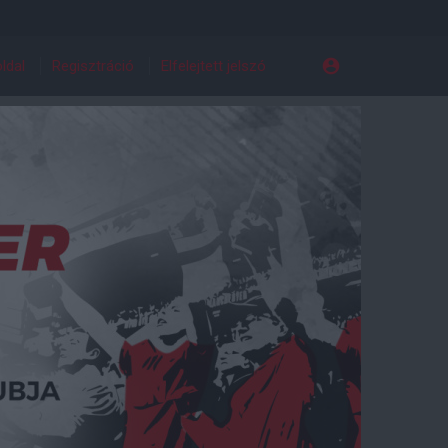
ldal
Regisztráció
Elfelejtett jelszó