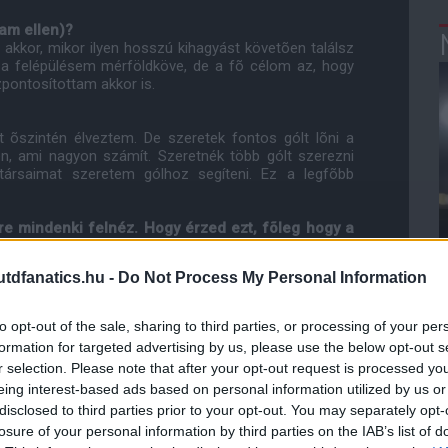
ham ellen)?
z akkor, mikor ilyen hosszú kihagyást követõen találsz
 a felépülésem mérföldköve, de a fõ célom az, hogy
pontosítottam akkor is.
t õszintén élveztem. De szeretek fontos gólt lõni a
, ami nagyon számít. Szeretnék több gólt szerezni
ttársaimat szeretem gólhoz segíteni. Ez a legfõbb
ire mindenki felnéz. Hogy érzed ezt, fõleg hogy a
kos van, akire fel lehet nézni. Vidic maga, Scholes,
dfanatics.hu -
Do Not Process My Personal Information
tanulni tõlük. A profizmus magas szintje van ennél a
to opt-out of the sale, sharing to third parties, or processing of your per
l... Fittnek érzed magad, készen állsz minden
formation for targeted advertising by us, please use the below opt-out s
r selection. Please note that after your opt-out request is processed y
 már, mióta visszatértem és úgy érzem jól is ment.
eing interest-based ads based on personal information utilized by us or
inden meccsel erõsebb leszek és ha a menedzser
ihozni magamból a csapatért.
disclosed to third parties prior to your opt-out. You may separately opt-
losure of your personal information by third parties on the IAB’s list of
onjáról?