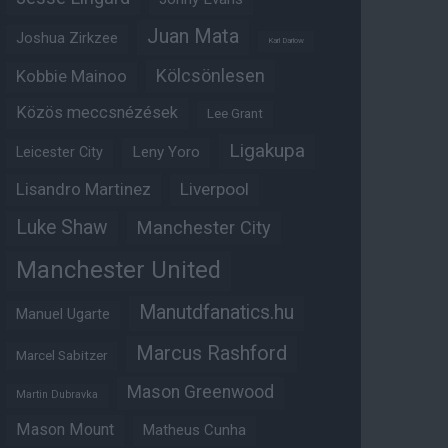
Juan Mata
Joshua Zirkzee
Karl Darlow
Kölcsönlesen
Kobbie Mainoo
Közös meccsnézések
Lee Grant
Ligakupa
Leny Yoro
Leicester City
Lisandro Martinez
Liverpool
Luke Shaw
Manchester City
Manchester United
Manutdfanatics.hu
Manuel Ugarte
Marcus Rashford
Marcel Sabitzer
Mason Greenwood
Martin Dubravka
Mason Mount
Matheus Cunha