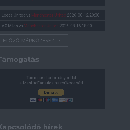
Leeds United
vs
Manchester United
2026-08-12 20:30
AC Milan
vs
Manchester United
2026-08-15 18:00
ELŐZŐ MÉRKŐZÉSEK
Támogatás
Támogasd adományoddal
a ManUtdFanatics.hu működését!
Kapcsolódó hírek