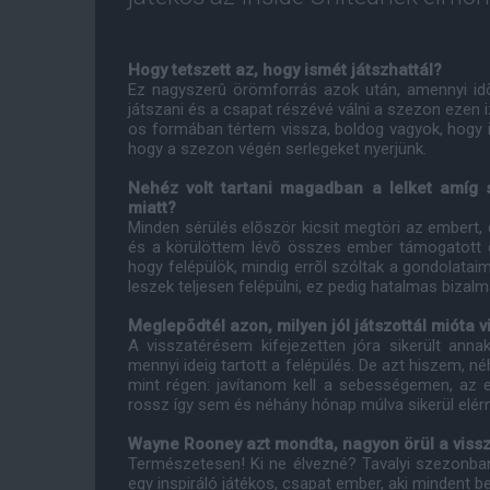
Hogy tetszett az, hogy ismét játszhattál?
Ez nagyszerû örömforrás azok után, amennyi idõt
játszani és a csapat részévé válni a szezon ezen
os formában tértem vissza, boldog vagyok, hogy 
hogy a szezon végén serlegeket nyerjünk.
Nehéz volt tartani magadban a lelket amíg s
miatt?
Minden sérülés elõször kicsit megtöri az embert,
és a körülöttem lévõ összes ember támogatott 
hogy felépülök, mindig errõl szóltak a gondolata
leszek teljesen felépülni, ez pedig hatalmas bizal
Meglepõdtél azon, milyen jól játszottál mióta v
A visszatérésem kifejezetten jóra sikerült anna
mennyi ideig tartott a felépülés. De azt hiszem, n
mint régen: javítanom kell a sebességemen, a
rossz így sem és néhány hónap múlva sikerül elé
Wayne Rooney azt mondta, nagyon örül a vissz
Természetesen! Ki ne élvezné? Tavalyi szezonba
egy inspiráló játékos, csapat ember, aki mindent be