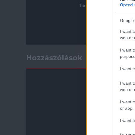
Opted 
Támogasd adományoddal a 
Google 
I want t
web or d
I want t
Hozzászólások
purpose
I want 
I want t
web or d
I want t
or app.
I want t
I want t