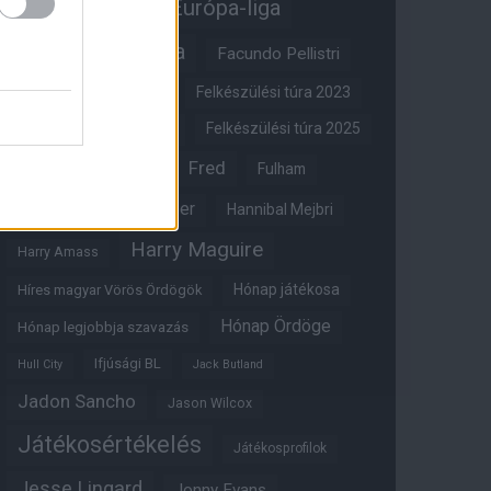
Erik ten Hag
Európa-liga
FA-kupa
Everton
Facundo Pellistri
Felkészülési túra 2022
Felkészülési túra 2023
Felkészülési túra 2024
Felkészülési túra 2025
Fred
Fulham
Felkészülési túra 2026
Gary Neville
Glazer
Hannibal Mejbri
Harry Maguire
Harry Amass
Hónap játékosa
Híres magyar Vörös Ördögök
Hónap Ördöge
Hónap legjobbja szavazás
Ifjúsági BL
Hull City
Jack Butland
Jadon Sancho
Jason Wilcox
Játékosértékelés
Játékosprofilok
Jesse Lingard
Jonny Evans