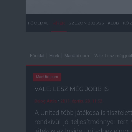
FŐOLDAL
HÍREK
SZEZON 2025/26
KLUB
KÖZ
Főoldal
Hírek
ManUtd.com
Vale: Lesz még jobb
ManUtd.com
VALE: LESZ MÉG JOBB IS
Balog Attila
•
2011. április. 28. 11:52
A United több játékosa is tisztelet
rendkívül jó teljesítménnyel tér
játékos az Inside Unitednek elmondt