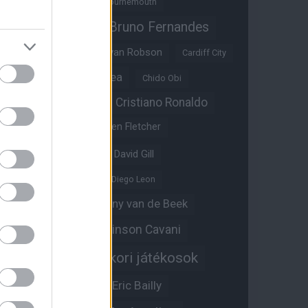
Benjamin Sesko
Bournemouth
Bruno Fernandes
Brandon Williams
Bryan Mbeumo
Bryan Robson
Cardiff City
Casemiro
Chelsea
Chido Obi
Christian Eriksen
Cristiano Ronaldo
Crystal Palace
Darren Fletcher
David De Gea
David Gill
Dean Henderson
Diego Leon
Diogo Dalot
Donny van de Beek
Edinson Cavani
Ed Woodward
Egykori játékosok
Edzői stáb
Érdekességek
Eric Bailly