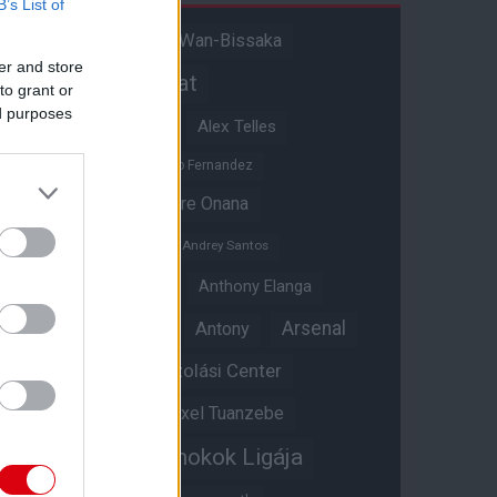
B’s List of
Aaron Wan-Bissaka
A hangadó
er and store
Akadémiai csapat
to grant or
ed purposes
Alejandro Garnacho
Alex Telles
Altay Bayindir
Alvaro Fernandez
Amad Diallo
Andre Onana
Andreas Pereira
Andrey Santos
Angol válogatott
Anthony Elanga
Anthony Martial
Arsenal
Antony
Átigazolási Center
Aston Villa
Átigazolások
Axel Tuanzebe
Bajnokok Ligája
Ayden Heaven