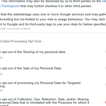
. This information may also be disclosed by us to third parties on the
IA
onos öltözõben és ugyanazon a pályán lehetek velük.
Participants
that may further disclose it to other third parties.
en a pillanatban azt kell mondjam, a világ két legjobb
 that this website/app uses one or more Google services and may gath
including but not limited to your visit or usage behaviour. You may click 
n?
 to Google and its third-party tags to use your data for below specifi
szott ebben az élvezetes és eddig sikeres szezonban.
ék egyet kiemelni közülük.
ogle consent section.
zelemért járó medál?
l Data Processing Opt Outs
. Nem csak nekem, hanem az összes equadorinak, aki
 Valenciát. Személy szerint ez egy nagyon jó módja
miatti rossz dolgokat, elsõ alkalommal emelhetném fel
o opt-out of the Sharing of my personal data.
In
said valamelyikétõl választani, mi lenne az?
edséggel játszik a labdával és figyelemre méltó, hogy
o opt-out of the Sale of my Personal Data.
õszakon át fenn tudta tartani.
In
to opt-out of processing my Personal Data for Targeted
ing.
In
ube-on is!
droidra
és
iOS-re
!
o opt-out of Collection, Use, Retention, Sale, and/or Sharing
ersonal Data that Is Unrelated with the Purposes for which it
lected.