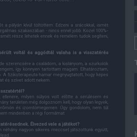
 a pályán kívül töltöttem. Edzeni a srácokkal, ismét
 izgalmas szakaszában - nincs ennél jobb. Közel 100%-
ismét része lehetek ennek és remélem tudok segíteni,
érült voltál és aggódtál valaha is a visszatérés
 de szerencsére a családom, a kislányom, a szurkolók
engem, így könnyen tartottam magam. Elhatároztam,
im. A fizikoterapeuta hamar megnyugtatott, hogy képes
mat és szívet adott nekem.
isszatértél?
k ellenére, milyen súlyos volt elõtte a sérülésem és
éhány területen még dolgoznom kell, hogy olyan legyek,
z erõmön és izomtömegemen. Úgy gondolom, nem túl
rnem mindenben a régi formámat.
atérésednek. Élvezed vele a játékot?
n néhány nagyon sikeres meccset játszottunk együtt,
lead.