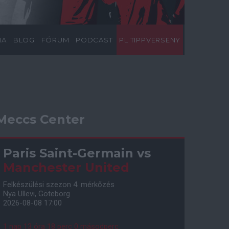
IA
BLOG
FÓRUM
PODCAST
PL TIPPVERSENY
Meccs Center
Paris Saint-Germain
vs
Manchester United
Felkészülési szezon 4. mérkőzés
Nya Ullevi, Göteborg
2026-08-08 17:00
1 nap 13 óra 17 perc 59 másodperc