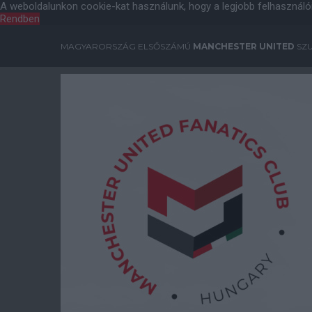
A weboldalunkon cookie-kat használunk, hogy a legjobb felhasználó
Rendben
MAGYARORSZÁG ELSŐSZÁMÚ
MANCHESTER UNITED
SZU