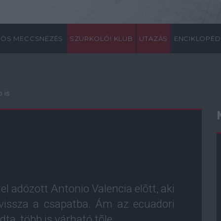
ÖS MECCSNÉZÉS
SZURKOLÓI KLUB
UTAZÁS
ENCIKLOPÉD
 is
tel adózott Antonio Valencia elõtt, aki
t vissza a csapatba. Ám az ecuadori
a, több is várható tõle...