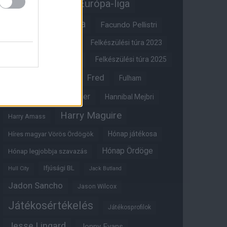
Erik ten Hag
Európa-liga
FA-kupa
Everton
Facundo Pellistri
Felkészülési túra 2022
Felkészülési túra 2023
Felkészülési túra 2024
Felkészülési túra 2025
Fred
Fulham
Felkészülési túra 2026
Gary Neville
Glazer
Hannibal Mejbri
Harry Maguire
Harry Amass
Hónap játékosa
Híres magyar Vörös Ördögök
Hónap Ördöge
Hónap legjobbja szavazás
Ifjúsági BL
Hull City
Jack Butland
Jadon Sancho
Jason Wilcox
Játékosértékelés
Játékosprofilok
Jesse Lingard
Jonny Evans