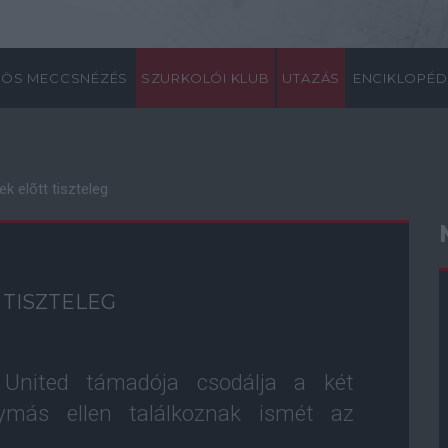
ÖS MECCSNÉZÉS
SZURKOLÓI KLUB
UTAZÁS
ENCIKLOPÉD
 elõtt tiszteleg
TISZTELEG
United támadója csodálja a két
ymás ellen találkoznak ismét az