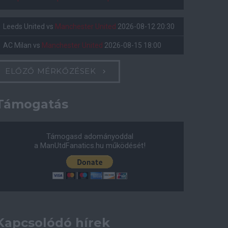
Leeds United
vs
Manchester United
2026-08-12 20:30
AC Milan
vs
Manchester United
2026-08-15 18:00
ELŐZŐ MÉRKŐZÉSEK
Támogatás
Támogasd adományoddal
a ManUtdFanatics.hu működését!
Kapcsolódó hírek