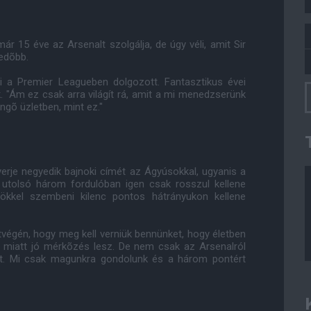
r 15 éve az Arsenalt szolgálja, de úgy véli, amit Sir
edõbb.
i a Premier Leagueben dolgozott. Fantasztikus évei
. "Ám ez csak arra világít rá, amit a mi menedzserünk
engõ üzletben, mint ez."
erje negyedik bajnoki címét az Ágyúsokkal, ugyanis a
z utolsó három fordulóban igen csak rosszul kellene
ökkel szembeni kilenc pontos hátrányukon kellene
tvégén, hogy meg kell verniük bennünket, hogy életben
 miatt jó mérkõzés lesz. De nem csak az Arsenalról
ot. Mi csak magunkra gondolunk és a három pontért