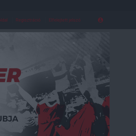
ldal
Regisztráció
Elfelejtett jelszó