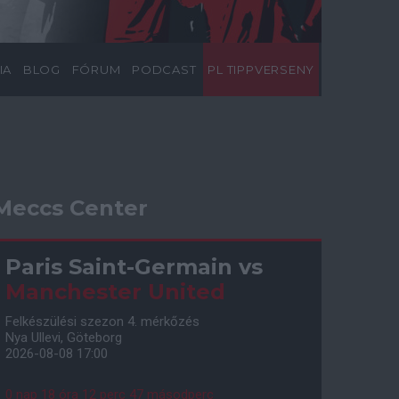
IA
BLOG
FÓRUM
PODCAST
PL TIPPVERSENY
Meccs Center
Paris Saint-Germain
vs
Manchester United
Felkészülési szezon 4. mérkőzés
Nya Ullevi, Göteborg
2026-08-08 17:00
0 nap 18 óra 12 perc 46 másodperc