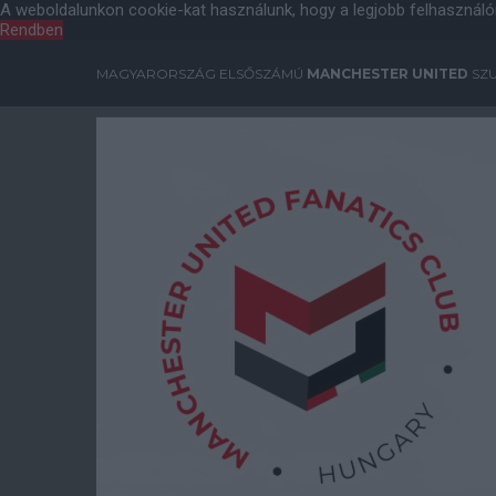
A weboldalunkon cookie-kat használunk, hogy a legjobb felhasználó
Rendben
MAGYARORSZÁG ELSŐSZÁMÚ
MANCHESTER UNITED
SZU