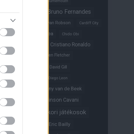
Benjamin Sesko
Bournemouth
Bruno Fernandes
Brandon Williams
Bryan Mbeumo
Bryan Robson
Cardiff City
Casemiro
Chelsea
Chido Obi
Christian Eriksen
Cristiano Ronaldo
Crystal Palace
Darren Fletcher
David De Gea
David Gill
Dean Henderson
Diego Leon
Diogo Dalot
Donny van de Beek
Edinson Cavani
Ed Woodward
Egykori játékosok
Edzői stáb
Érdekességek
Eric Bailly