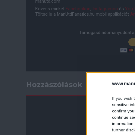
manutd.com
Kövess minket
Facebookon
,
Instagramon
és
YouT
Töltsd le a ManUtdFanatics.hu mobil applikációt
An
Támogasd adományoddal a 
Hozzászólások
www.manut
If you wish 
sensitive in
confirm you
continue se
information 
further disc