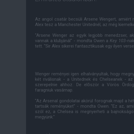
Az angol csatár becsüli Arsene Wengert, amiért má
Alex tesz a Manchester Unitednél, az még kiemelk
"Arsene Wenger az egyik legjobb menedzser, ak
vannak a klubjánál" - mondta Owen a
Key 103
-nak
tett. "Sir Alex sikerei fantasztikusak egy ilyen vers
Wenger reményei igen elhalványultak, hogy megny
két riválisnak - a Unitednek és Chelseanek - a
szerepelnie ahhoz. De elõször a Vörös Ördög
faragniuk vasárnap.
"Az Arsenal gondolatai akörül forognak majd a hé
tartsák reményüket" - mondta Owen. "Ez az, ami
szól ez, a Chelsea is megnyerheti a bajnokság
megyünk."