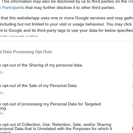
. This information may also be disclosed by us to third parties on the
IA
Participants
that may further disclose it to other third parties.
 that this website/app uses one or more Google services and may gath
including but not limited to your visit or usage behaviour. You may click 
 to Google and its third-party tags to use your data for below specifi
ogle consent section.
l Data Processing Opt Outs
o opt-out of the Sharing of my personal data.
In
o opt-out of the Sale of my Personal Data.
In
to opt-out of processing my Personal Data for Targeted
ing.
In
o opt-out of Collection, Use, Retention, Sale, and/or Sharing
ersonal Data that Is Unrelated with the Purposes for which it
lected.