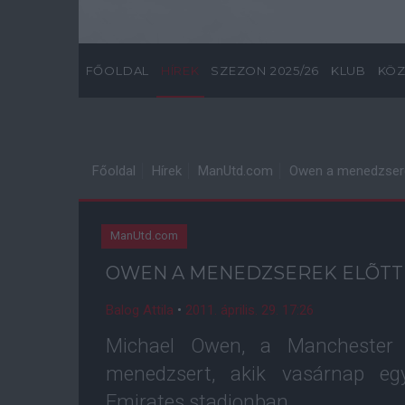
FŐOLDAL
HÍREK
SZEZON 2025/26
KLUB
KÖZ
Főoldal
Hírek
ManUtd.com
Owen a menedzserek
ManUtd.com
OWEN A MENEDZSEREK ELÕTT 
Balog Attila
•
2011. április. 29. 17:26
Michael Owen, a Manchester 
menedzsert, akik vasárnap eg
Emirates stadionban.