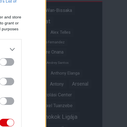
B’s List of
Aaron Wan-Bissaka
A hangadó
er and store
Akadémiai csapat
to grant or
ed purposes
Alejandro Garnacho
Alex Telles
Altay Bayindir
Alvaro Fernandez
Amad Diallo
Andre Onana
Andreas Pereira
Andrey Santos
Angol válogatott
Anthony Elanga
Anthony Martial
Arsenal
Antony
Átigazolási Center
Aston Villa
Átigazolások
Axel Tuanzebe
Bajnokok Ligája
Ayden Heaven