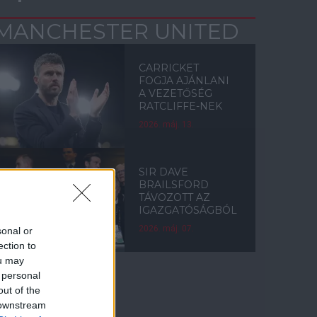
MANCHESTER UNITED
CARRICKET
FOGJA AJÁNLANI
A VEZETŐSÉG
RATCLIFFE-NEK
2026. máj. 13.
SIR DAVE
BRAILSFORD
TÁVOZOTT AZ
IGAZGATÓSÁGBÓL
2026. máj. 07.
sonal or
ection to
ou may
 personal
out of the
Címkék
 downstream