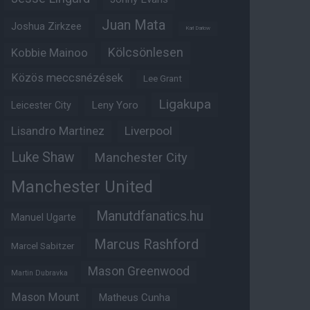
Juan Mata
Joshua Zirkzee
Karl Darlow
Kölcsönlesen
Kobbie Mainoo
Közös meccsnézések
Lee Grant
Ligakupa
Leny Yoro
Leicester City
Lisandro Martinez
Liverpool
Luke Shaw
Manchester City
Manchester United
Manutdfanatics.hu
Manuel Ugarte
Marcus Rashford
Marcel Sabitzer
Mason Greenwood
Martin Dubravka
Mason Mount
Matheus Cunha