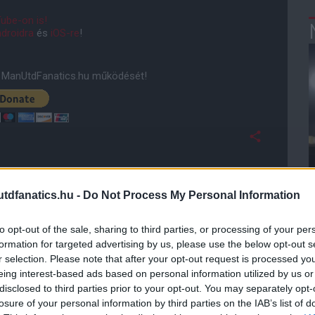
ube-on is!
droidra
és
iOS-re
!
ManUtdFanatics.hu működését!
dfanatics.hu -
Do Not Process My Personal Information
to opt-out of the sale, sharing to third parties, or processing of your per
formation for targeted advertising by us, please use the below opt-out s
r selection. Please note that after your opt-out request is processed y
eing interest-based ads based on personal information utilized by us or
disclosed to third parties prior to your opt-out. You may separately opt-
losure of your personal information by third parties on the IAB’s list of