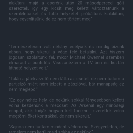
alakítani, majd a cserénk után 20 másodperccel gólt
szereztek, így egy kicsit meg kellett változtatnunk a
szemléletünket és több helyzetet próbáltunk kialakítani,
hogy egyenlítsünk, de ez nem történt meg."
"Természetesen volt néhány esélyünk és mindig bízunk
abban, hogy sikerül a vége felé betalálni. Azt hiszem
jogosan szólaltunk fel, mikor Michael Owennel szemben
elmaradt a büntetés. Visszanéztem a TV-ben és tisztán
látható helyzet volt."
"Talán a játékvezetõ nem látta az esetet, de nem tudom a
partjelzõ miért nem jelzett a zászlóval, bár manapság ez
nem meglepõ."
"Ez egy nehéz hely, de nekünk sokkal fényesebben kellett
volna kezdenünk a meccset. Az Arsenal egy minõségi
csapat, akik tudják hogyan kell focizni - szerettük volna
megtörni õket kontrákkal, de nem sikerült."
"Sajnos nem tudtam mindent védeni ma. Szégyenletes, de
remélem nem kerül majd sokba ez nekünk."