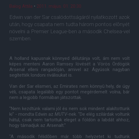
Balog Attila
•
2011. május. 01. 20:30
Edwin van der Sar csalódottságáról nyilatkozott azok
után, hogy csapata nem tudta három pontos elõnyét
növelni a Premier League-ben a második Chelsea-vel
szemben.
A holland kapusnak könnyed délutánja volt, ám nem volt
képes menteni Aaron Ramsey lövését a Vörös Ördögök
Arsenal elleni rangadóján, amivel az Ágyúsok nagyban
segítették londoni riválisukat is.
Van der Sar elismeri, az Emirates nem könnyû hely, de úgy
véli, csapata legalább egy pontot megérdemelt volna, bár
nem a legjobb formában játszottak.
"Nem kezdtünk valami jól és nem sok mindent alakítottunk
ki" - mondta Edwin az
MUTV
-nek. "De elég szilárdak voltunk
hátul, csak nem tartottuk eleget a földön a labdát ahhoz,
hogy támadjuk az Arsenalt."
"A második félidõben már több helyzetet ki tudtunk