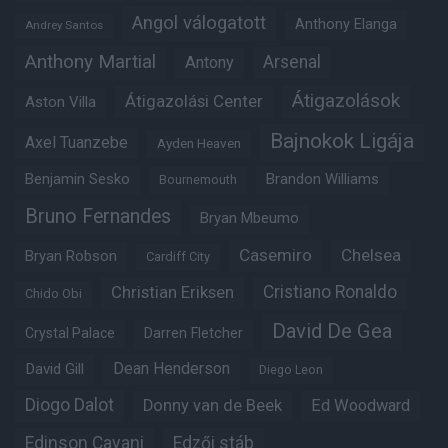
Angol válogatott
Anthony Elanga
Andrey Santos
Anthony Martial
Arsenal
Antony
Átigazolások
Átigazolási Center
Aston Villa
Bajnokok Ligája
Axel Tuanzebe
Ayden Heaven
Benjamin Sesko
Brandon Williams
Bournemouth
Bruno Fernandes
Bryan Mbeumo
Casemiro
Chelsea
Bryan Robson
Cardiff City
Christian Eriksen
Cristiano Ronaldo
Chido Obi
David De Gea
Crystal Palace
Darren Fletcher
Dean Henderson
David Gill
Diego Leon
Diogo Dalot
Donny van de Beek
Ed Woodward
Edinson Cavani
Edzői stáb