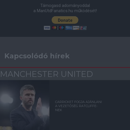
Támogasd adományoddal
a ManUtdFanatics.hu működését!
Kapcsolódó hírek
MANCHESTER UNITED
CARRICKET FOGJA AJÁNLANI
A VEZETŐSÉG RATCLIFFE-
NEK