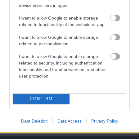
device identifiers in apps.
Paris Saint-Germain
vs
I want to allow Google to enable storage
Manchester United
related to functionality of the website or app.
Felkészülési szezon 4. mérkőzés
I want to allow Google to enable storage
Nya Ullevi, Göteborg
2026-08-08 17:00
related to personalization.
I want to allow Google to enable storage
2 nap 6 óra 32 perc 49 másodperc
related to security, including authentication
functionality and fraud prevention, and other
Leeds United
vs
Manchester United
2026-08-12 20:30
user protection.
AC Milan
vs
Manchester United
2026-08-15 18:00
CONFIRM
ELŐZŐ MÉRKŐZÉSEK
Data Deletion
Data Access
Privacy Policy
Támogatás