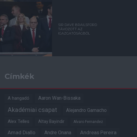
SIR DAVE BRAILSFORD
TÁVOZOTT AZ
IGAZGATÓSÁGBÓL
Címkék
Aaron Wan-Bissaka
A hangadó
Akadémiai csapat
Alejandro Garnacho
Alex Telles
Altay Bayindir
Alvaro Fernandez
Amad Diallo
Andre Onana
Andreas Pereira