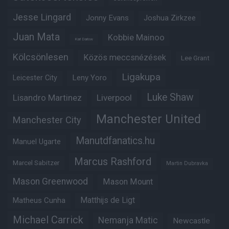
Jesse Lingard
Jonny Evans
Joshua Zirkzee
Juan Mata
Kobbie Mainoo
Karl Darlow
Kölcsönlesen
Közös meccsnézések
Lee Grant
Ligakupa
Leny Yoro
Leicester City
Luke Shaw
Lisandro Martinez
Liverpool
Manchester United
Manchester City
Manutdfanatics.hu
Manuel Ugarte
Marcus Rashford
Marcel Sabitzer
Martin Dubravka
Mason Greenwood
Mason Mount
Matheus Cunha
Matthijs de Ligt
Michael Carrick
Nemanja Matic
Newcastle