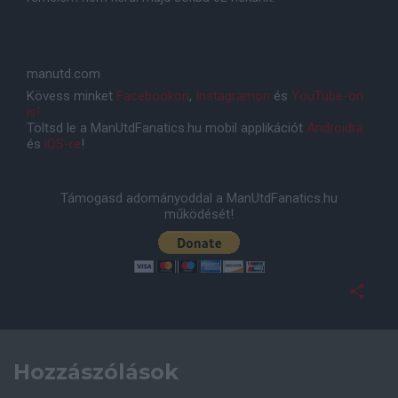
manutd.com
Kövess minket
Facebookon
,
Instagramon
és
YouTube-on
is!
Töltsd le a ManUtdFanatics.hu mobil applikációt
Androidra
és
iOS-re
!
Támogasd adományoddal a ManUtdFanatics.hu
működését!
Hozzászólások