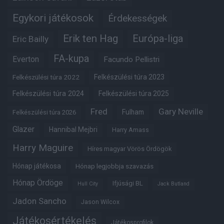
Egykori játékosok
Érdekességek
Erik ten Hag
Európa-liga
Eric Bailly
FA-kupa
Everton
Facundo Pellistri
Felkészülési túra 2022
Felkészülési túra 2023
Felkészülési túra 2024
Felkészülési túra 2025
Fred
Gary Neville
Fulham
Felkészülési túra 2026
Glazer
Hannibal Mejbri
Harry Amass
Harry Maguire
Híres magyar Vörös Ördögök
Hónap játékosa
Hónap legjobbja szavazás
Hónap Ördöge
Ifjúsági BL
Hull City
Jack Butland
Jadon Sancho
Jason Wilcox
Játékosértékelés
Játékosprofilok