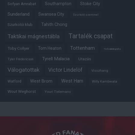
Southampton
Stoke City
Sofyan Amrabat
Sunderland
Swansea City
Szurkoló szemmel
Tahith Chong
Szurkolói klub
Tartalék csapat
Taktikai mágnestábla
Tottenham
Tom Heaton
Toby Collyer
Trófeabibliográfia
Tyrell Malacia
Utazás
Tyler Fredericson
Válogatottak
Victor Lindelöf
Visszhang
West Ham
West Brom
Watford
Willy Kambwala
Wout Weghorst
Youri Tielemans