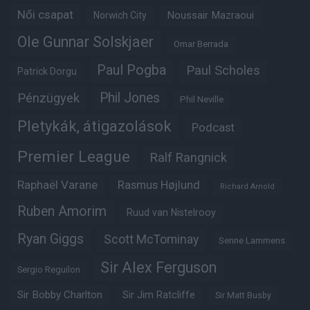
Női csapat
Noussair Mazraoui
Norwich City
Ole Gunnar Solskjaer
Omar Berrada
Paul Pogba
Paul Scholes
Patrick Dorgu
Phil Jones
Pénzügyek
Phil Neville
Pletykák, átigazolások
Podcast
Premier League
Ralf Rangnick
Raphaël Varane
Rasmus Højlund
Richard Arnold
Ruben Amorim
Ruud van Nistelrooy
Ryan Giggs
Scott McTominay
Senne Lammens
Sir Alex Ferguson
Sergio Reguilon
Sir Bobby Charlton
Sir Jim Ratcliffe
Sir Matt Busby