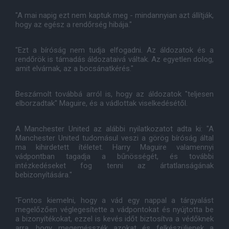
"A mai napig ezt nem kaptuk meg - mindannyian azt állítják,
hogy az egész a rendőrség hibája."
"Ezt a bíróság nem tudja elfogadni. Az áldozatok és a
rendőrök is támadás áldozataivá váltak. Az egyetlen dolog,
amit elvárnak, az a bocsánatkérés."
Beszámolt továbbá arról is, hogy az áldozatok "teljesen
elborzadtak" Maguire, és a vádlottak viselkedésétől.
A Manchester United az alábbi nyilatkozatot adta ki: "A
Manchester United tudomásul veszi a görög bíróság által
ma kihirdetett ítéletet. Harry Maguire valamennyi
vádpontban tagadja a bűnösségét, és további
intézkedéseket fog tenni az ártatlanságának
bebizonyítására."
"Fontos kiemelni, hogy a vád egy nappal a tárgyalást
megelőzően véglegesítette a vádpontokat és nyújtotta be
a bizonyítékokat, ezzel is kevés időt biztosítva a védőknek
arra, hogy megemésszék azokat és felkészüljenek a