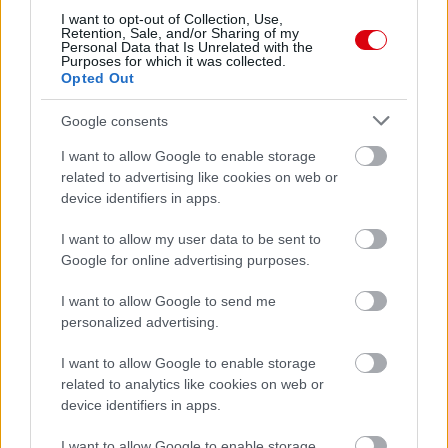
I want to opt-out of Collection, Use,
Retention, Sale, and/or Sharing of my
Personal Data that Is Unrelated with the
Purposes for which it was collected.
Opted Out
Meccs Center
Google consents
I want to allow Google to enable storage
Paris Saint-Germain
vs
related to advertising like cookies on web or
Manchester United
device identifiers in apps.
Felkészülési szezon 4. mérkőzés
I want to allow my user data to be sent to
Nya Ullevi, Göteborg
Google for online advertising purposes.
2026-08-08 17:00
I want to allow Google to send me
1 nap 1 óra 6 perc 37 másodperc
personalized advertising.
I want to allow Google to enable storage
Leeds United
vs
Manchester United
2026-08-12 20:30
related to analytics like cookies on web or
device identifiers in apps.
AC Milan
vs
Manchester United
2026-08-15 18:00
I want to allow Google to enable storage