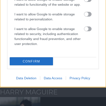
ELŐZŐ MÉRKŐZÉSEK
related to functionality of the website or app.
I want to allow Google to enable storage
Támogatás
related to personalization.
I want to allow Google to enable storage
related to security, including authentication
Támogasd adományoddal
functionality and fraud prevention, and other
a ManUtdFanatics.hu működését!
user protection.
CONFIRM
Kapcsolódó hírek
Data Deletion
Data Access
Privacy Policy
HARRY MAGUIRE