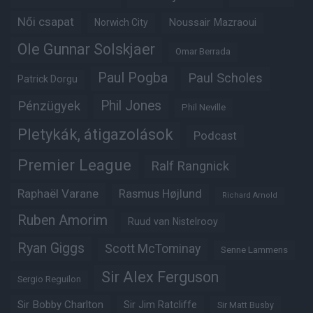
Női csapat
Noussair Mazraoui
Norwich City
Ole Gunnar Solskjaer
Omar Berrada
Paul Pogba
Paul Scholes
Patrick Dorgu
Phil Jones
Pénzügyek
Phil Neville
Pletykák, átigazolások
Podcast
Premier League
Ralf Rangnick
Raphaël Varane
Rasmus Højlund
Richard Arnold
Ruben Amorim
Ruud van Nistelrooy
Ryan Giggs
Scott McTominay
Senne Lammens
Sir Alex Ferguson
Sergio Reguilon
Sir Bobby Charlton
Sir Jim Ratcliffe
Sir Matt Busby