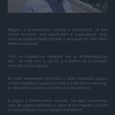
Maguire a következőket mondta a történtekről: "A mai
híreket követően arra utasítottam a jogászaimat, hogy
azonnali hatállyal tájékoztassák a bíróságot az ítélet elleni
fellebbezésünkről."
"Erős és magabiztos maradok, ami az ártatlanságomat
illeti - ha más nem is, de én, a családom és a barátaim
mind áldozatok vagyunk."
Az ítélet kihirdetését követően a vádat képviselő ügyész
mellett segédkező jogász mondta el a Sky News-nak, hogy
az áldozatok továbbra is várják a bocsánatkérést.
A jogász a következőket mondta: "Ha igazi sportember
vagy, aki egyben példakép is, akkor el kell fogadni a tetteid
következményeit, és bocsánatot kell kérned."