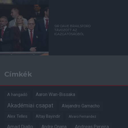
SIR DAVE BRAILSFORD
TÁVOZOTT AZ
IGAZGATÓSÁGBÓL
Címkék
Aaron Wan-Bissaka
A hangadó
Akadémiai csapat
Alejandro Garnacho
Alex Telles
Altay Bayindir
Alvaro Fernandez
Amad Diallo
Andre Onana
Andreas Pereira