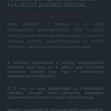
KI A VÉDŐT A GÖRÖG BÍRÓSÁG
Csáscsu Dominik
•
2020. augusztus. 25. 19:07
Harry Maguire-t 21 hónapra és 10 napra
felfüggesztett börtönbüntetésre ítélte a görög
bíróság, miután bűnösnek találta súlyos testi sértés,
hivatalos személy megvesztegetése és rendőri
intézkedés akadályozása bűncselekményében.
A büntetés végrehajtását a bíróság felfüggesztette,
tekintettel arra, hogy ez a játékos első erőszakos
kirohanása, valamint arra, hogy a cselekmények
szabálysértésnek minősültek.
A 27 éves, az angol válogatottban és a Manchester
Unitedban szereplő védőt valamennyi vádpontban
bűnösnek találta a Szírosz szigetén működő bíróság.
Maguire-t a barátaival és testvérével együtt tartóztatták le,