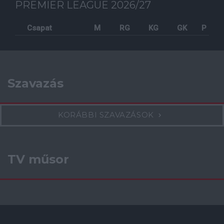
PREMIER LEAGUE 2026/27
Csapat
M
RG
KG
GK
P
Szavazás
KORÁBBI SZAVAZÁSOK
TV műsor