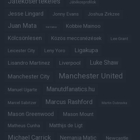
Játékosértékelés
Játékosprofilok
Jesse Lingard
Jonny Evans
Joshua Zirkzee
Juan Mata
Kobbie Mainoo
Karl Darlow
Kölcsönlesen
Közös meccsnézések
Lee Grant
Ligakupa
Leny Yoro
Leicester City
Luke Shaw
Lisandro Martinez
Liverpool
Manchester United
Manchester City
Manutdfanatics.hu
Manuel Ugarte
Marcus Rashford
Marcel Sabitzer
Martin Dubravka
Mason Greenwood
Mason Mount
Matheus Cunha
Matthijs de Ligt
Michael Carrick
Nemanja Matic
Newcastle