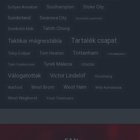
Southampton
Stoke City
Sofyan Amrabat
Sunderland
Swansea City
Szurkoló szemmel
Tahith Chong
Szurkolói klub
Tartalék csapat
Taktikai mágnestábla
Tottenham
Tom Heaton
Toby Collyer
Trófeabibliográfia
Tyrell Malacia
Utazás
Tyler Fredericson
Válogatottak
Victor Lindelöf
Visszhang
West Ham
West Brom
Watford
Willy Kambwala
Wout Weghorst
Youri Tielemans