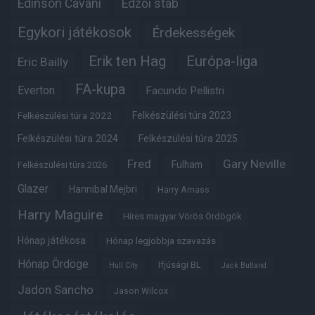
Edinson Cavani
Edzői stáb
Egykori játékosok
Érdekességek
Erik ten Hag
Európa-liga
Eric Bailly
FA-kupa
Everton
Facundo Pellistri
Felkészülési túra 2022
Felkészülési túra 2023
Felkészülési túra 2024
Felkészülési túra 2025
Fred
Gary Neville
Fulham
Felkészülési túra 2026
Glazer
Hannibal Mejbri
Harry Amass
Harry Maguire
Híres magyar Vörös Ördögök
Hónap játékosa
Hónap legjobbja szavazás
Hónap Ördöge
Ifjúsági BL
Hull City
Jack Butland
Jadon Sancho
Jason Wilcox