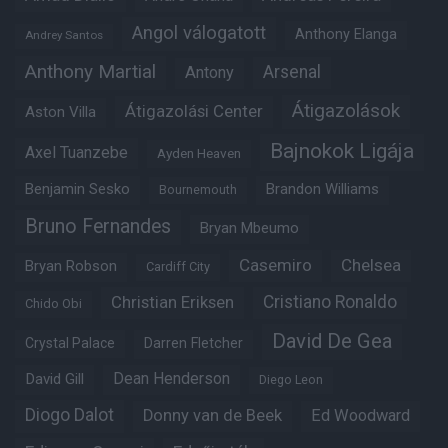
Angol válogatott
Anthony Elanga
Andrey Santos
Anthony Martial
Arsenal
Antony
Átigazolások
Átigazolási Center
Aston Villa
Bajnokok Ligája
Axel Tuanzebe
Ayden Heaven
Benjamin Sesko
Brandon Williams
Bournemouth
Bruno Fernandes
Bryan Mbeumo
Casemiro
Chelsea
Bryan Robson
Cardiff City
Christian Eriksen
Cristiano Ronaldo
Chido Obi
David De Gea
Crystal Palace
Darren Fletcher
Dean Henderson
David Gill
Diego Leon
Diogo Dalot
Donny van de Beek
Ed Woodward