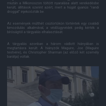
miután a Míkonoszon töltött nyaralása alatt verekedésbe
került, állítások szerint azért, mert a húgát gyanús "randi
droggal" injekciózták be.
Az események múlthét csütörtökön történtek egy családi
kimozdulás alkalmával, a védőügyvédek pedig kérték a
bíróságtól a tárgyalás elhalasztását.
A tárgyalás azonban a három vádlott hiányában is
megtartásra került. A hiányzók Maguire, Joe (Maguire
testvére), és Christopher Sharman (az előző két személy
barátja) voltak.