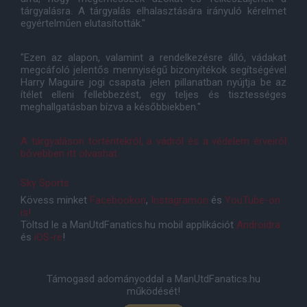
tárgyalásra. A tárgyalás elhalasztására irányuló kérelmet
egyértelműen elutasították."
"Ezen az alapon, valamint a rendelkezésre álló, vádakat
megcáfoló jelentős mennyiségű bizonyítékok segítségével
Harry Maguire jogi csapata jelen pillanatban nyújtja be az
ítélet elleni fellebbezést, egy teljes és tisztességes
meghallgatásban bízva a későbbiekben."
A tárgyaláson történtekről, a vádról és a védelem érveiről
bővebben itt olvashat.
Sky Sports
Kövess minket
Facebookon
,
Instagramon
és
YouTube-on
is!
Töltsd le a ManUtdFanatics.hu mobil applikációt
Androidra
és
iOS-re
!
Támogasd adományoddal a ManUtdFanatics.hu
működését!