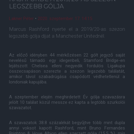
LEGSZEBB GÓLJA
Lakner Péter
•
2020. szeptember. 17. 14:15
Marcus Rashford nyerte el a 2019/20-as szezon
legszebb gólja díjat a Manchester Unitednél.
Az előző idényben 44 mérkőzésen 22 gólt jegyző saját
nevelésű támadó egy idegenbeli, Stamford Bridge-en
lejátszott Chelsea elleni negyedik fordulós Ligakupa
összecsapáson szerezte a szezon legszebb találatát,
amikor távol szabadrúgása csapódott védhetetlenül a
londoniak kapujába.
A szeptember elején meghirdetett Év gólja szavazásra
jelölt 10 találat közül messze ez kapta a legtöbb szurkolói
szavazatot.
A szavazatok 38.8 százalékát begyűjtve több mint dupla
annyi voksot kapott Rashford, mint Bruno Fernandes
Brighton & Hove Albion ellen szerzett gólja (15.5 %), míg