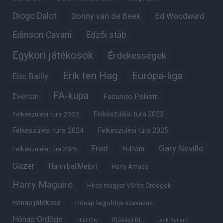
Diogo Dalot
Donny van de Beek
Ed Woodward
Edinson Cavani
Edzői stáb
Egykori játékosok
Érdekességek
Erik ten Hag
Európa-liga
Eric Bailly
FA-kupa
Everton
Facundo Pellistri
Felkészülési túra 2022
Felkészülési túra 2023
Felkészülési túra 2024
Felkészülési túra 2025
Fred
Gary Neville
Fulham
Felkészülési túra 2026
Glazer
Hannibal Mejbri
Harry Amass
Harry Maguire
Híres magyar Vörös Ördögök
Hónap játékosa
Hónap legjobbja szavazás
Hónap Ördöge
Ifjúsági BL
Hull City
Jack Butland