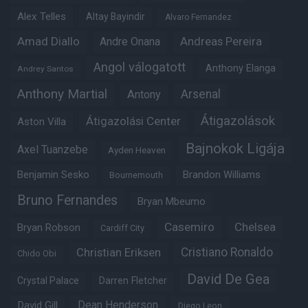
Alex Telles
Altay Bayindir
Alvaro Fernandez
Amad Diallo
Andre Onana
Andreas Pereira
Angol válogatott
Anthony Elanga
Andrey Santos
Anthony Martial
Arsenal
Antony
Átigazolások
Átigazolási Center
Aston Villa
Bajnokok Ligája
Axel Tuanzebe
Ayden Heaven
Benjamin Sesko
Brandon Williams
Bournemouth
Bruno Fernandes
Bryan Mbeumo
Casemiro
Chelsea
Bryan Robson
Cardiff City
Christian Eriksen
Cristiano Ronaldo
Chido Obi
David De Gea
Crystal Palace
Darren Fletcher
Dean Henderson
David Gill
Diego Leon