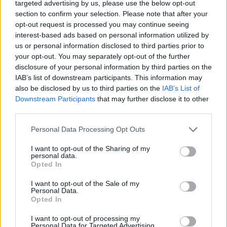
targeted advertising by us, please use the below opt-out
section to confirm your selection. Please note that after your
opt-out request is processed you may continue seeing
interest-based ads based on personal information utilized by
us or personal information disclosed to third parties prior to
your opt-out. You may separately opt-out of the further
disclosure of your personal information by third parties on the
IAB’s list of downstream participants. This information may
Meccs Center
also be disclosed by us to third parties on the
IAB’s List of
Downstream Participants
that may further disclose it to other
third parties.
Paris Saint-Germain
vs
Please note that this website/app uses one or more Google
Personal Data Processing Opt Outs
services and may gather and store information including but
Manchester United
not limited to your visit or usage behaviour. You may click to
I want to opt-out of the Sharing of my
personal data.
grant or deny consent to Google and its third-party tags to
Felkészülési szezon 4. mérkőzés
Opted In
use your data for below specified purposes in below Google
Nya Ullevi, Göteborg
consent section.
2026-08-08 17:00
I want to opt-out of the Sale of my
Personal Data.
Opted In
I want to opt-out of processing my
Leeds United
vs
Manchester United
2026-08-12 20:30
Personal Data for Targeted Advertising.