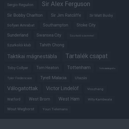
Sir Alex Ferguson
Sergio Reguilon
Sir Bobby Charlton
Sir Jim Ratcliffe
Sir Matt Busby
Southampton
Stoke City
Sofyan Amrabat
Sunderland
Swansea City
Szurkoló szemmel
Tahith Chong
Szurkolói klub
Tartalék csapat
Taktikai mágnestábla
Tottenham
Tom Heaton
Toby Collyer
Trófeabibliográfia
Tyrell Malacia
Utazás
Tyler Fredericson
Válogatottak
Victor Lindelöf
Visszhang
West Ham
West Brom
Watford
Willy Kambwala
Wout Weghorst
Youri Tielemans