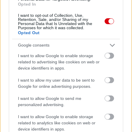
Opted In
AC Milan
vs
Manchester United
2026-08-15 18:00
I want to opt-out of Collection, Use,
Retention, Sale, and/or Sharing of my
Personal Data that Is Unrelated with the
ELŐZŐ MÉRKŐZÉSEK
Purposes for which it was collected.
Opted Out
Támogatás
Google consents
I want to allow Google to enable storage
related to advertising like cookies on web or
Támogasd adományoddal
device identifiers in apps.
a ManUtdFanatics.hu működését!
I want to allow my user data to be sent to
Google for online advertising purposes.
I want to allow Google to send me
personalized advertising.
Kapcsolódó hírek
I want to allow Google to enable storage
related to analytics like cookies on web or
device identifiers in apps.