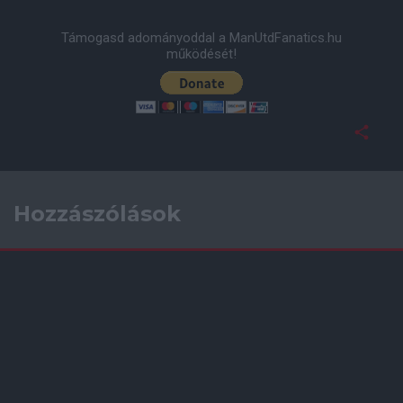
Támogasd adományoddal a ManUtdFanatics.hu
működését!
Hozzászólások