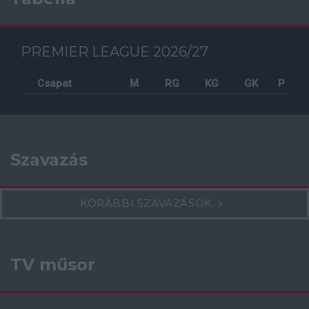
PREMIER LEAGUE 2026/27
Csapat
M
RG
KG
GK
P
Szavazás
KORÁBBI SZAVAZÁSOK
TV műsor