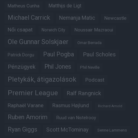
Matheus Cunha
Matthijs de Ligt
Michael Carrick
Nemanja Matic
Newcastle
Női csapat
Noussair Mazraoui
Norwich City
Ole Gunnar Solskjaer
Omar Berrada
Paul Pogba
Paul Scholes
Patrick Dorgu
Phil Jones
Pénzügyek
Phil Neville
Pletykák, átigazolások
Podcast
Premier League
Ralf Rangnick
Raphaël Varane
Rasmus Højlund
Richard Arnold
Ruben Amorim
Ruud van Nistelrooy
Ryan Giggs
Scott McTominay
Senne Lammens