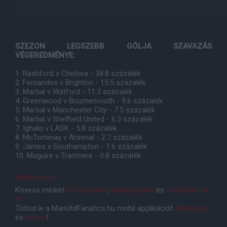
SZEZON LEGSZEBB GÓLJA SZAVAZÁS
VÉGEREDMÉNYE:
1. Rashford v Chelsea - 38.8 százalék
2. Fernandes v Brighton - 15.5 százalék
3. Martial v Watford - 11.3 százalék
4. Greenwood v Bournemouth - 9.6 százalék
5. Martial v Manchester City - 7.5 százalék
6. Martial v Sheffield United - 6.3 százalék
7. Ighalo v LASK - 5.8 százalék
8. McTominay v Arsenal - 2.7 százalék
9. James v Southampton - 1.6 százalék
10. Maguire v Tranmere - 0.8 százalék
ManUtd.com
Kövess minket
Facebookon
,
Instagramon
és
YouTube-on
is!
Töltsd le a ManUtdFanatics.hu mobil applikációt
Androidra
és
iOS-re
!