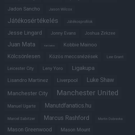
Jadon Sancho
Jason Wilcox
Játékosértékelés
Játékosprofilok
Jesse Lingard
Jonny Evans
Joshua Zirkzee
Juan Mata
Kobbie Mainoo
Karl Darlow
Kölcsönlesen
Közös meccsnézések
Lee Grant
Ligakupa
Leny Yoro
Leicester City
Luke Shaw
Lisandro Martinez
Liverpool
Manchester United
Manchester City
Manutdfanatics.hu
Manuel Ugarte
Marcus Rashford
Marcel Sabitzer
Martin Dubravka
Mason Greenwood
Mason Mount