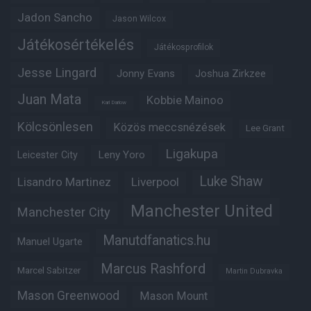
Jadon Sancho
Jason Wilcox
Játékosértékelés
Játékosprofilok
Jesse Lingard
Jonny Evans
Joshua Zirkzee
Juan Mata
Kobbie Mainoo
Karl Darlow
Kölcsönlesen
Közös meccsnézések
Lee Grant
Ligakupa
Leny Yoro
Leicester City
Luke Shaw
Lisandro Martinez
Liverpool
Manchester United
Manchester City
Manutdfanatics.hu
Manuel Ugarte
Marcus Rashford
Marcel Sabitzer
Martin Dubravka
Mason Greenwood
Mason Mount