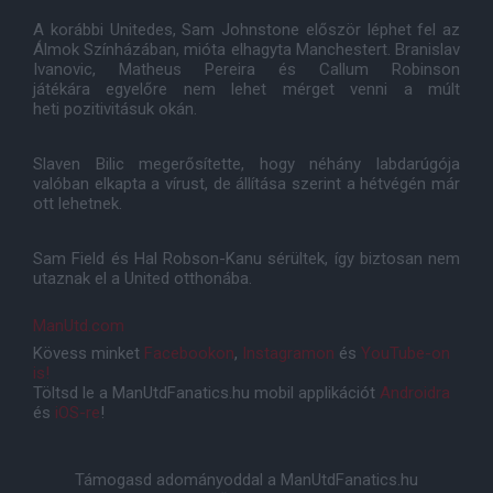
A korábbi Unitedes, Sam Johnstone először léphet fel az
Álmok Színházában, mióta elhagyta Manchestert. Branislav
Ivanovic, Matheus Pereira és Callum Robinson
játékára egyelőre nem lehet mérget venni a múlt
heti pozitivitásuk okán.
Slaven Bilic megerősítette, hogy néhány labdarúgója
valóban elkapta a vírust, de állítása szerint a hétvégén már
ott lehetnek.
Sam Field és Hal Robson-Kanu sérültek, így biztosan nem
utaznak el a United otthonába.
ManUtd.com
Kövess minket
Facebookon
,
Instagramon
és
YouTube-on
is!
Töltsd le a ManUtdFanatics.hu mobil applikációt
Androidra
és
iOS-re
!
Támogasd adományoddal a ManUtdFanatics.hu