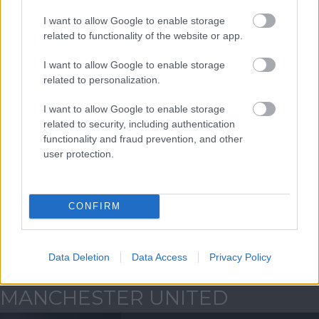
I want to allow Google to enable storage
ELŐZŐ MÉRKŐZÉSEK
related to functionality of the website or app.
I want to allow Google to enable storage
Támogatás
related to personalization.
I want to allow Google to enable storage
related to security, including authentication
Támogasd adományoddal
functionality and fraud prevention, and other
a ManUtdFanatics.hu működését!
user protection.
CONFIRM
Kapcsolódó hírek
Data Deletion
Data Access
Privacy Policy
MANCHESTER UNITED