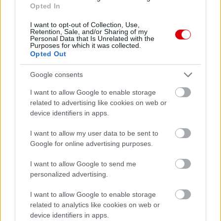
Opted In
I want to opt-out of Collection, Use,
Retention, Sale, and/or Sharing of my
Personal Data that Is Unrelated with the
Purposes for which it was collected.
Opted Out
Meccs Center
Google consents
I want to allow Google to enable storage
Paris Saint-Germain
vs
related to advertising like cookies on web or
Manchester United
device identifiers in apps.
Felkészülési szezon 4. mérkőzés
I want to allow my user data to be sent to
Nya Ullevi, Göteborg
Google for online advertising purposes.
2026-08-08 17:00
I want to allow Google to send me
2 nap 12 óra 15 perc 24 másodperc
personalized advertising.
I want to allow Google to enable storage
Leeds United
vs
Manchester United
2026-08-12 20:30
related to analytics like cookies on web or
device identifiers in apps.
AC Milan
vs
Manchester United
2026-08-15 18:00