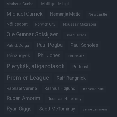
Matheus Cunha
Matthijs de Ligt
Michael Carrick
Nemanja Matic
Newcastle
Női csapat
Noussair Mazraoui
Norwich City
Ole Gunnar Solskjaer
Omar Berrada
Paul Pogba
Paul Scholes
Patrick Dorgu
Phil Jones
Pénzügyek
Phil Neville
Pletykák, átigazolások
Podcast
Premier League
Ralf Rangnick
Raphaël Varane
Rasmus Højlund
Richard Arnold
Ruben Amorim
Ruud van Nistelrooy
Ryan Giggs
Scott McTominay
Senne Lammens