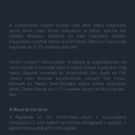
A védelemben negatív tesztje után Alex Telles megfelelő
opció lehet Luke Shaw hiányában a hátsó alakzat bal
oldalán. Brandon Williams és Axel Tuanzebe szintén
megoldást nyújthat ebben a pozícióban, Marcos Rojo pedig
legutóbb az U-23-asoknál játszott.
Victor Lindelöf hátsérülése továbbra is aggodalomra ad
okot, miután a franciák ellen le kellett jönnie a pályáról, míg
Harry Maguire remekelt az angoloknál. Eric Bailly és Phil
Jones nem lesznek bevethetőek, viszont Tim Fosu-
Mensah és Aaron Wan-Bissaka egész héten edzésben
álltak, Teden Mengi az U-21-esekkel lépett fel Morecambe-
ben.
A West Brom hírei
A Rigóknak az Old Traffordon előző 5 meccsükből
mindössze 1-szer kellett vesztesen elhagyniuk a gyepet, 3
alkalommal pedig gólt sem kaptak.