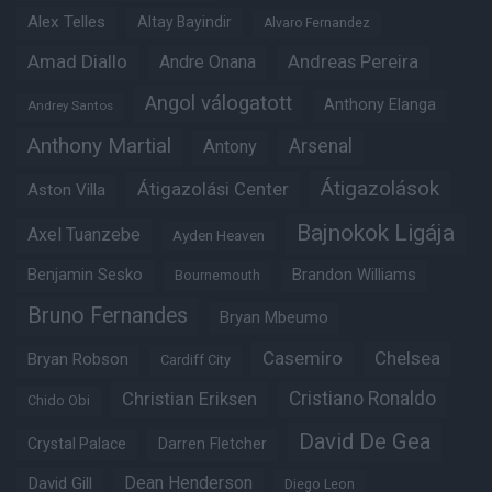
Alex Telles
Altay Bayindir
Alvaro Fernandez
Amad Diallo
Andre Onana
Andreas Pereira
Angol válogatott
Anthony Elanga
Andrey Santos
Anthony Martial
Arsenal
Antony
Átigazolások
Átigazolási Center
Aston Villa
Bajnokok Ligája
Axel Tuanzebe
Ayden Heaven
Benjamin Sesko
Brandon Williams
Bournemouth
Bruno Fernandes
Bryan Mbeumo
Casemiro
Chelsea
Bryan Robson
Cardiff City
Christian Eriksen
Cristiano Ronaldo
Chido Obi
David De Gea
Crystal Palace
Darren Fletcher
Dean Henderson
David Gill
Diego Leon