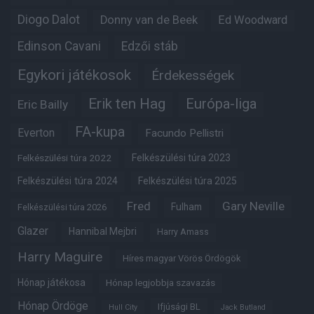
Diogo Dalot
Donny van de Beek
Ed Woodward
Edinson Cavani
Edzői stáb
Egykori játékosok
Érdekességek
Erik ten Hag
Európa-liga
Eric Bailly
FA-kupa
Everton
Facundo Pellistri
Felkészülési túra 2022
Felkészülési túra 2023
Felkészülési túra 2024
Felkészülési túra 2025
Fred
Gary Neville
Fulham
Felkészülési túra 2026
Glazer
Hannibal Mejbri
Harry Amass
Harry Maguire
Híres magyar Vörös Ördögök
Hónap játékosa
Hónap legjobbja szavazás
Hónap Ördöge
Ifjúsági BL
Hull City
Jack Butland