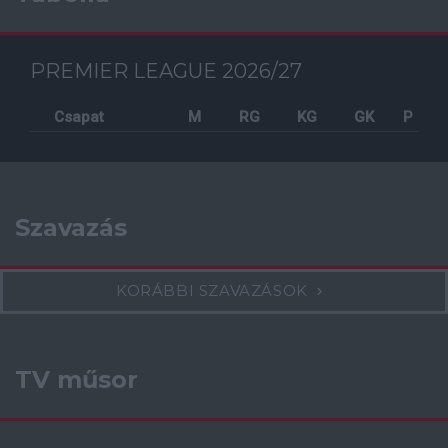
PREMIER LEAGUE 2026/27
Csapat
M
RG
KG
GK
P
Szavazás
KORÁBBI SZAVAZÁSOK
TV műsor