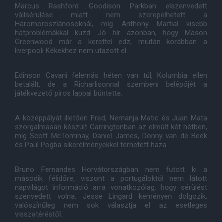
Marcus Rashford Goodison Parkban elszenvedett
vállsérülése miatt nem szerepelhetett a
Háromoroszlánosoknál, míg Anthony Martial kisebb
hátproblémákkal küzd. Jó hír azonban, hogy Mason
Greenwood már a kerettel edz, miután korábban a
liverpooli Kékekhez nem utazott el.
Edinson Cavani felemás héten van túl, Kolumbia ellen
betalált, de a Richarlisonnal szembeni belépőjét a
játékvezető piros lappal büntette.
A középpályát illetően Fred, Nemanja Matic és Juan Mata
szorgalmasan készült Carringtonban az elmúlt két hétben,
míg Scott McTominay, Daniel James, Donny van de Beek
és Paul Pogba sikerélményekkel térhetett haza.
Bruno Fernandes Horvátországban nem futott ki a
második félidőre, viszont a portugáloktól nem látott
napvilágot információ arra vonatkozólag, hogy sérülést
szenvedett volna. Jesse Lingard keményen dolgozik,
valószínűleg nem sok választja el az esetleges
visszatéréstől.