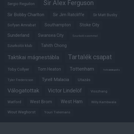
Sir Alex Ferguson
Sergio Reguilon
Sir Bobby Charlton
Sir Jim Ratcliffe
Sir Matt Busby
Southampton
Stoke City
Sofyan Amrabat
Sunderland
Swansea City
Szurkoló szemmel
Tahith Chong
Szurkolói klub
Tartalék csapat
Taktikai mágnestábla
Tottenham
Tom Heaton
Toby Collyer
Trófeabibliográfia
Tyrell Malacia
Utazás
Tyler Fredericson
Válogatottak
Victor Lindelöf
Visszhang
West Ham
West Brom
Watford
Willy Kambwala
Wout Weghorst
Youri Tielemans