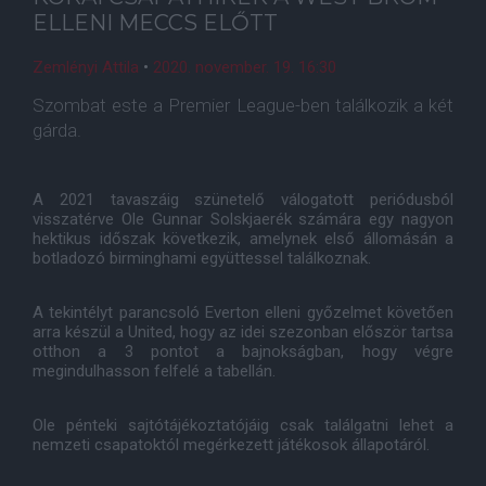
ELLENI MECCS ELŐTT
Zemlényi Attila
•
2020. november. 19. 16:30
Szombat este a Premier League-ben találkozik a két
gárda.
A 2021 tavaszáig szünetelő válogatott periódusból
visszatérve Ole Gunnar Solskjaerék számára egy nagyon
hektikus időszak következik, amelynek első állomásán a
botladozó birminghami együttessel találkoznak.
A tekintélyt parancsoló Everton elleni győzelmet követően
arra készül a United, hogy az idei szezonban először tartsa
otthon a 3 pontot a bajnokságban, hogy végre
megindulhasson felfelé a tabellán.
Ole pénteki sajtótájékoztatójáig csak találgatni lehet a
nemzeti csapatoktól megérkezett játékosok állapotáról.