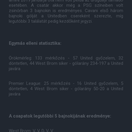
amire 2019 januárja óta nem volt példa az uruguayi támadó
esetében. A csatár akkor még a PSG színeiben volt
zsinórban 3 bajnokin is eredményes. Cavani első három
bajnoki gólját a Unitedben csereként szerezte, míg
legutóbbi 3 találatát pedig kezdőként jegyzi.
Egymás elleni statisztika:
Örökmérleg: 133 mérkőzés - 57 United győzelem, 32
döntetlen, 44 West Brom siker - gólarány 234-197 a United
javára
Premier League: 25 mérkőzés - 16 United győzelem, 5
döntetlen, 4 West Brom siker - gólarány 50-20 a United
javára
A csapatok legutóbbi 5 bajnokijának eredménye:
West Brom: V, V, D, V, V