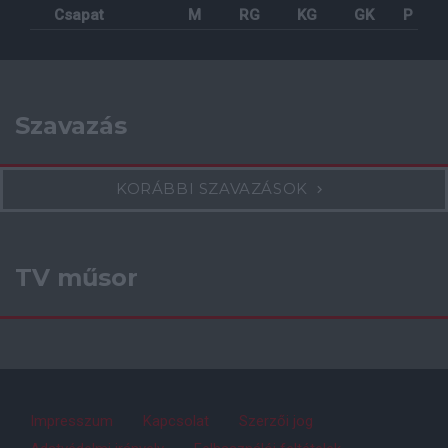
Csapat
M
RG
KG
GK
P
Szavazás
KORÁBBI SZAVAZÁSOK
TV műsor
Impresszum
Kapcsolat
Szerzői jog