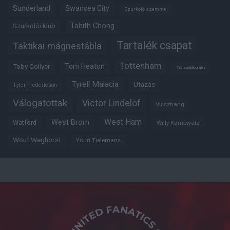
Sunderland
Swansea City
Szurkoló szemmel
Tahith Chong
Szurkolói klub
Tartalék csapat
Taktikai mágnestábla
Tottenham
Tom Heaton
Toby Collyer
Trófeabibliográfia
Tyrell Malacia
Utazás
Tyler Fredericson
Válogatottak
Victor Lindelöf
Visszhang
West Ham
West Brom
Watford
Willy Kambwala
Wout Weghorst
Youri Tielemans