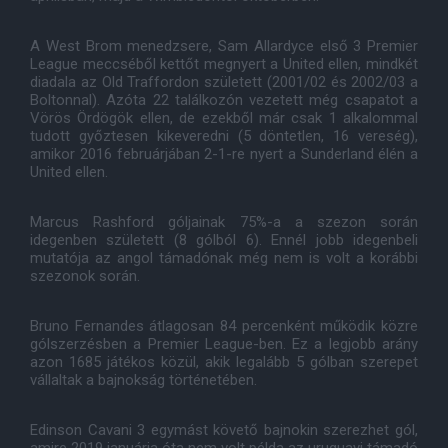
A West Brom menedzsere, Sam Allardyce első 3 Premier
League meccséből kettőt megnyert a United ellen, mindkét
diadala az Old Traffordon született (2001/02 és 2002/03 a
Boltonnal). Azóta 22 találkozón vezetett még csapatot a
Vörös Ördögök ellen, de ezekből már csak 1 alkalommal
tudott győztesen kikeveredni (5 döntetlen, 16 vereség),
amikor 2016 februárjában 2-1-re nyert a Sunderland élén a
United ellen.
Marcus Rashford góljainak 75%-a a szezon során
idegenben született (8 gólból 6). Ennél jobb idegenbeli
mutatója az angol támadónak még nem is volt a korábbi
szezonok során.
Bruno Fernandes átlagosan 84 percenként működik közre
gólszerzésben a Premier League-ben. Ez a legjobb arány
azon 1685 játékos közül, akik legalább 5 gólban szerepet
vállaltak a bajnokság történetében.
Edinson Cavani 3 egymást követő bajnokin szerezhet gól,