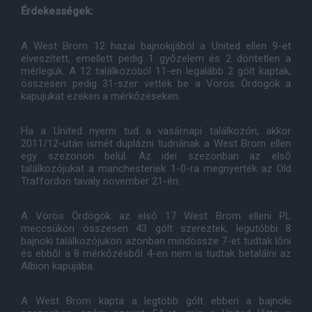
Érdekességek:
A West Brom 12 hazai bajnokijából a United ellen 9-et
elveszített, emellett pedig 1 győzelem és 2 döntetlen a
mérlegük. A 12 találkozóból 11-en legalább 2 gólt kaptak,
összesen pedig 31-szer vették be a Vörös Ördögök a
kapujukat ezeken a mérkőzéseken.
Ha a United nyerni tud a vasárnapi találkozón, akkor
2011/12-után ismét duplázni tudnának a West Brom ellen
egy szezonon belül. Az idei szezonban az első
találkozójukat a manchesteriek 1-0-ra megnyerték az Old
Traffordon tavaly november 21-én.
A Vörös Ördögök az első 17 West Brom elleni PL
meccsükön összesen 43 gólt szereztek, legutóbbi 8
bajnoki találkozójukon azonban mindössze 7-et tudtak lőni
és ebből a 8 mérkőzésből 4-en nem is tudtak betalálni az
Albion kapujába.
A West Brom kapta a legtöbb gólt ebben a bajnoki