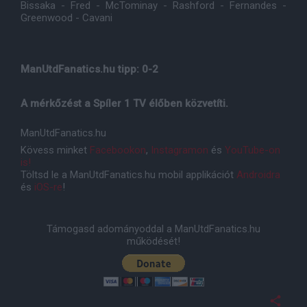
Bissaka - Fred - McTominay - Rashford - Fernandes -
Greenwood - Cavani
ManUtdFanatics.hu tipp: 0-2
A mérkőzést a Spíler 1 TV élőben közvetíti.
ManUtdFanatics.hu
Kövess minket
Facebookon
,
Instagramon
és
YouTube-on
is!
Töltsd le a ManUtdFanatics.hu mobil applikációt
Androidra
és
iOS-re
!
Támogasd adományoddal a ManUtdFanatics.hu
működését!