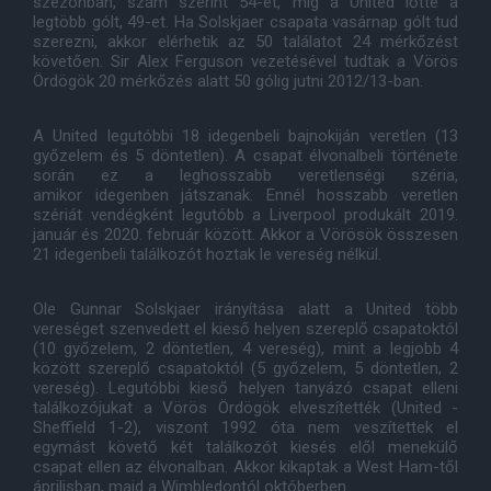
szezonban, szám szerint 54-et, míg a United lőtte a
legtöbb gólt, 49-et. Ha Solskjaer csapata vasárnap gólt tud
szerezni, akkor elérhetik az 50 találatot 24 mérkőzést
követően. Sir Alex Ferguson vezetésével tudtak a Vörös
Ördögök 20 mérkőzés alatt 50 gólig jutni 2012/13-ban.
A United legutóbbi 18 idegenbeli bajnokiján veretlen (13
győzelem és 5 döntetlen). A csapat élvonalbeli története
során ez a leghosszabb veretlenségi széria,
amikor idegenben játszanak. Ennél hosszabb veretlen
szériát vendégként legutóbb a Liverpool produkált 2019.
január és 2020. február között. Akkor a Vörösök összesen
21 idegenbeli találkozót hoztak le vereség nélkül.
Ole Gunnar Solskjaer irányítása alatt a United több
vereséget szenvedett el kieső helyen szereplő csapatoktól
(10 győzelem, 2 döntetlen, 4 vereség), mint a legjobb 4
között szereplő csapatoktól (5 győzelem, 5 döntetlen, 2
vereség). Legutóbbi kieső helyen tanyázó csapat elleni
találkozójukat a Vörös Ördögök elveszítették (United -
Sheffield 1-2), viszont 1992 óta nem veszítettek el
egymást követő két találkozót kiesés elől menekülő
csapat ellen az élvonalban. Akkor kikaptak a West Ham-től
áprilisban, majd a Wimbledontól októberben.