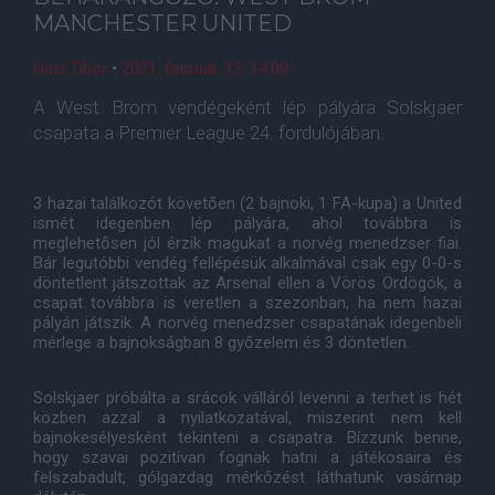
MANCHESTER UNITED
Házi Tibor
•
2021. február. 13. 14:00
A West Brom vendégeként lép pályára Solskjaer
csapata a Premier League 24. fordulójában.
3 hazai találkozót követően (2 bajnoki, 1 FA-kupa) a United
ismét idegenben lép pályára, ahol továbbra is
meglehetősen jól érzik magukat a norvég menedzser fiai.
Bár legutóbbi vendég fellépésük alkalmával csak egy 0-0-s
döntetlent játszottak az Arsenal ellen a Vörös Ördögök, a
csapat továbbra is veretlen a szezonban, ha nem hazai
pályán játszik. A norvég menedzser csapatának idegenbeli
mérlege a bajnokságban 8 győzelem és 3 döntetlen.
Solskjaer próbálta a srácok válláról levenni a terhet is hét
közben azzal a nyilatkozatával, miszerint nem kell
bajnokesélyesként tekinteni a csapatra. Bízzunk benne,
hogy szavai pozitívan fognak hatni a játékosaira és
felszabadult, gólgazdag mérkőzést láthatunk vasárnap