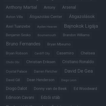
Anthony Martial
Arsenal
Antony
Átigazolások
Átigazolási Center
Aston Villa
Bajnokok Ligája
Axel Tuanzebe
Ayden Heaven
Benjamin Sesko
Brandon Williams
Bournemouth
Bruno Fernandes
Bryan Mbeumo
Casemiro
Chelsea
Bryan Robson
Cardiff City
Christian Eriksen
Cristiano Ronaldo
Chido Obi
David De Gea
Crystal Palace
Darren Fletcher
Dean Henderson
David Gill
Diego Leon
Diogo Dalot
Donny van de Beek
Ed Woodward
Edinson Cavani
Edzői stáb