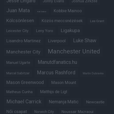
Jesse Lingard
Jonny Evans
Joshua Zirkzee
Juan Mata
Kobbie Mainoo
Karl Darlow
Kölcsönlesen
Közös meccsnézések
Lee Grant
Ligakupa
Leny Yoro
Leicester City
Luke Shaw
Lisandro Martinez
Liverpool
Manchester United
Manchester City
Manutdfanatics.hu
Manuel Ugarte
Marcus Rashford
Marcel Sabitzer
Martin Dubravka
Mason Greenwood
Mason Mount
Matheus Cunha
Matthijs de Ligt
Michael Carrick
Nemanja Matic
Newcastle
Női csapat
Noussair Mazraoui
Norwich City