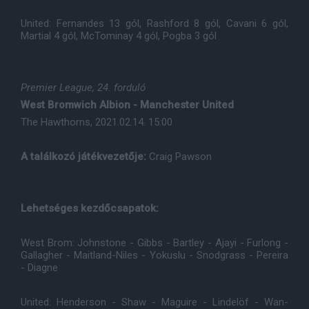
United: Fernandes 13 gól, Rashford 8 gól, Cavani 6 gól,
Martial 4 gól, McTominay 4 gól, Pogba 3 gól
Premier League, 24. forduló
West Bromwich Albion - Manchester United
The Hawthorns, 2021.02.14. 15:00
A találkozó játékvezetője:
Craig Pawson
Lehetséges kezdőcsapatok:
West Brom: Johnstone - Gibbs - Bartley - Ajayi - Furlong -
Gallagher - Maitland-Niles - Yokuslu - Snodgrass - Pereira
- Diagne
United: Henderson - Shaw - Maguire - Lindelöf - Wan-