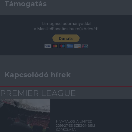
Támogatás
Támogasd adományoddal
a ManUtdFanatics.hu működését!
Kapcsolódó hírek
PREMIER LEAGUE
HIVATALOS: A UNITED
2026/27-ES SZEZONBELI
SORSOLÁSA