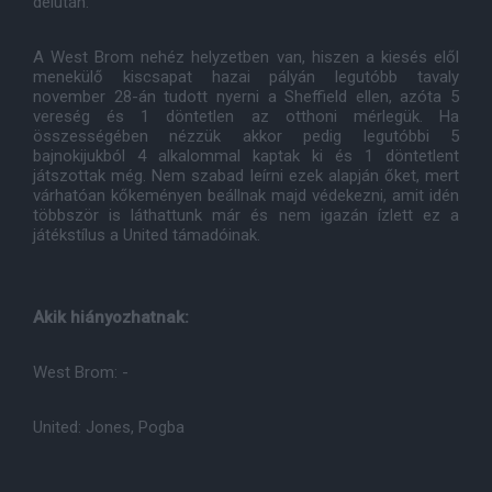
délután.
A West Brom nehéz helyzetben van, hiszen a kiesés elől
menekülő kiscsapat hazai pályán legutóbb tavaly
november 28-án tudott nyerni a Sheffield ellen, azóta 5
vereség és 1 döntetlen az otthoni mérlegük. Ha
összességében nézzük akkor pedig legutóbbi 5
bajnokijukból 4 alkalommal kaptak ki és 1 döntetlent
játszottak még. Nem szabad leírni ezek alapján őket, mert
várhatóan kőkeményen beállnak majd védekezni, amit idén
többször is láthattunk már és nem igazán ízlett ez a
játékstílus a United támadóinak.
Akik hiányozhatnak:
West Brom: -
United: Jones, Pogba