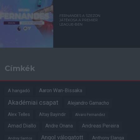
FERNANDES A SZEZON
JÁTÉKOSA A PREMIER
LEAGUE-BEN
Címkék
Aaron Wan-Bissaka
A hangadó
Akadémiai csapat
Alejandro Garnacho
Alex Telles
Altay Bayindir
Alvaro Fernandez
Amad Diallo
Andre Onana
Andreas Pereira
Angol válogatott
Anthony Elanga
Andrey Santos