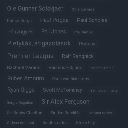
Ole Gunnar Solskjaer
Omar Berrada
Paul Pogba
Paul Scholes
Patrick Dorgu
Phil Jones
Pénzügyek
Phil Neville
Pletykák, átigazolások
Podcast
Premier League
Ralf Rangnick
Raphaël Varane
Rasmus Højlund
Richard Arnold
Ruben Amorim
Ruud van Nistelrooy
Ryan Giggs
Scott McTominay
Senne Lammens
Sir Alex Ferguson
Sergio Reguilon
Sir Bobby Charlton
Sir Jim Ratcliffe
Sir Matt Busby
Southampton
Stoke City
Sofyan Amrabat