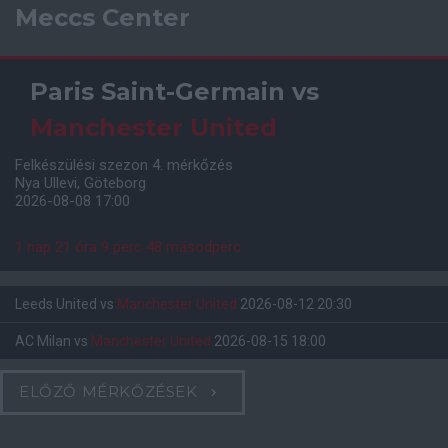
Meccs Center
Paris Saint-Germain
vs
Manchester United
Felkészülési szezon 4. mérkőzés
Nya Ullevi, Göteborg
2026-08-08 17:00
1 nap 21 óra 9 perc 47 másodperc
Leeds United
vs
Manchester United
2026-08-12 20:30
AC Milan
vs
Manchester United
2026-08-15 18:00
ELŐZŐ MÉRKŐZÉSEK