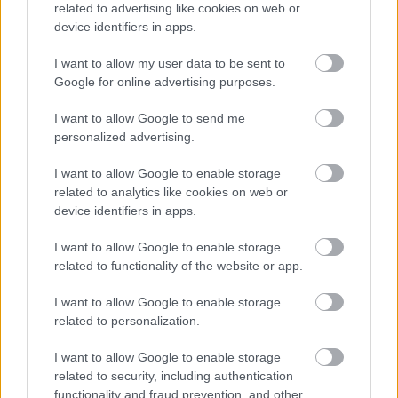
Leeds United
related to advertising like cookies on web or
vs
Manchester United
2026-08-12 20:30
device identifiers in apps.
AC Milan
vs
Manchester United
2026-08-15 18:00
I want to allow my user data to be sent to
Google for online advertising purposes.
ELŐZŐ MÉRKŐZÉSEK
I want to allow Google to send me
personalized advertising.
Támogatás
I want to allow Google to enable storage
related to analytics like cookies on web or
Támogasd adományoddal
device identifiers in apps.
a ManUtdFanatics.hu működését!
I want to allow Google to enable storage
related to functionality of the website or app.
I want to allow Google to enable storage
related to personalization.
Kapcsolódó hírek
I want to allow Google to enable storage
related to security, including authentication
functionality and fraud prevention, and other