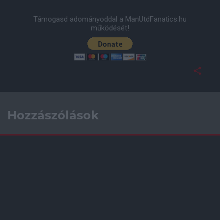
Támogasd adományoddal a ManUtdFanatics.hu
működését!
Hozzászólások