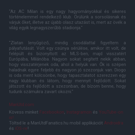
"Az AC Milan is egy nagy hagyományokkal és sikeres
történelemmel rendelkező klub. Örülünk a sorsolásnak és
várjuk őket, illetve az újabb olasz utazást is, mert az övék a
világ egyik legnagyszerűbb stadionja."
"Zlatan lenyűgöző, mindig csodálattal figyeltem a
pályafutását. Volt egy csúnya sérülése, amikor itt volt, de
felépült és bizonyított az MLS-ben, majd visszatért
Európába, Milánóba. Nagyon sokat segített nekik abban,
hogy visszatérjenek oda, ahol a helyük van. Ők is szépen
haladnak egyre feljebb és nagyon jó szezonjuk van. Diogo
is oda ment kölcsönbe, hogy tapasztalatot szerezzen egy
nagy klubban és látom, hogy mennyit fejlődött. Sokat
játszott és fejlődött a szezonban, de bízom benne, hogy
tudunk számukra zavart okozni."
ManUtd.com
Kövess minket
Facebookon
,
Instagramon
és
YouTube-on
is!
Töltsd le a ManUtdFanatics.hu mobil applikációt
Androidra
és
iOS-re
!