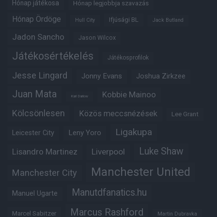
Hónap játékosa
Hónap legjobbja szavazás
Hónap Ördöge
Ifjúsági BL
Hull City
Jack Butland
Jadon Sancho
Jason Wilcox
Játékosértékelés
Játékosprofilok
Jesse Lingard
Jonny Evans
Joshua Zirkzee
Juan Mata
Kobbie Mainoo
Karl Darlow
Kölcsönlesen
Közös meccsnézések
Lee Grant
Ligakupa
Leny Yoro
Leicester City
Luke Shaw
Lisandro Martinez
Liverpool
Manchester United
Manchester City
Manutdfanatics.hu
Manuel Ugarte
Marcus Rashford
Marcel Sabitzer
Martin Dubravka