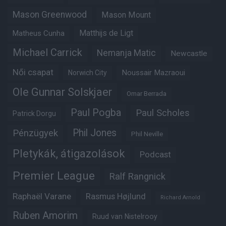
Mason Greenwood
Mason Mount
Matheus Cunha
Matthijs de Ligt
Michael Carrick
Nemanja Matic
Newcastle
Női csapat
Noussair Mazraoui
Norwich City
Ole Gunnar Solskjaer
Omar Berrada
Paul Pogba
Paul Scholes
Patrick Dorgu
Phil Jones
Pénzügyek
Phil Neville
Pletykák, átigazolások
Podcast
Premier League
Ralf Rangnick
Raphaël Varane
Rasmus Højlund
Richard Arnold
Ruben Amorim
Ruud van Nistelrooy