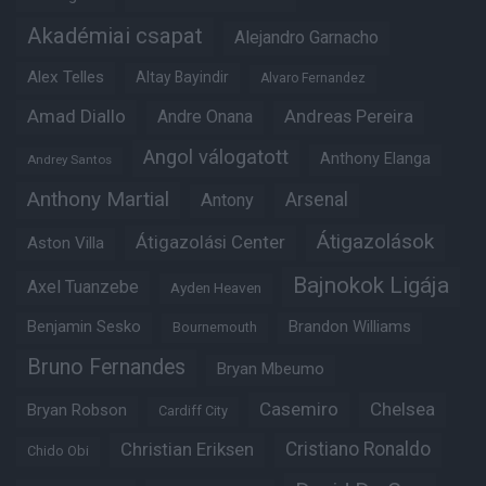
Akadémiai csapat
Alejandro Garnacho
Alex Telles
Altay Bayindir
Alvaro Fernandez
Amad Diallo
Andre Onana
Andreas Pereira
Angol válogatott
Anthony Elanga
Andrey Santos
Anthony Martial
Arsenal
Antony
Átigazolások
Átigazolási Center
Aston Villa
Bajnokok Ligája
Axel Tuanzebe
Ayden Heaven
Benjamin Sesko
Brandon Williams
Bournemouth
Bruno Fernandes
Bryan Mbeumo
Casemiro
Chelsea
Bryan Robson
Cardiff City
Christian Eriksen
Cristiano Ronaldo
Chido Obi