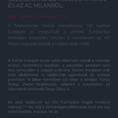
ÉS AZ AC MILANRÓL
Házi Tibor
•
2021. február. 26. 17:00
A Manchester United menedzsere, Ole Gunnar
Solskjaer is megszólalt a pénteki Európa-liga
sorsolást követően, miután a sorsoláson az AC
Milan csapatát húzták a United neve mellé.
A Vörös Ördögök ismét nehéz ellenfelet kaptak a második
számú nemzetközi kupában, a párosítás azonban nem
lesz ismeretlen a csapat számára, hiszen korábban már
több alkalommal is találkoztak egymással az európai
porondon. A Milan keretében ott lehet a korábbi Vörös
Ördög, Zlatan Ibrahimovic, valamint a kölcsönben az
olaszoknál vitézkedő Diogo Dalot is.
Az első találkozót az Old Traffordon fogják rendezni
március 11-én, míg a visszavágóra Milánóban kerül sor egy
héttel később, március 18-án.