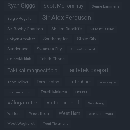
Ryan Giggs
Scott McTominay
Senne Lammens
Sir Alex Ferguson
Sergio Reguilon
Sir Bobby Charlton
Sir Jim Ratcliffe
Sir Matt Busby
Southampton
Stoke City
Sofyan Amrabat
Sunderland
Swansea City
Szurkoló szemmel
Tahith Chong
Szurkolói klub
Tartalék csapat
Taktikai mágnestábla
Tottenham
Tom Heaton
Toby Collyer
Trófeabibliográfia
Tyrell Malacia
Utazás
Tyler Fredericson
Válogatottak
Victor Lindelöf
Visszhang
West Ham
West Brom
Watford
Willy Kambwala
Wout Weghorst
Youri Tielemans