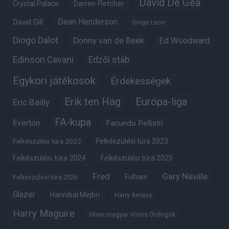
David De Gea
Crystal Palace
Darren Fletcher
Dean Henderson
David Gill
Diego Leon
Diogo Dalot
Donny van de Beek
Ed Woodward
Edinson Cavani
Edzői stáb
Egykori játékosok
Érdekességek
Erik ten Hag
Európa-liga
Eric Bailly
FA-kupa
Everton
Facundo Pellistri
Felkészülési túra 2022
Felkészülési túra 2023
Felkészülési túra 2024
Felkészülési túra 2025
Fred
Gary Neville
Fulham
Felkészülési túra 2026
Glazer
Hannibal Mejbri
Harry Amass
Harry Maguire
Híres magyar Vörös Ördögök