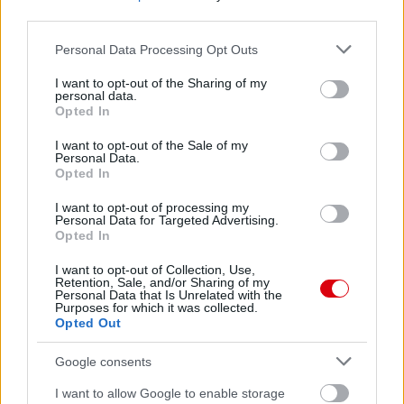
third parties.
Please note that this website/app uses one or more Google
Personal Data Processing Opt Outs
services and may gather and store information including but
not limited to your visit or usage behaviour. You may click to
I want to opt-out of the Sharing of my
personal data.
grant or deny consent to Google and its third-party tags to
Opted In
use your data for below specified purposes in below Google
consent section.
I want to opt-out of the Sale of my
Meccs Center
Personal Data.
Opted In
I want to opt-out of processing my
Paris Saint-Germain
vs
Personal Data for Targeted Advertising.
Opted In
Manchester United
I want to opt-out of Collection, Use,
Retention, Sale, and/or Sharing of my
Felkészülési szezon 4. mérkőzés
Personal Data that Is Unrelated with the
Nya Ullevi, Göteborg
Purposes for which it was collected.
2026-08-08 17:00
Opted Out
2 nap 2 óra 1 perc 8 másodperc
Google consents
I want to allow Google to enable storage