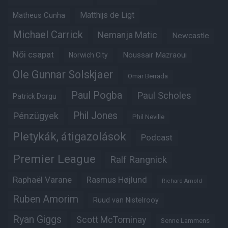
Matheus Cunha
Matthijs de Ligt
Michael Carrick
Nemanja Matic
Newcastle
Női csapat
Noussair Mazraoui
Norwich City
Ole Gunnar Solskjaer
Omar Berrada
Paul Pogba
Paul Scholes
Patrick Dorgu
Phil Jones
Pénzügyek
Phil Neville
Pletykák, átigazolások
Podcast
Premier League
Ralf Rangnick
Raphaël Varane
Rasmus Højlund
Richard Arnold
Ruben Amorim
Ruud van Nistelrooy
Ryan Giggs
Scott McTominay
Senne Lammens