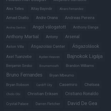
Alex Telles
Altay Bayindir
Alvaro Fernandez
Amad Diallo
Andre Onana
Andreas Pereira
Angol válogatott
Anthony Elanga
Andrey Santos
Anthony Martial
Arsenal
Antony
Átigazolások
Átigazolási Center
Aston Villa
Bajnokok Ligája
Axel Tuanzebe
Ayden Heaven
Benjamin Sesko
Brandon Williams
Bournemouth
Bruno Fernandes
Bryan Mbeumo
Casemiro
Chelsea
Bryan Robson
Cardiff City
Christian Eriksen
Cristiano Ronaldo
Chido Obi
David De Gea
Crystal Palace
Darren Fletcher