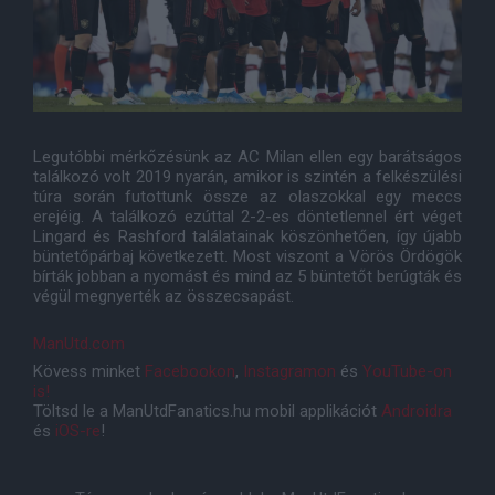
Legutóbbi mérkőzésünk az AC Milan ellen egy barátságos
találkozó volt 2019 nyarán, amikor is szintén a felkészülési
túra során futottunk össze az olaszokkal egy meccs
erejéig. A találkozó ezúttal 2-2-es döntetlennel ért véget
Lingard és Rashford találatainak köszönhetően, így újabb
büntetőpárbaj következett. Most viszont a Vörös Ördögök
bírták jobban a nyomást és mind az 5 büntetőt berúgták és
végül megnyerték az összecsapást.
ManUtd.com
Kövess minket
Facebookon
,
Instagramon
és
YouTube-on
is!
Töltsd le a ManUtdFanatics.hu mobil applikációt
Androidra
és
iOS-re
!