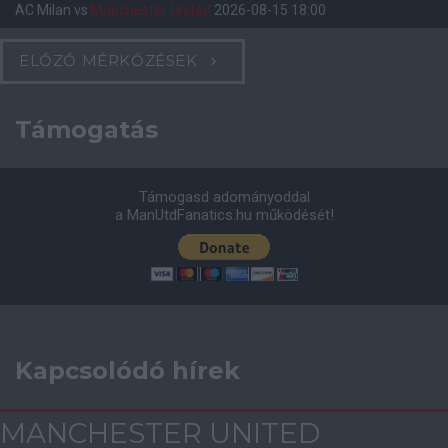
AC Milan
vs
Manchester United
2026-08-15 18:00
ELŐZŐ MÉRKŐZÉSEK
Támogatás
Támogasd adományoddal
a ManUtdFanatics.hu működését!
Kapcsolódó hírek
MANCHESTER UNITED