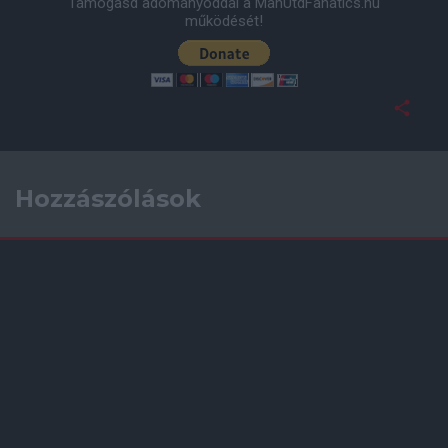
Támogasd adományoddal a ManUtdFanatics.hu
működését!
Hozzászólások