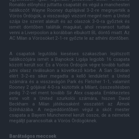
Ronaldo előnyhöz juttatta csapatát és végül a manchesteri
találkozót Wayne Rooney duplájával 3-2-re megnyerték a
Vörös Ördögök, a visszavágó viszont megint nem a United
szája íze szerint alakult és az olaszok 3-0-ra győztek és
ismét döntőben találták magukat, ahol revansot tudtak
venni a Liverpoolon a korábban elbukott BL döntő miatt. Az
AC Milan a Vörösöket 2-1-re győzte le az athéni döntőben.
A csapatok legutóbbi kieséses szakaszban lejátszott
találkozójára ismét a Bajnokok Ligája legjobb 16 csapata
között került sor. És a Vörös Ördögök végre tovább tudtak
jutni olasz riválisukon a következő körbe. A San Siroban
elért 3-2-es siker megadta a kellő lendületet a United
számára és a visszavágón Park és Fletcher 1-1, valamint
Rooney 2 góljával 4-0-ra kiütötték a Milant, összesítésben
pedig 7-2-vel ment tovább Sir Alex csapata. Emlékezetes
este volt a United szurkolói számára, hiszen David
Beckham a Milan játékosaként visszatért az Álmok
Színházába. A negyeddöntőben végül a skót mester
csapata a Bayern Münchennel került össze, de a németek
megálljt parancsoltak a Vörös Ördögöknek.
Barátságos meccsek