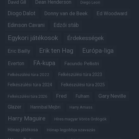
Dean Henderson
David Gill
Diego Leon
Diogo Dalot
Donny van de Beek
Ed Woodward
Edinson Cavani
Edzői stáb
Egykori játékosok
Érdekességek
Erik ten Hag
Európa-liga
Eric Bailly
FA-kupa
Everton
Facundo Pellistri
Felkészülési túra 2022
Felkészülési túra 2023
Felkészülési túra 2024
Felkészülési túra 2025
Fred
Gary Neville
Fulham
Felkészülési túra 2026
Glazer
Hannibal Mejbri
Harry Amass
Harry Maguire
Híres magyar Vörös Ördögök
Hónap játékosa
Hónap legjobbja szavazás