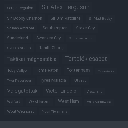
Sir Alex Ferguson
Sergio Reguilon
Sir Bobby Charlton
Sir Jim Ratcliffe
Sir Matt Busby
Southampton
Stoke City
Sofyan Amrabat
Sunderland
Swansea City
Szurkoló szemmel
Tahith Chong
Szurkolói klub
Tartalék csapat
Taktikai mágnestábla
Tottenham
Tom Heaton
Toby Collyer
Trófeabibliográfia
Tyrell Malacia
Utazás
Tyler Fredericson
Válogatottak
Victor Lindelöf
Visszhang
West Ham
West Brom
Watford
Willy Kambwala
Wout Weghorst
Youri Tielemans