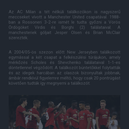
Az AC Milan a tét nélküli találkozókon is nagyszerű
meccseket vívott a Manchester United csapatával. 1988-
ban a Rossoneri 3-2-re ismét le tudta győzni a Vörös
Ördögöket Virdis és Borghi (2) találataival. A
manchesteriek góljait Jesper Olsen és Brian McClair
szerezték.
A 2004/05-ös szezon előtt New Jerseyben találkozott
egymással a két csapat a felkészülési túrájukon, amely
mérkőzés Scholes és Shevchenko találataival 1-1-es
döntetlennel végződött. A találkozót büntetőkkel folytatták
és az idegek harcában az olaszok bizonyultak jobbnak,
ámbár rendkívül figyelemre méltó, hogy csak 20 pontrúgást
követően tudták így megnyerni a találkozót.