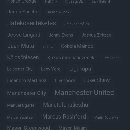
Hónap Ördöge
Ifjúsági BL
Hull City
Jack Butland
Jadon Sancho
Jason Wilcox
Játékosértékelés
Játékosprofilok
Jesse Lingard
Jonny Evans
Joshua Zirkzee
Juan Mata
Kobbie Mainoo
Karl Darlow
Kölcsönlesen
Közös meccsnézések
Lee Grant
Ligakupa
Leny Yoro
Leicester City
Luke Shaw
Lisandro Martinez
Liverpool
Manchester United
Manchester City
Manutdfanatics.hu
Manuel Ugarte
Marcus Rashford
Marcel Sabitzer
Martin Dubravka
Mason Greenwood
Mason Mount