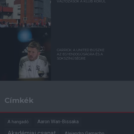
VÁLTOZÁSOK A KLUB KÖRÜL
CARRICK: A UNITED BÜSZKE
AZ EGYENJOGÚSÁGRA ÉS A
SOKSZÍNŰSÉGRE
Címkék
Aaron Wan-Bissaka
A hangadó
Akadémiai csapat
Alejandro Garnacho