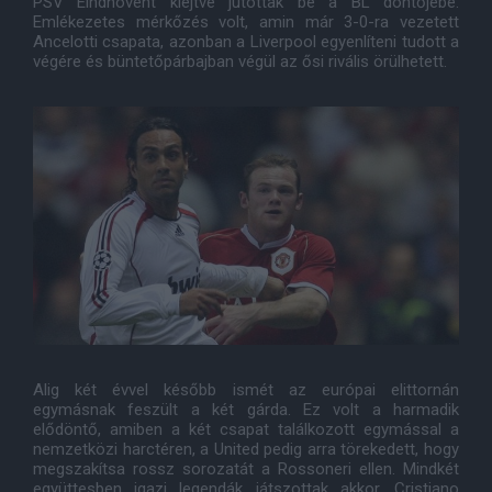
PSV Eindhovent kiejtve jutottak be a BL döntőjébe.
Emlékezetes mérkőzés volt, amin már 3-0-ra vezetett
Ancelotti csapata, azonban a Liverpool egyenlíteni tudott a
végére és büntetőpárbajban végül az ősi rivális örülhetett.
Alig két évvel később ismét az európai elittornán
egymásnak feszült a két gárda. Ez volt a harmadik
elődöntő, amiben a két csapat találkozott egymással a
nemzetközi harctéren, a United pedig arra törekedett, hogy
megszakítsa rossz sorozatát a Rossoneri ellen. Mindkét
együttesben igazi legendák játszottak akkor. Cristiano