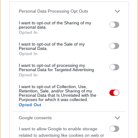
Please note that this website/app uses one or more Google
Personal Data Processing Opt Outs
services and may gather and store information including but
not limited to your visit or usage behaviour. You may click to
I want to opt-out of the Sharing of my
personal data.
grant or deny consent to Google and its third-party tags to
Opted In
use your data for below specified purposes in below Google
consent section.
I want to opt-out of the Sale of my
Personal Data.
Opted In
I want to opt-out of processing my
Personal Data for Targeted Advertising.
Opted In
I want to opt-out of Collection, Use,
Retention, Sale, and/or Sharing of my
Personal Data that Is Unrelated with the
Purposes for which it was collected.
Opted Out
Google consents
I want to allow Google to enable storage
related to advertising like cookies on web or