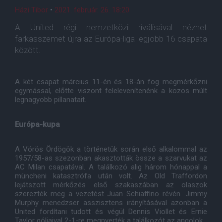
Házi Tibor
•
2021. február. 26. 18:20
A United régi nemzetközi riválisával nézhet
farkasszemet újra az Európa-liga legjobb 16 csapata
között.
A két csapat március 11-én és 18-án fog megmérkőzni
egymással, előtte viszont felelevenítenénk a közös múlt
legnagyobb pillanatait.
Európa-kupa
A Vörös Ördögök a történetük során első alkalommal az
1957/58-as szezonban akasztották össze a szarvukat az
AC Milan csapatával. A találkozó alig három hónappal a
müncheni katasztrófa után volt. Az Old Traffordon
lejátszott mérkőzés első szakaszában az olaszok
szerezték meg a vezetést Juan Schiaffino révén. Jimmy
Murphy menedzser asszisztens irányításával azonban a
United fordítani tudott és végül Dennis Viollet és Ernie
Taylor góljaival 2-1-re megnyerték a találkozót az angolok.