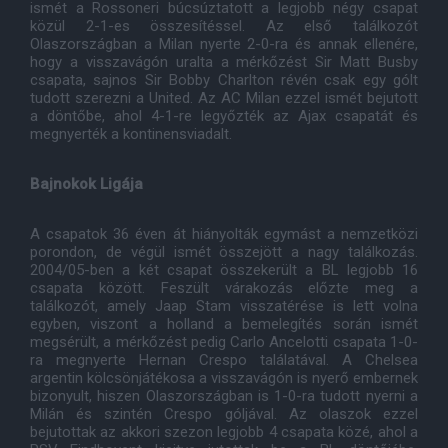
ismét a Rossoneri búcsúztatott a legjobb négy csapat
közül 2-1-es összesítéssel. Az első találkozót
Olaszországban a Milan nyerte 2-0-ra és annak ellenére,
hogy a visszavágón uralta a mérkőzést Sir Matt Busby
csapata, sajnos Sir Bobby Charlton révén csak egy gólt
tudott szerezni a United. Az AC Milan ezzel ismét bejutott
a döntőbe, ahol 4-1-re legyőzték az Ajax csapatát és
megnyerték a kontinensviadalt.
Bajnokok Ligája
A csapatok 36 éven át hiányolták egymást a nemzetközi
porondon, de végül ismét összejött a nagy találkozás.
2004/05-ben a két csapat összekerült a BL legjobb 16
csapata között. Feszült várakozás előzte meg a
találkozót, amely Jaap Stam visszatérése is lett volna
egyben, viszont a holland a bemelegítés során ismét
megsérült, a mérkőzést pedig Carlo Ancelotti csapata 1-0-
ra megnyerte Hernan Crespo találatával. A Chelsea
argentin kölcsönjátékosa a visszavágón is nyerő embernek
bizonyult, hiszen Olaszországban is 1-0-ra tudott nyerni a
Milán és szintén Crespo góljával. Az olaszok ezzel
bejutottak az akkori szezon legjobb 4 csapata közé, ahol a