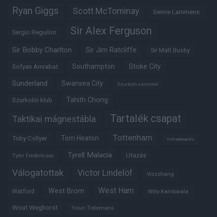
Ryan Giggs
Scott McTominay
Senne Lammens
Sir Alex Ferguson
Sergio Reguilon
Sir Bobby Charlton
Sir Jim Ratcliffe
Sir Matt Busby
Southampton
Stoke City
Sofyan Amrabat
Sunderland
Swansea City
Szurkoló szemmel
Tahith Chong
Szurkolói klub
Tartalék csapat
Taktikai mágnestábla
Tottenham
Tom Heaton
Toby Collyer
Trófeabibliográfia
Tyrell Malacia
Utazás
Tyler Fredericson
Válogatottak
Victor Lindelöf
Visszhang
West Ham
West Brom
Watford
Willy Kambwala
Wout Weghorst
Youri Tielemans