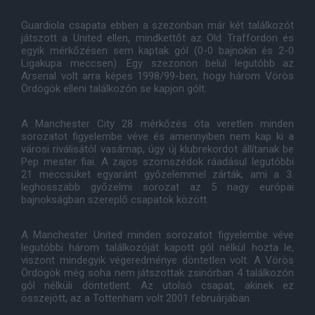
Guardiola csapata ebben a szezonban már két találkozót
játszott a United ellen, mindkettőt az Old Traffordon és
egyik mérkőzésen sem kaptak gól (0-0 bajnokin és 2-0
Ligakupa meccsen). Egy szezonon belül legutóbb az
Arsenal volt arra képes 1998/99-ben, hogy három Vörös
Ördögök elleni találkozón se kapjon gólt.
A Manchester City 28 mérkőzés óta veretlen minden
sorozatot figyelembe véve és amennyiben nem kap ki a
városi riválisától vasárnap, úgy új klubrekordot állítanak be
Pep mester fiai. A zajos szomszédok ráadásul legutóbbi
21 meccsüket egyaránt győzelemmel zárták, ami a 3.
leghosszabb győzelmi sorozat az 5 nagy európai
bajnokságban szereplő csapatok között.
A Manchester United minden sorozatot figyelembe véve
legutóbbi három találkozóját kapott gól nélkül hozta le,
viszont mindegyik végeredménye döntetlen volt. A Vörös
Ördögök még soha nem játszottak zsinórban 4 találkozón
gól nélküli döntetlent. Az utolsó csapat, akinek ez
összejött, az a Tottenham volt 2001 februárjában.