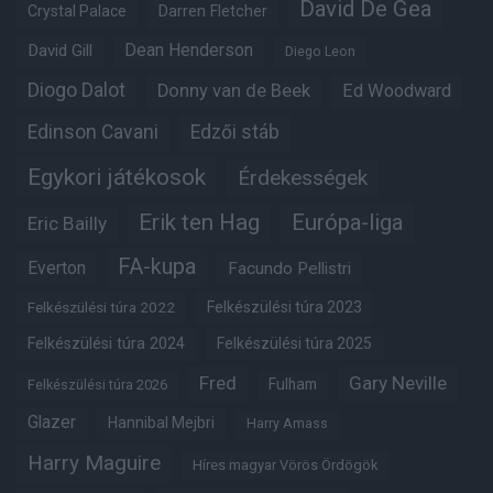
David De Gea
Crystal Palace
Darren Fletcher
Dean Henderson
David Gill
Diego Leon
Diogo Dalot
Donny van de Beek
Ed Woodward
Edinson Cavani
Edzői stáb
Egykori játékosok
Érdekességek
Erik ten Hag
Európa-liga
Eric Bailly
FA-kupa
Everton
Facundo Pellistri
Felkészülési túra 2022
Felkészülési túra 2023
Felkészülési túra 2024
Felkészülési túra 2025
Fred
Gary Neville
Fulham
Felkészülési túra 2026
Glazer
Hannibal Mejbri
Harry Amass
Harry Maguire
Híres magyar Vörös Ördögök