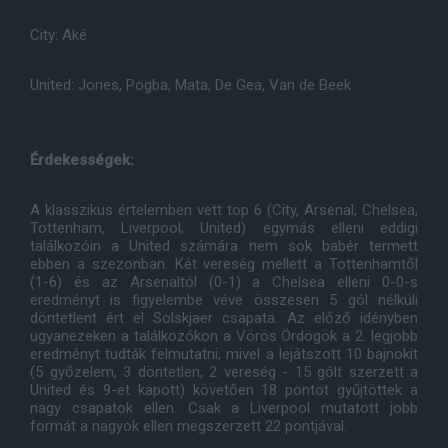
City: Aké
United: Jones, Pogba, Mata, De Gea, Van de Beek
Érdekességek:
A klasszikus értelemben vett top 6 (City, Arsenal, Chelsea,
Tottenham, Liverpool, United) egymás elleni eddigi
találkozóin a United számára nem sok babér termett
ebben a szezonban. Két vereség mellett a Tottenhamtől
(1-6) és az Arsenaltól (0-1) a Chelsea elleni 0-0-s
eredményt is figyelembe véve összesen 5 gól nélküli
döntetlent ért el Solskjaer csapata. Az előző idényben
ugyanezeken a találkozókon a Vörös Ördögök a 2. legjobb
eredményt tudták felmutatni, mivel a lejátszott 10 bajnokit
(5 győzelem, 3 döntetlen, 2 vereség - 15 gólt szerzett a
United és 9-et kapott) követően 18 pontot gyűjtöttek a
nagy csapatok ellen. Csak a Liverpool mutatott jobb
formát a nagyok ellen megszerzett 22 pontjával.