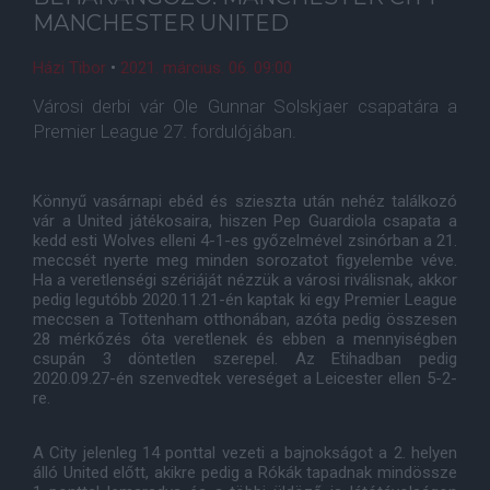
MANCHESTER UNITED
Házi Tibor
•
2021. március. 06. 09:00
Városi derbi vár Ole Gunnar Solskjaer csapatára a
Premier League 27. fordulójában.
Könnyű vasárnapi ebéd és szieszta után nehéz találkozó
vár a United játékosaira, hiszen Pep Guardiola csapata a
kedd esti Wolves elleni 4-1-es győzelmével zsinórban a 21.
meccsét nyerte meg minden sorozatot figyelembe véve.
Ha a veretlenségi szériáját nézzük a városi riválisnak, akkor
pedig legutóbb 2020.11.21-én kaptak ki egy Premier League
meccsen a Tottenham otthonában, azóta pedig összesen
28 mérkőzés óta veretlenek és ebben a mennyiségben
csupán 3 döntetlen szerepel. Az Etihadban pedig
2020.09.27-én szenvedtek vereséget a Leicester ellen 5-2-
re.
A City jelenleg 14 ponttal vezeti a bajnokságot a 2. helyen
álló United előtt, akikre pedig a Rókák tapadnak mindössze