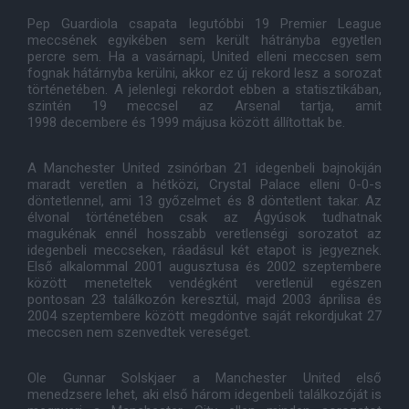
Pep Guardiola csapata legutóbbi 19 Premier League
meccsének egyikében sem került hátrányba egyetlen
percre sem. Ha a vasárnapi, United elleni meccsen sem
fognak hátárnyba kerülni, akkor ez új rekord lesz a sorozat
történetében. A jelenlegi rekordot ebben a statisztikában,
szintén 19 meccsel az Arsenal tartja, amit
1998 decembere és 1999 májusa között állítottak be.
A Manchester United zsinórban 21 idegenbeli bajnokiján
maradt veretlen a hétközi, Crystal Palace elleni 0-0-s
döntetlennel, ami 13 győzelmet és 8 döntetlent takar. Az
élvonal történetében csak az Ágyúsok tudhatnak
magukénak ennél hosszabb veretlenségi sorozatot az
idegenbeli meccseken, ráadásul két etapot is jegyeznek.
Első alkalommal 2001 augusztusa és 2002 szeptembere
között meneteltek vendégként veretlenül egészen
pontosan 23 találkozón keresztül, majd 2003 áprilisa és
2004 szeptembere között megdöntve saját rekordjukat 27
meccsen nem szenvedtek vereséget.
Ole Gunnar Solskjaer a Manchester United első
menedzsere lehet, aki első három idegenbeli találkozóját is