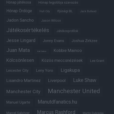
Hónap játékosa
Hónap legjobbja szavazás
Hónap Ördöge
Ifjúsági BL
Hull City
Jack Butland
Jadon Sancho
Jason Wilcox
Játékosértékelés
Játékosprofilok
Jesse Lingard
Jonny Evans
Joshua Zirkzee
Juan Mata
Kobbie Mainoo
Karl Darlow
Kölcsönlesen
Közös meccsnézések
Lee Grant
Ligakupa
Leny Yoro
Leicester City
Luke Shaw
Lisandro Martinez
Liverpool
Manchester United
Manchester City
Manutdfanatics.hu
Manuel Ugarte
Marcus Rashford
Marcel Sabitzer
Martin Dubravka