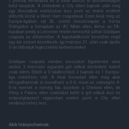
1 ponttal lemaradva és a többi üldöző is látótávolságon
belül tanyázik. A Unitednek a City elleni bajnoki után még
egy élvonalbeli mérkőzése lesz pont az imént említett
üldözők közül a West Ham csapatával. Ezen kívül még az
Európa-ligában vár BL szintű összecsapás a Vörös
Ördögökre a hónapban az AC Milan ellen, illetve az FA-
kupában pedig a Leicester testén keresztül juthat Solskjaer
csapata az elődöntőbe. A kupatalálkozót követően majd
egy kis szünet következik, így március 21. után csak április
3-án láthatjuk legközelebb kedvenceinket.
Solskjaer csapata minden sorozatot figyelembe véve
utolsó 3 meccsén egyaránt gól nélküli döntetlent tudott
csak elérni. Ebből a 3 találkozóból 2 bajnoki és 1 Európa-
liga mérkőzés volt. A Real Sociedad ellen még akár
elfogadhatónak is mondható a 0-0, mivel az odavágón 4-
0-ra nyertek a norvég fiai, azonban a Chelsea ellen, de
főleg a Palace ellen csalódást keltő a gól nélküli iksz és
szépségtapaszt ragasztani ezekre pont a City ellen
rendkívül nehéz lesz.
Akik hiányozhatnak: