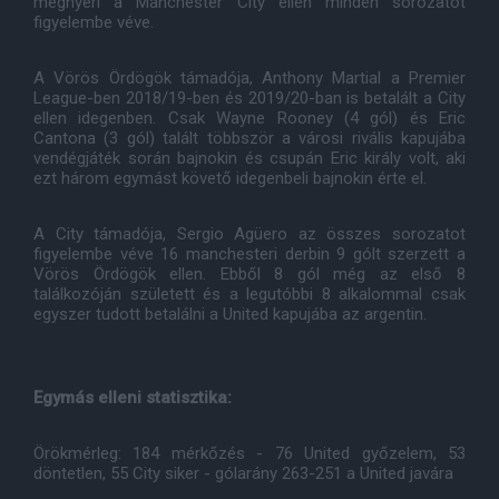
megnyeri a Manchester City ellen minden sorozatot
figyelembe véve.
A Vörös Ördögök támadója, Anthony Martial a Premier
League-ben 2018/19-ben és 2019/20-ban is betalált a City
ellen idegenben. Csak Wayne Rooney (4 gól) és Eric
Cantona (3 gól) talált többször a városi rivális kapujába
vendégjáték során bajnokin és csupán Eric király volt, aki
ezt három egymást követő idegenbeli bajnokin érte el.
A City támadója, Sergio Agüero az összes sorozatot
figyelembe véve 16 manchesteri derbin 9 gólt szerzett a
Vörös Ördögök ellen. Ebből 8 gól még az első 8
találkozóján született és a legutóbbi 8 alkalommal csak
egyszer tudott betalálni a United kapujába az argentin.
Egymás elleni statisztika:
Örökmérleg: 184 mérkőzés - 76 United győzelem, 53
döntetlen, 55 City siker - gólarány 263-251 a United javára