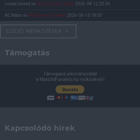
Leeds United
vs
Manchester United
2026-08-12 20:30
AC Milan
vs
Manchester United
2026-08-15 18:00
ELŐZŐ MÉRKŐZÉSEK
Támogatás
Támogasd adományoddal
a ManUtdFanatics.hu működését!
Kapcsolódó hírek