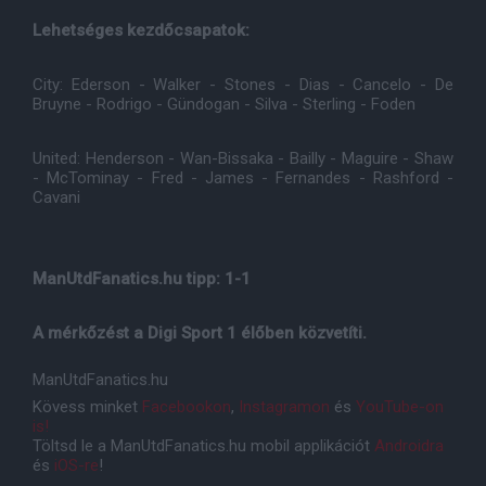
Lehetséges kezdőcsapatok:
City: Ederson - Walker - Stones - Dias - Cancelo - De
Bruyne - Rodrigo - Gündogan - Silva - Sterling - Foden
United: Henderson - Wan-Bissaka - Bailly - Maguire - Shaw
- McTominay - Fred - James - Fernandes - Rashford -
Cavani
ManUtdFanatics.hu tipp: 1-1
A mérkőzést a Digi Sport 1 élőben közvetíti.
ManUtdFanatics.hu
Kövess minket
Facebookon
,
Instagramon
és
YouTube-on
is!
Töltsd le a ManUtdFanatics.hu mobil applikációt
Androidra
és
iOS-re
!