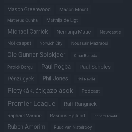
Mason Greenwood
Mason Mount
Matheus Cunha
Matthijs de Ligt
Michael Carrick
Nemanja Matic
Newcastle
Női csapat
Noussair Mazraoui
Norwich City
Ole Gunnar Solskjaer
Omar Berrada
Paul Pogba
Paul Scholes
Patrick Dorgu
Phil Jones
Pénzügyek
Phil Neville
Pletykák, átigazolások
Podcast
Premier League
Ralf Rangnick
Raphaël Varane
Rasmus Højlund
Richard Arnold
Ruben Amorim
Ruud van Nistelrooy