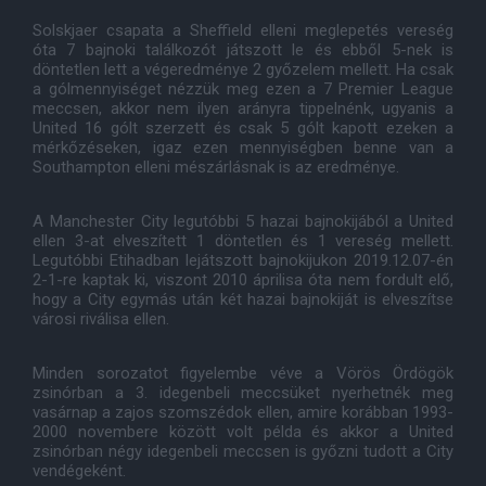
Solskjaer csapata a Sheffield elleni meglepetés vereség
óta 7 bajnoki találkozót játszott le és ebből 5-nek is
döntetlen lett a végeredménye 2 győzelem mellett. Ha csak
a gólmennyiséget nézzük meg ezen a 7 Premier League
meccsen, akkor nem ilyen arányra tippelnénk, ugyanis a
United 16 gólt szerzett és csak 5 gólt kapott ezeken a
mérkőzéseken, igaz ezen mennyiségben benne van a
Southampton elleni mészárlásnak is az eredménye.
A Manchester City legutóbbi 5 hazai bajnokijából a United
ellen 3-at elveszített 1 döntetlen és 1 vereség mellett.
Legutóbbi Etihadban lejátszott bajnokijukon 2019.12.07-én
2-1-re kaptak ki, viszont 2010 áprilisa óta nem fordult elő,
hogy a City egymás után két hazai bajnokiját is elveszítse
városi riválisa ellen.
Minden sorozatot figyelembe véve a Vörös Ördögök
zsinórban a 3. idegenbeli meccsüket nyerhetnék meg
vasárnap a zajos szomszédok ellen, amire korábban 1993-
2000 novembere között volt példa és akkor a United
zsinórban négy idegenbeli meccsen is győzni tudott a City
vendégeként.