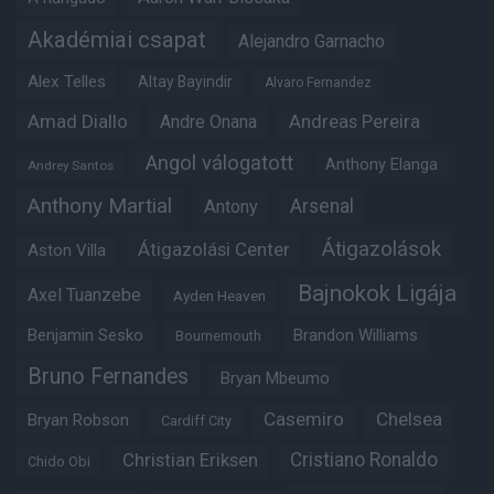
Akadémiai csapat
Alejandro Garnacho
Alex Telles
Altay Bayindir
Alvaro Fernandez
Amad Diallo
Andre Onana
Andreas Pereira
Angol válogatott
Anthony Elanga
Andrey Santos
Anthony Martial
Arsenal
Antony
Átigazolások
Átigazolási Center
Aston Villa
Bajnokok Ligája
Axel Tuanzebe
Ayden Heaven
Benjamin Sesko
Brandon Williams
Bournemouth
Bruno Fernandes
Bryan Mbeumo
Casemiro
Chelsea
Bryan Robson
Cardiff City
Christian Eriksen
Cristiano Ronaldo
Chido Obi