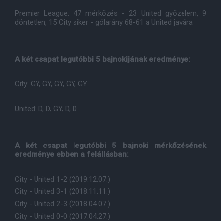
Premier League: 47 mérkőzés - 23 United győzelem, 9
döntetlen, 15 City siker - gólarány 68-61 a United javára
A két csapat legutóbbi 5 bajnokijának eredménye:
City: GY, GY, GY, GY, GY
United: D, D, GY, D, D
A két csapat legutóbbi 5 bajnoki mérkőzésének
eredménye ebben a felállásban:
City - United 1-2 (2019.12.07.)
City - United 3-1 (2018.11.11.)
City - United 2-3 (2018.04.07.)
City - United 0-0 (2017.04.27.)