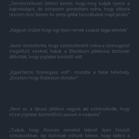
„Természetesen hittem benne, hogy meg tudjuk nyerni a
bajnokságot, de sohasem gondoltam volna, hogy ekkora
részem lesz benne és ennyi góllal hozzátudok majd járulni.”
„Nagyon örülök hogy egy ilyen remek csapat tagja lehetek.”
Javier elutasította, hogy színészkedett volna a tizenegyest
megelõzõ esetnél, habár a Blackburn játékosai biztosan
állították, hogy jogtalan büntetõ volt.
„Egyértelmû tizenegyes volt”- mondta a fiatal tehetség.
„Éreztem hogy Robinson elsodor.”
„Nem az a típusú játékos vagyok aki színészkedik, hogy
ezzel jogtalan büntetõhöz jusson a csapata.”
„Tudjuk, hogy Rooney remekül teljesít ilyen feszült
szituációkban, így biztosak voltunk benne, hogy belövi a