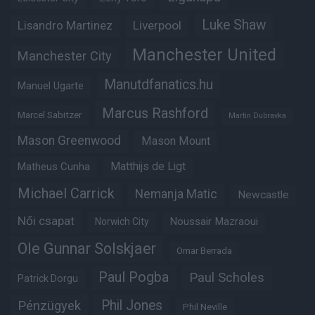
Luke Shaw
Lisandro Martinez
Liverpool
Manchester United
Manchester City
Manutdfanatics.hu
Manuel Ugarte
Marcus Rashford
Marcel Sabitzer
Martin Dubravka
Mason Greenwood
Mason Mount
Matheus Cunha
Matthijs de Ligt
Michael Carrick
Nemanja Matic
Newcastle
Női csapat
Noussair Mazraoui
Norwich City
Ole Gunnar Solskjaer
Omar Berrada
Paul Pogba
Paul Scholes
Patrick Dorgu
Phil Jones
Pénzügyek
Phil Neville