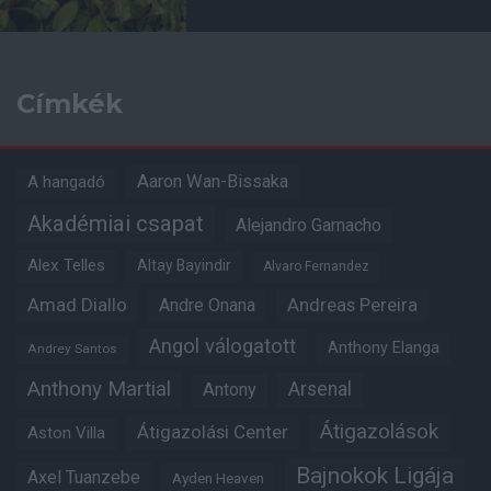
Címkék
Aaron Wan-Bissaka
A hangadó
Akadémiai csapat
Alejandro Garnacho
Alex Telles
Altay Bayindir
Alvaro Fernandez
Amad Diallo
Andre Onana
Andreas Pereira
Angol válogatott
Anthony Elanga
Andrey Santos
Anthony Martial
Arsenal
Antony
Átigazolások
Átigazolási Center
Aston Villa
Bajnokok Ligája
Axel Tuanzebe
Ayden Heaven