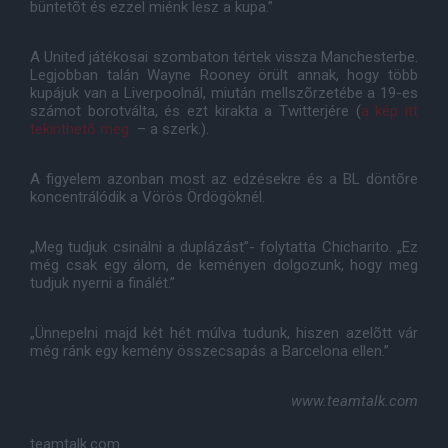
büntetõt és ezzel miénk lesz a kupa.”
A United játékosai szombaton tértek vissza Manchesterbe.
Legjobban talán Wayne Rooney örült annak, hogy több
kupájuk van a Liverpoolnál, miután mellszõrzetébe a 19-es
számot borotválta, és ezt kirakta a Twitterjére (
a kép itt
tekinthetõ meg
– a szerk.).
A figyelem azonban most az edzésekre és a BL döntõre
koncentrálódik a Vörös Ördögöknél.
„Meg tudjuk csinálni a duplázást”- folytatta Chicharito. „Ez
még csak egy álom, de keményen dolgozunk, hogy meg
tudjuk nyerni a finálét.”
„Ünnepelni majd két hét múlva tudunk, hiszen azelõtt vár
még ránk egy kemény összecsapás a Barcelona ellen.”
www.teamtalk.com
teamtalk.com