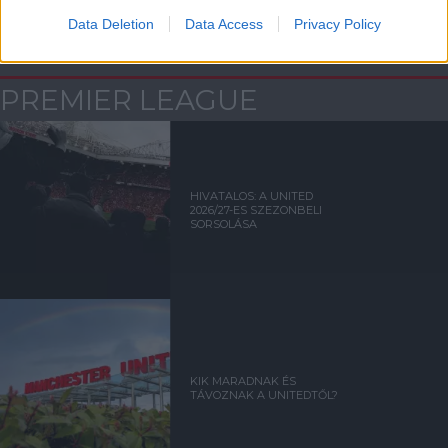
Data Deletion
Data Access
Privacy Policy
Kapcsolódó hírek
PREMIER LEAGUE
HIVATALOS: A UNITED
2026/27-ES SZEZONBELI
SORSOLÁSA
KIK MARADNAK ÉS
TÁVOZNAK A UNITEDTŐL?