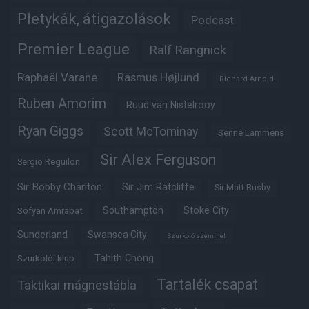
Pletykák, átigazolások
Podcast
Premier League
Ralf Rangnick
Raphaël Varane
Rasmus Højlund
Richard Arnold
Ruben Amorim
Ruud van Nistelrooy
Ryan Giggs
Scott McTominay
Senne Lammens
Sir Alex Ferguson
Sergio Reguilon
Sir Bobby Charlton
Sir Jim Ratcliffe
Sir Matt Busby
Southampton
Stoke City
Sofyan Amrabat
Sunderland
Swansea City
Szurkoló szemmel
Tahith Chong
Szurkolói klub
Tartalék csapat
Taktikai mágnestábla