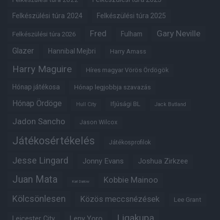
Felkészülési túra 2024
Felkészülési túra 2025
Fred
Gary Neville
Fulham
Felkészülési túra 2026
Glazer
Hannibal Mejbri
Harry Amass
Harry Maguire
Híres magyar Vörös Ördögök
Hónap játékosa
Hónap legjobbja szavazás
Hónap Ördöge
Ifjúsági BL
Hull City
Jack Butland
Jadon Sancho
Jason Wilcox
Játékosértékelés
Játékosprofilok
Jesse Lingard
Jonny Evans
Joshua Zirkzee
Juan Mata
Kobbie Mainoo
Karl Darlow
Kölcsönlesen
Közös meccsnézések
Lee Grant
Ligakupa
Leny Yoro
Leicester City