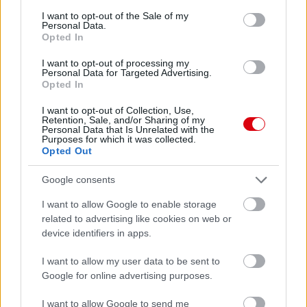
consent section.
I want to opt-out of the Sale of my
Personal Data.
Opted In
I want to opt-out of processing my
Personal Data for Targeted Advertising.
Opted In
I want to opt-out of Collection, Use,
Retention, Sale, and/or Sharing of my
Personal Data that Is Unrelated with the
Purposes for which it was collected.
Opted Out
Meccs Center
Google consents
I want to allow Google to enable storage
related to advertising like cookies on web or
Paris Saint-Germain
vs
device identifiers in apps.
Manchester United
I want to allow my user data to be sent to
Google for online advertising purposes.
Felkészülési szezon 4. mérkőzés
Nya Ullevi, Göteborg
I want to allow Google to send me