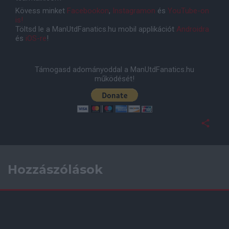
Kövess minket
Facebookon
,
Instagramon
és
YouTube-on
is!
Töltsd le a ManUtdFanatics.hu mobil applikációt
Androidra
és
iOS-re
!
Támogasd adományoddal a ManUtdFanatics.hu
működését!
Hozzászólások