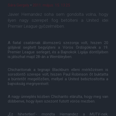
Sára Gergely
•
2011. május. 15. 13:25
Javier Hernandez soha sem gondolta volna, hogy
ilyen nagy szerepet fog betölteni a United idei
Premier League gyõzelmében.
A fiatal csatárnak álomszerû szezonja volt, hiszen 20
góljával segített begyûjteni a Vörös Ördögöknek a 19.
Premier League serleget, és a Bajnokok Ligája döntõjében
is játszhat majd 28-án a Wembleyben.
Chicharitonak a tegnapi Blackburn elleni mérkõzésen is
sorsdöntõ szerepe volt, hiszen Paul Robinson õt buktatta
a büntetõt megelõzõen, mellyel a United bebiztosította a
bajnokság megnyerését.
A nagy ünneplés közben Chicharito elárulta, hogy meg van
döbbenve, hogy ilyen szezont futott vörös mezben.
„Ez hihetetlen”- mondta Hernandez a
MUTV
-nek.