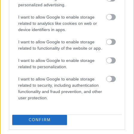
2026-08-08 17:00
personalized advertising.
I want to allow Google to enable storage
related to analytics like cookies on web or
Leeds United
vs
Manchester United
2026-08-12 20:30
device identifiers in apps.
AC Milan
vs
Manchester United
2026-08-15 18:00
I want to allow Google to enable storage
related to functionality of the website or app.
ELŐZŐ MÉRKŐZÉSEK
I want to allow Google to enable storage
related to personalization.
Támogatás
I want to allow Google to enable storage
related to security, including authentication
functionality and fraud prevention, and other
Támogasd adományoddal
user protection.
a ManUtdFanatics.hu működését!
CONFIRM