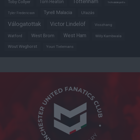
Tottenham
Tom Heaton
Toby Collyer
Trófeabibliográfia
Tyrell Malacia
Utazás
Tyler Fredericson
Válogatottak
Victor Lindelöf
Visszhang
West Ham
West Brom
Watford
Willy Kambwala
Wout Weghorst
Youri Tielemans