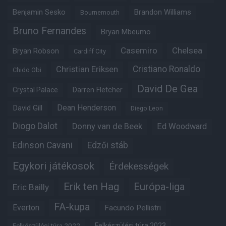
Benjamin Sesko
Brandon Williams
Bournemouth
Bruno Fernandes
Bryan Mbeumo
Casemiro
Chelsea
Bryan Robson
Cardiff City
Christian Eriksen
Cristiano Ronaldo
Chido Obi
David De Gea
Crystal Palace
Darren Fletcher
Dean Henderson
David Gill
Diego Leon
Diogo Dalot
Donny van de Beek
Ed Woodward
Edinson Cavani
Edzői stáb
Egykori játékosok
Érdekességek
Erik ten Hag
Európa-liga
Eric Bailly
FA-kupa
Everton
Facundo Pellistri
Felkészülési túra 2022
Felkészülési túra 2023