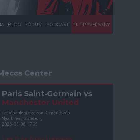
IA
BLOG
FÓRUM
PODCAST
PL TIPPVERSENY
Meccs Center
Paris Saint-Germain
vs
Manchester United
Felkészülési szezon 4. mérkőzés
Nya Ullevi, Göteborg
2026-08-08 17:00
1 nap 11 óra 33 perc 4 másodperc