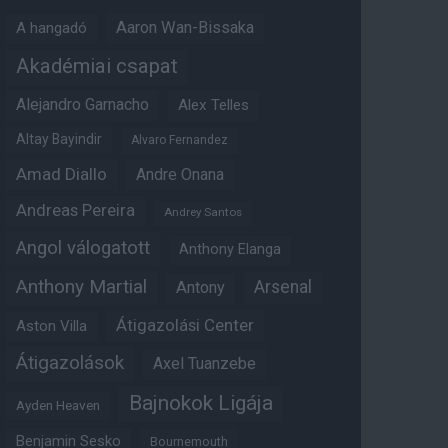
Aaron Wan-Bissaka
A hangadó
Akadémiai csapat
Alejandro Garnacho
Alex Telles
Altay Bayindir
Alvaro Fernandez
Amad Diallo
Andre Onana
Andreas Pereira
Andrey Santos
Angol válogatott
Anthony Elanga
Anthony Martial
Arsenal
Antony
Átigazolási Center
Aston Villa
Átigazolások
Axel Tuanzebe
Bajnokok Ligája
Ayden Heaven
Benjamin Sesko
Bournemouth