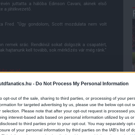
évén juttatta a hálóba Edinson Cavani, akinek első
te a játékvezető.
zta Fred. "Úgy gondolom, Scott mozdulata nem volt
son remek srác. Rendkívül sokat dolgozik a csapatért,
k hajtanunk kell tovább, sok mérkőzés vár még ránk."
ube-on is!
droidra
és
iOS-re
!
dfanatics.hu -
Do Not Process My Personal Information
ManUtdFanatics.hu működését!
to opt-out of the sale, sharing to third parties, or processing of your per
formation for targeted advertising by us, please use the below opt-out s
r selection. Please note that after your opt-out request is processed y
eing interest-based ads based on personal information utilized by us or
disclosed to third parties prior to your opt-out. You may separately opt-
losure of your personal information by third parties on the IAB’s list of