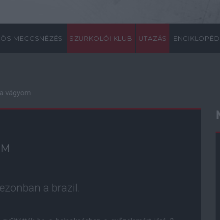
ÖS MECCSNÉZÉS
SZURKOLÓI KLUB
UTAZÁS
ENCIKLOPÉD
ra vágyom
OM
ezonban a brazil.