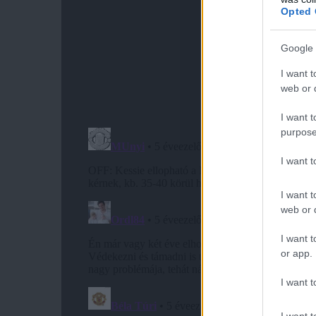
Opted 
Google 
I want t
web or d
I want t
purpose
I want 
I want t
web or d
I want t
or app.
I want t
I want t