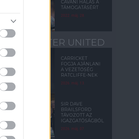
CAVANI HÁLÁS A
TÁMOGATÁSÉRT
2022. máj. 28.
MANCHESTER UNITED
CARRICKET
FOGJA AJÁNLANI
A VEZETŐSÉG
RATCLIFFE-NEK
2026. máj. 13.
SIR DAVE
BRAILSFORD
TÁVOZOTT AZ
IGAZGATÓSÁGBÓL
2026. máj. 07.