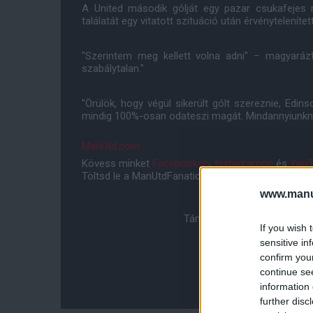
A United második gólját egy pazar csukafejes r
találatát egy vitatott szituáció után érvénytelenítet
"Szerintem meg kellett volna adni" – magyará
szabálytalan."
"Örülök, hogy végül sikerült gólt szereznie, Edin
mindig 100%-osan odateszi magát. Mindannyiunkna
ManUtd.com
Kövess minket
Facebookon
,
Instagramon
és
YouT
Töltsd le a ManUtdFanatics.hu mobil applikációt
An
www.manut
Támogasd adományoddal a 
If you wish 
sensitive in
confirm you
continue se
information 
further disc