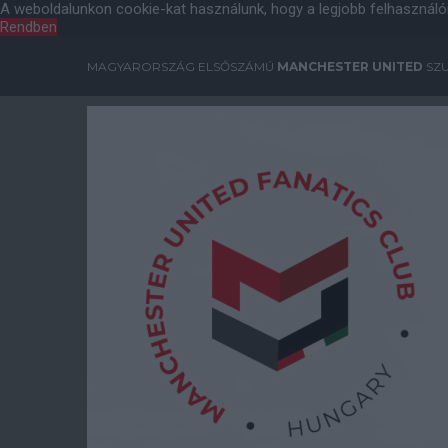
A weboldalunkon cookie-kat használunk, hogy a legjobb felhasználó
Rendben
MAGYARORSZÁG ELSŐSZÁMÚ
MANCHESTER UNITED
SZU