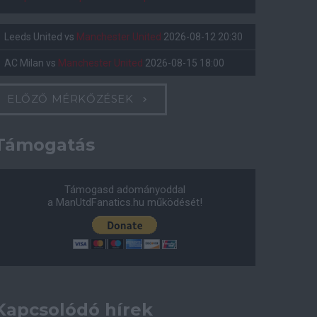
Leeds United
vs
Manchester United
2026-08-12 20:30
AC Milan
vs
Manchester United
2026-08-15 18:00
ELŐZŐ MÉRKŐZÉSEK
Támogatás
Támogasd adományoddal
a ManUtdFanatics.hu működését!
Kapcsolódó hírek