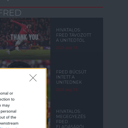
FRED
HIVATALOS:
FRED TÁVOZOTT
A UNITEDTŐL
2023. aug. 13.
FRED BÚCSÚT
INTETT A
UNITEDNEK
2023. aug. 12.
sonal or
ection to
ou may
 personal
HIVATALOS:
MEGEGYEZÉS
out of the
FRED
 downstream
ELADÁSÁRÓL