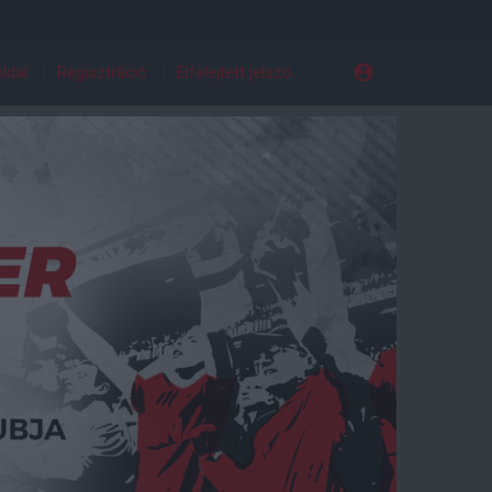
ldal
Regisztráció
Elfelejtett jelszó