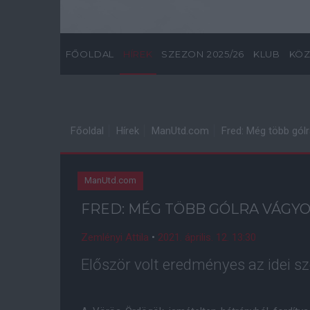
FŐOLDAL
HÍREK
SZEZON 2025/26
KLUB
KÖZ
Főoldal
Hírek
ManUtd.com
Fred: Még több gól
ManUtd.com
FRED: MÉG TÖBB GÓLRA VÁGY
Zemlényi Attila
•
2021. április. 12. 13:30
Először volt eredményes az idei sz