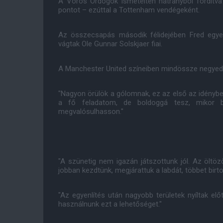
A Vörös Ördögök ismételten hátrányból fordítva
pontot – ezúttal a Tottenham vendégeként.
Az összecsapás második félidejében Fred egyenl
vágtak Ole Gunnar Solskjaer fiai.
A Manchester United színeiben mindössze negyedik
"Nagyon örülök a gólomnak, ez az első az idényb
a fő feladatom, de boldoggá tesz, mikor b
megvalósulhasson."
"A szünetig nem igazán játszottunk jól. Az öltöz
jobban kezdtünk, megjárattuk a labdát, többet birto
"Az egyenlítés után nagyobb területek nyíltak előt
használnunk ezt a lehetőséget."