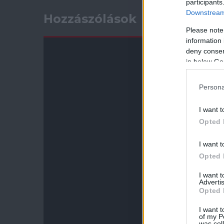
participants
Downstream 
Hozzászólások
Please note
information 
deny consent
in below Go
Persona
I want t
Opted 
I want t
Opted 
I want 
Advertis
Opted 
I want t
of my P
was col