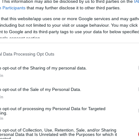
. This information may also be disclosed by us to third parties on the
IA
Participants
that may further disclose it to other third parties.
 that this website/app uses one or more Google services and may gath
including but not limited to your visit or usage behaviour. You may click 
 to Google and its third-party tags to use your data for below specifi
ogle consent section.
l Data Processing Opt Outs
o opt-out of the Sharing of my personal data.
In
o opt-out of the Sale of my Personal Data.
In
to opt-out of processing my Personal Data for Targeted
ing.
In
o opt-out of Collection, Use, Retention, Sale, and/or Sharing
ersonal Data that Is Unrelated with the Purposes for which it
lected.