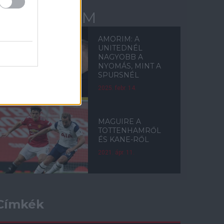
TOTTENHAM
AMORIM: A
UNITEDNÉL
NAGYOBB A
NYOMÁS, MINT A
SPURSNÉL
2025. febr. 14.
MAGUIRE A
TOTTENHAMRŐL
ÉS KANE-RŐL
2021. ápr. 11.
Címkék