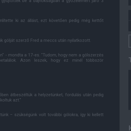
 gyűjtötték be a bajnokságban a győzelemért járó 3
ítette ki az állást, ezt követően pedig még kettőt
 gólját szerző Fred a meccs után nyilatkozott.
en" - mondta a 17-es. "Tudom, hogy nem a gólszerzés
etalálok. Azon leszek, hogy ez minél többször
őben átbeszéltük a helyzetünket, fordulás után pedig
koltuk azt."
tünk – szükségünk volt további gólokra, így ki kellett