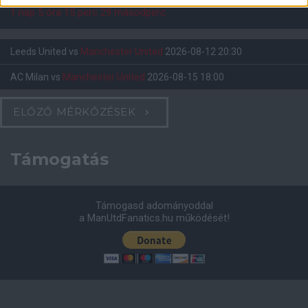
1 nap 5 óra 15 perc 28 másodperc
Leeds United
vs
Manchester United
2026-08-12 20:30
AC Milan
vs
Manchester United
2026-08-15 18:00
ELŐZŐ MÉRKŐZÉSEK
Támogatás
Támogasd adományoddal
a ManUtdFanatics.hu működését!