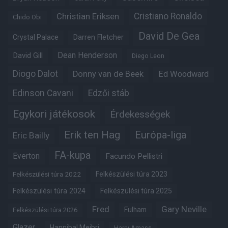
Christian Eriksen
Cristiano Ronaldo
Chido Obi
David De Gea
Crystal Palace
Darren Fletcher
Dean Henderson
David Gill
Diego Leon
Diogo Dalot
Donny van de Beek
Ed Woodward
Edinson Cavani
Edzői stáb
Egykori játékosok
Érdekességek
Erik ten Hag
Európa-liga
Eric Bailly
FA-kupa
Everton
Facundo Pellistri
Felkészülési túra 2022
Felkészülési túra 2023
Felkészülési túra 2024
Felkészülési túra 2025
Fred
Gary Neville
Fulham
Felkészülési túra 2026
Glazer
Hannibal Mejbri