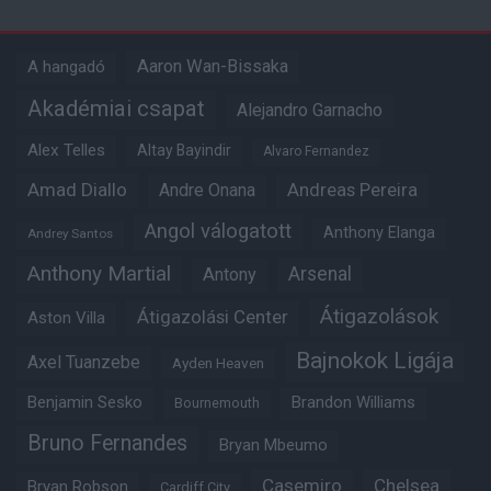
Aaron Wan-Bissaka
A hangadó
Akadémiai csapat
Alejandro Garnacho
Alex Telles
Altay Bayindir
Alvaro Fernandez
Amad Diallo
Andre Onana
Andreas Pereira
Angol válogatott
Anthony Elanga
Andrey Santos
Anthony Martial
Arsenal
Antony
Átigazolások
Átigazolási Center
Aston Villa
Bajnokok Ligája
Axel Tuanzebe
Ayden Heaven
Benjamin Sesko
Brandon Williams
Bournemouth
Bruno Fernandes
Bryan Mbeumo
Casemiro
Chelsea
Bryan Robson
Cardiff City