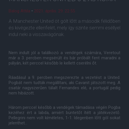
Balog Attila
•
2021. április. 29. 22:55
A Manchester United öt gólt lőtt a második félidőben
és kivégezte ellenfelét, mely így szinte semmi eséllyel
indul neki a visszavágónak.
Nem indult jól a találkozó a vendégek számára, Veretout
már a 3. percben megsérült és bár próbált fent maradni a
pályán, két perccel később le kellett cserélni őt.
Ráadásul a 9. percben megszerezte a vezetést a United.
Pogbát nem tudták megállítani, aki Cavanit játszott meg. A
csatár nagyszerűen tálalt Fernandes elé, a portugál pedig
nem hibázott.
Három perccel később a vendégek támadása végén Pogba
kezéhez ért a labda, amiért büntetőt ítélt a játékvezető.
Pellegrini nem volt kíméletes, 1-1. Idegenben lőtt gól sokat
jelenthet...