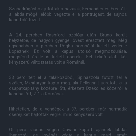
Szabadrúgáshoz jutottak a hazaiak, Fernandes és Fred állt
a labda mögé, előbbi végezte el a pontrúgást, de sajnos
kapu fölé tüzelt.
A 24. percben Rashford szólója után Bruno került
helyzetbe, de nagyon gyenge lövést eresztett meg. Még
ugyanabban a percben Pogba bombáját kellett védenie
Lopeznek. Ez volt a kapus utolsó megmozdulása,
megsérült és le is kellett cserélni. Fél félidő alatt két
kényszerű változtatás volt a Rómánál.
33 perc telt el a találkozóból, Spinazzola futott fel a
szélen, Mkhitaryan kapta meg, aki Pellegrinit ugratott ki, a
csapatkapitány középre lőtt, érkezett Dzeko és közelről a
kapuba lőtt, 2-1 a Rómának.
Hihetetlen, de a vendégek a 37. percben már harmadik
cseréjüket hajtották végre, mind kényszerű volt.
Öt perc ráadás végén Cavani kapott ajándék labdát
Ibaneztől, de lövését védte a kapus, majd ismét