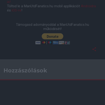
is!
Töltsd le a ManUtdFanatics.hu mobil applikációt
Androidra
és
iOS-re
!
Támogasd adományoddal a ManUtdFanatics.hu
működését!
Hozzászólások