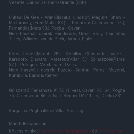
Vezette: Carlos Del Cerro Grande (ESP)
United: De Gea - Wan-Bissaka, Lindelöf, Maguire, Shaw -
McTominay, Fred(Matic 83.) - Rashford(Greenwood 76.),
Fernandes(Mata 90.), Pogba - Cavani
Nem használt cserék: Henderson, Grant, Bailly, Tuanzebe,
Telles, Williams, van de Beek, James, Diallo
Roma: Lopez(Mirante 28.) - Smalling, Christante, Ibanez -
Karsdorp, Diawara, Veretout(Villar 5.), Spinazzola(Peres
37.) - Pellegrini, Mkhitaryan - Dzeko
Nem használt cserék: Fuzato, Santon, Perez, Mayoral,
Kumbulla, Darboe, Ciervo
Gólszerző: Fernandes 9', 72' (11-es), Cavani 48', 64', Pogba
75', Greenwood 86' illetve Pellegrini 15' (11-es), Dzeko 33'
Sárga lap: Pogba illetve Villar, Smalling
ManUtdFanatics.hu
Kövess minket
Facebookon
,
Instagramon
és
YouTube-on