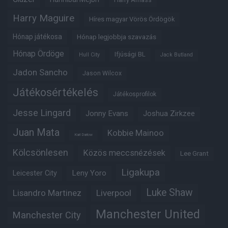
Harry Amass
Harry Maguire
Híres magyar Vörös Ördögök
Hónap játékosa
Hónap legjobbja szavazás
Hónap Ördöge
Ifjúsági BL
Hull City
Jack Butland
Jadon Sancho
Jason Wilcox
Játékosértékelés
Játékosprofilok
Jesse Lingard
Jonny Evans
Joshua Zirkzee
Juan Mata
Kobbie Mainoo
Karl Darlow
Kölcsönlesen
Közös meccsnézések
Lee Grant
Ligakupa
Leny Yoro
Leicester City
Luke Shaw
Lisandro Martinez
Liverpool
Manchester United
Manchester City