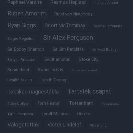
Raphaël Varane
Rasmus Højlund
Richard Arnold
Ruben Amorim
Ruud van Nistelrooy
Ryan Giggs
Scott McTominay
Senne Lammens
Sir Alex Ferguson
Sergio Reguilon
Sir Bobby Charlton
Sir Jim Ratcliffe
Sir Matt Busby
Southampton
Stoke City
Sofyan Amrabat
Sunderland
Swansea City
Szurkoló szemmel
Tahith Chong
Szurkolói klub
Tartalék csapat
Taktikai mágnestábla
Tottenham
Tom Heaton
Toby Collyer
Trófeabibliográfia
Tyrell Malacia
Utazás
Tyler Fredericson
Válogatottak
Victor Lindelöf
Visszhang