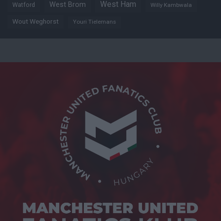
West Ham
West Brom
Watford
Willy Kambwala
Wout Weghorst
Youri Tielemans