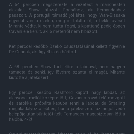
A 64. percben megszerezte a vezetést a manchesteri
alakulat. Shaw játszott Pogbához, aki Fernandeshez
passzolt. A portugál támadó jól látta, hogy Wan-Bissaka
egyedül van a szélen, meg is találta őt, a bekk lövését
Mirante védte, ki nem tudta fogni, a kipattanó pedig éppen
Cavani elé került, aki 6 méterről nem hibázott.
Két perccel később Dzeko csúsztatásánál kellett figyelnie
De Geának, aki figyelt is és hárított.
A 68. percben Shaw tört előre a labdával, nem nagyon
támadta őt senki, így lövésre szánta el magát, Mirante
kiütötte a játékszert.
Egy perccel később Rashford kapott nagy labdát, az
alapvonal mellől középre lőtt, Cavani a rövid felé mozgott
és sarokkal próbálta kapuba tenni a labdát, de Smalling
megakadályozta ebben, bár a játékvezető az angol védő
belépője után büntetőt ítélt. Fernandes magabiztosan lőtt a
hálóba, 4-2!