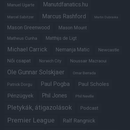
Manutdfanatics.hu
Manuel Ugarte
Marcus Rashford
Marcel Sabitzer
Martin Dubravka
Mason Greenwood
Mason Mount
Matheus Cunha
Matthijs de Ligt
Michael Carrick
Nemanja Matic
Newcastle
Női csapat
Noussair Mazraoui
Norwich City
Ole Gunnar Solskjaer
Omar Berrada
Paul Pogba
Paul Scholes
Patrick Dorgu
Phil Jones
Pénzügyek
Phil Neville
Pletykák, átigazolások
Podcast
Premier League
Ralf Rangnick