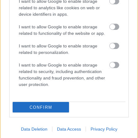
I want to allow Google to enable storage
related to analytics like cookies on web or
device identifiers in apps.
I want to allow Google to enable storage
related to functionality of the website or app.
I want to allow Google to enable storage
related to personalization.
I want to allow Google to enable storage
Meccs Center
related to security, including authentication
functionality and fraud prevention, and other
user protection.
Paris Saint-Germain
vs
Manchester United
CONFIRM
Felkészülési szezon 4. mérkőzés
Nya Ullevi, Göteborg
2026-08-08 17:00
Data Deletion
Data Access
Privacy Policy