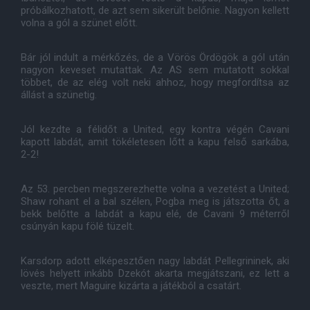
próbálkozhatott, de azt sem sikerült belőnie. Nagyon kellett
volna a gól a szünet előtt.
Bár jól indult a mérkőzés, de a Vörös Ördögök a gól után
nagyon keveset mutattak. Az AS sem mutatott sokkal
többet, de az elég volt neki ahhoz, hogy megfordítsa az
állást a szünetig.
Jól kezdte a félidőt a United, egy kontra végén Cavani
kapott labdát, amit tökéletesen lőtt a kapu felső sarkába,
2-2!
Az 53. percben megszerezhette volna a vezetést a United;
Shaw rohant el a bal szélen, Pogba meg is játszotta őt, a
bekk belőtte a labdát a kapu elé, de Cavani 9 méterről
csúnyán kapu fölé tüzelt.
Karsdorp adott elképesztően nagy labdát Pellegrininek, aki
lövés helyett inkább Dzekót akarta megjátszani, ez lett a
veszte, mert Maguire kizárta a játékból a csatárt.