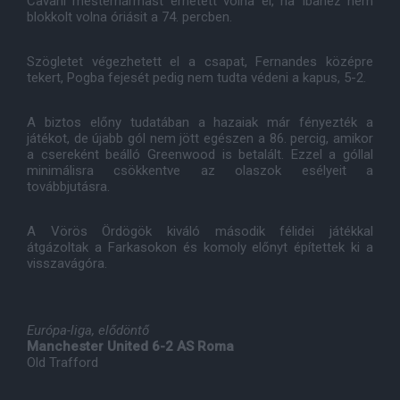
Cavani mesterhármast érhetett volna el, ha Ibanez nem
blokkolt volna óriásit a 74. percben.
Szögletet végezhetett el a csapat, Fernandes középre
tekert, Pogba fejesét pedig nem tudta védeni a kapus, 5-2.
A biztos előny tudatában a hazaiak már fényezték a
játékot, de újabb gól nem jött egészen a 86. percig, amikor
a csereként beálló Greenwood is betalált. Ezzel a góllal
minimálisra csökkentve az olaszok esélyeit a
továbbjutásra.
A Vörös Ördögök kiváló második félidei játékkal
átgázoltak a Farkasokon és komoly előnyt építettek ki a
visszavágóra.
Európa-liga, elődöntő
Manchester United 6-2 AS Roma
Old Trafford