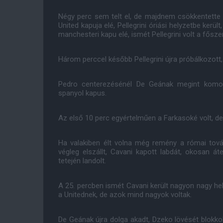
Négy perc sem telt el, de majdnem csökkentette 
United kapuja elé, Pellegrini óriási helyzetbe kerü
manchesteri kapu elé, ismét Pellegrini volt a főszer
Három perccel később Pellegrini újra próbálkozott, 
Pedro centerezésénél De Geának megint komoly
spanyol kapus.
Az első 10 perc egyértelműen a Farkasoké volt, de 
Ha valakiben élt volna még remény a római tov
végleg elszállt, Cavani kapott labdát, okosan á
tetején landolt.
A 25. percben ismét Cavani került nagyon nagy hely
a Unitednek, de azok mind nagyok voltak.
De Geának újra dolga akadt, Dzeko lövését blokkolta