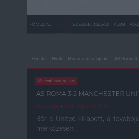
FŐOLDAL
HÍREK
SZEZON 2025/26
KLUB
KÖZ
Főoldal
Hírek
Meccsösszefoglaló
AS Roma 3-
Meccsösszefoglaló
AS ROMA 3-2 MANCHESTER UN
Balog Attila
•
2021. május. 06. 22:53
Bár a United kikapott, a tovább
mérkőzésen.