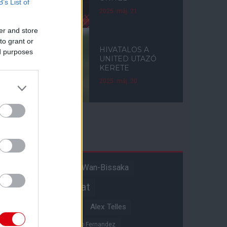
B’s List of
2025. máj. 21.
er and store
to grant or
HIVATALOS A
ed purposes
UNITED UTAZÓ
KERETE
2025. máj. 20.
Címkék
Aaron Wan-Bissaka
A hangadó
Akadémiai csapat
Alejandro Garnacho
Alex Telles
Altay Bayindir
Alvaro Fernandez