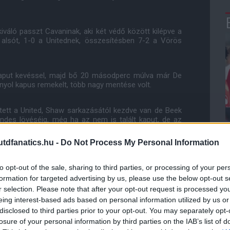
iváló passzt Cavaninak, aki két védő között kilépve a
b alsót, 1-0 a Unitednek, összesítésben 7-2 a Vörös
kaput kevéssel, majd bő 20 másodperc múlva már De
anyol kapus remekelt, több nagy mentése volt.
tett a United, Shaw sarkazásától kezdve van de Beek
ndes lövéséig, még ha az nem is talált kaput, de az
dfanatics.hu -
Do Not Process My Personal Information
ttek volna szerezni, azonban ez nem sikerült. Minden
yre többet hibáztak, a United pedig a félidő második
to opt-out of the sale, sharing to third parties, or processing of your per
érdemelte a vezető gólt.
formation for targeted advertising by us, please use the below opt-out s
r selection. Please note that after your opt-out request is processed y
bár komoly helyzetet nem dolgoztak ki. Az igazsághoz
eing interest-based ads based on personal information utilized by us or
nek nagy köszönet, amiért nem ítélt büntetőt Maguire
disclosed to third parties prior to your opt-out. You may separately opt-
losure of your personal information by third parties on the IAB’s list of