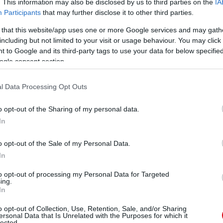
. This information may also be disclosed by us to third parties on the
IA
érkező labdát lőtt meg Pedro a hosszún, a lövés nem
Participants
that may further disclose it to other third parties.
eko 5 méterről kapuba fejelt.
 that this website/app uses one or more Google services and may gath
including but not limited to your visit or usage behaviour. You may click 
 16 méterről lőtt, De Gea nem tudott hárítani, így a 60.
 to Google and its third-party tags to use your data for below specifi
 perccel később De Gea kétszer is nagyot mentett. Ha
ogle consent section.
rcre, hogy két gólra feljött volna a Roma.
l Data Processing Opt Outs
 hazai gólszerzést, bár itt egy kis szerencse is
ak, ami alatt akár 5 gólt is lőhettek volna.
o opt-out of the Sharing of my personal data.
In
reenwood került helyzetbe, de sajnos nem tudott
o opt-out of the Sale of my Personal Data.
In
ás íveléssel találta meg a remekül mozgó Cavanit, aki
to opt-out of processing my Personal Data for Targeted
ing.
In
olgokat, ám a 83. percben Zalewski elé szállt a labda,
került a hálóba.
o opt-out of Collection, Use, Retention, Sale, and/or Sharing
ersonal Data that Is Unrelated with the Purposes for which it
lected.