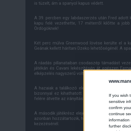
is tüzelt, ám a spanyol kapus védett.
A 39. percben egy labdaszerzés után Fred adott k
kapu felé vezethette, 17 méterről kilőtte a job
Ördögöknek!
Két perc múlva Greenwood lövése kerülte el a 
Geának kellett hárítani Dzeko lehetőségénél. A sp
A ráadás pillanataiban csodaszép támadást veze
játékán és Cavani lekészítésén át egészen Ferna
elképzelés nagyszerű volt.
www.manut
A hazaiak a találkozó elején gyorsan gólt szere
bizonnyal ez kihathatott a koncentrációra is, eg
If you wish 
felére átvette az irányítást és összességében meg
sensitive in
confirm you
A második játékrész eleje is a Farkasoké volt, 
continue se
azonban hozzátartozik, hogy a német játékvezető
information 
kezezésénél.
further disc