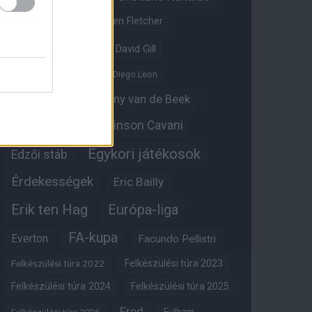
Crystal Palace
Darren Fletcher
David De Gea
David Gill
Dean Henderson
Diego Leon
Diogo Dalot
Donny van de Beek
Edinson Cavani
Ed Woodward
Egykori játékosok
Edzői stáb
Érdekességek
Eric Bailly
Erik ten Hag
Európa-liga
FA-kupa
Everton
Facundo Pellistri
Felkészülési túra 2022
Felkészülési túra 2023
Felkészülési túra 2024
Felkészülési túra 2025
Fred