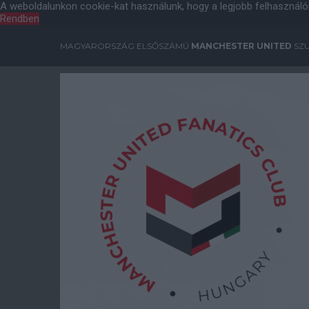
A weboldalunkon cookie-kat használunk, hogy a legjobb felhasználó
Rendben
MAGYARORSZÁG ELSŐSZÁMÚ
MANCHESTER UNITED
SZU