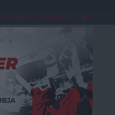
ldal
Regisztráció
Elfelejtett jelszó