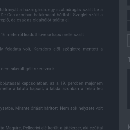
hátrányát a hazai gárda, egy szabadrúgás szállt be a
lt, De Gea azonban hatalmasat hárított. Szöglet szállt a
eplő, de csak az oldalhálót találta el.
16 méterről leadott lövése kapu mellé szállt.
 feladata volt, Karsdorp elől szögletre mentett a
nem sikerült gólt szerezniük.
ábbjutással kapcsolatban, az a 19. percben majdnem
temelte a kifutó kapust, a labda azonban a felső léc
zetbe, Mirante óriásit hárított. Nem sok helyzete volt
 Maguire, Pellegrini elé került a játékszer, aki ezúttal