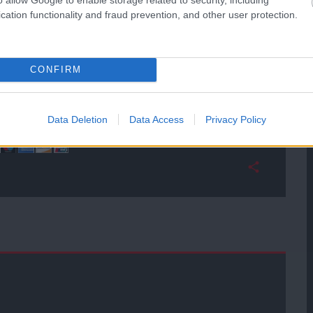
 Fred, Cavani, Williams
cation functionality and fraud prevention, and other user protection.
ube-on is!
droidra
és
iOS-re
!
CONFIRM
ManUtdFanatics.hu működését!
Data Deletion
Data Access
Privacy Policy