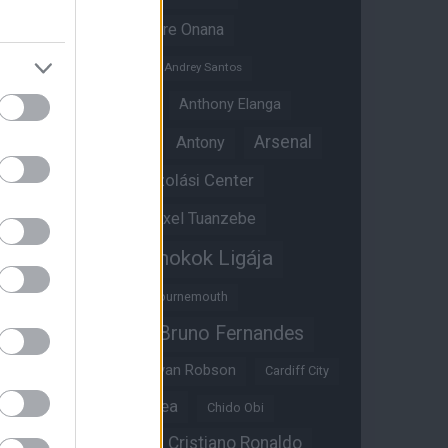
Amad Diallo
Andre Onana
Andreas Pereira
Andrey Santos
Angol válogatott
Anthony Elanga
Anthony Martial
Arsenal
Antony
Átigazolási Center
Aston Villa
Átigazolások
Axel Tuanzebe
Bajnokok Ligája
Ayden Heaven
Benjamin Sesko
Bournemouth
Bruno Fernandes
Brandon Williams
Bryan Mbeumo
Bryan Robson
Cardiff City
Casemiro
Chelsea
Chido Obi
Christian Eriksen
Cristiano Ronaldo