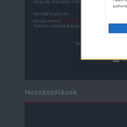
Sárga lap: Karsdorp, Cristante illetve Wan-Bissaka,
authenti
ManUtdFanatics.hu
Kövess minket
Facebookon
,
Instagramon
és
YouT
Töltsd le a ManUtdFanatics.hu mobil applikációt
An
Támogasd adományoddal a 
Hozzászólások