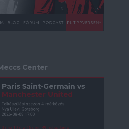
IA
BLOG
FÓRUM
PODCAST
PL TIPPVERSENY
Meccs Center
Paris Saint-Germain
vs
Manchester United
Felkészülési szezon 4. mérkőzés
Nya Ullevi, Göteborg
2026-08-08 17:00
0 nap 10 óra 15 perc 48 másodperc