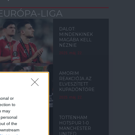
EURÓPA-LIGA
DALOT:
MINDENKINEK
MAGÁBA KELL
NÉZNIE
2025. máj. 22.
AMORIM
REAKCIÓJA AZ
ELVESZÍTETT
KUPADÖNTŐRE
2025. máj. 22.
sonal or
ection to
ou may
 personal
TOTTENHAM
HOTSPUR 1-0
out of the
MANCHESTER
 downstream
UNITED