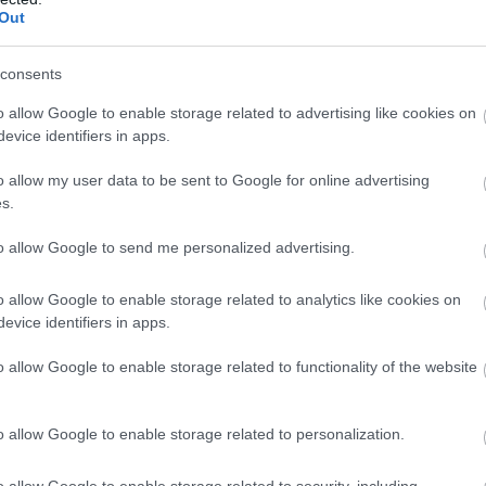
törődtek volna a kiesésbe, a United pedig abba, hogy
Out
.
consents
o allow Google to enable storage related to advertising like cookies on
evice identifiers in apps.
o allow my user data to be sent to Google for online advertising
s.
to allow Google to send me personalized advertising.
, Ibanez, Peres(Santon 69.) - Cristante, Mancini -
(Mayoral 77.)
Kumbulla
o allow Google to enable storage related to analytics like cookies on
evice identifiers in apps.
lly, Maguire, Shaw(Telles 46.) - van de Beek, Fred -
 - Cavani(Rashford 73.)
o allow Google to enable storage related to functionality of the website
Lindelöf, McTominay, Elanga, Diallo
o allow Google to enable storage related to personalization.
etve Cavani 39', 68'
o allow Google to enable storage related to security, including