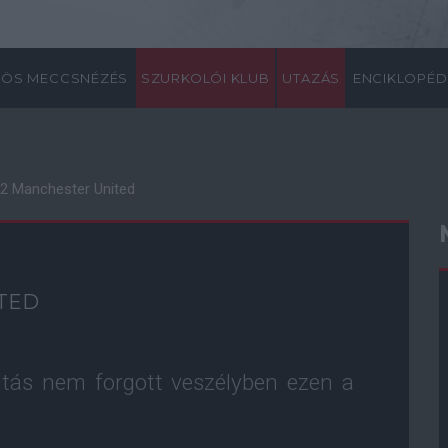
ÖS MECCSNÉZÉS
SZURKOLÓI KLUB
UTAZÁS
ENCIKLOPÉD
2 Manchester United
ITED
jutás nem forgott veszélyben ezen a