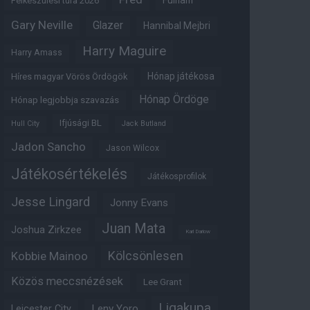
Fulham
Felkészülési túra 2026
Gary Neville
Glazer
Hannibal Mejbri
Harry Maguire
Harry Amass
Hónap játékosa
Híres magyar Vörös Ördögök
Hónap Ördöge
Hónap legjobbja szavazás
Ifjúsági BL
Hull City
Jack Butland
Jadon Sancho
Jason Wilcox
Játékosértékelés
Játékosprofilok
Jesse Lingard
Jonny Evans
Juan Mata
Joshua Zirkzee
Karl Darlow
Kölcsönlesen
Kobbie Mainoo
Közös meccsnézések
Lee Grant
Ligakupa
Leny Yoro
Leicester City