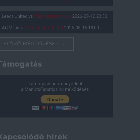
Leeds United
vs
Manchester United
2026-08-12 20:30
AC Milan
vs
Manchester United
2026-08-15 18:00
ELŐZŐ MÉRKŐZÉSEK
Támogatás
Támogasd adományoddal
a ManUtdFanatics.hu működését!
Kapcsolódó hírek