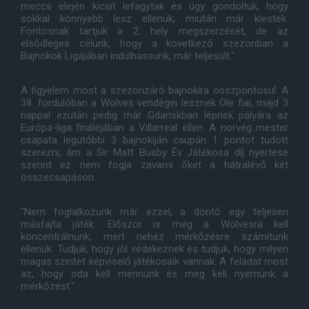
meccs elején kicsit lefagytak és úgy gondoltuk, hogy
sokkal könnyebb lesz ellenük, miután már kiestek.
Fontosnak tartjuk a 2. hely megszerzését, de az
elsődleges célunk, hogy a következő szezonban a
Bajnokok Ligájában indulhassunk, már teljesült."
A figyelem most a szezonzáró bajnokira összpontosul. A
38. fordulóban a Wolves vendégei lesznek Ole fiai, majd 3
nappal ezután pedig már Gdanskban lépnek pályára az
Európa-liga fináléjában a Villarreal ellen. A norvég mester
csapata legutóbbi 3 bajnokiján csupán 1 pontot tudott
szerezni, ám a Sir Matt Busby Év Játékosa díj nyertese
szerint ez nem fogja zavarni őket a hátralévő két
összecsapáson.
"Nem foglalkozunk már ezzel, a döntő egy teljesen
másfajta játék. Először is még a Wolvesra kell
koncentrálnunk, mert nehéz mérkőzésre számítunk
ellenük. Tudjuk, hogy jól védekeznek és tudjuk, hogy milyen
magas szintet képviselő játékosaik vannak. A feladat most
az, hogy oda kell mennünk és meg kell nyernünk a
mérkőzést."