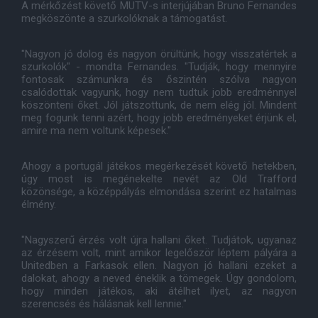
A mérkőzést követő MUTV-s interjújában Bruno Fernandes
megköszönte a szurkolóknak a támogatást.
"Nagyon jó dolog és nagyon örültünk, hogy visszatértek a
szurkolók" - mondta Fernandes. "Tudják, hogy mennyire
fontosak számunkra és őszintén szólva nagyon
csalódottak vagyunk, hogy nem tudtuk jobb eredménnyel
köszönteni őket. Jól játszottunk, de nem elég jól. Mindent
meg fogunk tenni azért, hogy jobb eredményeket érjünk el,
amire ma nem voltunk képesek."
Ahogy a portugál játékos megérkezését követő hetekben,
úgy most is megénekelte nevét az Old Trafford
közönsége, a középpályás elmondása szerint ez hatalmas
élmény.
"Nagyszerű érzés volt újra hallani őket. Tudjátok, ugyanaz
az érzésem volt, mint amikor legelőször léptem pályára a
Unitedben a Farkasok ellen. Nagyon jó hallani ezeket a
dalokat, ahogy a neved éneklik a tömegek. Úgy gondolom,
hogy minden játékos, aki átélhet ilyet, az nagyon
szerencsés és hálásnak kell lennie."