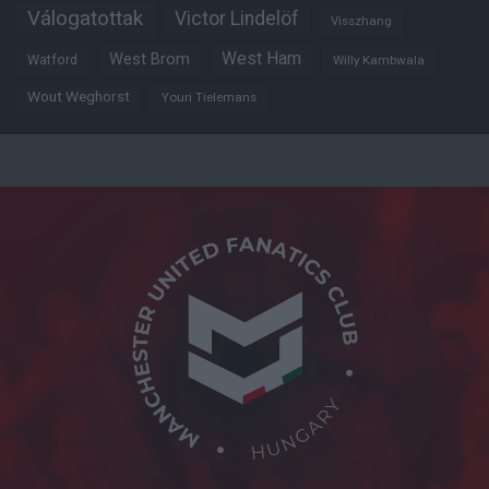
Válogatottak
Victor Lindelöf
Visszhang
West Ham
West Brom
Watford
Willy Kambwala
Wout Weghorst
Youri Tielemans