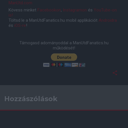
ManUtd.com
Kövess minket
Facebookon
,
Instagramon
és
YouTube-on
is!
Töltsd le a ManUtdFanatics.hu mobil applikációt
Androidra
és
iOS-re
!
Támogasd adományoddal a ManUtdFanatics.hu
működését!
Hozzászólások