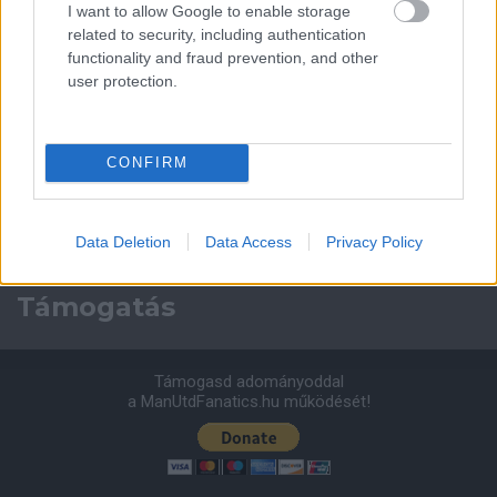
I want to allow Google to enable storage
2026-08-08 17:00
related to security, including authentication
functionality and fraud prevention, and other
1 nap 21 óra 10 perc 33 másodperc
user protection.
Leeds United
vs
Manchester United
2026-08-12 20:30
CONFIRM
AC Milan
vs
Manchester United
2026-08-15 18:00
ELŐZŐ MÉRKŐZÉSEK
Data Deletion
Data Access
Privacy Policy
Támogatás
Támogasd adományoddal
a ManUtdFanatics.hu működését!