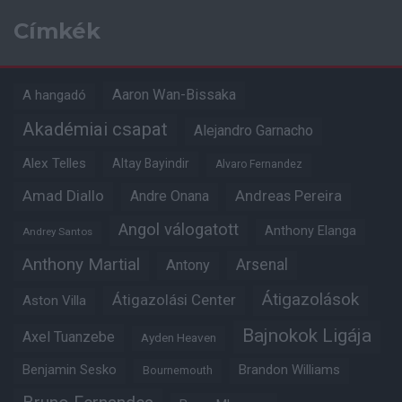
Címkék
Aaron Wan-Bissaka
A hangadó
Akadémiai csapat
Alejandro Garnacho
Alex Telles
Altay Bayindir
Alvaro Fernandez
Amad Diallo
Andre Onana
Andreas Pereira
Angol válogatott
Anthony Elanga
Andrey Santos
Anthony Martial
Arsenal
Antony
Átigazolások
Átigazolási Center
Aston Villa
Bajnokok Ligája
Axel Tuanzebe
Ayden Heaven
Benjamin Sesko
Brandon Williams
Bournemouth