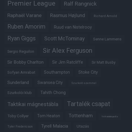
Premier League
Ralf Rangnick
Raphaël Varane
Rasmus Højlund
Richard Arnold
Ruben Amorim
Ruud van Nistelrooy
Ryan Giggs
Scott McTominay
Senne Lammens
Sir Alex Ferguson
Sergio Reguilon
Sir Bobby Charlton
Sir Jim Ratcliffe
Sir Matt Busby
Southampton
Stoke City
Sofyan Amrabat
Sunderland
Swansea City
Szurkoló szemmel
Tahith Chong
Szurkolói klub
Tartalék csapat
Taktikai mágnestábla
Tottenham
Tom Heaton
Toby Collyer
Trófeabibliográfia
Tyrell Malacia
Utazás
Tyler Fredericson