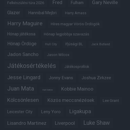
Fred
Gary Neville
Fulham
Felkészülési túra 2026
Glazer
Hannibal Mejbri
Harry Amass
Harry Maguire
Híres magyar Vörös Ördögök
Hónap játékosa
Hónap legjobbja szavazás
Hónap Ördöge
Ifjúsági BL
Hull City
Jack Butland
Jadon Sancho
Jason Wilcox
Játékosértékelés
Játékosprofilok
Jesse Lingard
Jonny Evans
Joshua Zirkzee
Juan Mata
Kobbie Mainoo
Karl Darlow
Kölcsönlesen
Közös meccsnézések
Lee Grant
Ligakupa
Leny Yoro
Leicester City
Luke Shaw
Lisandro Martinez
Liverpool