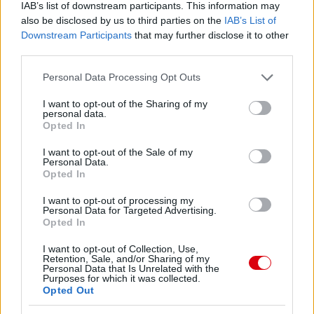
IAB’s list of downstream participants. This information may
also be disclosed by us to third parties on the
IAB’s List of
Downstream Participants
that may further disclose it to other
third parties.
Please note that this website/app uses one or more Google
Personal Data Processing Opt Outs
services and may gather and store information including but
not limited to your visit or usage behaviour. You may click to
I want to opt-out of the Sharing of my
personal data.
grant or deny consent to Google and its third-party tags to
Opted In
use your data for below specified purposes in below Google
consent section.
I want to opt-out of the Sale of my
Personal Data.
Opted In
I want to opt-out of processing my
Personal Data for Targeted Advertising.
Opted In
I want to opt-out of Collection, Use,
Retention, Sale, and/or Sharing of my
Personal Data that Is Unrelated with the
Purposes for which it was collected.
Opted Out