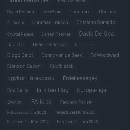
Bruno Fernandes
Bryan Mbeumo
Casemiro
Chelsea
Bryan Robson
Cardiff City
Christian Eriksen
Cristiano Ronaldo
Chido Obi
David De Gea
Crystal Palace
Darren Fletcher
Dean Henderson
David Gill
Diego Leon
Diogo Dalot
Donny van de Beek
Ed Woodward
Edinson Cavani
Edzői stáb
Egykori játékosok
Érdekességek
Erik ten Hag
Európa-liga
Eric Bailly
FA-kupa
Everton
Facundo Pellistri
Felkészülési túra 2022
Felkészülési túra 2023
Felkészülési túra 2024
Felkészülési túra 2025