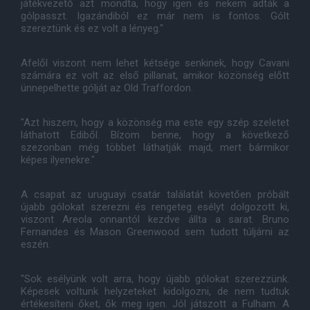
játékvezető azt mondta, hogy igen és nekem adták a
gólpasszt. Igazándiból ez már nem is fontos. Gólt
szereztünk és ez volt a lényeg."
Afelől viszont nem lehet kétsége senkinek, hogy Cavani
számára ez volt az első pillanat, amikor közönség előtt
ünnepelhette gólját az Old Traffordon.
"Azt hiszem, hogy a közönség ma este egy szép szeletet
láthatott Ediből. Bízom benne, hogy a következő
szezonban még többet láthatják majd, mert bármikor
képes ilyenekre."
A csapat az uruguayi csatár találatát követően próbált
újabb gólokat szerezni és rengeteg esélyt dolgozott ki,
viszont Areola onnantól kezdve állta a sarat. Bruno
Fernandes és Mason Greenwood sem tudott túljárni az
eszén.
"Sok esélyünk volt arra, hogy újabb gólokat szerezzünk.
Képesek voltunk helyzeteket kidolgozni, de nem tudtuk
értékesíteni őket, ők meg igen. Jól játszott a Fulham. A