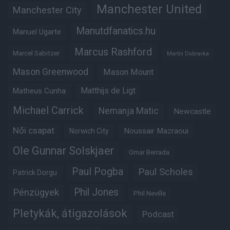
Manchester United
Manchester City
Manutdfanatics.hu
Manuel Ugarte
Marcus Rashford
Marcel Sabitzer
Martin Dubravka
Mason Greenwood
Mason Mount
Matheus Cunha
Matthijs de Ligt
Michael Carrick
Nemanja Matic
Newcastle
Női csapat
Noussair Mazraoui
Norwich City
Ole Gunnar Solskjaer
Omar Berrada
Paul Pogba
Paul Scholes
Patrick Dorgu
Phil Jones
Pénzügyek
Phil Neville
Pletykák, átigazolások
Podcast