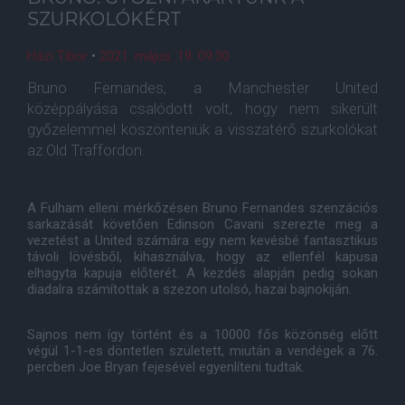
SZURKOLÓKÉRT
Házi Tibor
•
2021. május. 19. 09:30
Bruno Fernandes, a Manchester United
középpályása csalódott volt, hogy nem sikerült
győzelemmel köszönteniük a visszatérő szurkolókat
az Old Traffordon.
A Fulham elleni mérkőzésen Bruno Fernandes szenzációs
sarkazását követően Edinson Cavani szerezte meg a
vezetést a United számára egy nem kevésbé fantasztikus
távoli lövésből, kihasználva, hogy az ellenfél kapusa
elhagyta kapuja előterét. A kezdés alapján pedig sokan
diadalra számítottak a szezon utolsó, hazai bajnokiján.
Sajnos nem így történt és a 10000 fős közönség előtt
végül 1-1-es döntetlen született, miután a vendégek a 76.
percben Joe Bryan fejesével egyenlíteni tudtak.