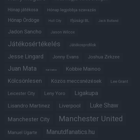
Hónap játékosa
Hónap legjobbja szavazás
Hónap Ördöge
Ifjúsági BL
Hull City
Jack Butland
Jadon Sancho
Jason Wilcox
Játékosértékelés
Játékosprofilok
Jesse Lingard
Jonny Evans
Joshua Zirkzee
Juan Mata
Kobbie Mainoo
Karl Darlow
Kölcsönlesen
Közös meccsnézések
Lee Grant
Ligakupa
Leny Yoro
Leicester City
Luke Shaw
Lisandro Martinez
Liverpool
Manchester United
Manchester City
Manutdfanatics.hu
Manuel Ugarte