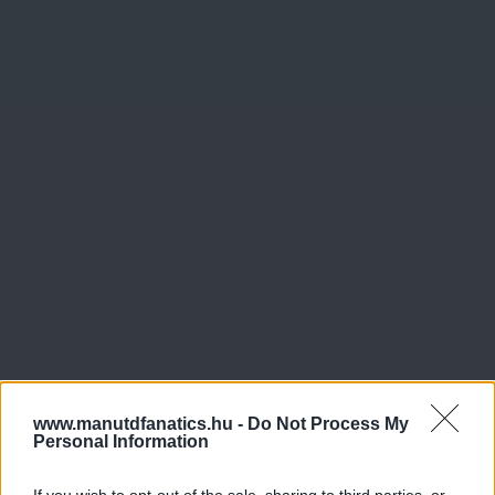
www.manutdfanatics.hu -
Do Not Process My
Personal Information
If you wish to opt-out of the sale, sharing to third parties, or