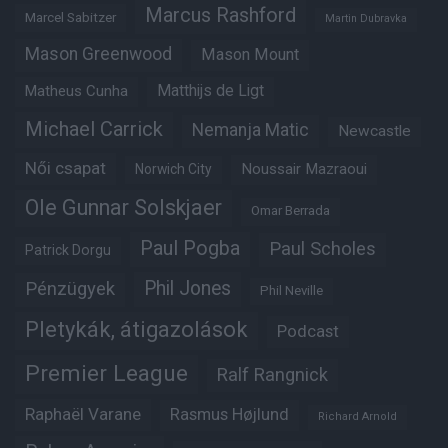
Marcus Rashford
Marcel Sabitzer
Martin Dubravka
Mason Greenwood
Mason Mount
Matheus Cunha
Matthijs de Ligt
Michael Carrick
Nemanja Matic
Newcastle
Női csapat
Noussair Mazraoui
Norwich City
Ole Gunnar Solskjaer
Omar Berrada
Paul Pogba
Paul Scholes
Patrick Dorgu
Phil Jones
Pénzügyek
Phil Neville
Pletykák, átigazolások
Podcast
Premier League
Ralf Rangnick
Raphaël Varane
Rasmus Højlund
Richard Arnold