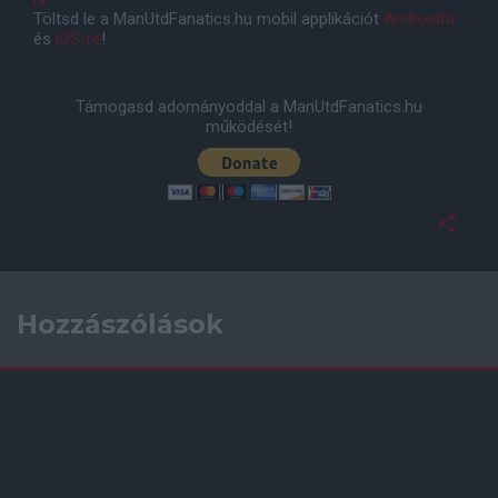
Töltsd le a ManUtdFanatics.hu mobil applikációt
Androidra
és
iOS-re
!
Támogasd adományoddal a ManUtdFanatics.hu
működését!
Hozzászólások