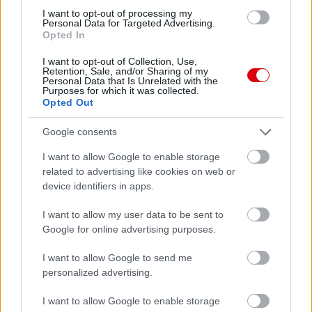
1 nap 1 óra 4 perc 30 másodperc
I want to opt-out of processing my
Personal Data for Targeted Advertising.
Opted In
Leeds United
vs
Manchester United
2026-08-12 20:30
I want to opt-out of Collection, Use,
Retention, Sale, and/or Sharing of my
AC Milan
vs
Manchester United
2026-08-15 18:00
Personal Data that Is Unrelated with the
Purposes for which it was collected.
Opted Out
ELŐZŐ MÉRKŐZÉSEK
Google consents
Támogatás
I want to allow Google to enable storage
related to advertising like cookies on web or
device identifiers in apps.
Támogasd adományoddal
a ManUtdFanatics.hu működését!
I want to allow my user data to be sent to
Google for online advertising purposes.
I want to allow Google to send me
personalized advertising.
I want to allow Google to enable storage