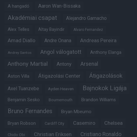
Aaron Wan-Bissaka
A hangadó
Akadémiai csapat
Alejandro Garnacho
Alex Telles
Altay Bayindir
Alvaro Fernandez
Amad Diallo
Andre Onana
Andreas Pereira
Angol válogatott
Anthony Elanga
Andrey Santos
Anthony Martial
Arsenal
Antony
Átigazolások
Átigazolási Center
Aston Villa
Bajnokok Ligája
Axel Tuanzebe
Ayden Heaven
Benjamin Sesko
Brandon Williams
Bournemouth
Bruno Fernandes
Bryan Mbeumo
Casemiro
Chelsea
Bryan Robson
Cardiff City
Christian Eriksen
Cristiano Ronaldo
Chido Obi