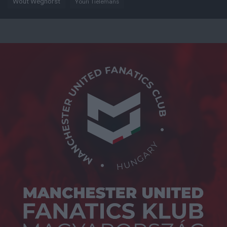
Wout Weghorst
Youri Tielemans