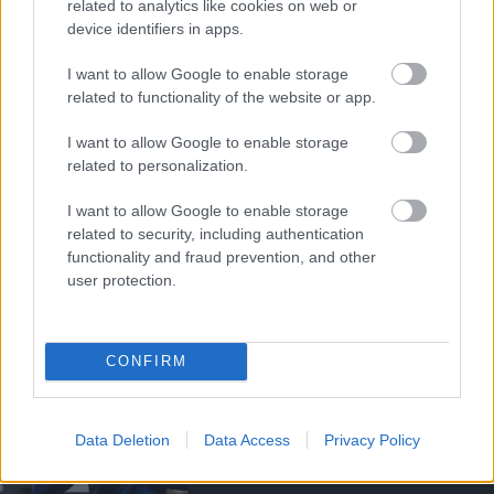
related to analytics like cookies on web or
Kapcsolódó hírek
device identifiers in apps.
I want to allow Google to enable storage
PLETYKÁK, ÁTIGAZOLÁSOK
related to functionality of the website or app.
I want to allow Google to enable storage
related to personalization.
ELŐREHALADOTT
TÁRGYALÁSOKAT FOLYTAT A
I want to allow Google to enable storage
UNITED TIELEMANSRÓL
related to security, including authentication
functionality and fraud prevention, and other
user protection.
CONFIRM
ANDREY SANTOSRÓL
MEGEGYEZETT A UNITED A
CHELSEA-VEL - SAJTÓHÍR
Data Deletion
Data Access
Privacy Policy