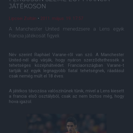
JÁTÉKOSON
Lipcsei Zoltán
•
2011. május. 19. 17:57
A Manchester United menedzsere a Lens egyik
francia játékosát figyeli.
Név szerint Raphäel Varane-rõl van szó. A Manchester
United-nél alig várják, hogy nyáron szerzõdtethessék a
tehetséges középhátvédet. Franciaországban Varane-t
tartják az egyik legnagyobb fiatal tehetségnek, ráadásul
csak nemég múlt el 18 éves.
A játékos távozása valószínûnek tûnik, mivel a Lens kiesett
a francia elsõ osztályból, csak az nem biztos még, hogy
hova igazol.