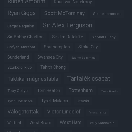
Ruben Amorim
Ruud van Nistelrooy
Ryan Giggs
Scott McTominay
Senne Lammens
Sir Alex Ferguson
Sergio Reguilon
Sir Bobby Charlton
Sir Jim Ratcliffe
Sir Matt Busby
Southampton
Stoke City
Sofyan Amrabat
Sunderland
Swansea City
Szurkoló szemmel
Tahith Chong
Szurkolói klub
Tartalék csapat
Taktikai mágnestábla
Tottenham
Tom Heaton
Toby Collyer
Trófeabibliográfia
Tyrell Malacia
Utazás
Tyler Fredericson
Válogatottak
Victor Lindelöf
Visszhang
West Ham
West Brom
Watford
Willy Kambwala