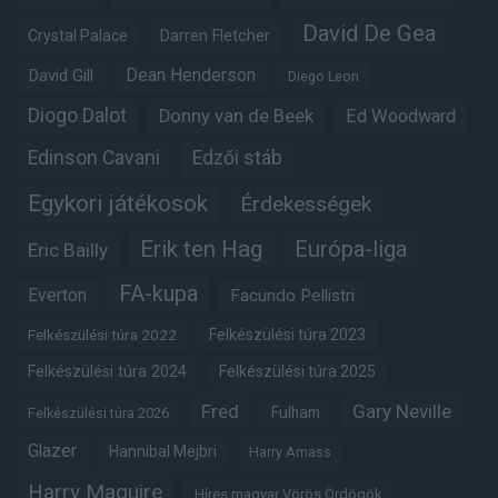
David De Gea
Crystal Palace
Darren Fletcher
Dean Henderson
David Gill
Diego Leon
Diogo Dalot
Donny van de Beek
Ed Woodward
Edinson Cavani
Edzői stáb
Egykori játékosok
Érdekességek
Erik ten Hag
Európa-liga
Eric Bailly
FA-kupa
Everton
Facundo Pellistri
Felkészülési túra 2022
Felkészülési túra 2023
Felkészülési túra 2024
Felkészülési túra 2025
Fred
Gary Neville
Fulham
Felkészülési túra 2026
Glazer
Hannibal Mejbri
Harry Amass
Harry Maguire
Híres magyar Vörös Ördögök