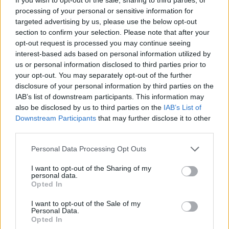
processing of your personal or sensitive information for
targeted advertising by us, please use the below opt-out
section to confirm your selection. Please note that after your
opt-out request is processed you may continue seeing
interest-based ads based on personal information utilized by
us or personal information disclosed to third parties prior to
your opt-out. You may separately opt-out of the further
disclosure of your personal information by third parties on the
IAB’s list of downstream participants. This information may
also be disclosed by us to third parties on the
IAB’s List of
Meccs Center
Downstream Participants
that may further disclose it to other
third parties.
Please note that this website/app uses one or more Google
Personal Data Processing Opt Outs
Paris Saint-Germain
vs
services and may gather and store information including but
not limited to your visit or usage behaviour. You may click to
I want to opt-out of the Sharing of my
Manchester United
personal data.
grant or deny consent to Google and its third-party tags to
Opted In
use your data for below specified purposes in below Google
Felkészülési szezon 4. mérkőzés
consent section.
Nya Ullevi, Göteborg
I want to opt-out of the Sale of my
2026-08-08 17:00
Personal Data.
Opted In