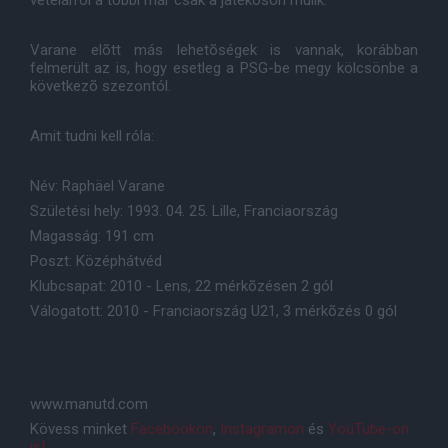
vételárról a többi már csak a játékoson múlik.
Varane elõtt más lehetõségek is vannak, korábban
felmerült az is, hogy esetleg a PSG-be megy kölcsönbe a
következõ szezontól.
Amit tudni kell róla:
Név: Raphäel Varane
Születési hely: 1993. 04. 25. Lille, Franciaország
Magasság: 191 cm
Poszt: Középhátvéd
Klubcsapat: 2010 - Lens, 22 mérkõzésen 2 gól
Válogatott: 2010 - Franciaország U21, 3 mérkõzés 0 gól
www.manutd.com
Kövess minket
Facebookon
,
Instagramon
és
YouTube-on
is!