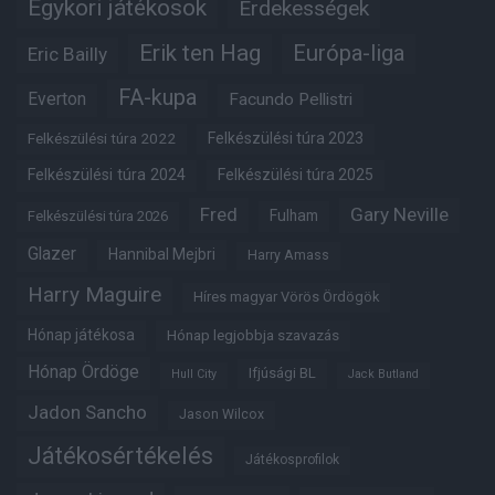
Egykori játékosok
Érdekességek
Erik ten Hag
Európa-liga
Eric Bailly
FA-kupa
Everton
Facundo Pellistri
Felkészülési túra 2022
Felkészülési túra 2023
Felkészülési túra 2024
Felkészülési túra 2025
Fred
Gary Neville
Fulham
Felkészülési túra 2026
Glazer
Hannibal Mejbri
Harry Amass
Harry Maguire
Híres magyar Vörös Ördögök
Hónap játékosa
Hónap legjobbja szavazás
Hónap Ördöge
Ifjúsági BL
Hull City
Jack Butland
Jadon Sancho
Jason Wilcox
Játékosértékelés
Játékosprofilok