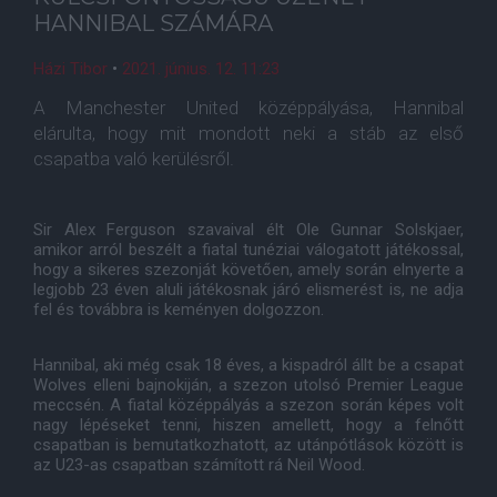
HANNIBAL SZÁMÁRA
Házi Tibor
•
2021. június. 12. 11:23
A Manchester United középpályása, Hannibal
elárulta, hogy mit mondott neki a stáb az első
csapatba való kerülésről.
Sir Alex Ferguson szavaival élt Ole Gunnar Solskjaer,
amikor arról beszélt a fiatal tunéziai válogatott játékossal,
hogy a sikeres szezonját követően, amely során elnyerte a
legjobb 23 éven aluli játékosnak járó elismerést is, ne adja
fel és továbbra is keményen dolgozzon.
Hannibal, aki még csak 18 éves, a kispadról állt be a csapat
Wolves elleni bajnokiján, a szezon utolsó Premier League
meccsén. A fiatal középpályás a szezon során képes volt
nagy lépéseket tenni, hiszen amellett, hogy a felnőtt
csapatban is bemutatkozhatott, az utánpótlások között is
az U23-as csapatban számított rá Neil Wood.