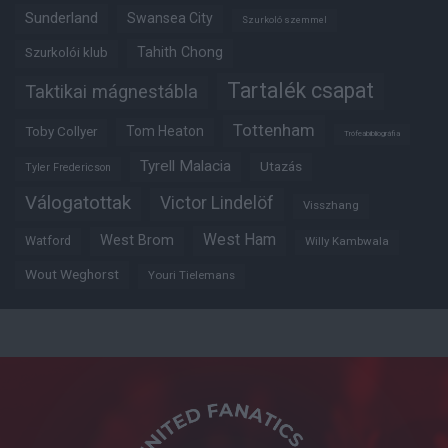
Sunderland
Swansea City
Szurkoló szemmel
Tahith Chong
Szurkolói klub
Tartalék csapat
Taktikai mágnestábla
Tottenham
Tom Heaton
Toby Collyer
Trófeabibliográfia
Tyrell Malacia
Utazás
Tyler Fredericson
Válogatottak
Victor Lindelöf
Visszhang
West Ham
West Brom
Watford
Willy Kambwala
Wout Weghorst
Youri Tielemans