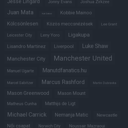
Jesse Lingard
Jonny Evans
Joshua Zirkzee
Juan Mata
Kobbie Mainoo
Karl Darlow
Kölcsönlesen
Közös meccsnézések
Lee Grant
Ligakupa
Leny Yoro
Leicester City
Luke Shaw
Lisandro Martinez
Liverpool
Manchester United
Manchester City
Manutdfanatics.hu
Manuel Ugarte
Marcus Rashford
Marcel Sabitzer
Martin Dubravka
Mason Greenwood
Mason Mount
Matheus Cunha
Matthijs de Ligt
Michael Carrick
Nemanja Matic
Newcastle
Női csapat
Noussair Mazraoui
Norwich City