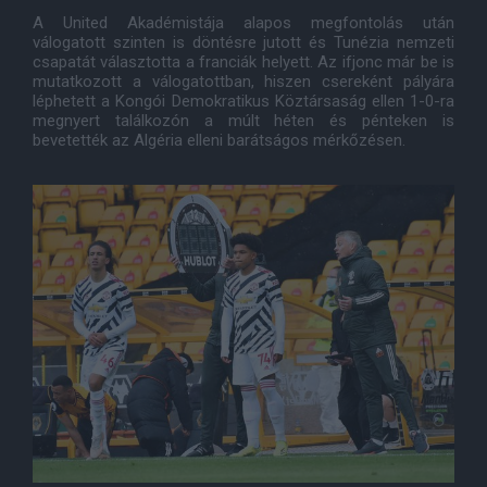
A United Akadémistája alapos megfontolás után
válogatott szinten is döntésre jutott és Tunézia nemzeti
csapatát választotta a franciák helyett. Az ifjonc már be is
mutatkozott a válogatottban, hiszen csereként pályára
léphetett a Kongói Demokratikus Köztársaság ellen 1-0-ra
megnyert találkozón a múlt héten és pénteken is
bevetették az Algéria elleni barátságos mérkőzésen.