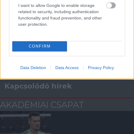
I want to allow Google to enable storage
related to security, including authentication
Támogatás
functionality and fraud prevention, and other
user protection.
Támogasd adományoddal
a ManUtdFanatics.hu működését!
CONFIRM
Data Deletion
Data Access
Privacy Policy
Kapcsolódó hírek
AKADÉMIAI CSAPAT