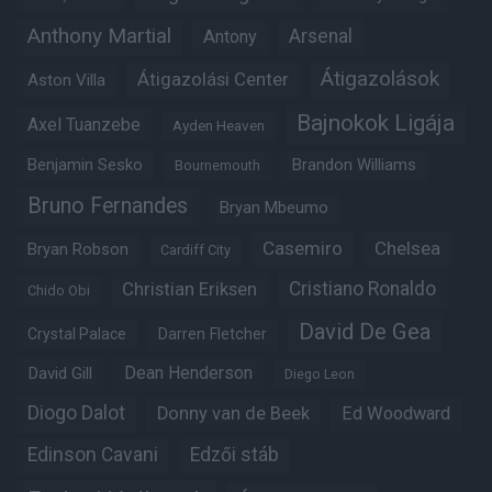
Anthony Martial
Arsenal
Antony
Átigazolások
Átigazolási Center
Aston Villa
Bajnokok Ligája
Axel Tuanzebe
Ayden Heaven
Benjamin Sesko
Brandon Williams
Bournemouth
Bruno Fernandes
Bryan Mbeumo
Casemiro
Chelsea
Bryan Robson
Cardiff City
Christian Eriksen
Cristiano Ronaldo
Chido Obi
David De Gea
Crystal Palace
Darren Fletcher
Dean Henderson
David Gill
Diego Leon
Diogo Dalot
Donny van de Beek
Ed Woodward
Edinson Cavani
Edzői stáb