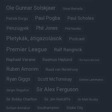
Ole Gunnar Solskjaer
Omar Berrada
Paul Pogba
Paul Scholes
Patrick Dorgu
Phil Jones
Pénzügyek
Phil Neville
Pletykák, átigazolások
Podcast
Premier League
Ralf Rangnick
Raphaël Varane
Rasmus Højlund
Richard Arnold
Ruben Amorim
Ruud van Nistelrooy
Ryan Giggs
Scott McTominay
Senne Lammens
Sir Alex Ferguson
Sergio Reguilon
Sir Bobby Charlton
Sir Jim Ratcliffe
Sir Matt Busby
Southampton
Stoke City
Sofyan Amrabat