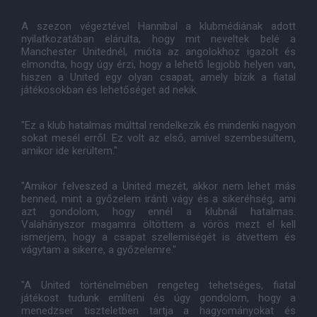
A szezon végeztével Hannibal a klubmédiának adott
nyilatkozatában elárulta, hogy mit neveltek belé a
Manchester Unitednél, mióta az angolokhoz igazolt és
elmondta, hogy úgy érzi, hogy a lehető legjobb helyen van,
hiszen a United egy olyan csapat, amely bízik a fiatal
játékosokban és lehetőséget ad nekik.
"Ez a klub hatalmas múlttal rendelkezik és mindenki nagyon
sokat mesél erről. Ez volt az első, amivel szembesültem,
amikor ide kerültem."
"Amikor felveszed a United mezét, akkor nem lehet más
benned, mint a győzelem iránti vágy és a sikeréhség, ami
azt gondolom, hogy ennél a klubnál hatalmas.
Valahányszor magamra öltöttem a vörös mezt el kell
ismerjem, hogy a csapat szellemiségét is átvettem és
vágytam a sikerre, a győzelemre."
"A United történelmében rengeteg tehetséges, fiatal
játékost tudunk említeni és úgy gondolom, hogy a
menedzser tiszteletben tartja a hagyományokat és