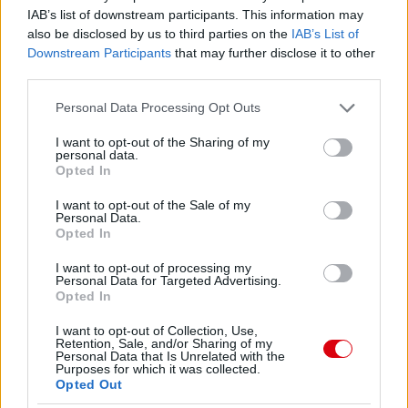
IAB’s list of downstream participants. This information may
also be disclosed by us to third parties on the
IAB’s List of
Downstream Participants
that may further disclose it to other
third parties.
Please note that this website/app uses one or more Google
Personal Data Processing Opt Outs
services and may gather and store information including but
not limited to your visit or usage behaviour. You may click to
I want to opt-out of the Sharing of my
personal data.
grant or deny consent to Google and its third-party tags to
Opted In
use your data for below specified purposes in below Google
consent section.
I want to opt-out of the Sale of my
Personal Data.
Opted In
I want to opt-out of processing my
Personal Data for Targeted Advertising.
Opted In
I want to opt-out of Collection, Use,
Retention, Sale, and/or Sharing of my
Personal Data that Is Unrelated with the
Purposes for which it was collected.
Opted Out