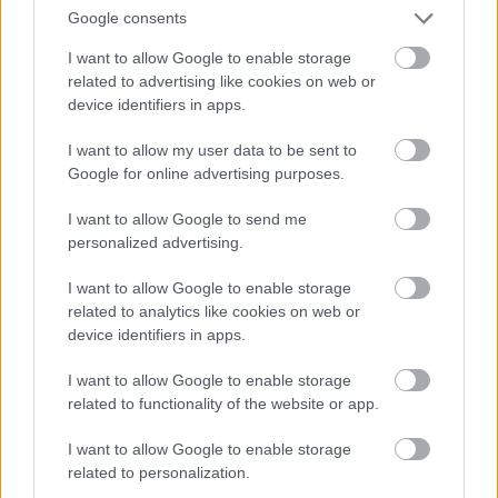
Google consents
Meccs Center
I want to allow Google to enable storage
related to advertising like cookies on web or
device identifiers in apps.
Paris Saint-Germain
vs
I want to allow my user data to be sent to
Manchester United
Google for online advertising purposes.
I want to allow Google to send me
Felkészülési szezon 4. mérkőzés
Nya Ullevi, Göteborg
personalized advertising.
2026-08-08 17:00
I want to allow Google to enable storage
related to analytics like cookies on web or
0 nap 1 óra 37 perc 52 másodperc
device identifiers in apps.
Leeds United
vs
Manchester United
2026-08-12 20:30
I want to allow Google to enable storage
related to functionality of the website or app.
AC Milan
vs
Manchester United
2026-08-15 18:00
I want to allow Google to enable storage
ELŐZŐ MÉRKŐZÉSEK
related to personalization.