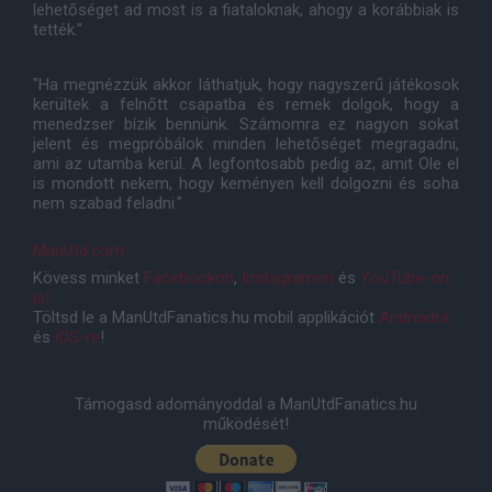
lehetőséget ad most is a fiataloknak, ahogy a korábbiak is
tették."
"Ha megnézzük akkor láthatjuk, hogy nagyszerű játékosok
kerültek a felnőtt csapatba és remek dolgok, hogy a
menedzser bízik bennünk. Számomra ez nagyon sokat
jelent és megpróbálok minden lehetőséget megragadni,
ami az utamba kerül. A legfontosabb pedig az, amit Ole el
is mondott nekem, hogy keményen kell dolgozni és soha
nem szabad feladni."
ManUtd.com
Kövess minket
Facebookon
,
Instagramon
és
YouTube-on
is!
Töltsd le a ManUtdFanatics.hu mobil applikációt
Androidra
és
iOS-re
!
Támogasd adományoddal a ManUtdFanatics.hu
működését!