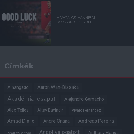
HIVATALOS: HANNIBAL
KÖLCSÖNBE KERÜLT
Címkék
Aaron Wan-Bissaka
A hangadó
Akadémiai csapat
Alejandro Garnacho
Alex Telles
Altay Bayindir
Alvaro Fernandez
Amad Diallo
Andre Onana
Andreas Pereira
Angol válogatott
Anthony Elanga
Andrey Santos