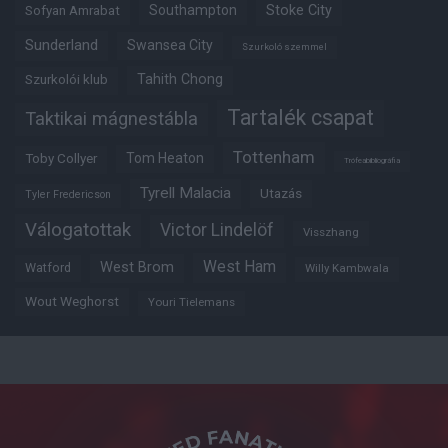
Southampton
Stoke City
Sofyan Amrabat
Sunderland
Swansea City
Szurkoló szemmel
Tahith Chong
Szurkolói klub
Tartalék csapat
Taktikai mágnestábla
Tottenham
Tom Heaton
Toby Collyer
Trófeabibliográfia
Tyrell Malacia
Utazás
Tyler Fredericson
Válogatottak
Victor Lindelöf
Visszhang
West Ham
West Brom
Watford
Willy Kambwala
Wout Weghorst
Youri Tielemans