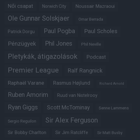
Női csapat
Noussair Mazraoui
Norwich City
Ole Gunnar Solskjaer
Omar Berrada
Paul Pogba
Paul Scholes
Patrick Dorgu
Phil Jones
Pénzügyek
Phil Neville
Pletykák, átigazolások
Podcast
Premier League
Ralf Rangnick
Raphaël Varane
Rasmus Højlund
Richard Arnold
Ruben Amorim
Ruud van Nistelrooy
Ryan Giggs
Scott McTominay
Senne Lammens
Sir Alex Ferguson
Sergio Reguilon
Sir Bobby Charlton
Sir Jim Ratcliffe
Sir Matt Busby