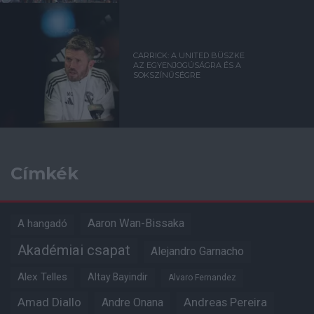
CARRICK: A UNITED BÜSZKE
AZ EGYENJOGÚSÁGRA ÉS A
SOKSZÍNŰSÉGRE
Címkék
Aaron Wan-Bissaka
A hangadó
Akadémiai csapat
Alejandro Garnacho
Alex Telles
Altay Bayindir
Alvaro Fernandez
Amad Diallo
Andre Onana
Andreas Pereira