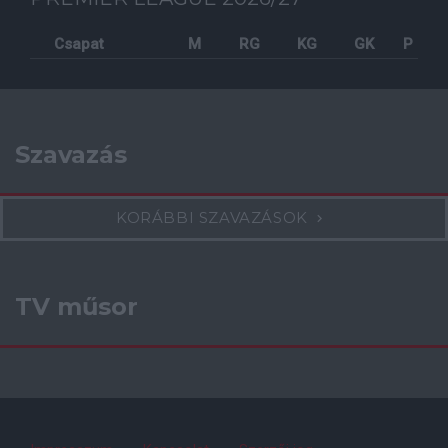
Csapat
M
RG
KG
GK
P
Szavazás
KORÁBBI SZAVAZÁSOK
TV műsor