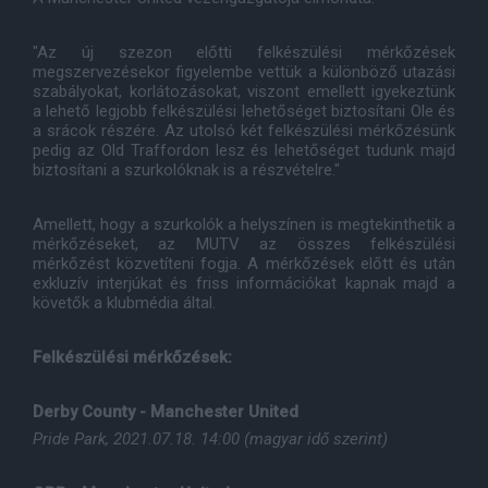
"Az új szezon előtti felkészülési mérkőzések
megszervezésekor figyelembe vettük a különböző utazási
szabályokat, korlátozásokat, viszont emellett igyekeztünk
a lehető legjobb felkészülési lehetőséget biztosítani Ole és
a srácok részére. Az utolsó két felkészülési mérkőzésünk
pedig az Old Traffordon lesz és lehetőséget tudunk majd
biztosítani a szurkolóknak is a részvételre."
Amellett, hogy a szurkolók a helyszínen is megtekinthetik a
mérkőzéseket, az MUTV az összes felkészülési
mérkőzést közvetíteni fogja. A mérkőzések előtt és után
exkluzív interjúkat és friss információkat kapnak majd a
követők a klubmédia által.
Felkészülési mérkőzések:
Derby County - Manchester United
Pride Park, 2021.07.18. 14:00 (magyar idő szerint)