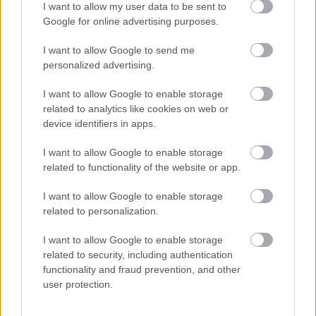
I want to allow my user data to be sent to
Google for online advertising purposes.
Támogatás
I want to allow Google to send me
personalized advertising.
Támogasd adományoddal
a ManUtdFanatics.hu működését!
I want to allow Google to enable storage
related to analytics like cookies on web or
device identifiers in apps.
I want to allow Google to enable storage
related to functionality of the website or app.
Kapcsolódó hírek
I want to allow Google to enable storage
related to personalization.
MANCHESTER UNITED
I want to allow Google to enable storage
related to security, including authentication
functionality and fraud prevention, and other
user protection.
CARRICKET FOGJA AJÁNLANI