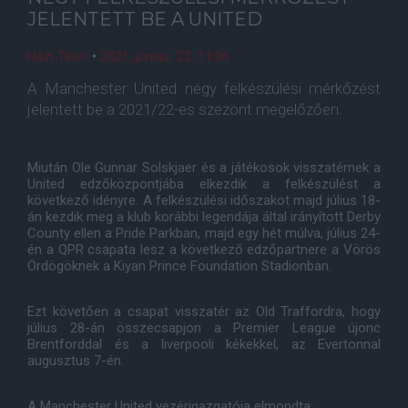
JELENTETT BE A UNITED
Házi Tibor
•
2021. június. 22. 11:06
A Manchester United négy felkészülési mérkőzést
jelentett be a 2021/22-es szezont megelőzően.
Miután Ole Gunnar Solskjaer és a játékosok visszatérnek a
United edzőközpontjába elkezdik a felkészülést a
következő idényre. A felkészülési időszakot majd július 18-
án kezdik meg a klub korábbi legendája által irányított Derby
County ellen a Pride Parkban, majd egy hét múlva, július 24-
én a QPR csapata lesz a következő edzőpartnere a Vörös
Ördögöknek a Kiyan Prince Foundation Stadionban.
Ezt követően a csapat visszatér az Old Traffordra, hogy
július 28-án összecsapjon a Premier League újonc
Brentforddal és a liverpooli kékekkel, az Evertonnal
augusztus 7-én.
A Manchester United vezérigazgatója elmondta: