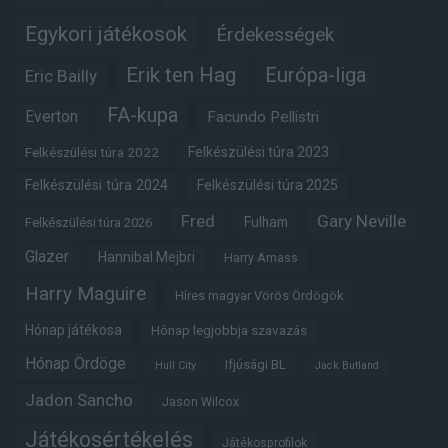
Egykori játékosok
Érdekességek
Erik ten Hag
Európa-liga
Eric Bailly
FA-kupa
Everton
Facundo Pellistri
Felkészülési túra 2022
Felkészülési túra 2023
Felkészülési túra 2024
Felkészülési túra 2025
Fred
Gary Neville
Fulham
Felkészülési túra 2026
Glazer
Hannibal Mejbri
Harry Amass
Harry Maguire
Híres magyar Vörös Ördögök
Hónap játékosa
Hónap legjobbja szavazás
Hónap Ördöge
Ifjúsági BL
Hull City
Jack Butland
Jadon Sancho
Jason Wilcox
Játékosértékelés
Játékosprofilok