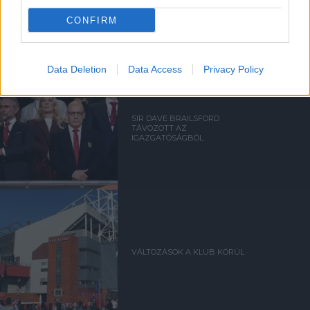
A VEZETŐSÉG RATCLIFFE-
NEK
CONFIRM
Data Deletion
Data Access
Privacy Policy
SIR DAVE BRAILSFORD
TÁVOZOTT AZ
IGAZGATÓSÁGBÓL
VÁLTOZÁSOK A KLUB KÖRÜL