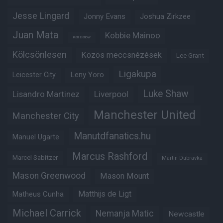
Jesse Lingard
Jonny Evans
Joshua Zirkzee
Juan Mata
Kobbie Mainoo
Karl Darlow
Kölcsönlesen
Közös meccsnézések
Lee Grant
Ligakupa
Leny Yoro
Leicester City
Luke Shaw
Lisandro Martinez
Liverpool
Manchester United
Manchester City
Manutdfanatics.hu
Manuel Ugarte
Marcus Rashford
Marcel Sabitzer
Martin Dubravka
Mason Greenwood
Mason Mount
Matheus Cunha
Matthijs de Ligt
Michael Carrick
Nemanja Matic
Newcastle