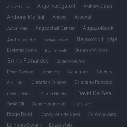
Angol válogatott
Anthony Elanga
Andrey Santos
Anthony Martial
Arsenal
Antony
Átigazolások
Átigazolási Center
Aston Villa
Bajnokok Ligája
Axel Tuanzebe
Ayden Heaven
Benjamin Sesko
Brandon Williams
Bournemouth
Bruno Fernandes
Bryan Mbeumo
Casemiro
Chelsea
Bryan Robson
Cardiff City
Christian Eriksen
Cristiano Ronaldo
Chido Obi
David De Gea
Crystal Palace
Darren Fletcher
Dean Henderson
David Gill
Diego Leon
Diogo Dalot
Donny van de Beek
Ed Woodward
Edinson Cavani
Edzői stáb