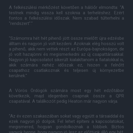
A felkészülési mérkőzést követően a hálóőr elmondta: "A
testnek mindig vissza kell szoknia a terheléshez. Ezért
fontos a felkészülési időszak. Nem szabad túlterhelni a
"rendszert"."
"Számomra hét hét pihenő jött össze mielőtt újra edzésbe
álltam és nagyon jó volt kezdeni. Azoknak elég hosszú volt
a pihenő, akik nem vettek részt az Európa-bajnokságon, de
jó volt hazajönni és megismerkedni az új csapattársakkal.
Nagyon jó kapcsolatot sikerült kialakítanom a fiatalokkal is,
akik számára nehéz időszak ez, hiszen a felnőtt
csapathoz csatlakoznak és teljesen új környezetbe
kerülnek."
A Vörös Ördögök számára most egy hét edzőtábor
következik, majd idegenben csapnak össze a QPR
csapatával. A találkozót pedig Heaton már nagyon várja.
"Az év ezen szakaszában sokat vagy együtt a társaiddal és
ezek nagyon jó dolgok. Fel lehet építeni a kapcsolatokat,
megismered, hogyan gondolkoznak a többiek. Biztos
vagyok benne, hogy nagyon jó lesz az előttünk álló egy hét.