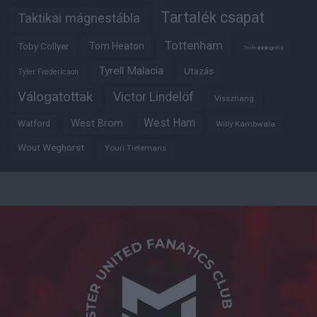
Tartalék csapat
Taktikai mágnestábla
Tottenham
Tom Heaton
Toby Collyer
Trófeabibliográfia
Tyrell Malacia
Utazás
Tyler Fredericson
Válogatottak
Victor Lindelöf
Visszhang
West Ham
West Brom
Watford
Willy Kambwala
Wout Weghorst
Youri Tielemans