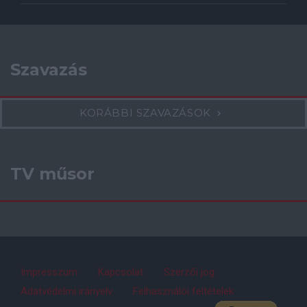
Szavazás
KORÁBBI SZAVAZÁSOK
TV műsor
Impresszum
Kapcsolat
Szerzői jog
Adatvédelmi irányelv
Felhasználói feltételek