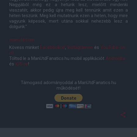
Nagyjából még ez a hetünk lesz, mielőtt mindenki
visszatér, akkor pedig újra meg kell tennünk amit ezen a
héten teszünk. Meg kell mutatnunk ezen a héten, hogy mire
vagyunk képesek, mert utána sokkal nehezebb lesz a
dolgunk."
manutd.com
Kövess minket
Facebookon
,
Instagramon
és
YouTube-on
is!
Töltsd le a ManUtdFanatics.hu mobil applikációt
Androidra
és
iOS-re
!
Támogasd adományoddal a ManUtdFanatics.hu
működését!