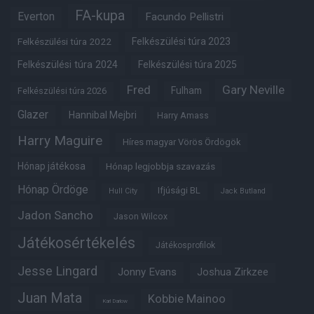
FA-kupa
Everton
Facundo Pellistri
Felkészülési túra 2022
Felkészülési túra 2023
Felkészülési túra 2024
Felkészülési túra 2025
Fred
Gary Neville
Fulham
Felkészülési túra 2026
Glazer
Hannibal Mejbri
Harry Amass
Harry Maguire
Híres magyar Vörös Ördögök
Hónap játékosa
Hónap legjobbja szavazás
Hónap Ördöge
Ifjúsági BL
Hull City
Jack Butland
Jadon Sancho
Jason Wilcox
Játékosértékelés
Játékosprofilok
Jesse Lingard
Jonny Evans
Joshua Zirkzee
Juan Mata
Kobbie Mainoo
Karl Darlow