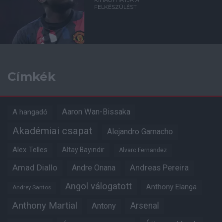
KIHAGYHATJA A
FELKÉSZÜLÉST
Címkék
Aaron Wan-Bissaka
A hangadó
Akadémiai csapat
Alejandro Garnacho
Alex Telles
Altay Bayindir
Alvaro Fernandez
Amad Diallo
Andre Onana
Andreas Pereira
Angol válogatott
Anthony Elanga
Andrey Santos
Anthony Martial
Arsenal
Antony