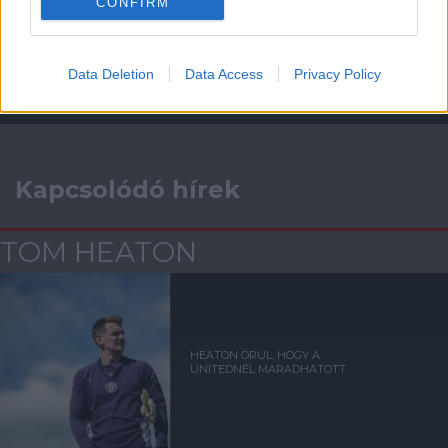
CONFIRM
Támogasd adományoddal
a ManUtdFanatics.hu működését!
Data Deletion
Data Access
Privacy Policy
Kapcsolódó hírek
TOM HEATON
HEATON ÖRÜL, HOGY A
UNITEDNÉL MARADHATOTT