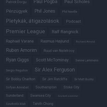
Paul Pogba
Paul Scholes
Patrick Dorgu
Phil Jones
Pénzügyek
Phil Neville
Pletykák, átigazolások
Podcast
Premier League
Ralf Rangnick
Raphaël Varane
Rasmus Højlund
Richard Arnold
Ruben Amorim
Ruud van Nistelrooy
Ryan Giggs
Scott McTominay
Senne Lammens
Sir Alex Ferguson
Sergio Reguilon
Sir Bobby Charlton
Sir Jim Ratcliffe
Sir Matt Busby
Southampton
Stoke City
Sofyan Amrabat
Sunderland
Swansea City
Szurkoló szemmel
Tahith Chong
Szurkolói klub