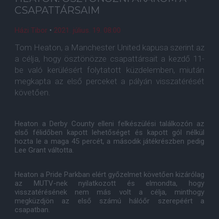
CSAPATTÁRSAIM
Házi Tibor
•
2021. július. 19. 08:00
Tom Heaton, a Manchester United kapusa szerint az
a célja, hogy ösztönözze csapattársait a kezdő 11-
be való kerülésért folytatott küzdelemben, miután
megkapta az első perceket a pályán visszatérését
követően.
Heaton a Derby County elleni felkészülési találkozón az
első félidőben kapott lehetőséget és kapott gól nélkül
hozta le a maga 45 percét, a második játékrészben pedig
Lee Grant váltotta.
Heaton a Pride Parkban elért győzelmet követően kizárólag
az MUTV-nek nyilatkozott és elmondta, hogy
visszatérésének nem más volt a célja, minthogy
megküzdjön az első számú hálóőr szerepéért a
csapatban.