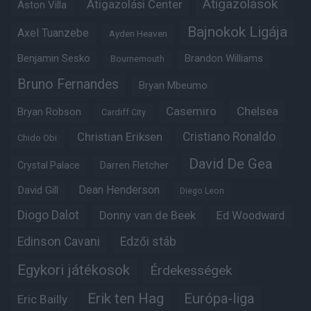
Átigazolások
Átigazolási Center
Aston Villa
Bajnokok Ligája
Axel Tuanzebe
Ayden Heaven
Benjamin Sesko
Brandon Williams
Bournemouth
Bruno Fernandes
Bryan Mbeumo
Casemiro
Chelsea
Bryan Robson
Cardiff City
Christian Eriksen
Cristiano Ronaldo
Chido Obi
David De Gea
Crystal Palace
Darren Fletcher
Dean Henderson
David Gill
Diego Leon
Diogo Dalot
Donny van de Beek
Ed Woodward
Edinson Cavani
Edzői stáb
Egykori játékosok
Érdekességek
Erik ten Hag
Európa-liga
Eric Bailly