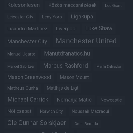
Kölcsönlesen
Közös meccsnézések
Lee Grant
Ligakupa
Leny Yoro
Leicester City
Luke Shaw
Lisandro Martinez
Liverpool
Manchester United
Manchester City
Manutdfanatics.hu
Manuel Ugarte
Marcus Rashford
Marcel Sabitzer
Martin Dubravka
Mason Greenwood
Mason Mount
Matheus Cunha
Matthijs de Ligt
Michael Carrick
Nemanja Matic
Newcastle
Női csapat
Noussair Mazraoui
Norwich City
Ole Gunnar Solskjaer
Omar Berrada