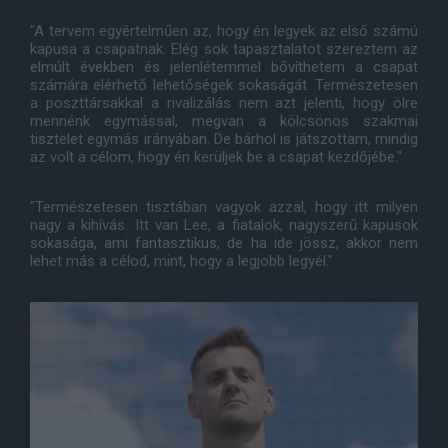
"A tervem egyértelműen az, hogy én legyek az első számú
kapusa a csapatnak. Elég sok tapasztalatot szereztem az
elmúlt években és jelenlétemmel bővíthetem a csapat
számára elérhető lehetőségek sokaságát. Természetesen
a poszttársakkal a rivalizálás nem azt jelenti, hogy ölre
mennénk egymással, megvan a kölcsönös szakmai
tisztelet egymás irányában. De bárhol is játszottam, mindig
az volt a célom, hogy én kerüljek be a csapat kezdőjébe."
"Természetesen tisztában vagyok azzal, hogy itt milyen
nagy a kihívás. Itt van Lee, a fiatalok, nagyszerű kapusok
sokasága, ami fantasztikus, de ha ide jössz, akkor nem
lehet más a célod, mint, hogy a legjobb legyél."