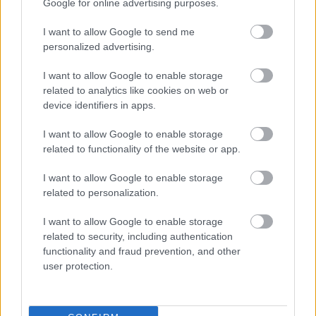
Google for online advertising purposes.
Paris Saint-Germain
vs
I want to allow Google to send me
Manchester United
personalized advertising.
Felkészülési szezon 4. mérkőzés
I want to allow Google to enable storage
Nya Ullevi, Göteborg
related to analytics like cookies on web or
2026-08-08 17:00
device identifiers in apps.
1 nap 15 óra 45 perc 53 másodperc
I want to allow Google to enable storage
related to functionality of the website or app.
Leeds United
vs
Manchester United
2026-08-12 20:30
I want to allow Google to enable storage
related to personalization.
AC Milan
vs
Manchester United
2026-08-15 18:00
I want to allow Google to enable storage
ELŐZŐ MÉRKŐZÉSEK
related to security, including authentication
functionality and fraud prevention, and other
user protection.
Támogatás