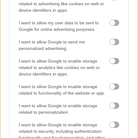
related to advertising like cookies on web or
Támogatás
device identifiers in apps.
I want to allow my user data to be sent to
Támogasd adományoddal
Google for online advertising purposes.
a ManUtdFanatics.hu működését!
I want to allow Google to send me
personalized advertising.
I want to allow Google to enable storage
related to analytics like cookies on web or
device identifiers in apps.
Kapcsolódó hírek
I want to allow Google to enable storage
related to functionality of the website or app.
BRUNO FERNANDES
I want to allow Google to enable storage
related to personalization.
I want to allow Google to enable storage
related to security, including authentication
TOVÁBBI NÉGY VÖRÖS
ÖRDÖG TÉRT VISSZA
functionality and fraud prevention, and other