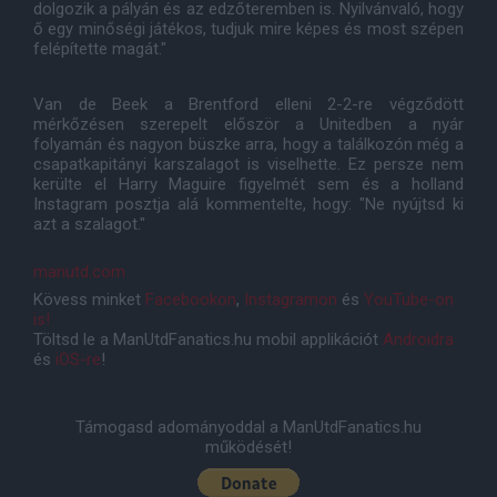
dolgozik a pályán és az edzőteremben is. Nyilvánvaló, hogy
ő egy minőségi játékos, tudjuk mire képes és most szépen
felépítette magát."
Van de Beek a Brentford elleni 2-2-re végződött
mérkőzésen szerepelt először a Unitedben a nyár
folyamán és nagyon büszke arra, hogy a találkozón még a
csapatkapitányi karszalagot is viselhette. Ez persze nem
kerülte el Harry Maguire figyelmét sem és a holland
Instagram posztja alá kommentelte, hogy: "Ne nyújtsd ki
azt a szalagot."
manutd.com
Kövess minket
Facebookon
,
Instagramon
és
YouTube-on
is!
Töltsd le a ManUtdFanatics.hu mobil applikációt
Androidra
és
iOS-re
!
Támogasd adományoddal a ManUtdFanatics.hu
működését!