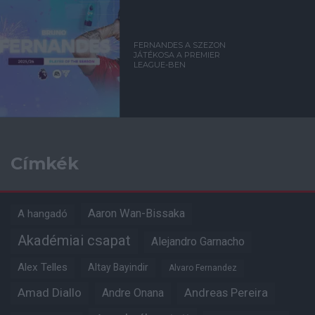
FERNANDES A SZEZON
JÁTÉKOSA A PREMIER
LEAGUE-BEN
Címkék
Aaron Wan-Bissaka
A hangadó
Akadémiai csapat
Alejandro Garnacho
Alex Telles
Altay Bayindir
Alvaro Fernandez
Amad Diallo
Andre Onana
Andreas Pereira