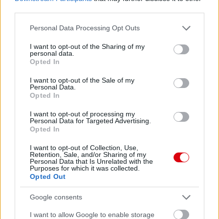
third parties.
Please note that this website/app uses one or more Google
Personal Data Processing Opt Outs
Meccs Center
services and may gather and store information including but
not limited to your visit or usage behaviour. You may click to
I want to opt-out of the Sharing of my
personal data.
grant or deny consent to Google and its third-party tags to
Opted In
Leeds United
vs
Manchester
use your data for below specified purposes in below Google
consent section.
I want to opt-out of the Sale of my
United
Personal Data.
Opted In
Felkészülési szezon 5. mérkőzés
I want to opt-out of processing my
Croke Park, Dublin
Personal Data for Targeted Advertising.
2026-08-12 20:30
Opted In
3 nap 3 óra 38 perc 22 másodperc
I want to opt-out of Collection, Use,
Retention, Sale, and/or Sharing of my
Personal Data that Is Unrelated with the
Purposes for which it was collected.
AC Milan
vs
Manchester United
2026-08-15 18:00
Opted Out
Google consents
ELŐZŐ MÉRKŐZÉSEK
I want to allow Google to enable storage