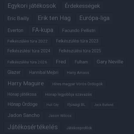
Egykori játékosok
Érdekességek
Erik ten Hag
Európa-liga
Eric Bailly
FA-kupa
Everton
Facundo Pellistri
Felkészülési túra 2022
Felkészülési túra 2023
Felkészülési túra 2024
Felkészülési túra 2025
Fred
Gary Neville
Fulham
Felkészülési túra 2026
Glazer
Hannibal Mejbri
Harry Amass
Harry Maguire
Híres magyar Vörös Ördögök
Hónap játékosa
Hónap legjobbja szavazás
Hónap Ördöge
Ifjúsági BL
Hull City
Jack Butland
Jadon Sancho
Jason Wilcox
Játékosértékelés
Játékosprofilok