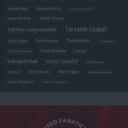
Sunderland
Swansea City
Szurkoló szemmel
Tahith Chong
Szurkolói klub
Tartalék csapat
Taktikai mágnestábla
Tottenham
Tom Heaton
Toby Collyer
Trófeabibliográfia
Tyrell Malacia
Utazás
Tyler Fredericson
Válogatottak
Victor Lindelöf
Visszhang
West Ham
West Brom
Watford
Willy Kambwala
Wout Weghorst
Youri Tielemans