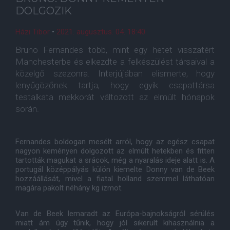
DOLGOZIK
Házi Tibor
•
2021. augusztus. 04. 18:40
Bruno Fernandes több, mint egy hetet visszatért
Manchesterbe és elkezdte a felkészülést társaival a
közelgő szezonra. Interjújában elismerte, hogy
lenyűgözőnek tartja, hogy egyik csapattársa
testalkata mekkorát változott az elmúlt hónapok
során.
Fernandes boldogan mesélt arról, hogy az egész csapat
nagyon keményen dolgozott az elmúlt hetekben és fitten
tartották magukat a srácok, még a nyaralás ideje alatt is. A
portugál középpályás külön kiemelte Donny van de Beek
hozzáállását, mivel a fiatal holland szemmel láthatóan
magára pakolt néhány kg izmot.
Van de Beek lemaradt az Európa-bajnokságról sérülés
miatt ám úgy tűnik, hogy jól sikerült kihasználnia a