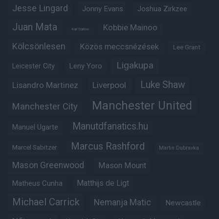
Jesse Lingard
Jonny Evans
Joshua Zirkzee
Juan Mata
Kobbie Mainoo
Karl Darlow
Kölcsönlesen
Közös meccsnézések
Lee Grant
Ligakupa
Leny Yoro
Leicester City
Luke Shaw
Lisandro Martinez
Liverpool
Manchester United
Manchester City
Manutdfanatics.hu
Manuel Ugarte
Marcus Rashford
Marcel Sabitzer
Martin Dubravka
Mason Greenwood
Mason Mount
Matheus Cunha
Matthijs de Ligt
Michael Carrick
Nemanja Matic
Newcastle