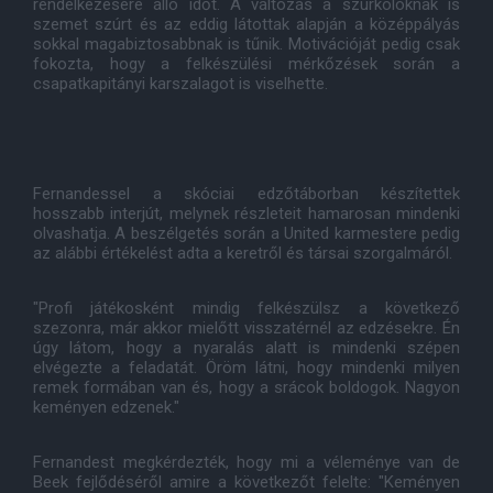
rendelkezésére álló időt. A változás a szurkolóknak is
szemet szúrt és az eddig látottak alapján a középpályás
sokkal magabiztosabbnak is tűnik. Motivációját pedig csak
fokozta, hogy a felkészülési mérkőzések során a
csapatkapitányi karszalagot is viselhette.
Fernandessel a skóciai edzőtáborban készítettek
hosszabb interjút, melynek részleteit hamarosan mindenki
olvashatja. A beszélgetés során a United karmestere pedig
az alábbi értékelést adta a keretről és társai szorgalmáról.
"Profi játékosként mindig felkészülsz a következő
szezonra, már akkor mielőtt visszatérnél az edzésekre. Én
úgy látom, hogy a nyaralás alatt is mindenki szépen
elvégezte a feladatát. Öröm látni, hogy mindenki milyen
remek formában van és, hogy a srácok boldogok. Nagyon
keményen edzenek."
Fernandest megkérdezték, hogy mi a véleménye van de
Beek fejlődéséről amire a következőt felelte: "Keményen