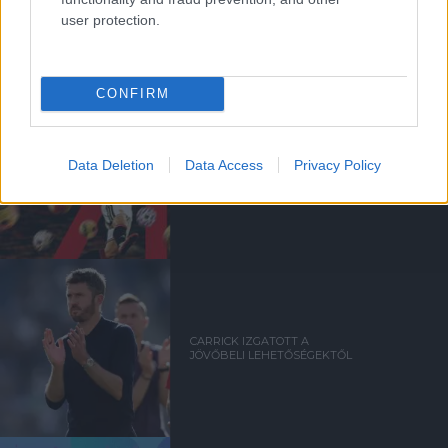
CARRINGTONBA
user protection.
CONFIRM
FERNANDES MEGDÖNTÖTTE
Data Deletion
Data Access
Privacy Policy
A PREMIER LEAGUE
GÓLPASSZREKORDJÁT
CARRICK IZGATOTT A
JÖVŐBELI LEHETŐSÉGEKTŐL