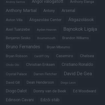
Angol válogatott
Anthony Elanga
Andrey Santos
Anthony Martial
Arsenal
Antony
Átigazolások
Átigazolási Center
Aston Villa
Bajnokok Ligája
Axel Tuanzebe
Ayden Heaven
Benjamin Sesko
Brandon Williams
Bournemouth
Bruno Fernandes
Bryan Mbeumo
Casemiro
Chelsea
Bryan Robson
Cardiff City
Christian Eriksen
Cristiano Ronaldo
Chido Obi
David De Gea
Crystal Palace
Darren Fletcher
Dean Henderson
David Gill
Diego Leon
Diogo Dalot
Donny van de Beek
Ed Woodward
Edinson Cavani
Edzői stáb