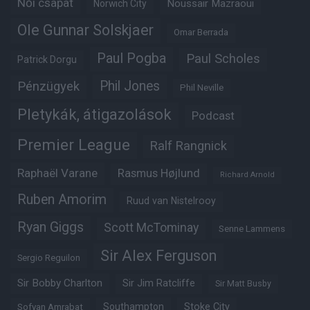
Női csapat
Noussair Mazraoui
Norwich City
Ole Gunnar Solskjaer
Omar Berrada
Paul Pogba
Paul Scholes
Patrick Dorgu
Phil Jones
Pénzügyek
Phil Neville
Pletykák, átigazolások
Podcast
Premier League
Ralf Rangnick
Raphaël Varane
Rasmus Højlund
Richard Arnold
Ruben Amorim
Ruud van Nistelrooy
Ryan Giggs
Scott McTominay
Senne Lammens
Sir Alex Ferguson
Sergio Reguilon
Sir Bobby Charlton
Sir Jim Ratcliffe
Sir Matt Busby
Southampton
Stoke City
Sofyan Amrabat