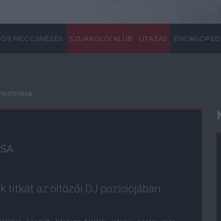
ÖS MECCSNÉZÉS
SZURKOLÓI KLUB
UTAZÁS
ENCIKLOPÉD
emezlovasa
ASA
 titkát az öltözői DJ pozíciójában.