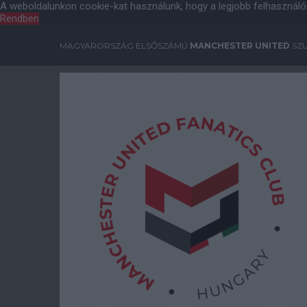
A weboldalunkon cookie-kat használunk, hogy a legjobb felhasználó
Rendben
MAGYARORSZÁG ELSŐSZÁMÚ
MANCHESTER UNITED
SZU