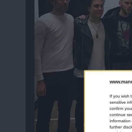
www.manut
If you wish 
sensitive in
confirm you
continue se
information 
further disc