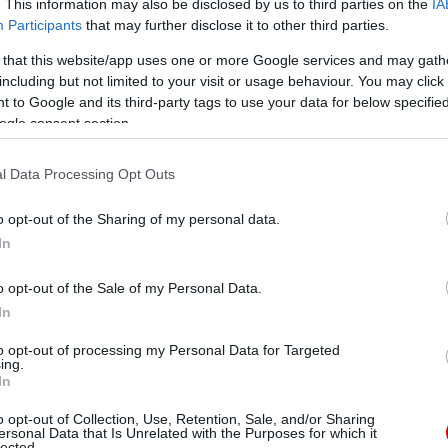
. This information may also be disclosed by us to third parties on the
IA
Participants
that may further disclose it to other third parties.
 that this website/app uses one or more Google services and may gath
including but not limited to your visit or usage behaviour. You may click 
 to Google and its third-party tags to use your data for below specifi
ogle consent section.
znem kell, hogy mindenki számára találjak megfelelő
sapattársaim boldogok legyenek."
l Data Processing Opt Outs
-t, addig David de Gea minden meccs előtt személyre
o opt-out of the Sharing of my personal data.
In
ás előtt az utolsó zene ami szól az övé legyen" -
o opt-out of the Sale of my Personal Data.
 mielőtt David kimegy melegíteni felteszek neki egy
In
 ő játszik-e vagy sem, ha a kedvencét játszom, akkor
ommal mielőtt kimegy az öltözőből a száma már
to opt-out of processing my Personal Data for Targeted
ing.
In
érkezik és leállítja a motort, hogy szól a zene. Van
o opt-out of Collection, Use, Retention, Sale, and/or Sharing
g vegyes az ízlése. Ebben olyan mint én, szeretjük a
ersonal Data that Is Unrelated with the Purposes for which it
líthatom, hogy leginkább a heavy metal-t szereti" -
lected.