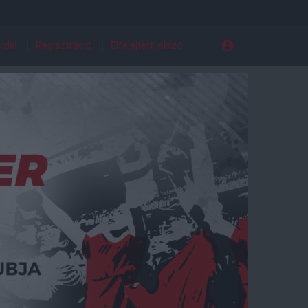
ldal
Regisztráció
Elfelejtett jelszó