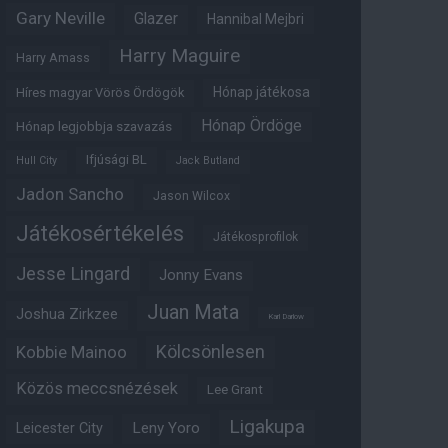
Gary Neville
Glazer
Hannibal Mejbri
Harry Maguire
Harry Amass
Hónap játékosa
Híres magyar Vörös Ördögök
Hónap Ördöge
Hónap legjobbja szavazás
Ifjúsági BL
Hull City
Jack Butland
Jadon Sancho
Jason Wilcox
Játékosértékelés
Játékosprofilok
Jesse Lingard
Jonny Evans
Juan Mata
Joshua Zirkzee
Karl Darlow
Kölcsönlesen
Kobbie Mainoo
Közös meccsnézések
Lee Grant
Ligakupa
Leny Yoro
Leicester City