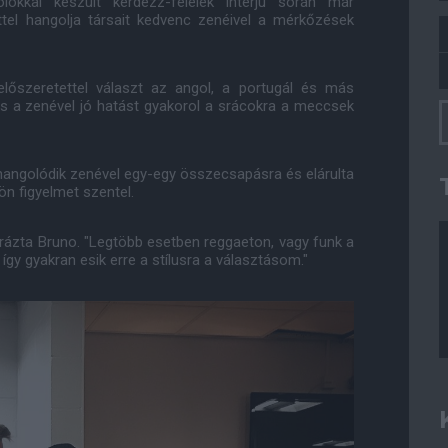
kkal készült kérdezz-felelek interjú során már
tel hangolja társait kedvenc zenéivel a mérkőzések
lőszeretettel választ az angol, a portugál és más
és a zenével jó hatást gyakorol a srácokra a meccsek
 hangolódik zenével egy-egy összecsapásra és elárulta
ön figyelmet szentel.
arázta Bruno. "Legtöbb esetben reggaeton, vagy funk a
így gyakran esik erre a stílusra a választásom."