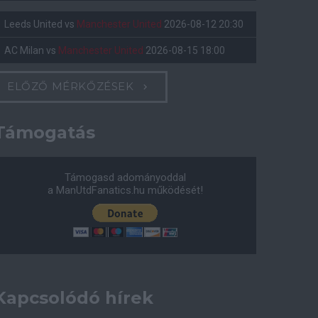
Leeds United
vs
Manchester United
2026-08-12 20:30
AC Milan
vs
Manchester United
2026-08-15 18:00
ELŐZŐ MÉRKŐZÉSEK
Támogatás
Támogasd adományoddal
a ManUtdFanatics.hu működését!
Kapcsolódó hírek