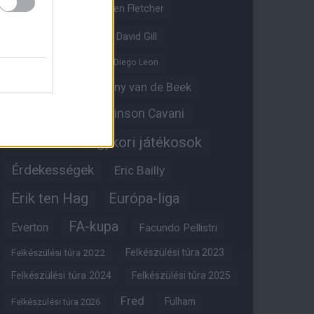
Crystal Palace
Darren Fletcher
David De Gea
David Gill
Dean Henderson
Diego Leon
Diogo Dalot
Donny van de Beek
Edinson Cavani
Ed Woodward
Egykori játékosok
Edzői stáb
Érdekességek
Eric Bailly
Erik ten Hag
Európa-liga
FA-kupa
Everton
Facundo Pellistri
Felkészülési túra 2022
Felkészülési túra 2023
Felkészülési túra 2024
Felkészülési túra 2025
Fred
Fulham
Felkészülési túra 2026