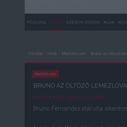
FŐOLDAL
HÍREK
SZEZON 2025/26
KLUB
KÖZ
Főoldal
Hírek
ManUtd.com
Bruno az öltöző l
ManUtd.com
BRUNO AZ ÖLTÖZŐ LEMEZLOV
Házi Tibor
•
2021. augusztus. 10. 18:00
Bruno Fernandes elárulta sikerének