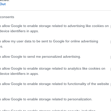
Out
consents
ube-on is!
droidra
és
iOS-re
!
o allow Google to enable storage related to advertising like cookies on
evice identifiers in apps.
ManUtdFanatics.hu működését!
o allow my user data to be sent to Google for online advertising
s.
to allow Google to send me personalized advertising.
o allow Google to enable storage related to analytics like cookies on
evice identifiers in apps.
o allow Google to enable storage related to functionality of the website
o allow Google to enable storage related to personalization.
o allow Google to enable storage related to security, including