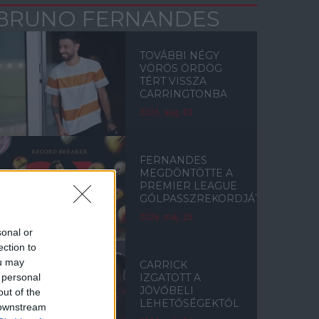
BRUNO FERNANDES
TOVÁBBI NÉGY
VÖRÖS ÖRDÖG
TÉRT VISSZA
CARRINGTONBA
2026. aug. 03.
FERNANDES
MEGDÖNTÖTTE A
PREMIER LEAGUE
GÓLPASSZREKORDJÁT
2026. máj. 25.
sonal or
ection to
ou may
CARRICK
 personal
IZGATOTT A
JÖVŐBELI
out of the
LEHETŐSÉGEKTŐL
 downstream