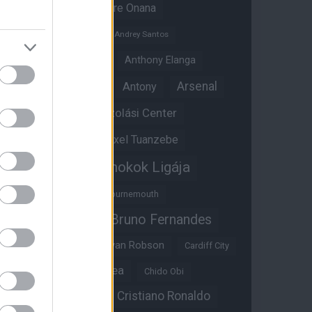
Amad Diallo
Andre Onana
Andreas Pereira
Andrey Santos
Angol válogatott
Anthony Elanga
Anthony Martial
Arsenal
Antony
Átigazolási Center
Aston Villa
Átigazolások
Axel Tuanzebe
Bajnokok Ligája
Ayden Heaven
Benjamin Sesko
Bournemouth
Bruno Fernandes
Brandon Williams
Bryan Mbeumo
Bryan Robson
Cardiff City
Casemiro
Chelsea
Chido Obi
Christian Eriksen
Cristiano Ronaldo