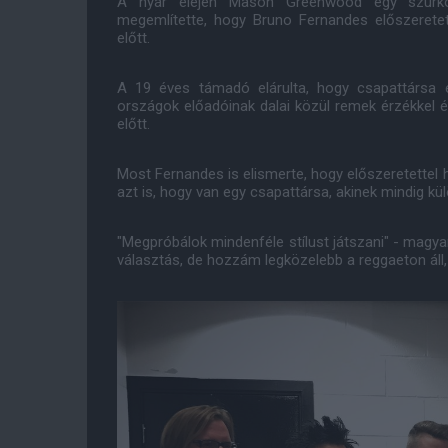
A nyár elején Mason Greenwood egy szurkoló
megemlítette, hogy Bruno Fernandes előszeretet
előtt.
A 19 éves támadó elárulta, hogy csapattársa e
országok előadóinak dalai közül remek érzékkel 
előtt.
Most Fernandes is elismerte, hogy előszeretettel
azt is, hogy van egy csapattársa, akinek mindig kül
"Megpróbálok mindenféle stílust játszani" - magy
választás, de hozzám legközelebb a reggaeton áll, 