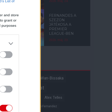
B’s List of
2026. máj. 24.
er and store
FERNANDES A
SZEZON
to grant or
JÁTÉKOSA A
ed purposes
PREMIER
LEAGUE-BEN
2026. máj. 23.
Címkék
Aaron Wan-Bissaka
A hangadó
Akadémiai csapat
Alejandro Garnacho
Alex Telles
Altay Bayindir
Alvaro Fernandez