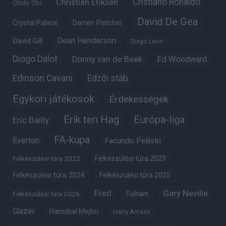
Christian Eriksen
Cristiano Ronaldo
Chido Obi
David De Gea
Crystal Palace
Darren Fletcher
Dean Henderson
David Gill
Diego Leon
Diogo Dalot
Donny van de Beek
Ed Woodward
Edinson Cavani
Edzői stáb
Egykori játékosok
Érdekességek
Erik ten Hag
Európa-liga
Eric Bailly
FA-kupa
Everton
Facundo Pellistri
Felkészülési túra 2022
Felkészülési túra 2023
Felkészülési túra 2024
Felkészülési túra 2025
Fred
Gary Neville
Fulham
Felkészülési túra 2026
Glazer
Hannibal Mejbri
Harry Amass