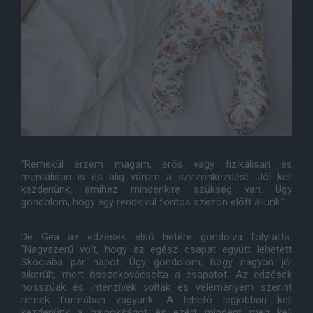
"Remekül érzem magam, erős vagy fizikálisan és
mentálisan is és alig várom a szezonkezdést. Jól kell
kezdenünk, amihez mindenkire szükség van. Úgy
gondolom, hogy egy rendkívül fontos szezon előtt állunk."
De Gea az edzések első hetére gondolva folytatta:
"Nagyszerű volt, hogy az egész csapat együtt lehetett
Skóciába pár napot. Úgy gondolom, hogy nagyon jól
sikerült, mert összekovácsolta a csapatot. Az edzések
hosszúak és intenzívek voltak és véleményem szerint
remek formában vagyunk. A lehető legjobban kell
kezdenünk a bajnokságot és ezért mindent meg kell