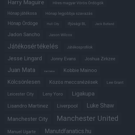
Harry Maguire
Híres magyar Vörös Ördögök
Hónap játékosa
Hónap legjobbja szavazás
Hónap Ördöge
Ifjúsági BL
Hull City
Jack Butland
Jadon Sancho
Jason Wilcox
Játékosértékelés
Játékosprofilok
Jesse Lingard
Jonny Evans
Joshua Zirkzee
Juan Mata
Kobbie Mainoo
Karl Darlow
Kölcsönlesen
Közös meccsnézések
Lee Grant
Ligakupa
Leny Yoro
Leicester City
Luke Shaw
Lisandro Martinez
Liverpool
Manchester United
Manchester City
Manutdfanatics.hu
Manuel Ugarte