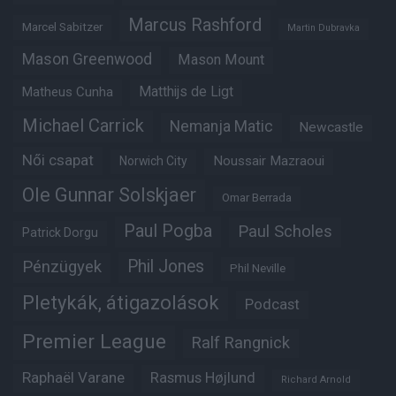
Marcus Rashford
Marcel Sabitzer
Martin Dubravka
Mason Greenwood
Mason Mount
Matheus Cunha
Matthijs de Ligt
Michael Carrick
Nemanja Matic
Newcastle
Női csapat
Noussair Mazraoui
Norwich City
Ole Gunnar Solskjaer
Omar Berrada
Paul Pogba
Paul Scholes
Patrick Dorgu
Phil Jones
Pénzügyek
Phil Neville
Pletykák, átigazolások
Podcast
Premier League
Ralf Rangnick
Raphaël Varane
Rasmus Højlund
Richard Arnold