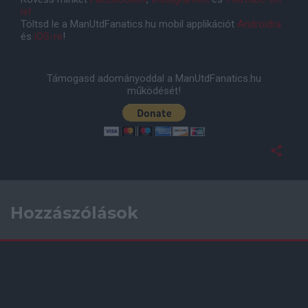
is!
Töltsd le a ManUtdFanatics.hu mobil applikációt
Androidra
és
iOS-re
!
Támogasd adományoddal a ManUtdFanatics.hu
működését!
Hozzászólások