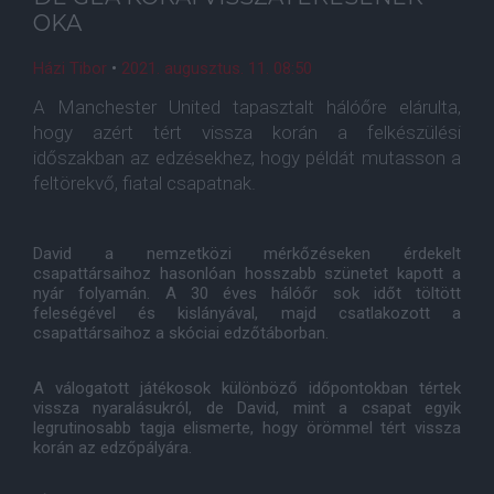
OKA
Házi Tibor
•
2021. augusztus. 11. 08:50
A Manchester United tapasztalt hálóőre elárulta,
hogy azért tért vissza korán a felkészülési
időszakban az edzésekhez, hogy példát mutasson a
feltörekvő, fiatal csapatnak.
David a nemzetközi mérkőzéseken érdekelt
csapattársaihoz hasonlóan hosszabb szünetet kapott a
nyár folyamán. A 30 éves hálóőr sok időt töltött
feleségével és kislányával, majd csatlakozott a
csapattársaihoz a skóciai edzőtáborban.
A válogatott játékosok különböző időpontokban tértek
vissza nyaralásukról, de David, mint a csapat egyik
legrutinosabb tagja elismerte, hogy örömmel tért vissza
korán az edzőpályára.