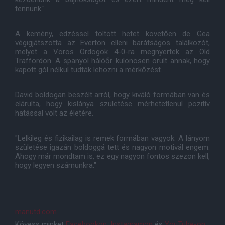
tennünk."
A kemény, edzéssel töltött hetet követően de Gea
végigjátszotta az Everton elleni barátságos találkozót,
melyet a Vörös Ördögök 4-0-ra megnyertek az Old
Traffordon. A spanyol hálóőr különösen örült annak, hogy
kapott gól nélkül tudták lehozni a mérkőzést.
David boldogan beszélt arról, hogy kiváló formában van és
elárulta, hogy kislánya születése mérhetetlenül pozitív
hatással volt az életére.
"Lelkileg és fizikailag is remek formában vagyok. A lányom
születése igazán boldoggá tett és nagyon motivál engem.
Ahogy már mondtam is, ez egy nagyon fontos szezon kell,
hogy legyen számunkra."
manutd.com
Kövess minket
Facebookon
,
Instagramon
és
YouTube-on