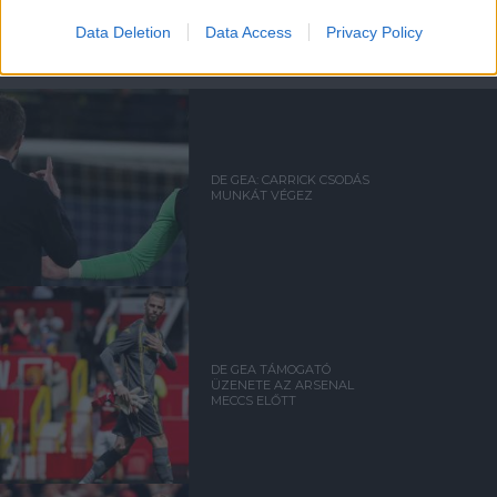
Data Deletion
Data Access
Privacy Policy
DAVID DE GEA
DE GEA: CARRICK CSODÁS
MUNKÁT VÉGEZ
DE GEA TÁMOGATÓ
ÜZENETE AZ ARSENAL
MECCS ELŐTT