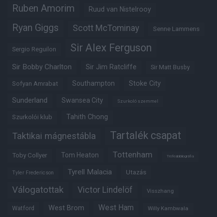
Ruben Amorim
Ruud van Nistelrooy
Ryan Giggs
Scott McTominay
Senne Lammens
Sir Alex Ferguson
Sergio Reguilon
Sir Bobby Charlton
Sir Jim Ratcliffe
Sir Matt Busby
Southampton
Stoke City
Sofyan Amrabat
Sunderland
Swansea City
Szurkoló szemmel
Tahith Chong
Szurkolói klub
Tartalék csapat
Taktikai mágnestábla
Tottenham
Tom Heaton
Toby Collyer
Trófeabibliográfia
Tyrell Malacia
Utazás
Tyler Fredericson
Válogatottak
Victor Lindelöf
Visszhang
West Ham
West Brom
Watford
Willy Kambwala