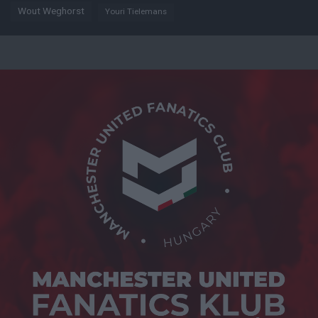
Wout Weghorst
Youri Tielemans