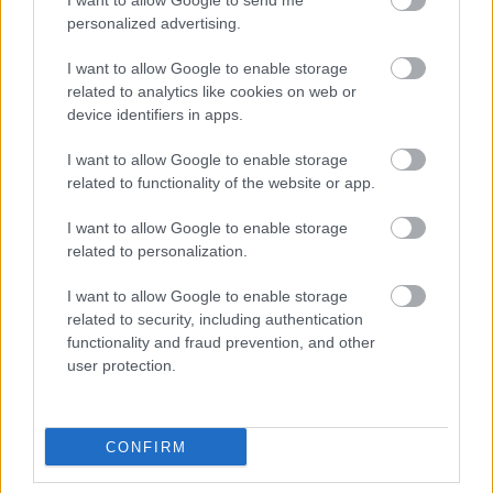
I want to allow Google to send me
personalized advertising.
3 nap 3 óra 7 perc 44 másodperc
I want to allow Google to enable storage
related to analytics like cookies on web or
AC Milan
vs
Manchester United
2026-08-15 18:00
device identifiers in apps.
ELŐZŐ MÉRKŐZÉSEK
I want to allow Google to enable storage
related to functionality of the website or app.
Támogatás
I want to allow Google to enable storage
related to personalization.
I want to allow Google to enable storage
Támogasd adományoddal
a ManUtdFanatics.hu működését!
related to security, including authentication
functionality and fraud prevention, and other
user protection.
CONFIRM
Kapcsolódó hírek