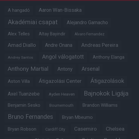
Aaron Wan-Bissaka
A hangadó
Akadémiai csapat
Alejandro Garnacho
Alex Telles
Altay Bayindir
Alvaro Fernandez
Amad Diallo
Andre Onana
Andreas Pereira
Angol válogatott
Anthony Elanga
Andrey Santos
Anthony Martial
Arsenal
Antony
Átigazolások
Átigazolási Center
Aston Villa
Bajnokok Ligája
Axel Tuanzebe
Ayden Heaven
Benjamin Sesko
Brandon Williams
Bournemouth
Bruno Fernandes
Bryan Mbeumo
Casemiro
Chelsea
Bryan Robson
Cardiff City