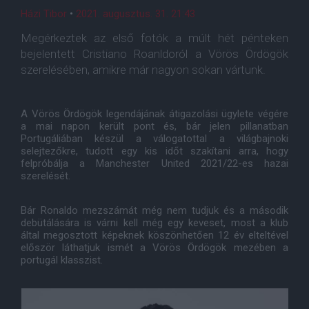
Házi Tibor
•
2021. augusztus. 31. 21:43
Megérkeztek az első fotók a múlt hét pénteken
bejelentett Cristiano Roanldoról a Vörös Ördögök
szerelésében, amikre már nagyon sokan vártunk.
A Vörös Ördögök legendájának átigazolási ügylete végére
a mai napon került pont és, bár jelen pillanatban
Portugáliában készül a válogatottal a világbajnoki
selejtezőkre, tudott egy kis időt szakítani arra, hogy
felpróbálja a Manchester United 2021/22-es hazai
szerelését.
Bár Ronaldo mezszámát még nem tudjuk és a második
debütálására is várni kell még egy keveset, most a klub
által megosztott képeknek köszönhetően 12 év elteltével
először láthatjuk ismét a Vörös Ördögök mezében a
portugál klasszist.