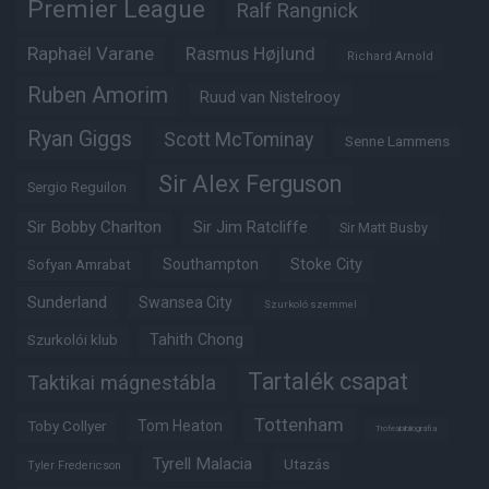
Premier League
Ralf Rangnick
Raphaël Varane
Rasmus Højlund
Richard Arnold
Ruben Amorim
Ruud van Nistelrooy
Ryan Giggs
Scott McTominay
Senne Lammens
Sir Alex Ferguson
Sergio Reguilon
Sir Bobby Charlton
Sir Jim Ratcliffe
Sir Matt Busby
Southampton
Stoke City
Sofyan Amrabat
Sunderland
Swansea City
Szurkoló szemmel
Tahith Chong
Szurkolói klub
Tartalék csapat
Taktikai mágnestábla
Tottenham
Tom Heaton
Toby Collyer
Trófeabibliográfia
Tyrell Malacia
Utazás
Tyler Fredericson