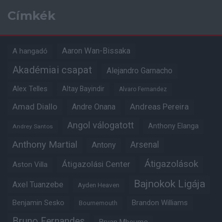
Címkék
Aaron Wan-Bissaka
A hangadó
Akadémiai csapat
Alejandro Garnacho
Alex Telles
Altay Bayindir
Alvaro Fernandez
Amad Diallo
Andre Onana
Andreas Pereira
Angol válogatott
Anthony Elanga
Andrey Santos
Anthony Martial
Arsenal
Antony
Átigazolások
Átigazolási Center
Aston Villa
Bajnokok Ligája
Axel Tuanzebe
Ayden Heaven
Benjamin Sesko
Brandon Williams
Bournemouth
Bruno Fernandes
Bryan Mbeumo