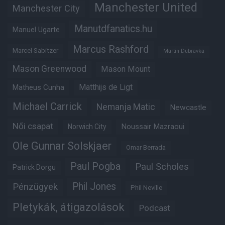
Manchester United
Manchester City
Manutdfanatics.hu
Manuel Ugarte
Marcus Rashford
Marcel Sabitzer
Martin Dubravka
Mason Greenwood
Mason Mount
Matheus Cunha
Matthijs de Ligt
Michael Carrick
Nemanja Matic
Newcastle
Női csapat
Noussair Mazraoui
Norwich City
Ole Gunnar Solskjaer
Omar Berrada
Paul Pogba
Paul Scholes
Patrick Dorgu
Phil Jones
Pénzügyek
Phil Neville
Pletykák, átigazolások
Podcast