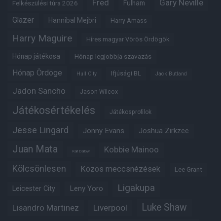
Fred
Gary Neville
Fulham
Felkészülési túra 2026
Glazer
Hannibal Mejbri
Harry Amass
Harry Maguire
Híres magyar Vörös Ördögök
Hónap játékosa
Hónap legjobbja szavazás
Hónap Ördöge
Ifjúsági BL
Hull City
Jack Butland
Jadon Sancho
Jason Wilcox
Játékosértékelés
Játékosprofilok
Jesse Lingard
Jonny Evans
Joshua Zirkzee
Juan Mata
Kobbie Mainoo
Karl Darlow
Kölcsönlesen
Közös meccsnézések
Lee Grant
Ligakupa
Leny Yoro
Leicester City
Luke Shaw
Lisandro Martinez
Liverpool