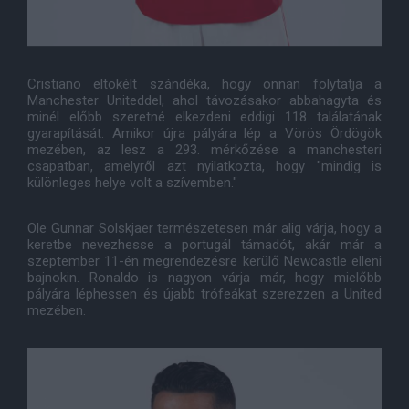
Cristiano eltökélt szándéka, hogy onnan folytatja a
Manchester Uniteddel, ahol távozásakor abbahagyta és
minél előbb szeretné elkezdeni eddigi 118 találatának
gyarapítását. Amikor újra pályára lép a Vörös Ördögök
mezében, az lesz a 293. mérkőzése a manchesteri
csapatban, amelyről azt nyilatkozta, hogy "mindig is
különleges helye volt a szívemben."
Ole Gunnar Solskjaer természetesen már alig várja, hogy a
keretbe nevezhesse a portugál támadót, akár már a
szeptember 11-én megrendezésre kerülő Newcastle elleni
bajnokin. Ronaldo is nagyon várja már, hogy mielőbb
pályára léphessen és újabb trófeákat szerezzen a United
mezében.