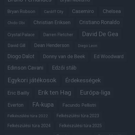
Casemiro
Chelsea
Bryan Robson
Cardiff City
Christian Eriksen
Cristiano Ronaldo
Chido Obi
David De Gea
Crystal Palace
Darren Fletcher
Dean Henderson
David Gill
Diego Leon
Diogo Dalot
Donny van de Beek
Ed Woodward
Edinson Cavani
Edzői stáb
Egykori játékosok
Érdekességek
Erik ten Hag
Európa-liga
Eric Bailly
FA-kupa
Everton
Facundo Pellistri
Felkészülési túra 2022
Felkészülési túra 2023
Felkészülési túra 2024
Felkészülési túra 2025