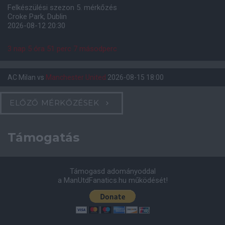
Felkészülési szezon 5. mérkőzés
Croke Park, Dublin
2026-08-12 20:30
3 nap 5 óra 51 perc 6 másodperc
AC Milan
vs
Manchester United
2026-08-15 18:00
ELŐZŐ MÉRKŐZÉSEK
Támogatás
Támogasd adományoddal
a ManUtdFanatics.hu működését!