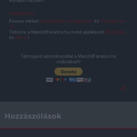
Ronaldo hazatért.
manutd.com
Kövess minket
Facebookon
,
Instagramon
és
YouTube-on
is!
Töltsd le a ManUtdFanatics.hu mobil applikációt
Androidra
és
iOS-re
!
Támogasd adományoddal a ManUtdFanatics.hu
működését!
Hozzászólások