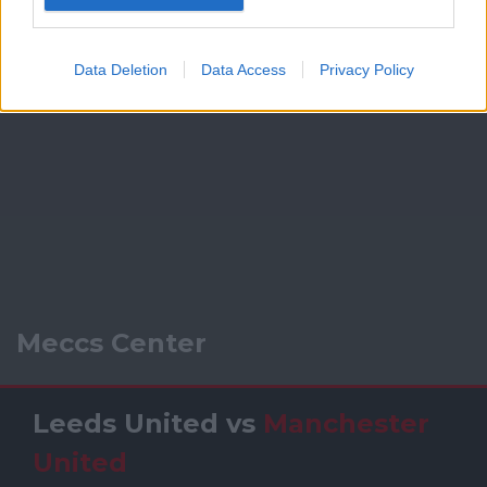
Data Deletion
Data Access
Privacy Policy
Meccs Center
Leeds United
vs
Manchester
United