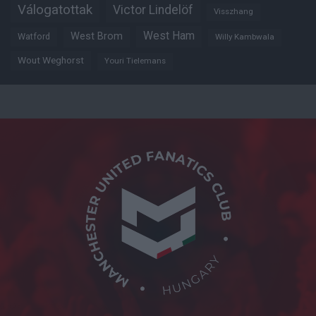
Válogatottak
Victor Lindelöf
Visszhang
West Ham
West Brom
Watford
Willy Kambwala
Wout Weghorst
Youri Tielemans