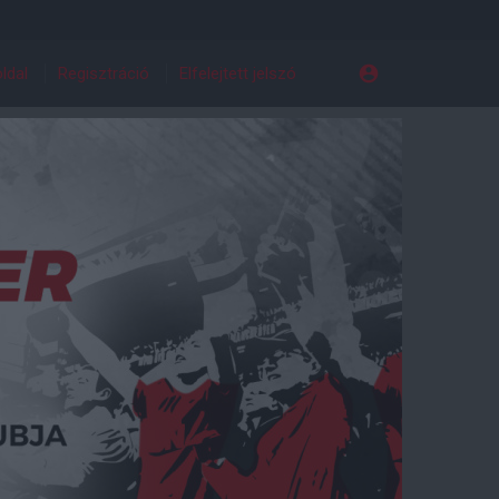
ldal
Regisztráció
Elfelejtett jelszó