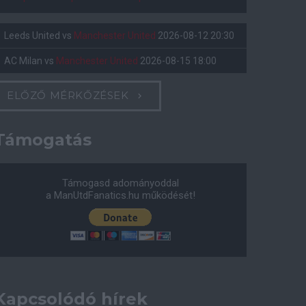
Leeds United
vs
Manchester United
2026-08-12 20:30
AC Milan
vs
Manchester United
2026-08-15 18:00
ELŐZŐ MÉRKŐZÉSEK
Támogatás
Támogasd adományoddal
a ManUtdFanatics.hu működését!
Kapcsolódó hírek