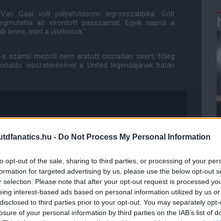
an Gaal volt pályafutásom legrosszabbika. Gólt
gmutatta az elrontott passzaimat. Egyik napról a
b lenne, mint a játékosok."
 számú mezről nem aratott osztatlan sikert, főleg
Ronaldo visszatérésével a United legendájának hátán
dfanatics.hu -
Do Not Process My Personal Information
to opt-out of the sale, sharing to third parties, or processing of your per
formation for targeted advertising by us, please use the below opt-out s
r selection. Please note that after your opt-out request is processed y
eing interest-based ads based on personal information utilized by us or
disclosed to third parties prior to your opt-out. You may separately opt-
losure of your personal information by third parties on the IAB’s list of