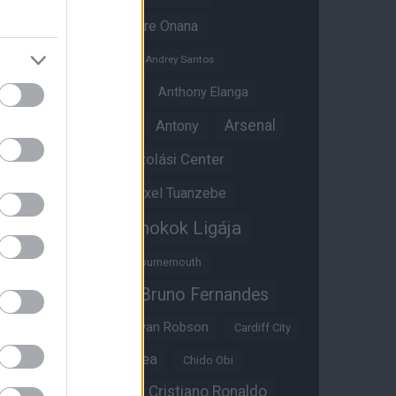
Amad Diallo
Andre Onana
Andreas Pereira
Andrey Santos
Angol válogatott
Anthony Elanga
Anthony Martial
Arsenal
Antony
Átigazolási Center
Aston Villa
Átigazolások
Axel Tuanzebe
Bajnokok Ligája
Ayden Heaven
Benjamin Sesko
Bournemouth
Bruno Fernandes
Brandon Williams
Bryan Mbeumo
Bryan Robson
Cardiff City
Casemiro
Chelsea
Chido Obi
Christian Eriksen
Cristiano Ronaldo