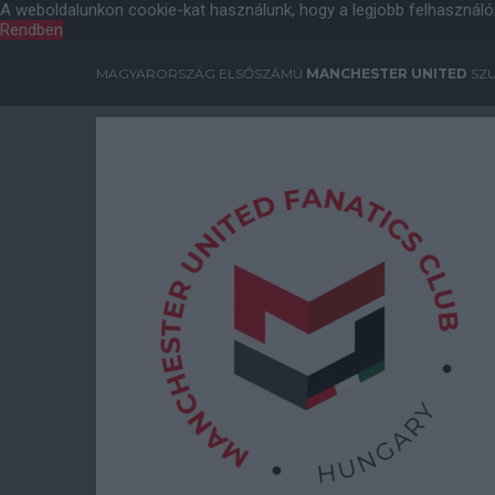
A weboldalunkon cookie-kat használunk, hogy a legjobb felhasználó
Rendben
MAGYARORSZÁG ELSŐSZÁMÚ
MANCHESTER UNITED
SZU