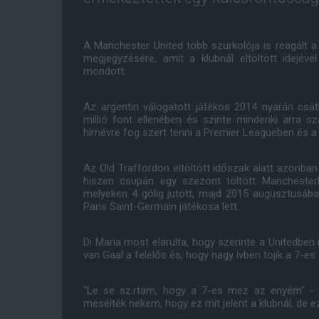
A Manchester United több szurkolója is reagált a
megjegyzésére, amit a klubnál eltöltött idejé
mondott.
Az argentin válogatott játékos 2014 nyarán csa
millió font ellenében és szinte mindenki arra 
hírnévre fog szert tenni a Premier Leagueben és a
Az Old Traffordon eltöltött időszak alatt azonba
hiszen csupán egy szezont töltött Manchester
melyeken 4 gólig jutott, majd 2015 augusztusába
Paris Saint-Germain játékosa lett.
Di Maria most elárulta, hogy szerinte a Unitedbe
van Gaal a felelős és, hogy nagy ívben tojik a 7-e
"Le se sz.rtam, hogy a 7-es mez az enyém" - 
mesélték nekem, hogy ez mit jelent a klubnál, de 