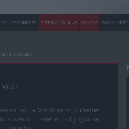
ÖS MECCSNÉZÉS
SZURKOLÓI KLUB
UTAZÁS
ENCIKLOPÉD
..tam a 7-es mezt
S MEZT
éseket tett a Manchester Unitedben
gök szurkolói cserébe pedig gyorsan
 pillanatra.