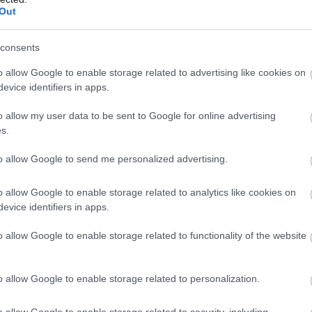
droidra
és
iOS-re
!
Out
ManUtdFanatics.hu működését!
consents
o allow Google to enable storage related to advertising like cookies on
evice identifiers in apps.
o allow my user data to be sent to Google for online advertising
s.
to allow Google to send me personalized advertising.
o allow Google to enable storage related to analytics like cookies on
evice identifiers in apps.
o allow Google to enable storage related to functionality of the website
o allow Google to enable storage related to personalization.
o allow Google to enable storage related to security, including