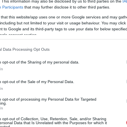
. This information may also be disclosed by us to third parties on the
IA
Participants
that may further disclose it to other third parties.
 that this website/app uses one or more Google services and may gath
including but not limited to your visit or usage behaviour. You may click 
 to Google and its third-party tags to use your data for below specifi
ogle consent section.
l Data Processing Opt Outs
nte mindegyikben kiválasztottak felemlegettek olyan
o opt-out of the Sharing of my personal data.
. A legtöbben azt a pillanatot emlegették fel, amikor
en az, amikor valakivel nem bánnak kesztyűs kézzel
In
 falt során kitessékelte a most 33 éves támadót a
lelátó előtt futó kerítés. Emellett a szurkolók még azt
o opt-out of the Sale of my Personal Data.
In
set mellett a United szurkolói még arra emlékeznek Di
to opt-out of processing my Personal Data for Targeted
ing.
In
o opt-out of Collection, Use, Retention, Sale, and/or Sharing
ube-on is!
ersonal Data that Is Unrelated with the Purposes for which it
lected.