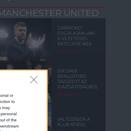
MANCHESTER UNITED
CARRICKET
FOGJA AJÁNLANI
A VEZETŐSÉG
RATCLIFFE-NEK
2026. máj. 13.
SIR DAVE
BRAILSFORD
TÁVOZOTT AZ
IGAZGATÓSÁGBÓL
2026. máj. 07.
sonal or
ection to
ou may
 personal
VÁLTOZÁSOK A
out of the
KLUB KÖRÜL
 downstream