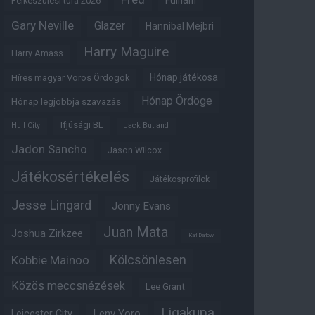
Fulham
Felkészülési túra 2026
Gary Neville
Glazer
Hannibal Mejbri
Harry Maguire
Harry Amass
Hónap játékosa
Híres magyar Vörös Ördögök
Hónap Ördöge
Hónap legjobbja szavazás
Ifjúsági BL
Hull City
Jack Butland
Jadon Sancho
Jason Wilcox
Játékosértékelés
Játékosprofilok
Jesse Lingard
Jonny Evans
Juan Mata
Joshua Zirkzee
Karl Darlow
Kölcsönlesen
Kobbie Mainoo
Közös meccsnézések
Lee Grant
Ligakupa
Leny Yoro
Leicester City