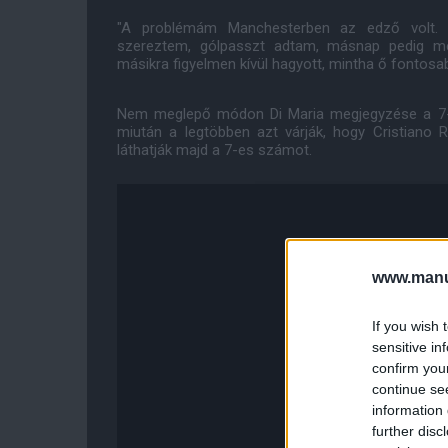
"A problémám Manchesterben az edző volt. V
szereztem, gólpasszt adtam, másnap pedig me
másikra figyelmen kívül hagyott, mintha ő fontosab
Nem meglepő módon Di Maria megjegyzése a 7-s
miután a legtöbben azt várják, hogy Cristiano 
láthatják majd a 7-es számot.
www.manut
If you wish 
sensitive in
confirm you
continue se
information 
further disc