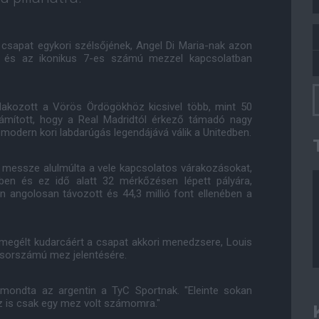
 csapat egykori szélsőjének, Angel Di Maria-nak azon
vel és az ikonikus 7-es számú mezzel kapcsolatban
tlakozott a Vörös Ördögökhöz kicsivel több, mint 50
számított, hogy a Real Madridtól érkező támadó nagy
 modern kori labdarúgás legendájává válik a Unitedben.
n messze alulmúlta a vele kapcsolatos várakozásokat,
ben és ez idő alatt 32 mérkőzésen lépett pályára,
n angolosan távozott és 44,3 millió font ellenében a
n megélt kudarcáért a csapat akkori menedzsere, Louis
s sorszámú mez jelentésére.
mondta az argentin a TyC Sportnak. "Eleinte sokan
ez is csak egy mez volt számomra."