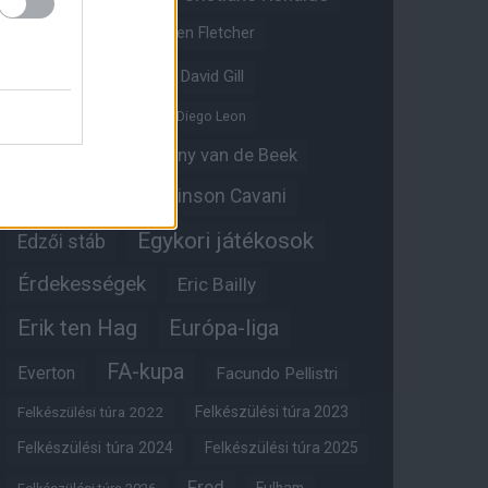
Crystal Palace
Darren Fletcher
David De Gea
David Gill
Dean Henderson
Diego Leon
Diogo Dalot
Donny van de Beek
Edinson Cavani
Ed Woodward
Egykori játékosok
Edzői stáb
Érdekességek
Eric Bailly
Erik ten Hag
Európa-liga
FA-kupa
Everton
Facundo Pellistri
Felkészülési túra 2022
Felkészülési túra 2023
Felkészülési túra 2024
Felkészülési túra 2025
Fred