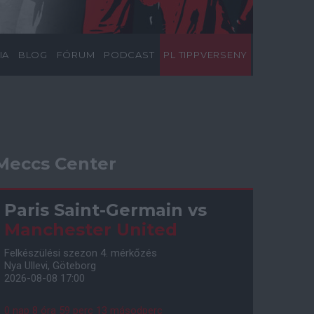
IA
BLOG
FÓRUM
PODCAST
PL TIPPVERSENY
Meccs Center
Paris Saint-Germain
vs
Manchester United
Felkészülési szezon 4. mérkőzés
Nya Ullevi, Göteborg
2026-08-08 17:00
0 nap 8 óra 59 perc 12 másodperc