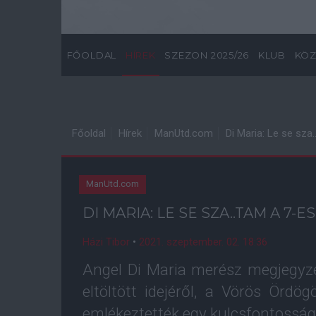
FŐOLDAL
HÍREK
SZEZON 2025/26
KLUB
KÖZ
Főoldal
Hírek
ManUtd.com
Di Maria: Le se sza
ManUtd.com
DI MARIA: LE SE SZA..TAM A 7-E
Házi Tibor
•
2021. szeptember. 02. 18:36
Angel Di Maria merész megjegyz
eltöltött idejéről, a Vörös Ördö
emlékeztették egy kulcsfontosságú