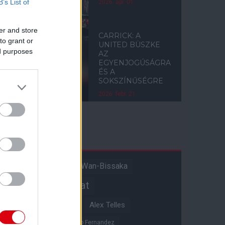
B’s List of
2026. ápr. 01.
er and store
CARRICK: A
to grant or
UNITED BÜSZKE
ed purposes
AZ
EGYENJOGÚSÁGRA
ÉS A
SOKSZÍNŰSÉGRE
2026. febr. 21.
Címkék
Aaron Wan-Bissaka
A hangadó
Akadémiai csapat
Alejandro Garnacho
Alex Telles
Altay Bayindir
Alvaro Fernandez