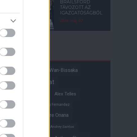
BRAILSFORD
TÁVOZOTT AZ
IGAZGATÓSÁGBÓL
2026. máj. 07.
Címkék
Aaron Wan-Bissaka
A hangadó
Akadémiai csapat
Alejandro Garnacho
Alex Telles
Altay Bayindir
Alvaro Fernandez
Amad Diallo
Andre Onana
Andreas Pereira
Andrey Santos