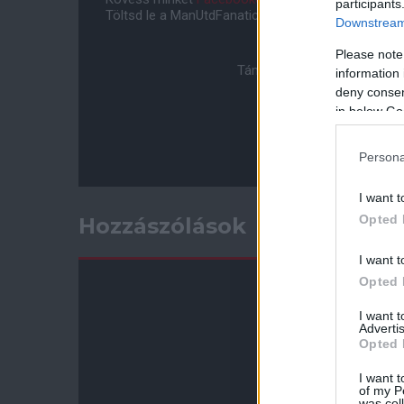
participants
Töltsd le a ManUtdFanatics.hu mobil applikációt
An
Downstream 
Please note
Támogasd adományoddal a 
information 
deny consent
in below Go
Persona
I want t
Opted 
Hozzászólások
I want t
Opted 
I want 
Advertis
Opted 
I want t
of my P
was col