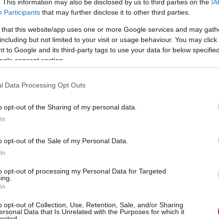
. This information may also be disclosed by us to third parties on the
IA
droidra
és
iOS-re
!
Participants
that may further disclose it to other third parties.
 that this website/app uses one or more Google services and may gath
ManUtdFanatics.hu működését!
including but not limited to your visit or usage behaviour. You may click 
 to Google and its third-party tags to use your data for below specifi
ogle consent section.
l Data Processing Opt Outs
o opt-out of the Sharing of my personal data.
In
o opt-out of the Sale of my Personal Data.
In
to opt-out of processing my Personal Data for Targeted
ing.
In
o opt-out of Collection, Use, Retention, Sale, and/or Sharing
ersonal Data that Is Unrelated with the Purposes for which it
lected.