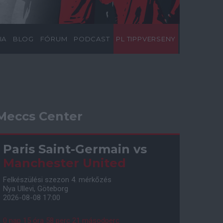
IA
BLOG
FÓRUM
PODCAST
PL TIPPVERSENY
Meccs Center
Paris Saint-Germain
vs
Manchester United
Felkészülési szezon 4. mérkőzés
Nya Ullevi, Göteborg
2026-08-08 17:00
0 nap 15 óra 58 perc 21 másodperc