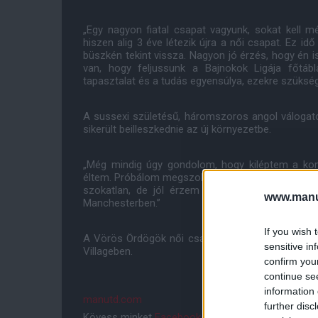
„Egy nagyon fiatal csapat vagyunk, sokat kell m
hiszen alig 3 éve létezik újra a női csapat. Ez idő
büszkén tekint vissza. Nagyon jó érzés, hogy én i
van, hogy feljussunk a Bajnokok Ligája főtáb
tapasztalat és a tudás egyensúlya, ezekre szükség 
A sussexi születésű, háromszoros angol válogatot
sikerült beilleszkednie az új környezetbe.
„Még mindig úgy gondolom, hogy kiléptem a ko
éltem. Próbálom megszokni, szerintem jól is megy. 
szokatlan, de jól érzem magam. Kicsit jobban 
www.manut
Manchesterben.”
If you wish 
A Vörös Ördögök női csapata szeptember 3-án 20
sensitive in
Villageben.
confirm you
continue se
information 
manutd.com
further disc
Kövess minket
Facebookon
,
Instagramon
és
YouT