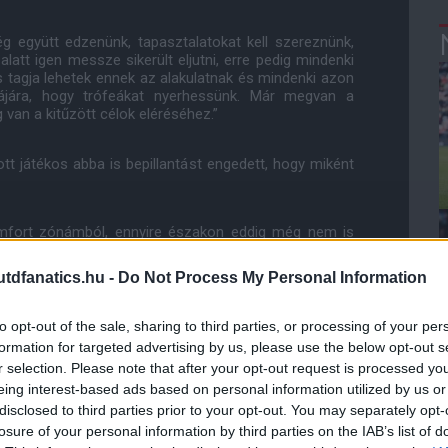
ég együtt edzenünk, tapasztalatokat kell szereznünk,
 alatt igen messze sikerült eljutni, erre pedig mindenki
s tagja lehetek ennek az alakulatnak és mindenki azon
lájára, hogy trófeákat nyerhessünk. Már megvan a
van a kitűzött célok eléréséhez.”
t játékos abba is bepillantást engedett, hogy miként
mfort zónámból, ennyire északon eddig még nem is
Itt egy kicsit hidegebb is van, ez nekem új, kicsit még
fel akarom majd fedezni a környéket, turistáskodni
dfanatics.hu -
Do Not Process My Personal Information
to opt-out of the sale, sharing to third parties, or processing of your per
:45-kor a Reading csapatát fogadják a Leigh Sports
formation for targeted advertising by us, please use the below opt-out s
r selection. Please note that after your opt-out request is processed y
eing interest-based ads based on personal information utilized by us or
disclosed to third parties prior to your opt-out. You may separately opt-
losure of your personal information by third parties on the IAB’s list of
ube-on is!