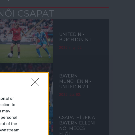
NŐI CSAPAT
UNITED N -
BRIGHTON N 1-1
2026. máj. 02.
BAYERN
MÜNCHEN N -
UNITED N 2-1
2026. ápr. 02.
sonal or
ection to
ou may
 personal
CSAPATHÍREK A
BAYERN ELLENI
out of the
NŐI MECCS
 downstream
ELŐTT