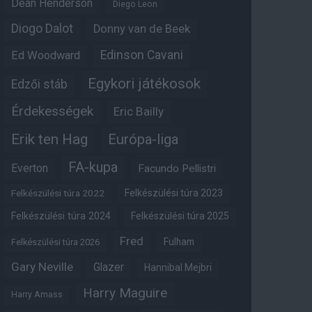
Dean Henderson
Diego Leon
Diogo Dalot
Donny van de Beek
Edinson Cavani
Ed Woodward
Egykori játékosok
Edzői stáb
Érdekességek
Eric Bailly
Erik ten Hag
Európa-liga
FA-kupa
Everton
Facundo Pellistri
Felkészülési túra 2022
Felkészülési túra 2023
Felkészülési túra 2024
Felkészülési túra 2025
Fred
Fulham
Felkészülési túra 2026
Gary Neville
Glazer
Hannibal Mejbri
Harry Maguire
Harry Amass