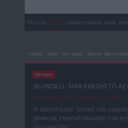
FŐOLDAL
HÍREK
SZEZON 2025/26
KLUB
KÖZ
Főoldal
Hírek
Női csapat
Blundell: Már érezhe
Női csapat
BLUNDELL: MÁR ÉREZHETŐ AZ
Pásztor Mátyás
•
2021. szeptember. 03. 14:30
A Manchester United női csapatá
játékosa, Hannah Blundell már érz
összetartást.