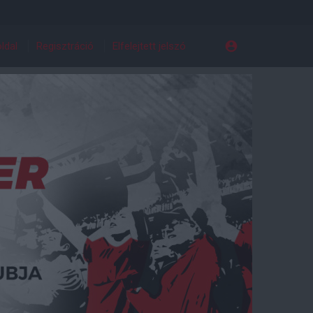
ldal
Regisztráció
Elfelejtett jelszó