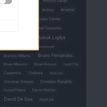
Angol válogatott
Anthony Elanga
Anthony Martial
Arsenal
Antony
Átigazolási Center
Aston Villa
Átigazolások
Axel Tuanzebe
Bajnokok Ligája
Ayden Heaven
Benjamin Sesko
Bournemouth
Bruno Fernandes
Brandon Williams
Bryan Mbeumo
Bryan Robson
Cardiff City
Casemiro
Chelsea
Chido Obi
Christian Eriksen
Cristiano Ronaldo
Crystal Palace
Darren Fletcher
David De Gea
David Gill