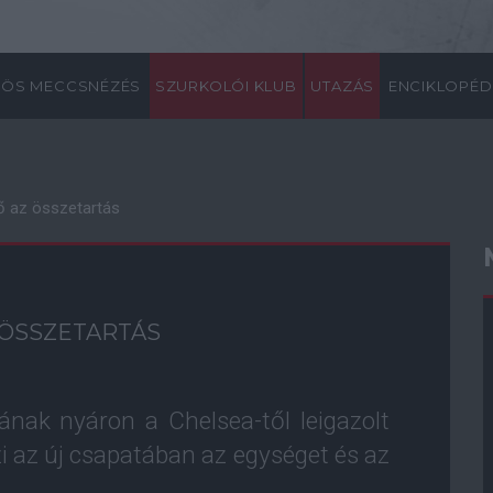
ÖS MECCSNÉZÉS
SZURKOLÓI KLUB
UTAZÁS
ENCIKLOPÉD
tő az összetartás
 ÖSSZETARTÁS
nak nyáron a Chelsea-től leigazolt
i az új csapatában az egységet és az