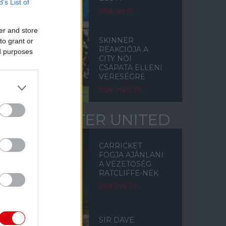
B’s List of
2026. ápr. 01.
er and store
SKINNER
to grant or
REAKCIÓJA A
ed purposes
CITY NŐI
CSAPATA ELLENI
VERESÉGRE
2026. márc. 29.
MANCHESTER UNITED
CARRICKET
FOGJA AJÁNLANI
A VEZETŐSÉG
RATCLIFFE-NEK
2026. máj. 13.
SIR DAVE