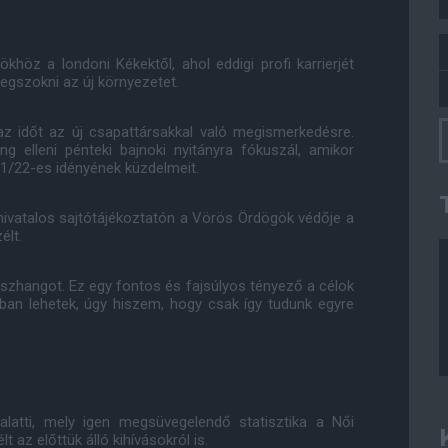
höz a londoni Kékektől, ahol eddigi profi karrierjét
megszokni az új környezetet.
 az időt az új csapattársakkal való megismerkedésre.
 elleni pénteki bajnoki nyitányra fókuszál, amikor
21/22-es idényének küzdelmeit.
 hivatalos sajtótájékoztatón a Vörös Ördögök védője a
élt.
zhangot. Ez egy fontos és fajsúlyos tényező a célok
tban lehetek, úgy hiszem, hogy csak így tudunk egyre
alatti, mely igen megsüvegelendő statisztika a Női
 az előttük álló kihívásokról is.