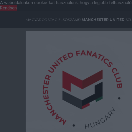
A weboldalunkon cookie-kat használunk, hogy a legjobb felhasználó
Rendben
MAGYARORSZÁG ELSŐSZÁMÚ
MANCHESTER UNITED
SZU