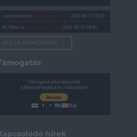
Leeds United
vs
Manchester United
2026-08-12 20:30
AC Milan
vs
Manchester United
2026-08-15 18:00
ELŐZŐ MÉRKŐZÉSEK
Támogatás
Támogasd adományoddal
a ManUtdFanatics.hu működését!
Kapcsolódó hírek