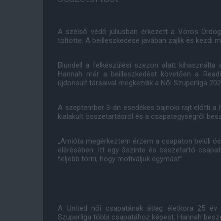
A szélső védő júliusban érkezett a Vörös Ördögök
töltötte. A beilleszkedése javában zajlik és kezdi 
Blundell a felkészülési szezon alatt kihasználta
Hannah már a beilleszkedést követően a Reading
újdonsült társaival megkezdik a Női Szuperliga 20
A szeptember 3-án esedékes bajnoki rajt előtti a
kialakult összetartásról és a csapategységről besz
„Amióta megérkeztem érzem a csapaton belüli öss
elérésében. Itt egy őszinte és összetartó csapa
feljebb törni, hogy motiváljuk egymást”
A United női csapatának átlag életkora 25 év 
Szuperliga többi csapatához képest. Hannah beszélt