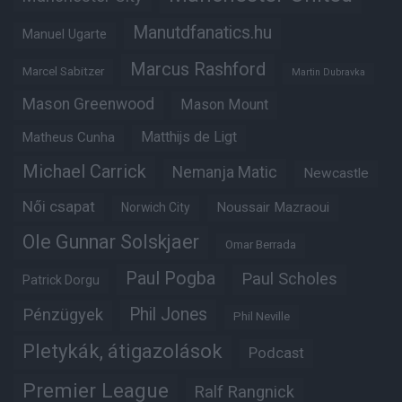
Manutdfanatics.hu
Manuel Ugarte
Marcus Rashford
Marcel Sabitzer
Martin Dubravka
Mason Greenwood
Mason Mount
Matheus Cunha
Matthijs de Ligt
Michael Carrick
Nemanja Matic
Newcastle
Női csapat
Noussair Mazraoui
Norwich City
Ole Gunnar Solskjaer
Omar Berrada
Paul Pogba
Paul Scholes
Patrick Dorgu
Phil Jones
Pénzügyek
Phil Neville
Pletykák, átigazolások
Podcast
Premier League
Ralf Rangnick