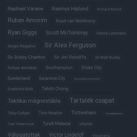
Raphaël Varane
Rasmus Højlund
Richard Arnold
Ruben Amorim
Ruud van Nistelrooy
Ryan Giggs
Scott McTominay
Senne Lammens
Sir Alex Ferguson
Sergio Reguilon
Sir Bobby Charlton
Sir Jim Ratcliffe
Sir Matt Busby
Southampton
Stoke City
Sofyan Amrabat
Sunderland
Swansea City
Szurkoló szemmel
Tahith Chong
Szurkolói klub
Tartalék csapat
Taktikai mágnestábla
Tottenham
Tom Heaton
Toby Collyer
Trófeabibliográfia
Tyrell Malacia
Utazás
Tyler Fredericson
Válogatottak
Victor Lindelöf
Visszhang