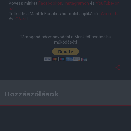
Kövess minket
Facebookon
,
Instagramon
és
YouTube-on
is!
Töltsd le a ManUtdFanatics.hu mobil applikációt
Androidra
és
iOS-re
!
Támogasd adományoddal a ManUtdFanatics.hu
működését!
Hozzászólások