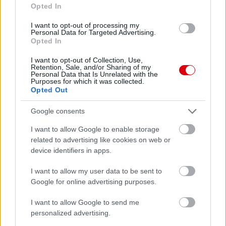
Opted In
I want to opt-out of processing my
Personal Data for Targeted Advertising.
Opted In
I want to opt-out of Collection, Use,
Retention, Sale, and/or Sharing of my
Personal Data that Is Unrelated with the
Purposes for which it was collected.
Opted Out
Google consents
Meccs Center
I want to allow Google to enable storage
related to advertising like cookies on web or
device identifiers in apps.
Paris Saint-Germain
vs
I want to allow my user data to be sent to
Google for online advertising purposes.
Manchester United
I want to allow Google to send me
Felkészülési szezon 4. mérkőzés
personalized advertising.
Nya Ullevi, Göteborg
2026-08-08 17:00