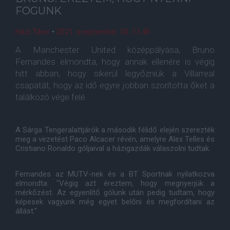
FOGUNK
Házi Tibor
•
2021. szeptember. 30. 11:49
A Manchester United középpályása, Bruno
Fernandes elmondta, hogy annak ellenére is végig
hitt abban, hogy sikerül legyőzniük a Villarreal
csapatát, hogy az idő egyre jobban szorította őket a
találkozó vége felé.
A Sárga Tengeralattjárók a második félidő elején szerezték
meg a vezetést Paco Alcacer révén, amelyre Alex Telles és
Cristiano Ronaldo góljaival a házigazdák válaszolni tudtak.
Fernandes az MUTV-nek és a BT Sportnak nyilatkozva
elmondta: "Végig azt éreztem, hogy megnyerjük a
mérkőzést. Az egyenlítő gólunk után pedig tudtam, hogy
képesek vagyunk még egyet belőni és megfordítani az
állást."