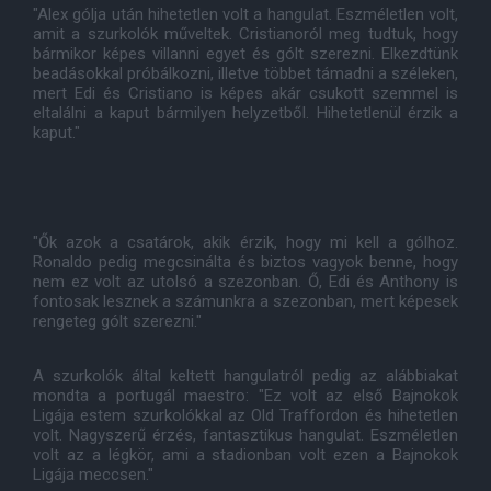
"Alex gólja után hihetetlen volt a hangulat. Eszméletlen volt,
amit a szurkolók műveltek. Cristianoról meg tudtuk, hogy
bármikor képes villanni egyet és gólt szerezni. Elkezdtünk
beadásokkal próbálkozni, illetve többet támadni a széleken,
mert Edi és Cristiano is képes akár csukott szemmel is
eltalálni a kaput bármilyen helyzetből. Hihetetlenül érzik a
kaput."
"Ők azok a csatárok, akik érzik, hogy mi kell a gólhoz.
Ronaldo pedig megcsinálta és biztos vagyok benne, hogy
nem ez volt az utolsó a szezonban. Ő, Edi és Anthony is
fontosak lesznek a számunkra a szezonban, mert képesek
rengeteg gólt szerezni."
A szurkolók által keltett hangulatról pedig az alábbiakat
mondta a portugál maestro: "Ez volt az első Bajnokok
Ligája estem szurkolókkal az Old Traffordon és hihetetlen
volt. Nagyszerű érzés, fantasztikus hangulat. Eszméletlen
volt az a légkör, ami a stadionban volt ezen a Bajnokok
Ligája meccsen."