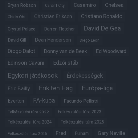
Casemiro
Chelsea
Bryan Robson
Cardiff City
Christian Eriksen
Cristiano Ronaldo
Chido Obi
David De Gea
Crystal Palace
Darren Fletcher
Dean Henderson
David Gill
Diego Leon
Diogo Dalot
Donny van de Beek
Ed Woodward
Edinson Cavani
Edzői stáb
Egykori játékosok
Érdekességek
Erik ten Hag
Európa-liga
Eric Bailly
FA-kupa
Everton
Facundo Pellistri
Felkészülési túra 2022
Felkészülési túra 2023
Felkészülési túra 2024
Felkészülési túra 2025
Fred
Gary Neville
Fulham
Felkészülési túra 2026