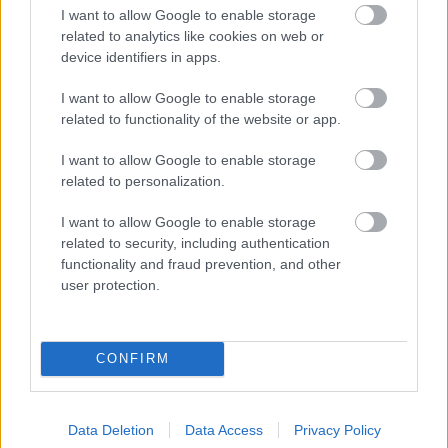
I want to allow Google to enable storage
related to analytics like cookies on web or
0 nap 18 óra 39 perc 5 másodperc
device identifiers in apps.
Leeds United
vs
Manchester United
2026-08-12 20:30
I want to allow Google to enable storage
related to functionality of the website or app.
AC Milan
vs
Manchester United
2026-08-15 18:00
I want to allow Google to enable storage
related to personalization.
ELŐZŐ MÉRKŐZÉSEK
I want to allow Google to enable storage
related to security, including authentication
Támogatás
functionality and fraud prevention, and other
user protection.
Támogasd adományoddal
a ManUtdFanatics.hu működését!
CONFIRM
Data Deletion
Data Access
Privacy Policy