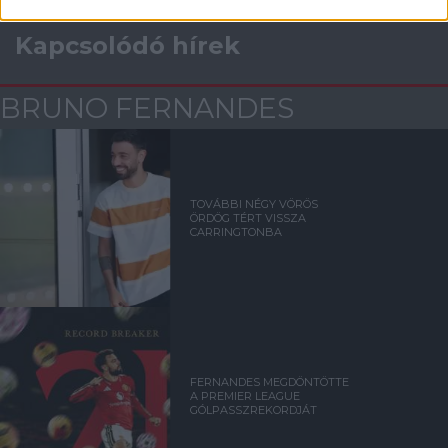
Kapcsolódó hírek
BRUNO FERNANDES
TOVÁBBI NÉGY VÖRÖS
ÖRDÖG TÉRT VISSZA
CARRINGTONBA
FERNANDES MEGDÖNTÖTTE
A PREMIER LEAGUE
GÓLPASSZREKORDJÁT