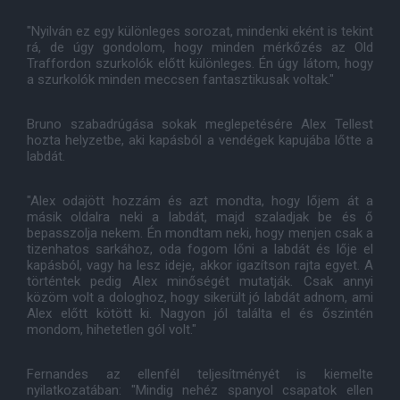
"Nyilván ez egy különleges sorozat, mindenki eként is tekint
rá, de úgy gondolom, hogy minden mérkőzés az Old
Traffordon szurkolók előtt különleges. Én úgy látom, hogy
a szurkolók minden meccsen fantasztikusak voltak."
Bruno szabadrúgása sokak meglepetésére Alex Tellest
hozta helyzetbe, aki kapásból a vendégek kapujába lőtte a
labdát.
"Alex odajött hozzám és azt mondta, hogy lőjem át a
másik oldalra neki a labdát, majd szaladjak be és ő
bepasszolja nekem. Én mondtam neki, hogy menjen csak a
tizenhatos sarkához, oda fogom lőni a labdát és lője el
kapásból, vagy ha lesz ideje, akkor igazítson rajta egyet. A
történtek pedig Alex minőségét mutatják. Csak annyi
közöm volt a dologhoz, hogy sikerült jó labdát adnom, ami
Alex előtt kötött ki. Nagyon jól találta el és őszintén
mondom, hihetetlen gól volt."
Fernandes az ellenfél teljesítményét is kiemelte
nyilatkozatában: "Mindig nehéz spanyol csapatok ellen