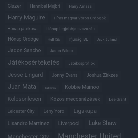
Glazer
Hannibal Mejbri
Harry Amass
Harry Maguire
Híres magyar Vörös Ördögök
Hónap játékosa
Hónap legjobbja szavazás
Hónap Ördöge
Ifjúsági BL
Hull City
Jack Butland
Jadon Sancho
Jason Wilcox
Játékosértékelés
Játékosprofilok
Jesse Lingard
Jonny Evans
Joshua Zirkzee
Juan Mata
Kobbie Mainoo
Karl Darlow
Kölcsönlesen
Közös meccsnézések
Lee Grant
Ligakupa
Leny Yoro
Leicester City
Luke Shaw
Lisandro Martinez
Liverpool
Manchester United
Manchester City