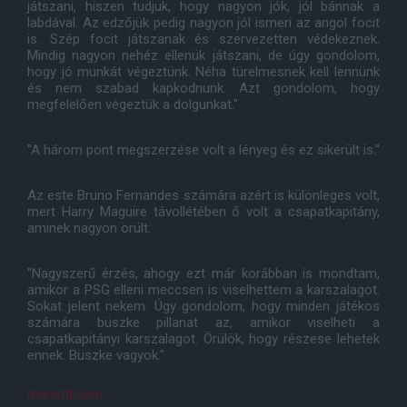
játszani, hiszen tudjuk, hogy nagyon jók, jól bánnak a
labdával. Az edzőjük pedig nagyon jól ismeri az angol focit
is. Szép focit játszanak és szervezetten védekeznek.
Mindig nagyon nehéz ellenük játszani, de úgy gondolom,
hogy jó munkát végeztünk. Néha türelmesnek kell lennünk
és nem szabad kapkodnunk. Azt gondolom, hogy
megfelelően végeztük a dolgunkat."
"A három pont megszerzése volt a lényeg és ez sikerült is."
Az este Bruno Fernandes számára azért is különleges volt,
mert Harry Maguire távollétében ő volt a csapatkapitány,
aminek nagyon örült.
"Nagyszerű érzés, ahogy ezt már korábban is mondtam,
amikor a PSG elleni meccsen is viselhettem a karszalagot.
Sokat jelent nekem. Úgy gondolom, hogy minden játékos
számára büszke pillanat az, amikor viselheti a
csapatkapitányi karszalagot. Örülök, hogy részese lehetek
ennek. Büszke vagyok."
manutd.com