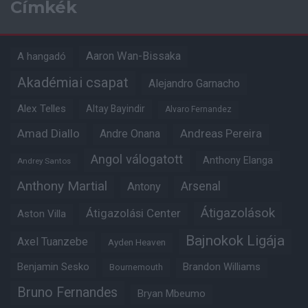
Címkék
Aaron Wan-Bissaka
A hangadó
Akadémiai csapat
Alejandro Garnacho
Alex Telles
Altay Bayindir
Alvaro Fernandez
Amad Diallo
Andre Onana
Andreas Pereira
Angol válogatott
Anthony Elanga
Andrey Santos
Anthony Martial
Arsenal
Antony
Átigazolások
Átigazolási Center
Aston Villa
Bajnokok Ligája
Axel Tuanzebe
Ayden Heaven
Benjamin Sesko
Brandon Williams
Bournemouth
Bruno Fernandes
Bryan Mbeumo