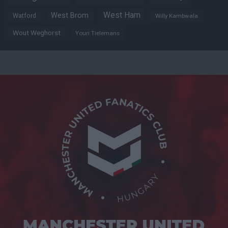
West Ham
West Brom
Watford
Willy Kambwala
Wout Weghorst
Youri Tielemans