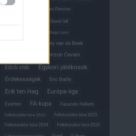
Crystal Palace
Darren Fletcher
David De Gea
David Gill
Dean Henderson
Diego Leon
Diogo Dalot
Donny van de Beek
Edinson Cavani
Ed Woodward
Egykori játékosok
Edzői stáb
Érdekességek
Eric Bailly
Erik ten Hag
Európa-liga
FA-kupa
Everton
Facundo Pellistri
Felkészülési túra 2022
Felkészülési túra 2023
Felkészülési túra 2024
Felkészülési túra 2025
Fred