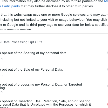
. This information may also be disclosed by us to third parties on the
IA
Participants
that may further disclose it to other third parties.
 that this website/app uses one or more Google services and may gath
including but not limited to your visit or usage behaviour. You may click 
 to Google and its third-party tags to use your data for below specifi
ogle consent section.
l Data Processing Opt Outs
o opt-out of the Sharing of my personal data.
In
o opt-out of the Sale of my Personal Data.
In
to opt-out of processing my Personal Data for Targeted
ing.
In
o opt-out of Collection, Use, Retention, Sale, and/or Sharing
ersonal Data that Is Unrelated with the Purposes for which it
lected.