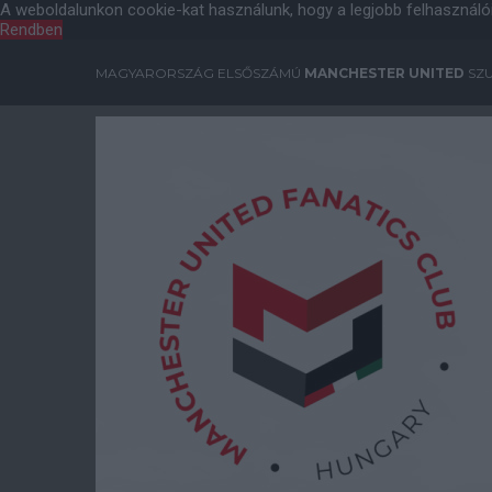
A weboldalunkon cookie-kat használunk, hogy a legjobb felhasználó
Rendben
MAGYARORSZÁG ELSŐSZÁMÚ
MANCHESTER UNITED
SZU