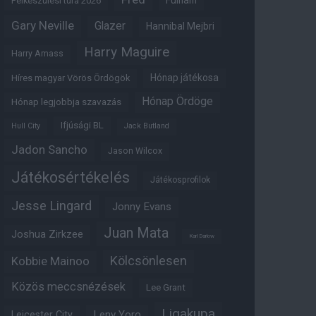
Fulham
Felkészülési túra 2026
Gary Neville
Glazer
Hannibal Mejbri
Harry Maguire
Harry Amass
Hónap játékosa
Híres magyar Vörös Ördögök
Hónap Ördöge
Hónap legjobbja szavazás
Ifjúsági BL
Hull City
Jack Butland
Jadon Sancho
Jason Wilcox
Játékosértékelés
Játékosprofilok
Jesse Lingard
Jonny Evans
Juan Mata
Joshua Zirkzee
Karl Darlow
Kölcsönlesen
Kobbie Mainoo
Közös meccsnézések
Lee Grant
Ligakupa
Leny Yoro
Leicester City