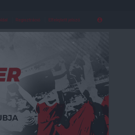
ldal
Regisztráció
Elfelejtett jelszó