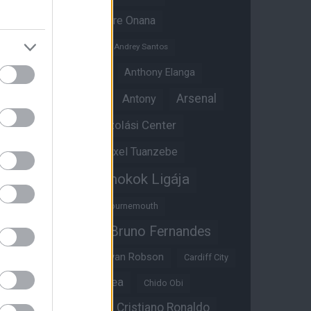
Amad Diallo
Andre Onana
Andreas Pereira
Andrey Santos
Angol válogatott
Anthony Elanga
Anthony Martial
Arsenal
Antony
Átigazolási Center
Aston Villa
Átigazolások
Axel Tuanzebe
Bajnokok Ligája
Ayden Heaven
Benjamin Sesko
Bournemouth
Bruno Fernandes
Brandon Williams
Bryan Mbeumo
Bryan Robson
Cardiff City
Casemiro
Chelsea
Chido Obi
Christian Eriksen
Cristiano Ronaldo