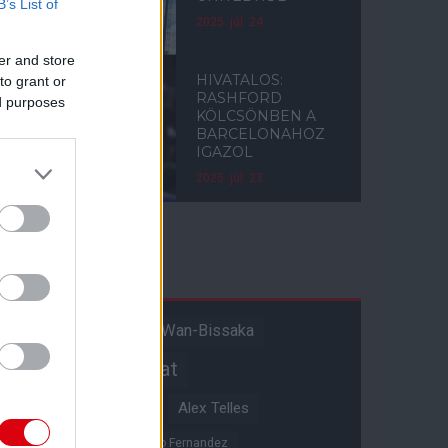
B’s List of
2025. júl. 24.
er and store
HIVATALOS:
to grant or
RASHFORD
ed purposes
KÖLCSÖNBEN A
BARCELONAHOZ
IGAZOL
2025. júl. 23.
Címkék
Aaron Wan-Bissaka
A hangadó
Akadémiai csapat
Alejandro Garnacho
Alex Telles
Altay Bayindir
Alvaro Fernandez