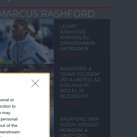
MARCUS RASHFORD
LEJÁRT
RASHFORD
KIVÁSÁRLÁSI
ZÁRADÉKÁNAK
HATÁRIDEJE
2026. júl. 17.
RASHFORD: A
"SENKI FÖLDJÉN"
JÁR A UNITED, AZ
ÁTALAKULÁS
MÉG EL SE
KEZDŐDÖTT
sonal or
2025. aug. 13.
ection to
ou may
 personal
RASHFORD: NEM
TUDOK ROSSZAT
out of the
MONDANI A
 downstream
UNITEDRŐL