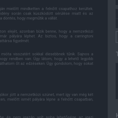
ján mielőtt mindketten a felnőtt csapathoz kerültek.
ő idény során csak küszködött sérülése miatt és az
 döntés, hogy megműtik a vállát.
ezon elejét, azonban bízik benne, hogy a nemzetközi
 már pályára léphet. Az biztos, hogy a carringtoni
ttársa figyelmét.
mióta visszatért sokkal élesebbnek tűnik. Sajnos a
 hogy rendben van. Úgy látom, hogy a lehető legjobb
 láthatom őt az edzéseken. Úgy gondolom, hogy sokat
jókor jött a nemzetközi szünet, mert így van még két
en, mielőtt ismét pályára lépne a felnőtt csapatban,
zbe és nem igazán volt soha lehetősége az igazi