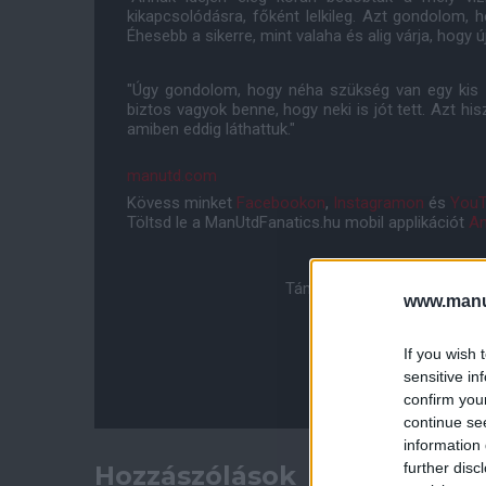
kikapcsolódásra, főként lelkileg. Azt gondolom, 
Éhesebb a sikerre, mint valaha és alig várja, hogy ú
"Úgy gondolom, hogy néha szükség van egy kis 
biztos vagyok benne, hogy neki is jót tett. Azt h
amiben eddig láthattuk."
manutd.com
Kövess minket
Facebookon
,
Instagramon
és
YouT
Töltsd le a ManUtdFanatics.hu mobil applikációt
An
Támogasd adományoddal a 
www.manut
If you wish 
sensitive in
confirm you
continue se
information 
further disc
Hozzászólások