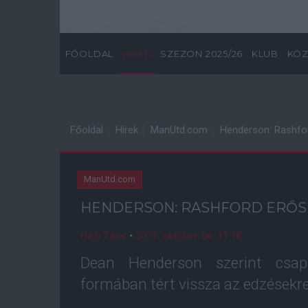
FŐOLDAL
HÍREK
SZEZON 2025/26
KLUB
KÖZ
Főoldal
Hírek
ManUtd.com
Henderson: Rashfor
ManUtd.com
HENDERSON: RASHFORD ERŐSE
Házi Tibor
•
2021. október. 06. 11:18
Dean Henderson szerint csapa
formában tért vissza az edzésekre