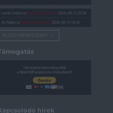
Leeds United
vs
Manchester United
2026-08-12 20:30
AC Milan
vs
Manchester United
2026-08-15 18:00
ELŐZŐ MÉRKŐZÉSEK
Támogatás
Támogasd adományoddal
a ManUtdFanatics.hu működését!
Kapcsolódó hírek