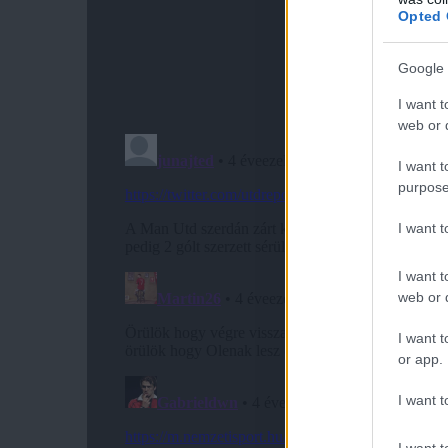
Opted 
Google 
I want t
web or d
I want t
purpose
I want 
I want t
web or d
I want t
or app.
I want t
I want t