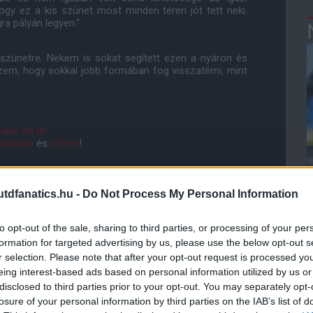
hogy ez a kis szünet most minden téren jót tett neki.
jra pályán legyen."
szünetre. Nekem is sokat segített ezen a nyáron és
iszem, hogy sokkal jobb formában fog visszatérni, mint
ube-on is!
droidra
és
iOS-re
!
ManUtdFanatics.hu működését!
dfanatics.hu -
Do Not Process My Personal Information
to opt-out of the sale, sharing to third parties, or processing of your per
formation for targeted advertising by us, please use the below opt-out s
r selection. Please note that after your opt-out request is processed y
eing interest-based ads based on personal information utilized by us or
disclosed to third parties prior to your opt-out. You may separately opt-
losure of your personal information by third parties on the IAB’s list of