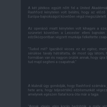
A két játékos együtt nőtt fel a United Akadémiá
Rashford kénytelen volt belátni, hogy az előz
Európa-bajnokságot követően végül megszületett a
Az operáció miatt kénytelen volt kihagyni a sz
szünetet követően a Leicester elleni bajnokin
edzőközpontban végzett munkája felkeltette csapa
"Tudod mit? Igazából vicces ez az egész, mert 
sérülése tavaly hátráltatta, de most úgy látom,
formában van és nagyon örülök annak, hogy újra
tud majd segíteni a csapatnak."
A klubnál úgy gondolják, hogy Rashford számára 
hete arra, hogy teljesértékű edzésmunkát végezz
amelynek egészen fiatal kora óta már a tagja.
"Annak idején elég korán bedobták a mély ví