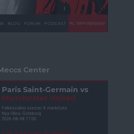
IA
BLOG
FÓRUM
PODCAST
PL TIPPVERSENY
Meccs Center
Paris Saint-Germain
vs
Manchester United
Felkészülési szezon 4. mérkőzés
Nya Ullevi, Göteborg
2026-08-08 17:00
0 nap 16 óra 53 perc 58 másodperc