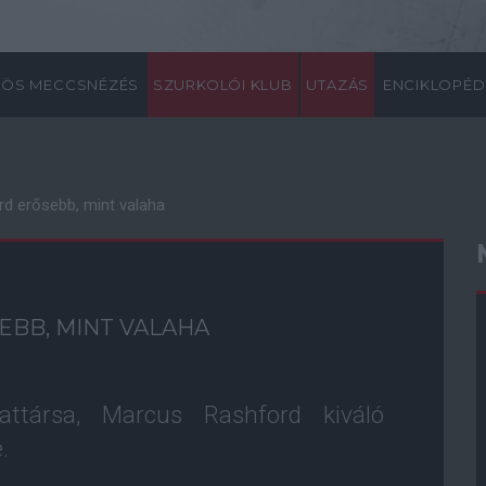
ÖS MECCSNÉZÉS
SZURKOLÓI KLUB
UTAZÁS
ENCIKLOPÉD
d erősebb, mint valaha
BB, MINT VALAHA
ttársa, Marcus Rashford kiváló
.