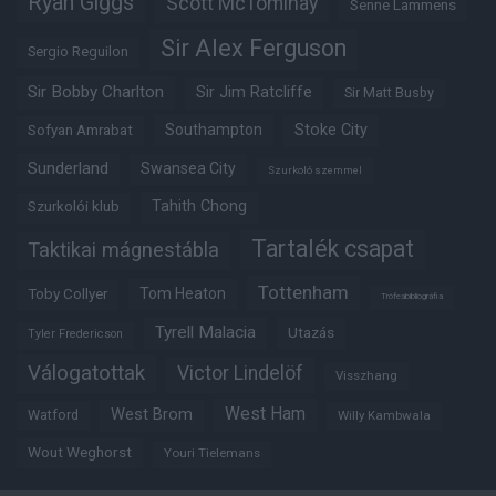
Ryan Giggs
Scott McTominay
Senne Lammens
Sir Alex Ferguson
Sergio Reguilon
Sir Bobby Charlton
Sir Jim Ratcliffe
Sir Matt Busby
Southampton
Stoke City
Sofyan Amrabat
Sunderland
Swansea City
Szurkoló szemmel
Tahith Chong
Szurkolói klub
Tartalék csapat
Taktikai mágnestábla
Tottenham
Tom Heaton
Toby Collyer
Trófeabibliográfia
Tyrell Malacia
Utazás
Tyler Fredericson
Válogatottak
Victor Lindelöf
Visszhang
West Ham
West Brom
Watford
Willy Kambwala
Wout Weghorst
Youri Tielemans