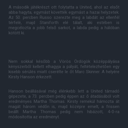
A második játékrészt ott folytatta a United, ahol az elsőt
abba hagyta, egymást követték egymást a hazai helyzetek.
Az 50. percben Russo szerezte meg a labdát az ellenfél
térfelé, majd Staniforth elé tálalt, aki estében is
megcélozta a jobb felső sarkot, a labda pedig a hálóban
kötött ki.
Nem sokkal később a Vörös Ördögök középpályása
kényszerből kellett elhagyja a pályát, feltételezhetően egy
kisebb sérülés miatt cserélte le őt Marc Skinner. A helyére
Kirsty Hanson érkezett.
Hanson beállásával még élénkebb lett a United támadó
gépezete, a 73. percben pedig éppen az ő átadásából volt
eredményes Martha Thomas. Kirsty remekül hámozta át
magát három védőn is, majd középre emelt, a frissen
beállt Martha Thomas pedig nem hibázott, 4-0-ra
módosította az eredményt.