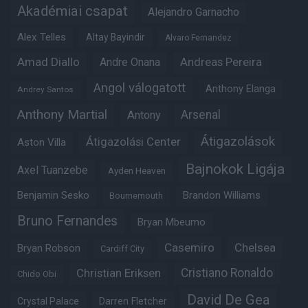
Akadémiai csapat
Alejandro Garnacho
Alex Telles
Altay Bayindir
Alvaro Fernandez
Amad Diallo
Andre Onana
Andreas Pereira
Angol válogatott
Anthony Elanga
Andrey Santos
Anthony Martial
Arsenal
Antony
Átigazolások
Átigazolási Center
Aston Villa
Bajnokok Ligája
Axel Tuanzebe
Ayden Heaven
Benjamin Sesko
Brandon Williams
Bournemouth
Bruno Fernandes
Bryan Mbeumo
Casemiro
Chelsea
Bryan Robson
Cardiff City
Christian Eriksen
Cristiano Ronaldo
Chido Obi
David De Gea
Crystal Palace
Darren Fletcher