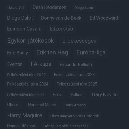
Dean Henderson
David Gill
Diego Leon
Diogo Dalot
Donny van de Beek
Ed Woodward
Edinson Cavani
Edzői stáb
Egykori játékosok
Érdekességek
Erik ten Hag
Európa-liga
Eric Bailly
FA-kupa
Everton
Facundo Pellistri
Felkészülési túra 2022
Felkészülési túra 2023
Felkészülési túra 2024
Felkészülési túra 2025
Fred
Gary Neville
Fulham
Felkészülési túra 2026
Glazer
Hannibal Mejbri
Harry Amass
Harry Maguire
Híres magyar Vörös Ördögök
Hónap játékosa
Hónap legjobbja szavazás