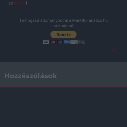
és
iOS-re
!
Támogasd adományoddal a ManUtdFanatics.hu
működését!
Hozzászólások