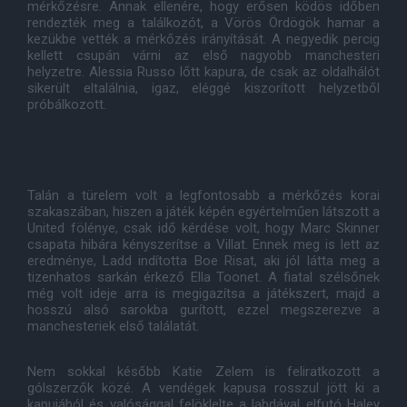
mérkőzésre. Annak ellenére, hogy erősen ködös időben
rendezték meg a találkozót, a Vörös Ördögök hamar a
kezükbe vették a mérkőzés irányítását. A negyedik percig
kellett csupán várni az első nagyobb manchesteri
helyzetre. Alessia Russo lőtt kapura, de csak az oldalhálót
sikerült eltalálnia, igaz, eléggé kiszorított helyzetből
próbálkozott.
Talán a türelem volt a legfontosabb a mérkőzés korai
szakaszában, hiszen a játék képén egyértelműen látszott a
United fölénye, csak idő kérdése volt, hogy Marc Skinner
csapata hibára kényszerítse a Villat. Ennek meg is lett az
eredménye, Ladd indította Boe Risat, aki jól látta meg a
tizenhatos sarkán érkező Ella Toonet. A fiatal szélsőnek
még volt ideje arra is megigazítsa a játékszert, majd a
hosszú alsó sarokba gurított, ezzel megszerezve a
manchesteriek első találatát.
Nem sokkal később Katie Zelem is feliratkozott a
gólszerzők közé. A vendégek kapusa rosszul jött ki a
kapujából és valósággal felöklelte a labdával elfutó Haley