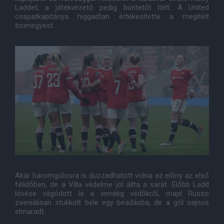
Laddet, a játékvezető pedig büntetőt ítélt. A United
csapatkapitánya higgadtan értékesítette a megítélt
tizenegyest.
Akár háromgólosra is duzzadhatott volna az előny az első
félidőben, de a Villa védelme jól állta a sarat. Előbb Ladd
lövése vágódott le a vendég védőkről, majd Russo
zseniálisan stukkolt bele egy beadásba, de a gól sajnos
elmaradt.