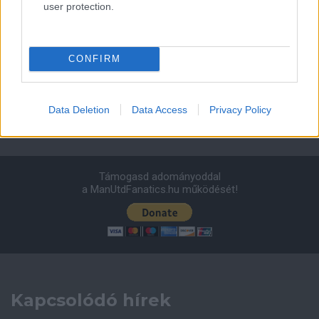
user protection.
Leeds United
vs
Manchester United
2026-08-12 20:30
AC Milan
vs
Manchester United
2026-08-15 18:00
CONFIRM
ELŐZŐ MÉRKŐZÉSEK
Data Deletion
Data Access
Privacy Policy
Támogatás
Támogasd adományoddal
a ManUtdFanatics.hu működését!
Kapcsolódó hírek