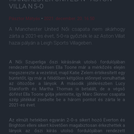
VILLA N 5-0
Pásztor Mátyás
•
2021. december. 20. 16:50
A Manchester United Női csapata nem akárhogy
zárta a 2021-es évet, 5-0-ra győzték le az Aston Villat
hazai pályán a Leigh Sports Villageben.
A Női Szuperliga őszi kiírásának utolsó fordulójában
rendezett mérkőzésen Ella Toone már a mérkőzés elején
megszerezte a vezetést, majd Katie Zelem értékesített egy
büntetőt, így már a félidőben kétgólos előnnyel vonulhattak
az öltözőbe a lányok. A második játékrészben Lucy
Staniforth és Martha Thomas is betalált, de a végső
döfést Ella Toone gólja jelentette, így Marc Skinner csapata
szép játékkal zsebelte be a három pontot és zárta le a
2021-es évet.
Az elmúlt hetekben egyarán 2-0-s sikert hozó Everton és
Brighton elleni sikert követően magabiztosan érkezhettek a
lányok az őszi kiírás utolsó fordulójában rendezett