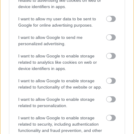
related to advertising like cookies on web or
device identifiers in apps.
I want to allow my user data to be sent to
Google for online advertising purposes.
I want to allow Google to send me
personalized advertising.
I want to allow Google to enable storage
Meccs Center
related to analytics like cookies on web or
device identifiers in apps.
I want to allow Google to enable storage
Paris Saint-Germain
vs
related to functionality of the website or app.
Manchester United
I want to allow Google to enable storage
Felkészülési szezon 4. mérkőzés
related to personalization.
Nya Ullevi, Göteborg
2026-08-08 17:00
I want to allow Google to enable storage
related to security, including authentication
functionality and fraud prevention, and other