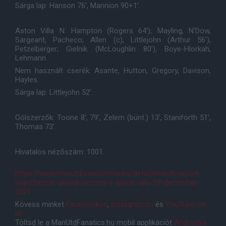
Sárga lap: Hanson 76’, Mannion 90+1’.
Aston Villa N: Hampton (Rogers 64’); Mayling, N'Dow,
Sargeant, Pacheco; Allen (c), Littlejohn (Arthur 56’),
Petzelberger; Gielnik (McLoughlin 80’), Boye-Hlorkah,
Lehmann.
Nem használt cserék: Asante, Hutton, Gregory, Davison,
Hayles.
Sárga lap: Littlejohn 52’.
Gólszerzők: Toone 8’, 79’, Zelem (bünt.) 13’, Staniforth 51’,
Thomas 73’.
Hivatalos nézőszám: 1001.
https://www.manutd.com/en/news/detail/match-report-
manchester-united-women-v-aston-villa-19-december-
2021
Kövess minket
Facebookon
,
Instagramon
és
YouTube-on
is!
Töltsd le a ManUtdFanatics.hu mobil applikációt
Androidra