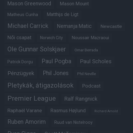
Mason Greenwood
Mason Mount
Matheus Cunha
Matthijs de Ligt
Michael Carrick
Nemanja Matic
Newcastle
Női csapat
Noussair Mazraoui
Norwich City
Ole Gunnar Solskjaer
Omar Berrada
Paul Pogba
Paul Scholes
Patrick Dorgu
Phil Jones
Pénzügyek
Phil Neville
Pletykák, átigazolások
Podcast
Premier League
Ralf Rangnick
Raphaël Varane
Rasmus Højlund
Richard Arnold
Ruben Amorim
Ruud van Nistelrooy