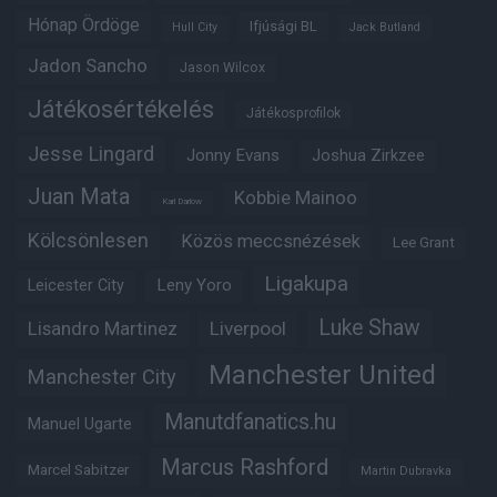
Hónap Ördöge
Ifjúsági BL
Hull City
Jack Butland
Jadon Sancho
Jason Wilcox
Játékosértékelés
Játékosprofilok
Jesse Lingard
Jonny Evans
Joshua Zirkzee
Juan Mata
Kobbie Mainoo
Karl Darlow
Kölcsönlesen
Közös meccsnézések
Lee Grant
Ligakupa
Leny Yoro
Leicester City
Luke Shaw
Lisandro Martinez
Liverpool
Manchester United
Manchester City
Manutdfanatics.hu
Manuel Ugarte
Marcus Rashford
Marcel Sabitzer
Martin Dubravka