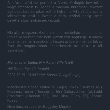
A lefújás előtt tíz perccel a Vörös Ördögök bevitték a
kegyelemdöfést is. Toone a második hullámban érkezett
egy beadásra és jókor volt jó helyen, a Villa védője szinte
lekészítette neki a lövést a fiatal szélső pedig ismét
bevette a birminghamiek kapuját.
Ella akár megszerezhette volna a mesterhármast is, de az
utolsó percekben már nem igazán volt segítsége. A lányok
érdemeit ez nem csökkenti, hiszen győzelemmel zárták az
évet és magabiztosan készülhetnek az újévre a téli
szünetben.
Manchester United N – Aston Villa N 5-0
Női Szuperliga 10. forduló
2021.12.19. 13:00 Leigh Sports Village(Leigh)
Manchester United United N: Earps; Smith (Thomas 65’),
Mannion, Turner (Thorisdottir 65’), Galton; Zelem (c), Ladd;
Staniforth (Hanson 59’), Boe Risa (Fuso 77’), Toone,
Russo.
Nem használt cserék: Baggaley, Murphy.