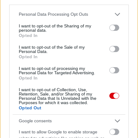
third parties.
Please note that this website/app uses one or more Google
Personal Data Processing Opt Outs
services and may gather and store information including but
not limited to your visit or usage behaviour. You may click to
I want to opt-out of the Sharing of my
personal data.
grant or deny consent to Google and its third-party tags to
Opted In
use your data for below specified purposes in below Google
consent section.
I want to opt-out of the Sale of my
Personal Data.
Opted In
I want to opt-out of processing my
Personal Data for Targeted Advertising.
Opted In
I want to opt-out of Collection, Use,
Retention, Sale, and/or Sharing of my
Personal Data that Is Unrelated with the
Purposes for which it was collected.
Opted Out
Google consents
I want to allow Google to enable storage