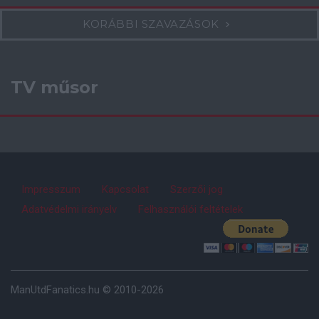
KORÁBBI SZAVAZÁSOK
TV műsor
Impresszum
Kapcsolat
Szerzői jog
Adatvédelmi irányelv
Felhasználói feltételek
ManUtdFanatics.hu © 2010-2026