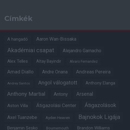
Címkék
Aaron Wan-Bissaka
A hangadó
Akadémiai csapat
Alejandro Garnacho
Alex Telles
Altay Bayindir
Alvaro Fernandez
Amad Diallo
Andre Onana
Andreas Pereira
Angol válogatott
Anthony Elanga
Andrey Santos
Anthony Martial
Arsenal
Antony
Átigazolások
Átigazolási Center
Aston Villa
Bajnokok Ligája
Axel Tuanzebe
Ayden Heaven
Benjamin Sesko
Brandon Williams
Bournemouth