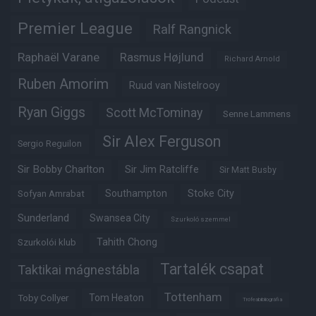
Premier League
Ralf Rangnick
Raphaël Varane
Rasmus Højlund
Richard Arnold
Ruben Amorim
Ruud van Nistelrooy
Ryan Giggs
Scott McTominay
Senne Lammens
Sir Alex Ferguson
Sergio Reguilon
Sir Bobby Charlton
Sir Jim Ratcliffe
Sir Matt Busby
Southampton
Stoke City
Sofyan Amrabat
Sunderland
Swansea City
Szurkoló szemmel
Tahith Chong
Szurkolói klub
Tartalék csapat
Taktikai mágnestábla
Tottenham
Tom Heaton
Toby Collyer
Trófeabibliográfia