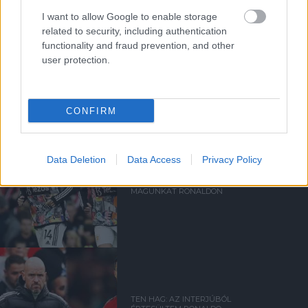
I want to allow Google to enable storage
related to security, including authentication
functionality and fraud prevention, and other
user protection.
Kapcsolódó hírek
CRISTIANO RONALDO
CONFIRM
Data Deletion
Data Access
Privacy Policy
ERIKSEN: TÚLTETTÜK
MAGUNKAT RONALDON
TEN HAG: AZ INTERJÚBÓL