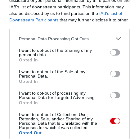
disclosure of your personal information by third parties on the
IAB’s list of downstream participants. This information may
also be disclosed by us to third parties on the
IAB’s List of
Downstream Participants
that may further disclose it to other
third parties.
Please note that this website/app uses one or more Google
Personal Data Processing Opt Outs
services and may gather and store information including but
not limited to your visit or usage behaviour. You may click to
I want to opt-out of the Sharing of my
personal data.
grant or deny consent to Google and its third-party tags to
Opted In
use your data for below specified purposes in below Google
consent section.
I want to opt-out of the Sale of my
Personal Data.
Opted In
I want to opt-out of processing my
Meccs Center
Personal Data for Targeted Advertising.
Opted In
I want to opt-out of Collection, Use,
Paris Saint-Germain
vs
Retention, Sale, and/or Sharing of my
Personal Data that Is Unrelated with the
Purposes for which it was collected.
Manchester United
Opted Out