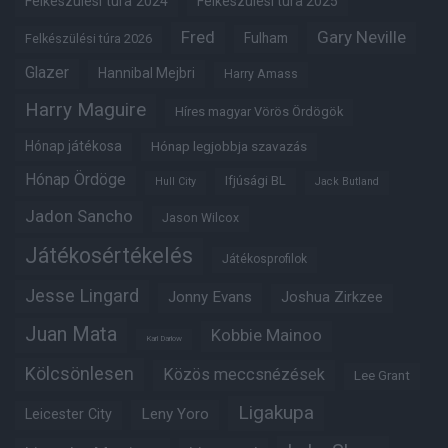
Felkészülési túra 2024
Felkészülési túra 2025
Fred
Gary Neville
Fulham
Felkészülési túra 2026
Glazer
Hannibal Mejbri
Harry Amass
Harry Maguire
Híres magyar Vörös Ördögök
Hónap játékosa
Hónap legjobbja szavazás
Hónap Ördöge
Ifjúsági BL
Hull City
Jack Butland
Jadon Sancho
Jason Wilcox
Játékosértékelés
Játékosprofilok
Jesse Lingard
Jonny Evans
Joshua Zirkzee
Juan Mata
Kobbie Mainoo
Karl Darlow
Kölcsönlesen
Közös meccsnézések
Lee Grant
Ligakupa
Leny Yoro
Leicester City