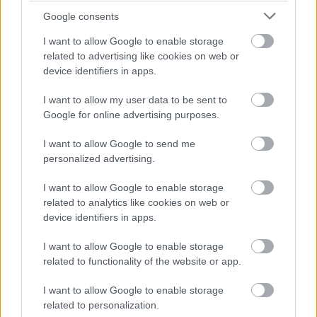
Felkészülési szezon 4. mérkőzés
Google consents
Nya Ullevi, Göteborg
2026-08-08 17:00
I want to allow Google to enable storage
related to advertising like cookies on web or
1 nap 12 óra 13 perc 50 másodperc
device identifiers in apps.
I want to allow my user data to be sent to
Leeds United
vs
Manchester United
2026-08-12 20:30
Google for online advertising purposes.
AC Milan
vs
Manchester United
2026-08-15 18:00
I want to allow Google to send me
personalized advertising.
ELŐZŐ MÉRKŐZÉSEK
I want to allow Google to enable storage
related to analytics like cookies on web or
Támogatás
device identifiers in apps.
I want to allow Google to enable storage
related to functionality of the website or app.
Támogasd adományoddal
a ManUtdFanatics.hu működését!
I want to allow Google to enable storage
related to personalization.