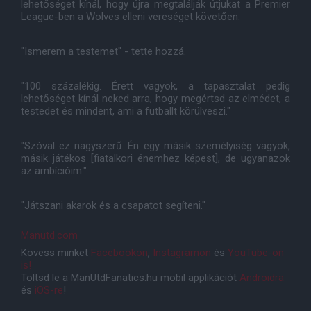
lehetőséget kínál, hogy újra megtalálják útjukat a Premier
League-ben a Wolves elleni vereséget követően.
"Ismerem a testemet" - tette hozzá.
"100 százalékig. Érett vagyok, a tapasztalat pedig
lehetőséget kínál neked arra, hogy megértsd az elmédet, a
testedet és mindent, ami a futballt körülveszi."
"Szóval ez nagyszerű. Én egy másik személyiség vagyok,
másik játékos [fiatalkori énemhez képest], de ugyanazok
az ambícióim."
"Játszani akarok és a csapatot segíteni."
Manutd.com
Kövess minket
Facebookon
,
Instagramon
és
YouTube-on
is!
Töltsd le a ManUtdFanatics.hu mobil applikációt
Androidra
és
iOS-re
!