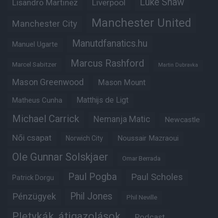
Luke Shaw
Lisandro Martinez
Liverpool
Manchester United
Manchester City
Manutdfanatics.hu
Manuel Ugarte
Marcus Rashford
Marcel Sabitzer
Martin Dubravka
Mason Greenwood
Mason Mount
Matheus Cunha
Matthijs de Ligt
Michael Carrick
Nemanja Matic
Newcastle
Női csapat
Noussair Mazraoui
Norwich City
Ole Gunnar Solskjaer
Omar Berrada
Paul Pogba
Paul Scholes
Patrick Dorgu
Phil Jones
Pénzügyek
Phil Neville
Pletykák, átigazolások
Podcast