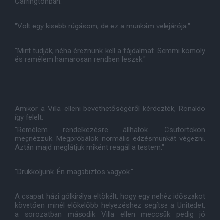
Carringtonban.
"Volt egy kisebb rúgásom, de ez a munkám velejárója."
"Mint tudják, néha éreznünk kell a fájdalmat. Semmi komoly
és remélem hamarosan rendben leszek."
Amikor a Villa elleni bevethetőségéről kérdezték, Ronaldo
így felelt:
"Remélem rendelkezésre állhatok. Csütörtökön
megnézzük. Megpróbálok normális edzésmunkát végezni.
Aztán majd meglátjuk miként reagál a testem."
"Drukkoljunk. Én magabiztos vagyok."
A csapat házi gólkirálya eltökélt, hogy egy nehéz időszakot
követően minél előkelőbb helyezéshez segítse a Unitedet,
a sorozatban második Villa ellen meccsük pedig jó