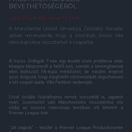
BEVETHETŐSÉGÉRŐL
Lakner Péter
•
2022. január. 13. 13:00
A Manchester United támadója, Cristiano Ronaldo
abban reménykedik, hogy a szombati, Aston Villa
elleni bajnokira visszatérhet a csapatba.
A Vörös Ördögök 7-ese egy kisebb izom probléma okán
kihagyni kényszerült a hétfő esti, szintén a birminghamiek
ellen lejátszott FA-kupa mérkőzést, de minden erejével
azon dolgozik, hogy megfelelő edzésmunkát végezhessen
a két csapat újabb, Villa Parkbeli randevúján.
Ezzel tovább folytathatná remek sorozatát is, ugyanis
nyári, Juventustól való Manchesterbe visszatérése óta
eddig az összes meccsnapi keretben ott lehetett a
Premier League-ben.
"Jól vagyok" - kezdte a Premier League Productionsnek