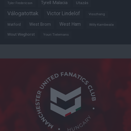
Tyrell Malacia
Utazás
Tyler Fredericson
Válogatottak
Victor Lindelöf
Visszhang
West Ham
West Brom
Watford
Willy Kambwala
Wout Weghorst
Youri Tielemans