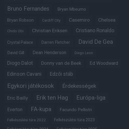
Bruno Fernandes
Bryan Mbeumo
Casemiro
Chelsea
Bryan Robson
Cardiff City
Christian Eriksen
Cristiano Ronaldo
Chido Obi
David De Gea
Crystal Palace
Darren Fletcher
Dean Henderson
David Gill
Diego Leon
Diogo Dalot
Donny van de Beek
Ed Woodward
Edinson Cavani
Edzői stáb
Egykori játékosok
Érdekességek
Erik ten Hag
Európa-liga
Eric Bailly
FA-kupa
Everton
Facundo Pellistri
Felkészülési túra 2022
Felkészülési túra 2023