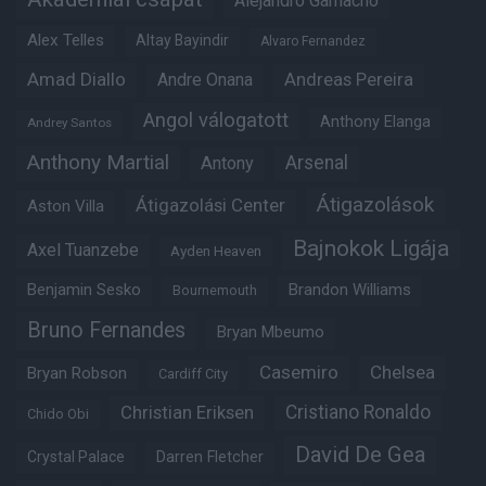
Alejandro Garnacho
Alex Telles
Altay Bayindir
Alvaro Fernandez
Amad Diallo
Andre Onana
Andreas Pereira
Angol válogatott
Anthony Elanga
Andrey Santos
Anthony Martial
Arsenal
Antony
Átigazolások
Átigazolási Center
Aston Villa
Bajnokok Ligája
Axel Tuanzebe
Ayden Heaven
Benjamin Sesko
Brandon Williams
Bournemouth
Bruno Fernandes
Bryan Mbeumo
Casemiro
Chelsea
Bryan Robson
Cardiff City
Christian Eriksen
Cristiano Ronaldo
Chido Obi
David De Gea
Crystal Palace
Darren Fletcher