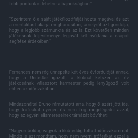
több pontunk is lehetne a bajnokságban."
"Szerintem ő a saját játékfilozófiáját hozta magával és azt
a mentalitást akarja meghonosítani, amelyről azt gondolja,
hogy a legjobb számunkra és az is. Ezt követően minden
játékosnak teljesítménye legjavát kell nyújtania a csapat
segítése érdekében."
Fernandes nem rég ünnepelte két éves évfordulóját annak,
hogy a Unitedbe igazolt, a klubnál kétszer az év
játékosának választott karmester pedig lenyűgöző volt
ebben az időszakában.
Mindazonáltal Bruno rámutatott arra, hogy ő azért jött ide,
hogy trófeákat nyerjen és nem fog megelégedni azzal,
hogy az egyéni elismeréseinek tárházát bővítheti.
"Nagyon boldog vagyok a klub eddig töltött időszakommal.
Mindig is azt mondtam, hogy nem nyerni trófeákat ezzel a