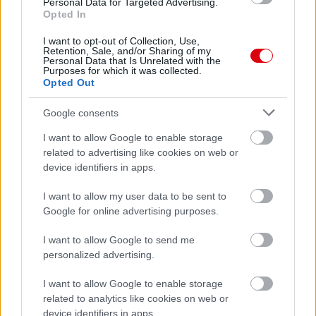
Personal Data for Targeted Advertising.
Opted In
I want to opt-out of Collection, Use,
Retention, Sale, and/or Sharing of my
Personal Data that Is Unrelated with the
Purposes for which it was collected.
Opted Out
Meccs Center
Google consents
I want to allow Google to enable storage
Paris Saint-Germain
vs
related to advertising like cookies on web or
device identifiers in apps.
Manchester United
I want to allow my user data to be sent to
Felkészülési szezon 4. mérkőzés
Google for online advertising purposes.
Nya Ullevi, Göteborg
2026-08-08 17:00
I want to allow Google to send me
personalized advertising.
1 nap 4 óra 42 perc 50 másodperc
I want to allow Google to enable storage
Leeds United
related to analytics like cookies on web or
vs
Manchester United
2026-08-12 20:30
device identifiers in apps.