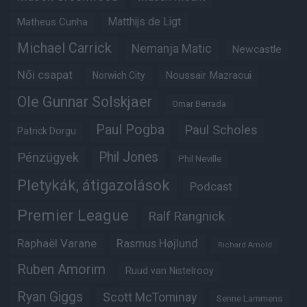
Matheus Cunha
Matthijs de Ligt
Michael Carrick
Nemanja Matic
Newcastle
Női csapat
Noussair Mazraoui
Norwich City
Ole Gunnar Solskjaer
Omar Berrada
Paul Pogba
Paul Scholes
Patrick Dorgu
Phil Jones
Pénzügyek
Phil Neville
Pletykák, átigazolások
Podcast
Premier League
Ralf Rangnick
Raphaël Varane
Rasmus Højlund
Richard Arnold
Ruben Amorim
Ruud van Nistelrooy
Ryan Giggs
Scott McTominay
Senne Lammens