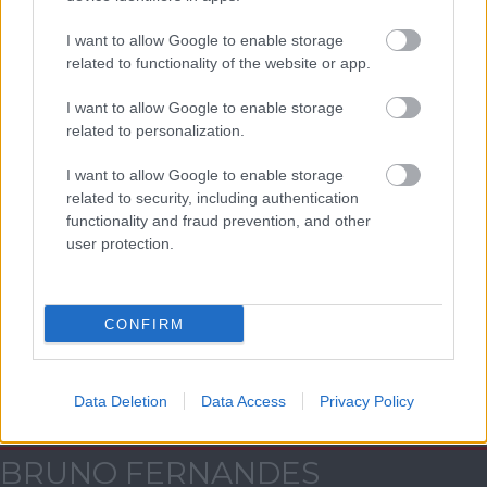
AC Milan
vs
Manchester United
2026-08-15 18:00
I want to allow Google to enable storage
related to functionality of the website or app.
ELŐZŐ MÉRKŐZÉSEK
I want to allow Google to enable storage
related to personalization.
Támogatás
I want to allow Google to enable storage
related to security, including authentication
Támogasd adományoddal
functionality and fraud prevention, and other
a ManUtdFanatics.hu működését!
user protection.
CONFIRM
Kapcsolódó hírek
Data Deletion
Data Access
Privacy Policy
BRUNO FERNANDES