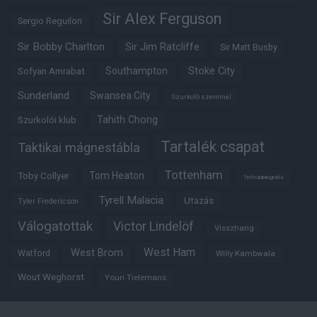
Sir Alex Ferguson
Sergio Reguilon
Sir Bobby Charlton
Sir Jim Ratcliffe
Sir Matt Busby
Southampton
Stoke City
Sofyan Amrabat
Sunderland
Swansea City
Szurkoló szemmel
Tahith Chong
Szurkolói klub
Tartalék csapat
Taktikai mágnestábla
Tottenham
Tom Heaton
Toby Collyer
Trófeabibliográfia
Tyrell Malacia
Utazás
Tyler Fredericson
Válogatottak
Victor Lindelöf
Visszhang
West Ham
West Brom
Watford
Willy Kambwala
Wout Weghorst
Youri Tielemans