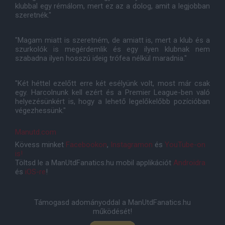
klubbal egy rémálom, mert ez az a dolog, amit a legjobban
szeretnék."
"Magam miatt is szeretném, de amiatt is, mert a klub és a
szurkolók is megérdemlik és egy ilyen klubnak nem
szabadna ilyen hosszú ideig trófea nélkül maradnia."
"Két héttel ezelőtt erre két esélyünk volt, most már csak
egy. Harcolnunk kell ezért és a Premier League-ben való
helyezésünkért is, hogy a lehető legelőkelőbb pozícióban
végezhessünk."
Manutd.com
Kövess minket
Facebookon
,
Instagramon
és
YouTube-on
is!
Töltsd le a ManUtdFanatics.hu mobil applikációt
Androidra
és
iOS-re
!
Támogasd adományoddal a ManUtdFanatics.hu
működését!