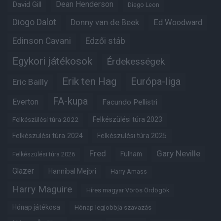
Dean Henderson
David Gill
Diego Leon
Diogo Dalot
Donny van de Beek
Ed Woodward
Edinson Cavani
Edzői stáb
Egykori játékosok
Érdekességek
Erik ten Hag
Európa-liga
Eric Bailly
FA-kupa
Everton
Facundo Pellistri
Felkészülési túra 2022
Felkészülési túra 2023
Felkészülési túra 2024
Felkészülési túra 2025
Fred
Gary Neville
Fulham
Felkészülési túra 2026
Glazer
Hannibal Mejbri
Harry Amass
Harry Maguire
Híres magyar Vörös Ördögök
Hónap játékosa
Hónap legjobbja szavazás