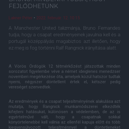
FEJLŐDHETÜNK
Lakner Péter
•
2022. február. 12. 10:15
A Manchester United talizmánja, Bruno Fernandes
tudja, hogy a csapat eredményeinek javulnia kell és a
portugál középpályás magabiztos azt illetően, hogy
ez meg is fog történni Ralf Rangnick irányítása alatt.
A Vörös Ördögök 12 tétmérkőzést játszottak minden
sorozatot figyelembe véve a német ideiglenes menedzser
novemberi megérkezése óta, amelyek közül hatszor tudtak
nyerni, négyszer döntetlent értek el, kétszer pedig
vereséget szenvedtek.
Az eredmények és a csapat teljesítményének alakulása azt
mutatja, hogy Rangnick munkamódszerei elkezdték
kifejteni hatásukat, különösen a védelemben, de az is
egyértelművé vált, hogy a csapatnak sokkal
könyörtelenebbé kell válnia az ellenfél kapuja előtt és több
kiegyensúlyozott teljesítménnyel a döntetleneket