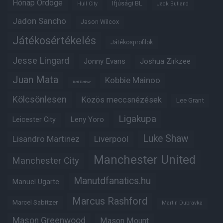
Hónap Ördöge
Ifjúsági BL
Hull City
Jack Butland
Jadon Sancho
Jason Wilcox
Játékosértékelés
Játékosprofilok
Jesse Lingard
Jonny Evans
Joshua Zirkzee
Juan Mata
Kobbie Mainoo
Karl Darlow
Kölcsönlesen
Közös meccsnézések
Lee Grant
Ligakupa
Leny Yoro
Leicester City
Luke Shaw
Lisandro Martinez
Liverpool
Manchester United
Manchester City
Manutdfanatics.hu
Manuel Ugarte
Marcus Rashford
Marcel Sabitzer
Martin Dubravka
Mason Greenwood
Mason Mount