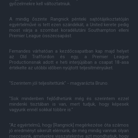
győzelmekre kell változtatniuk.
A mindig őszinte Rangnick pénteki sajtótájékoztatóján
egyértelművé is tett ezen szándékát, a United kerete pedig
most várja a szombat koradélutáni Southampton elleni
Premier League összecsapást.
Fernandes várhatóan a kezdőcsapatban kap majd helyet
az Old Traffordon és egy, a Premier League
Productionsnak adott e heti interjújában a csapat 18-asa
értékelte az utóbbi időben nyújtott teljesítményüket.
"Szerintem jól teljesítettünk" - magyarázta Bruno.
"Sok mindenben fejlődhetünk még és szerintem ezzel
mindenki tisztában is van, mert tudjuk, hogy képesek
vagyunk ennél sokkal többre is."
"Az egyértelmű, hogy [Rangnick] megérkezése óta számos
jó eredményt sikerült elérnünk, de még mindig vannak olyan
meccseink, amelyekre visszatekintve azt mondhatjuk, hogy