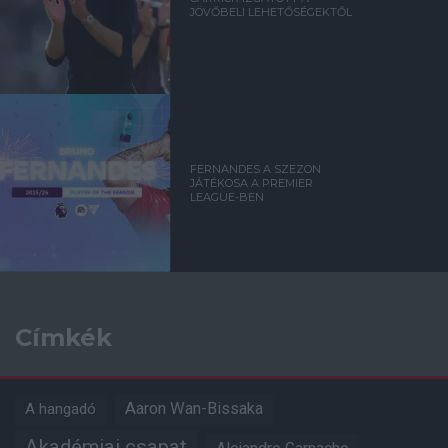
JÖVŐBELI LEHETŐSÉGEKTŐL
FERNANDES A SZEZON
JÁTÉKOSA A PREMIER
LEAGUE-BEN
Címkék
Aaron Wan-Bissaka
A hangadó
Akadémiai csapat