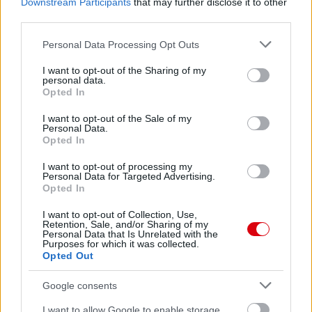
Downstream Participants
that may further disclose it to other
third parties.
Please note that this website/app uses one or more Google
Personal Data Processing Opt Outs
services and may gather and store information including but
not limited to your visit or usage behaviour. You may click to
I want to opt-out of the Sharing of my
personal data.
grant or deny consent to Google and its third-party tags to
Opted In
use your data for below specified purposes in below Google
consent section.
I want to opt-out of the Sale of my
Personal Data.
Opted In
I want to opt-out of processing my
Personal Data for Targeted Advertising.
Opted In
I want to opt-out of Collection, Use,
Retention, Sale, and/or Sharing of my
Personal Data that Is Unrelated with the
Purposes for which it was collected.
Opted Out
Google consents
I want to allow Google to enable storage