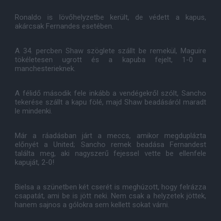
Ronaldo is lövőhelyzetbe került, de védett a kapus,
akárcsak Fernandes esetében.
A 34. percben Shaw szöglete szállt be remekül, Maguire
tökéletesen ugrott és a kapuba fejelt, 1-0 a
manchesterieknek.
A félidő második fele inkább a vendégekről szólt, Sancho
tekerése szállt a kapu fölé, majd Shaw beadásáról maradt
le mindenki.
Már a ráadásban járt a meccs, amikor megduplázta
előnyét a United; Sancho remek beadása Fernandest
találta meg, aki nagyszerű fejessel vette be ellenfele
kapuját, 2-0!
Bielsa a szünetben két cserét is meghúzott, hogy felrázza
csapatát, ami be is jött neki. Nem csak a helyzetek jöttek,
hanem sajnos a gólokra sem kellett sokat várni.