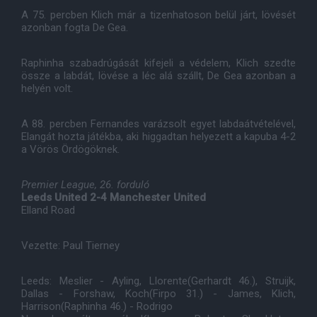
A 75. percben Klich már a tizenhatoson belül járt, lövését
azonban fogta De Gea.
Raphinha szabadrúgását kifejeli a védelem, Klich szedte
össze a labdát, lövése a léc alá szállt, De Gea azonban a
helyén volt.
A 88. percben Fernandes varázsolt egyet labdaátvételével,
Elangát hozta játékba, aki higgadtan helyezett a kapuba 4-2
a Vörös Ördögöknek.
Premier League, 26. forduló
Leeds United 2-4 Manchester United
Elland Road
Vezette: Paul Tierney
Leeds: Meslier - Ayling, Llorente(Gerhardt 46.), Struijk,
Dallas - Forshaw, Koch(Firpo 31.) - James, Klich,
Harrison(Raphinha 46.) - Rodrigo