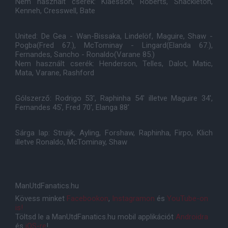
Nem használt cserék: Klaesson, Roberts, Shackleton,
Kenneh, Cresswell, Bate
United: De Gea - Wan-Bissaka, Lindelöf, Maguire, Shaw -
Pogba(Fred 67.), McTominay - Lingard(Elanda 67.),
Fernandes, Sancho - Ronaldo(Varane 85.)
Nem használt cserék: Henderson, Telles, Dalot, Matic,
Mata, Varane, Rashford
Gólszerző: Rodrigo 53', Raphinha 54' illetve Maguire 34',
Fernandes 45', Fred 70', Elanga 88'
Sárga lap: Struijk, Ayling, Forshaw, Raphinha, Firpo, Klich
illetve Ronaldo, McTominay, Shaw
ManUtdFanatics.hu
Kövess minket
Facebookon
,
Instagramon
és
YouTube-on
is!
Töltsd le a ManUtdFanatics.hu mobil applikációt
Androidra
és
iOS-re
!