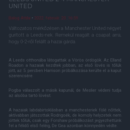
UNITED
Balog Attila
•
2022. február. 20. 16:59
Változatos mérkőzésen a Manchester United négyet
gurított a Leeds-nek. Remekül reagált a csapat arra,
hogy 0-2-ről felállt a hazai gárda.
A Leeds otthonába látogattak a Vörös ördögök. Az Elland
Roadon a hazaiak kezdtek jobban, az első lövés is tőlük
jött, az 5. percben Harrison próbálkozása kerülte el a kaput
szerencsére.
Pogba válaszolt a másik kapunál, de Meslier védeni tudja
az alsóba tartó lövést.
A hazaiak labdabirtoklásban a manchesteriek fölé nőttek,
aktívabban játszottak Rodrigoék, de komoly helyzetek nem
jöttek tőlük, csak egy Forshaw próbálkozást jegyezhettünk
fel a félidő első feléig, De Gea azonban könnyedén védte.