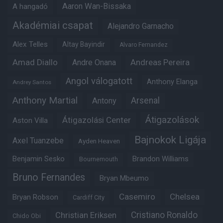
Aaron Wan-Bissaka
A hangadó
Akadémiai csapat
Alejandro Garnacho
Alex Telles
Altay Bayindir
Alvaro Fernandez
Amad Diallo
Andre Onana
Andreas Pereira
Angol válogatott
Anthony Elanga
Andrey Santos
Anthony Martial
Arsenal
Antony
Átigazolások
Átigazolási Center
Aston Villa
Bajnokok Ligája
Axel Tuanzebe
Ayden Heaven
Benjamin Sesko
Brandon Williams
Bournemouth
Bruno Fernandes
Bryan Mbeumo
Casemiro
Chelsea
Bryan Robson
Cardiff City
Christian Eriksen
Cristiano Ronaldo
Chido Obi