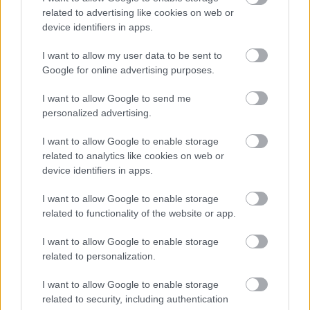
related to advertising like cookies on web or
device identifiers in apps.
I want to allow my user data to be sent to
Google for online advertising purposes.
I want to allow Google to send me
personalized advertising.
Meccs Center
I want to allow Google to enable storage
related to analytics like cookies on web or
device identifiers in apps.
Paris Saint-Germain
vs
I want to allow Google to enable storage
Manchester United
related to functionality of the website or app.
Felkészülési szezon 4. mérkőzés
I want to allow Google to enable storage
Nya Ullevi, Göteborg
related to personalization.
2026-08-08 17:00
I want to allow Google to enable storage
2 nap 13 óra 21 perc 51 másodperc
related to security, including authentication