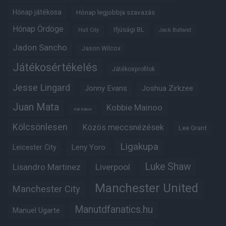
Hónap játékosa
Hónap legjobbja szavazás
Hónap Ördöge
Ifjúsági BL
Hull City
Jack Butland
Jadon Sancho
Jason Wilcox
Játékosértékelés
Játékosprofilok
Jesse Lingard
Jonny Evans
Joshua Zirkzee
Juan Mata
Kobbie Mainoo
Karl Darlow
Kölcsönlesen
Közös meccsnézések
Lee Grant
Ligakupa
Leny Yoro
Leicester City
Luke Shaw
Lisandro Martinez
Liverpool
Manchester United
Manchester City
Manutdfanatics.hu
Manuel Ugarte