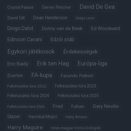
David De Gea
Crystal Palace
Darren Fletcher
Dean Henderson
David Gill
Diego Leon
Diogo Dalot
Donny van de Beek
Ed Woodward
Edinson Cavani
Edzői stáb
Egykori játékosok
Érdekességek
Erik ten Hag
Európa-liga
Eric Bailly
FA-kupa
Everton
Facundo Pellistri
Felkészülési túra 2022
Felkészülési túra 2023
Felkészülési túra 2024
Felkészülési túra 2025
Fred
Gary Neville
Fulham
Felkészülési túra 2026
Glazer
Hannibal Mejbri
Harry Amass
Harry Maguire
Híres magyar Vörös Ördögök