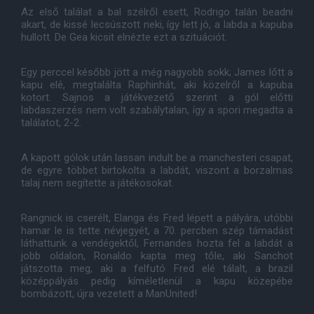
Az első találat a bal szélről esett, Rodrigo talán beadni
akart, de kissé lecsúszott neki, így lett jó, a labda a kapuba
hullott. De Gea kicsit elnézte ezt a szituációt.
Egy perccel később jött a még nagyobb sokk; James lőtt a
kapu elé, megtalálta Raphinhát, aki közelről a kapuba
kotort. Sajnos a játékvezető szerint a gól előtti
labdaszerzés nem volt szabálytalan, így a spori megadta a
találatot, 2-2.
A kapott gólok után lassan indult be a manchesteri csapat,
de egyre többet birtokolta a labdát, viszont a borzalmas
talaj nem segítette a játékosokat.
Rangnick is cserélt, Elanga és Fred lépett a pályára, utóbbi
hamar le is tette névjegyét, a 70. percben szép támadást
láthattunk a vendégektől, Fernandes hozta fel a labdát a
jobb oldalon, Ronaldo kapta meg tőle, aki Sanchot
játszotta meg, aki a felfutó Fred elé tálalt, a brazil
középpályás pedig kíméletlenül a kapu közepébe
bombázott, újra vezetett a ManUnited!