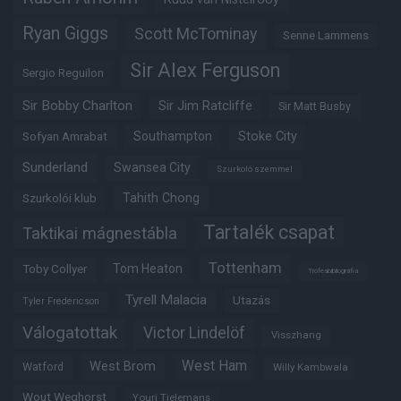
Ryan Giggs
Scott McTominay
Senne Lammens
Sir Alex Ferguson
Sergio Reguilon
Sir Bobby Charlton
Sir Jim Ratcliffe
Sir Matt Busby
Southampton
Stoke City
Sofyan Amrabat
Sunderland
Swansea City
Szurkoló szemmel
Tahith Chong
Szurkolói klub
Tartalék csapat
Taktikai mágnestábla
Tottenham
Tom Heaton
Toby Collyer
Trófeabibliográfia
Tyrell Malacia
Utazás
Tyler Fredericson
Válogatottak
Victor Lindelöf
Visszhang
West Ham
West Brom
Watford
Willy Kambwala
Wout Weghorst
Youri Tielemans