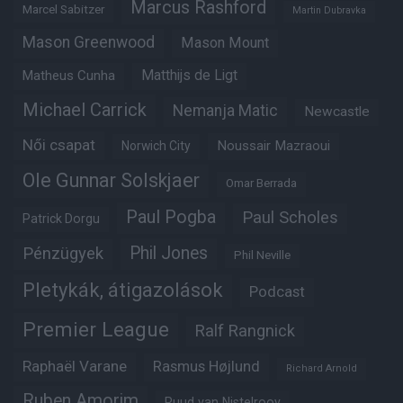
Marcus Rashford
Marcel Sabitzer
Martin Dubravka
Mason Greenwood
Mason Mount
Matheus Cunha
Matthijs de Ligt
Michael Carrick
Nemanja Matic
Newcastle
Női csapat
Noussair Mazraoui
Norwich City
Ole Gunnar Solskjaer
Omar Berrada
Paul Pogba
Paul Scholes
Patrick Dorgu
Phil Jones
Pénzügyek
Phil Neville
Pletykák, átigazolások
Podcast
Premier League
Ralf Rangnick
Raphaël Varane
Rasmus Højlund
Richard Arnold
Ruben Amorim
Ruud van Nistelrooy