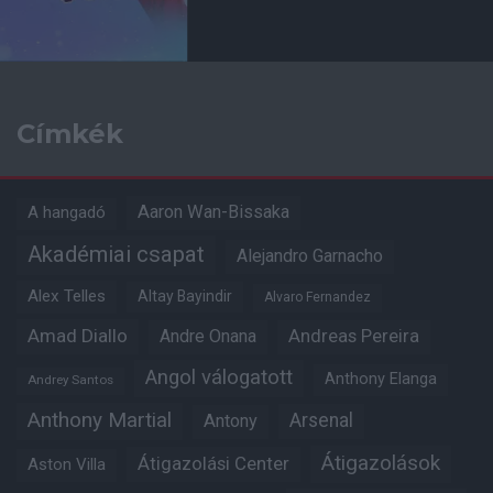
Címkék
Aaron Wan-Bissaka
A hangadó
Akadémiai csapat
Alejandro Garnacho
Alex Telles
Altay Bayindir
Alvaro Fernandez
Amad Diallo
Andre Onana
Andreas Pereira
Angol válogatott
Anthony Elanga
Andrey Santos
Anthony Martial
Arsenal
Antony
Átigazolások
Átigazolási Center
Aston Villa