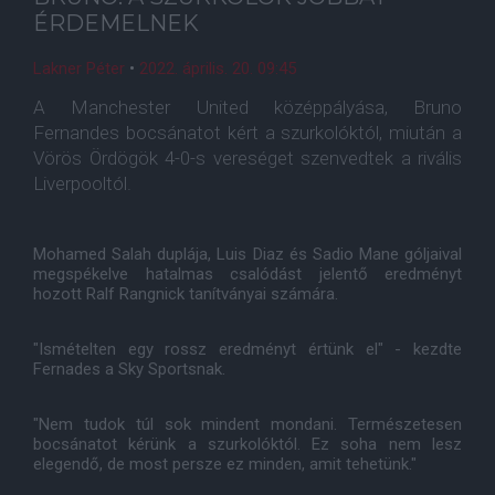
ÉRDEMELNEK
Lakner Péter
•
2022. április. 20. 09:45
A Manchester United középpályása, Bruno
Fernandes bocsánatot kért a szurkolóktól, miután a
Vörös Ördögök 4-0-s vereséget szenvedtek a rivális
Liverpooltól.
Mohamed Salah duplája, Luis Diaz és Sadio Mane góljaival
megspékelve hatalmas csalódást jelentő eredményt
hozott Ralf Rangnick tanítványai számára.
"Ismételten egy rossz eredményt értünk el" - kezdte
Fernades a Sky Sportsnak.
"Nem tudok túl sok mindent mondani. Természetesen
bocsánatot kérünk a szurkolóktól. Ez soha nem lesz
elegendő, de most persze ez minden, amit tehetünk."