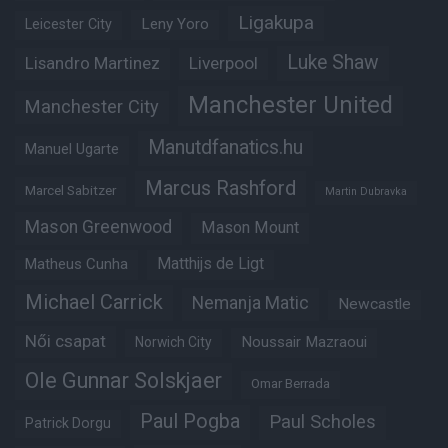
Ligakupa
Leny Yoro
Leicester City
Luke Shaw
Lisandro Martinez
Liverpool
Manchester United
Manchester City
Manutdfanatics.hu
Manuel Ugarte
Marcus Rashford
Marcel Sabitzer
Martin Dubravka
Mason Greenwood
Mason Mount
Matheus Cunha
Matthijs de Ligt
Michael Carrick
Nemanja Matic
Newcastle
Női csapat
Noussair Mazraoui
Norwich City
Ole Gunnar Solskjaer
Omar Berrada
Paul Pogba
Paul Scholes
Patrick Dorgu