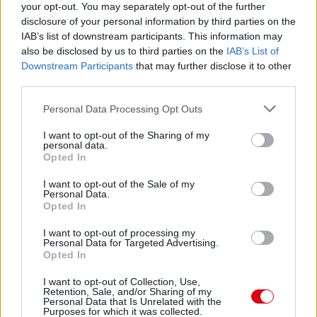
your opt-out. You may separately opt-out of the further
disclosure of your personal information by third parties on the
IAB’s list of downstream participants. This information may
also be disclosed by us to third parties on the
IAB’s List of
Downstream Participants
that may further disclose it to other
third parties.
Please note that this website/app uses one or more Google
Personal Data Processing Opt Outs
services and may gather and store information including but
not limited to your visit or usage behaviour. You may click to
I want to opt-out of the Sharing of my
personal data.
grant or deny consent to Google and its third-party tags to
Opted In
use your data for below specified purposes in below Google
consent section.
I want to opt-out of the Sale of my
Personal Data.
Opted In
I want to opt-out of processing my
Personal Data for Targeted Advertising.
Opted In
Meccs Center
I want to opt-out of Collection, Use,
Retention, Sale, and/or Sharing of my
Personal Data that Is Unrelated with the
Paris Saint-Germain
vs
Purposes for which it was collected.