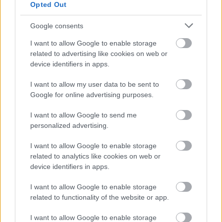
Opted Out
Manchester United
Google consents
Felkészülési szezon 4. mérkőzés
Nya Ullevi, Göteborg
I want to allow Google to enable storage
2026-08-08 17:00
related to advertising like cookies on web or
device identifiers in apps.
0 nap 1 óra 3 perc 47 másodperc
I want to allow my user data to be sent to
Google for online advertising purposes.
Leeds United
vs
Manchester United
2026-08-12 20:30
I want to allow Google to send me
AC Milan
vs
Manchester United
2026-08-15 18:00
personalized advertising.
ELŐZŐ MÉRKŐZÉSEK
I want to allow Google to enable storage
related to analytics like cookies on web or
device identifiers in apps.
Támogatás
I want to allow Google to enable storage
related to functionality of the website or app.
Támogasd adományoddal
I want to allow Google to enable storage