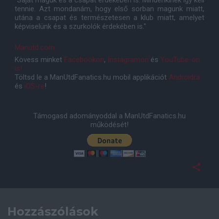
"Saját maguk és a csapat érdekében is. Mindenkinek így kell
tennie. Azt mondanám, hogy első sorban magunk miatt,
utána a csapat és természetesen a klub miatt, amelyet
képviselünk és a szurkolók érdekében is."
Manutd.com
Kövess minket
Facebookon
,
Instagramon
és
YouTube-on
is!
Töltsd le a ManUtdFanatics.hu mobil applikációt
Androidra
és
iOS-re
!
Támogasd adományoddal a ManUtdFanatics.hu
működését!
Hozzászólások