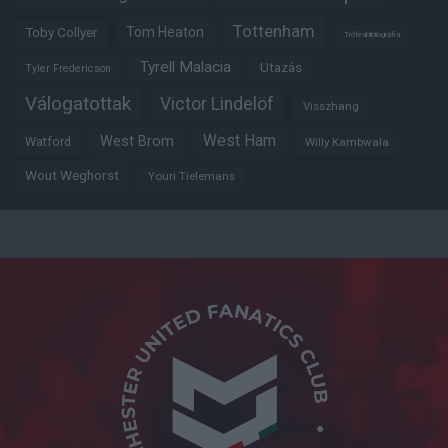
Tottenham
Tom Heaton
Toby Collyer
Trófeabibliográfia
Tyrell Malacia
Utazás
Tyler Fredericson
Válogatottak
Victor Lindelöf
Visszhang
West Ham
West Brom
Watford
Willy Kambwala
Wout Weghorst
Youri Tielemans