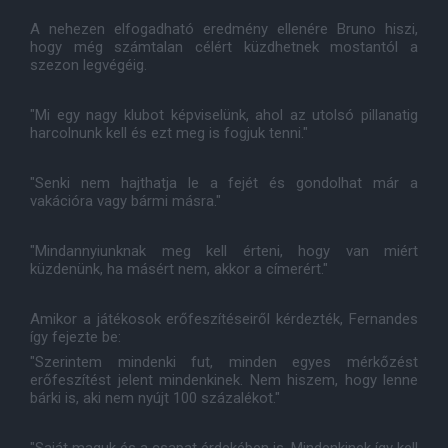
A nehezen elfogadható eredmény ellenére Bruno hiszi,
hogy még számtalan célért küzdhetnek mostantól a
szezon legvégéig.
"Mi egy nagy klubot képviselünk, ahol az utolsó pillanatig
harcolnunk kell és ezt meg is fogjuk tenni."
"Senki nem hajthatja le a fejét és gondolhat már a
vakációra vagy bármi másra."
"Mindannyiunknak meg kell érteni, hogy van miért
küzdenünk, ha másért nem, akkor a címerért."
Amikor a játékosok erőfeszítéseiről kérdezték, Fernandes
így fejezte be:
"Szerintem mindenki fut, minden egyes mérkőzést
erőfeszítést jelent mindenkinek. Nem hiszem, hogy lenne
bárki is, aki nem nyújt 100 százalékot."