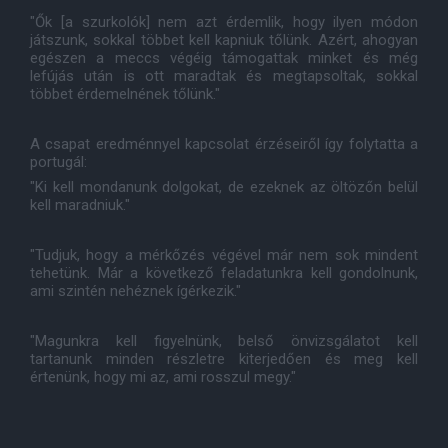
"Ők [a szurkolók] nem azt érdemlik, hogy ilyen módon
játszunk, sokkal többet kell kapniuk tőlünk. Azért, ahogyan
egészen a meccs végéig támogattak minket és még
lefújás után is ott maradtak és megtapsoltak, sokkal
többet érdemelnének tőlünk."
A csapat eredménnyel kapcsolat érzéseiről így folytatta a
portugál:
"Ki kell mondanunk dolgokat, de ezeknek az öltözőn belül
kell maradniuk."
"Tudjuk, hogy a mérkőzés végével már nem sok mindent
tehetünk. Már a következő feladatunkra kell gondolnunk,
ami szintén nehéznek ígérkezik."
"Magunkra kell figyelnünk, belső önvizsgálatot kell
tartanunk minden részletre kiterjedően és meg kell
értenünk, hogy mi az, ami rosszul megy."