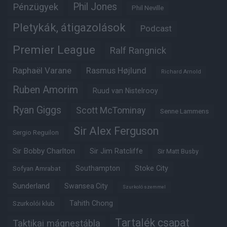
Phil Jones
Pénzügyek
Phil Neville
Pletykák, átigazolások
Podcast
Premier League
Ralf Rangnick
Raphaël Varane
Rasmus Højlund
Richard Arnold
Ruben Amorim
Ruud van Nistelrooy
Ryan Giggs
Scott McTominay
Senne Lammens
Sir Alex Ferguson
Sergio Reguilon
Sir Bobby Charlton
Sir Jim Ratcliffe
Sir Matt Busby
Southampton
Stoke City
Sofyan Amrabat
Sunderland
Swansea City
Szurkoló szemmel
Tahith Chong
Szurkolói klub
Tartalék csapat
Taktikai mágnestábla