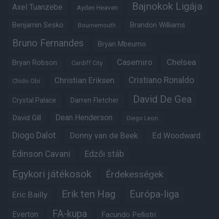
Bajnokok Ligája
Axel Tuanzebe
Ayden Heaven
Benjamin Sesko
Brandon Williams
Bournemouth
Bruno Fernandes
Bryan Mbeumo
Casemiro
Chelsea
Bryan Robson
Cardiff City
Christian Eriksen
Cristiano Ronaldo
Chido Obi
David De Gea
Crystal Palace
Darren Fletcher
Dean Henderson
David Gill
Diego Leon
Diogo Dalot
Donny van de Beek
Ed Woodward
Edinson Cavani
Edzői stáb
Egykori játékosok
Érdekességek
Erik ten Hag
Európa-liga
Eric Bailly
FA-kupa
Everton
Facundo Pellistri