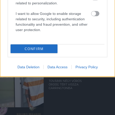
a ManUtdFanatics.hu működését!
related to personalization.
I want to allow Google to enable storage
related to security, including authentication
functionality and fraud prevention, and other
user protection.
Kapcsolódó hírek
CONFIRM
BRUNO FERNANDES
Data Deletion
Data Access
Privacy Policy
TOVÁBBI NÉGY VÖRÖS
ÖRDÖG TÉRT VISSZA
CARRINGTONBA