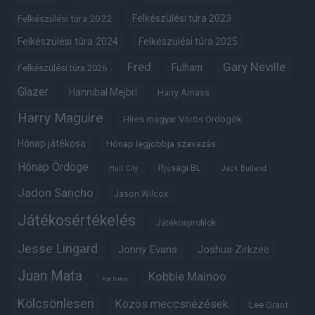
Felkészülési túra 2022
Felkészülési túra 2023
Felkészülési túra 2024
Felkészülési túra 2025
Fred
Gary Neville
Fulham
Felkészülési túra 2026
Glazer
Hannibal Mejbri
Harry Amass
Harry Maguire
Híres magyar Vörös Ördögök
Hónap játékosa
Hónap legjobbja szavazás
Hónap Ördöge
Ifjúsági BL
Hull City
Jack Butland
Jadon Sancho
Jason Wilcox
Játékosértékelés
Játékosprofilok
Jesse Lingard
Jonny Evans
Joshua Zirkzee
Juan Mata
Kobbie Mainoo
Karl Darlow
Kölcsönlesen
Közös meccsnézések
Lee Grant