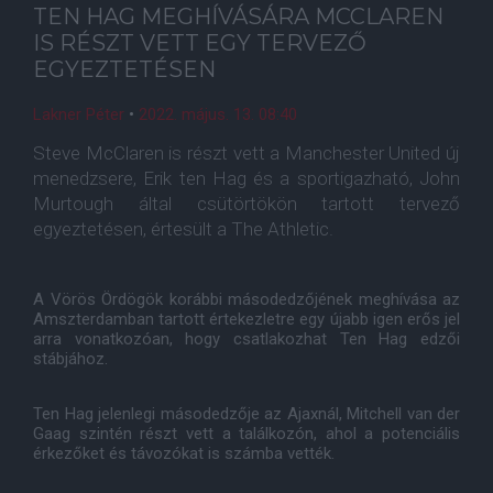
TEN HAG MEGHÍVÁSÁRA MCCLAREN
IS RÉSZT VETT EGY TERVEZŐ
EGYEZTETÉSEN
Lakner Péter
•
2022. május. 13. 08:40
Steve McClaren is részt vett a Manchester United új
menedzsere, Erik ten Hag és a sportigazható, John
Murtough által csütörtökön tartott tervező
egyeztetésen, értesült a The Athletic.
A Vörös Ördögök korábbi másodedzőjének meghívása az
Amszterdamban tartott értekezletre egy újabb igen erős jel
arra vonatkozóan, hogy csatlakozhat Ten Hag edzői
stábjához.
Ten Hag jelenlegi másodedzője az Ajaxnál, Mitchell van der
Gaag szintén részt vett a találkozón, ahol a potenciális
érkezőket és távozókat is számba vették.