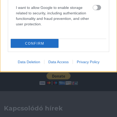
Leeds United
vs
Manchester United
2026-08-12 20:30
I want to allow Google to enable storage
related to security, including authentication
AC Milan
vs
Manchester United
2026-08-15 18:00
functionality and fraud prevention, and other
user protection.
ELŐZŐ MÉRKŐZÉSEK
CONFIRM
Támogatás
Data Deletion
Data Access
Privacy Policy
Támogasd adományoddal
a ManUtdFanatics.hu működését!
Kapcsolódó hírek