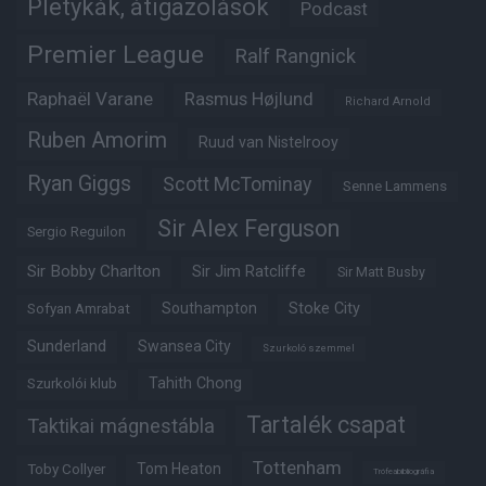
Pletykák, átigazolások
Podcast
Premier League
Ralf Rangnick
Raphaël Varane
Rasmus Højlund
Richard Arnold
Ruben Amorim
Ruud van Nistelrooy
Ryan Giggs
Scott McTominay
Senne Lammens
Sir Alex Ferguson
Sergio Reguilon
Sir Bobby Charlton
Sir Jim Ratcliffe
Sir Matt Busby
Southampton
Stoke City
Sofyan Amrabat
Sunderland
Swansea City
Szurkoló szemmel
Tahith Chong
Szurkolói klub
Tartalék csapat
Taktikai mágnestábla
Tottenham
Tom Heaton
Toby Collyer
Trófeabibliográfia