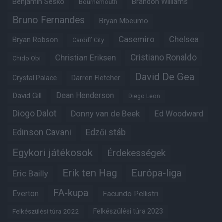
Benjamin Sesko
Brandon Williams
Bournemouth
Bruno Fernandes
Bryan Mbeumo
Casemiro
Chelsea
Bryan Robson
Cardiff City
Christian Eriksen
Cristiano Ronaldo
Chido Obi
David De Gea
Crystal Palace
Darren Fletcher
Dean Henderson
David Gill
Diego Leon
Diogo Dalot
Donny van de Beek
Ed Woodward
Edinson Cavani
Edzői stáb
Egykori játékosok
Érdekességek
Erik ten Hag
Európa-liga
Eric Bailly
FA-kupa
Everton
Facundo Pellistri
Felkészülési túra 2022
Felkészülési túra 2023