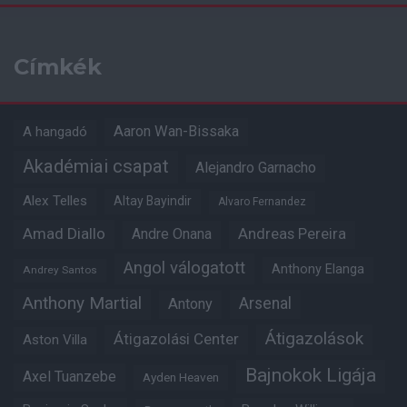
Címkék
Aaron Wan-Bissaka
A hangadó
Akadémiai csapat
Alejandro Garnacho
Alex Telles
Altay Bayindir
Alvaro Fernandez
Amad Diallo
Andre Onana
Andreas Pereira
Angol válogatott
Anthony Elanga
Andrey Santos
Anthony Martial
Arsenal
Antony
Átigazolások
Átigazolási Center
Aston Villa
Bajnokok Ligája
Axel Tuanzebe
Ayden Heaven