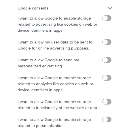
Google consents
I want to allow Google to enable storage
related to advertising like cookies on web or
device identifiers in apps.
I want to allow my user data to be sent to
Google for online advertising purposes.
Meccs Center
I want to allow Google to send me
personalized advertising.
Paris Saint-Germain
vs
I want to allow Google to enable storage
related to analytics like cookies on web or
Manchester United
device identifiers in apps.
Felkészülési szezon 4. mérkőzés
I want to allow Google to enable storage
Nya Ullevi, Göteborg
related to functionality of the website or app.
2026-08-08 17:00
I want to allow Google to enable storage
related to personalization.