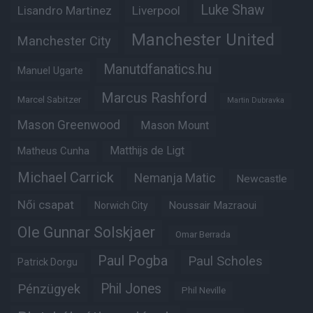
Luke Shaw
Lisandro Martinez
Liverpool
Manchester United
Manchester City
Manutdfanatics.hu
Manuel Ugarte
Marcus Rashford
Marcel Sabitzer
Martin Dubravka
Mason Greenwood
Mason Mount
Matheus Cunha
Matthijs de Ligt
Michael Carrick
Nemanja Matic
Newcastle
Női csapat
Noussair Mazraoui
Norwich City
Ole Gunnar Solskjaer
Omar Berrada
Paul Pogba
Paul Scholes
Patrick Dorgu
Phil Jones
Pénzügyek
Phil Neville