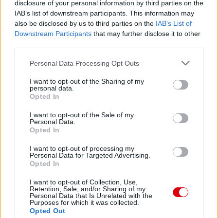
disclosure of your personal information by third parties on the
IAB’s list of downstream participants. This information may
also be disclosed by us to third parties on the
IAB’s List of
Downstream Participants
that may further disclose it to other
third parties.
Please note that this website/app uses one or more Google
Personal Data Processing Opt Outs
services and may gather and store information including but
not limited to your visit or usage behaviour. You may click to
I want to opt-out of the Sharing of my
personal data.
grant or deny consent to Google and its third-party tags to
Opted In
use your data for below specified purposes in below Google
consent section.
I want to opt-out of the Sale of my
Personal Data.
Opted In
I want to opt-out of processing my
Personal Data for Targeted Advertising.
Opted In
I want to opt-out of Collection, Use,
Retention, Sale, and/or Sharing of my
Personal Data that Is Unrelated with the
Purposes for which it was collected.
Opted Out