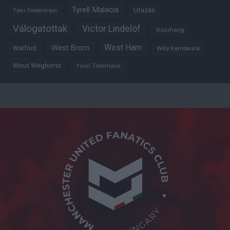
Tyrell Malacia
Utazás
Tyler Fredericson
Válogatottak
Victor Lindelöf
Visszhang
West Ham
West Brom
Watford
Willy Kambwala
Wout Weghorst
Youri Tielemans