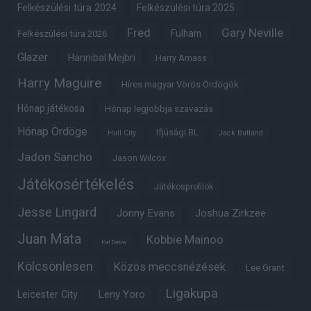
Felkészülési túra 2024
Felkészülési túra 2025
Fred
Gary Neville
Fulham
Felkészülési túra 2026
Glazer
Hannibal Mejbri
Harry Amass
Harry Maguire
Híres magyar Vörös Ördögök
Hónap játékosa
Hónap legjobbja szavazás
Hónap Ördöge
Ifjúsági BL
Hull City
Jack Butland
Jadon Sancho
Jason Wilcox
Játékosértékelés
Játékosprofilok
Jesse Lingard
Jonny Evans
Joshua Zirkzee
Juan Mata
Kobbie Mainoo
Karl Darlow
Kölcsönlesen
Közös meccsnézések
Lee Grant
Ligakupa
Leny Yoro
Leicester City