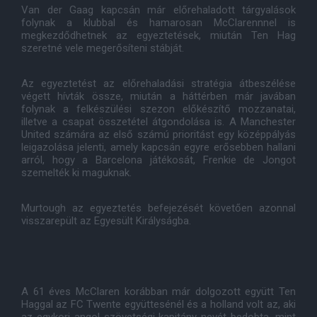
Van der Gaag kapcsán már előrehaladott tárgyalások
folynak a klubbal és hamarosan McClarennnel is
megkezdődhetnek az egyeztetések, miután Ten Hag
szeretné vele megerősíteni stábját.
Az egyeztetést az előrehaladási stratégia átbeszélése
végett hívták össze, miután a háttérben már javában
folynak a felkészülési szezon előkészítő mozzanatai,
illetve a csapat összetétel átgondolása is. A Manchester
United számára az első számú prioritást egy középpályás
leigazolása jelenti, amely kapcsán egyre erősebben hallani
arról, hogy a Barcelona játékosát, Frenkie de Jongot
szemelték ki maguknak.
Murtough az egyeztetés befejezését követően azonnal
visszarepült az Egyesült Királyságba.
A 61 éves McClaren korábban már dolgozott együtt Ten
Haggal az FC Twente együttesénél és a holland volt az, aki