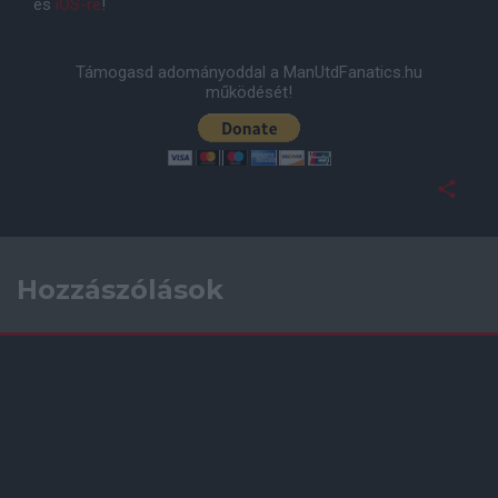
és
iOS-re
!
Támogasd adományoddal a ManUtdFanatics.hu
működését!
Hozzászólások