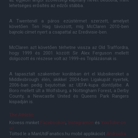
az egykori angol szövetségi kapitány nevét bedobta, mint
lehetséges erősítés az edzői stábba.
A Twentenél a páros ezüstérmet szerzett, amelyet
követően Ten Hag távozott, míg McClaren 2010-ben
bajnoki címet nyert a csapattal az Eredivisie-ben.
McClaren azt követően térhetne vissza az Old Traffordra,
hogy 1999 és 2001 között Sir Alex Ferguson mellett
dolgozott és részese volt az 1999-es Triplázásnak is.
A tapasztalt szakember korábban ért el klubsikereket a
Middlesbrough élén, akikkel 2004-ben Ligakupát nyertek,
2006-ban pedig bejutottak az UEFA-kupa döntőjébe. A
Boro mellett ült a Wolfsburg, a Nottingham Forest, a Derby
County, a Newcastle United és Queens Park Rangers
kispadján is.
The Athletic
Kövess minket
Facebookon
,
Instagramon
és
YouTube-on
is!
Töltsd le a ManUtdFanatics.hu mobil applikációt
Androidra