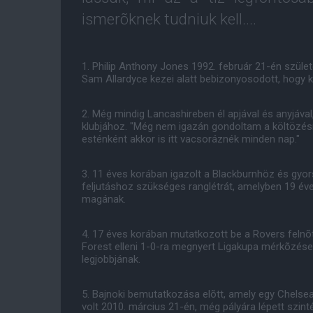
ismerõknek tudniuk kell....
1. Philip Anthony Jones 1992. február 21-én szüle
Sam Allardyce kezei alatt bebizonyosodott, hogy 
2. Még mindig Lancashireben él apjával és anyjáva
klubjához. "Még nem igazán gondoltam a költözésr
esténként akkor is itt vacsoráznék minden nap."
3. 11 éves korában igazolt a Blackburnhöz és gyo
feljutáshoz szükséges ranglétrát, amelyben 19 éves
magának.
4. 17 éves korában mutatkozott be a Rovers feln
Forest elleni 1-0-ra megnyert Ligakupa mérkõzés
legjobbjának.
5. Bajnoki bemutatkozása elõtt, amely egy Chels
volt 2010. március 21-én, még pályára lépett szin