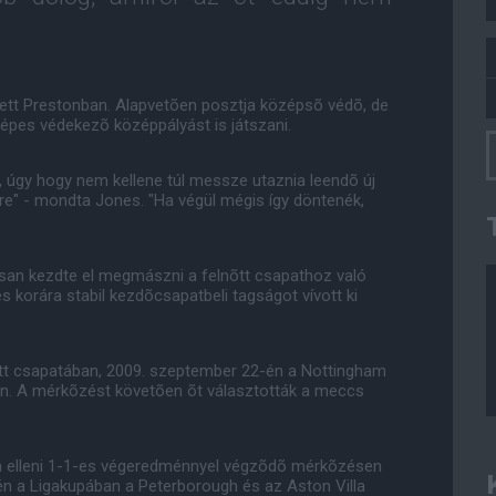
tett Prestonban. Alapvetõen posztja középsõ védõ, de
képes védekezõ középpályást is játszani.
l, úgy hogy nem kellene túl messze utaznia leendõ új
e" - mondta Jones. "Ha végül mégis így döntenék,
rsan kezdte el megmászni a felnõtt csapathoz való
 korára stabil kezdõcsapatbeli tagságot vívott ki
õtt csapatában, 2009. szeptember 22-én a Nottingham
en. A mérkõzést követõen õt választották a meccs
ea elleni 1-1-es végeredménnyel végzõdõ mérkõzésen
tén a Ligakupában a Peterborough és az Aston Villa