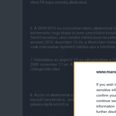
elleni FA kupa vereség alkalmával.
6. A 2009/2010-es szezonban kilenc alkalommal lé
kiérdemelte, hogy klubja öt éves szerzõdést kössö
felnõtt keretben, ahol minden mérkõzésen kezdõkén
amelyet 2010. december 12-én, a West Ham United e
csak márciusban léphetett pályára újra a felnõttek
7. Debütálása az angol U-19-es válogatottban a T
2009. november 17-én. A következõ év augusztus
Üzbegisztán ellen.
www.manut
If you wish 
sensitive in
8. Azóta öt alkalommal szerepelt az U-21-esek kö
confirm you
készülõ keretének is. Jones ott lehet a vasárnapi
continue se
pályára lépõk között is.
information 
further disc