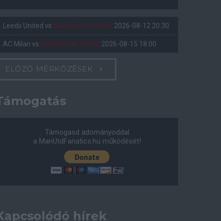
Leeds United
vs
Manchester United
2026-08-12 20:30
AC Milan
vs
Manchester United
2026-08-15 18:00
ELŐZŐ MÉRKŐZÉSEK
Támogatás
Támogasd adományoddal
a ManUtdFanatics.hu működését!
Kapcsolódó hírek