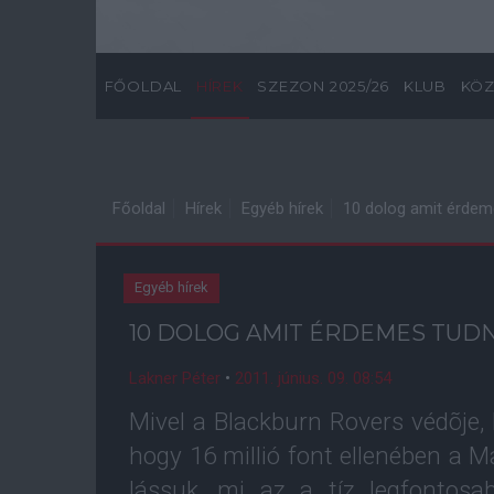
FŐOLDAL
HÍREK
SZEZON 2025/26
KLUB
KÖZ
Főoldal
Hírek
Egyéb hírek
10 dolog amit érdeme
Egyéb hírek
10 DOLOG AMIT ÉRDEMES TUDN
Lakner Péter
•
2011. június. 09. 08:54
Mivel a Blackburn Rovers védõje, 
hogy 16 millió font ellenében a M
lássuk, mi az a tíz legfontos