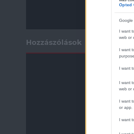
Opted 
Google 
I want t
web or d
Hozzászólások
I want t
purpose
I want 
I want t
web or d
I want t
or app.
I want t
I want t