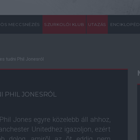
ÖS MECCSNÉZÉS
SZURKOLÓI KLUB
UTAZÁS
ENCIKLOPÉD
s tudni Phil Jonesról
I PHIL JONESRÓL
Phil Jones egyre közelebb áll ahhoz,
anchester Unitedhez igazoljon, ezért
abb dolog, amirõl az õt eddig nem