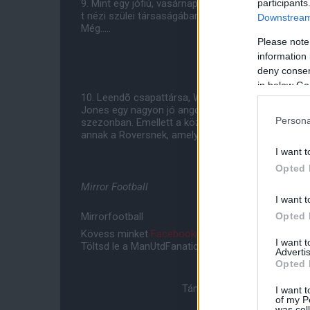
participants
9. Mint egy jófiú, vasárnap estéit azzal tölti, hog
t nézi szülei társaságában. "Eddig még nem kritizá
Downstream 
Még.....
Please note
information 
deny consent
in below Go
10. Leendõ csapattársa, Wayne Rooney már most nag
Jones egy nagyon jó angol játékos. Az egyik legke
Persona
szezonban. Emellett a középpályán is képes játsz
annak a Roversnek, amely hetet nyelt az Old Traffor
I want t
Opted 
Mirror Football
I want t
Opted 
Mirrorfootball
Kövess minket
Facebookon
,
Instagramon
és
YouT
I want 
Töltsd le a ManUtdFanatics.hu mobil applikációt
An
Advertis
Opted 
Támogasd adományoddal a 
I want t
of my P
was col