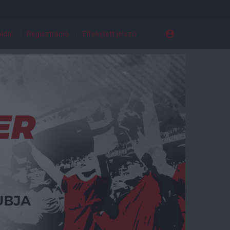
ldal
Regisztráció
Elfelejtett jelszó