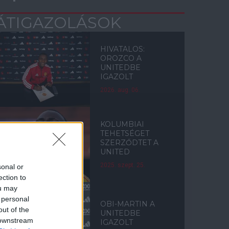
ÁTIGAZOLÁSOK
HIVATALOS:
OROZCO A
UNITEDBE
IGAZOLT
2026. aug. 06.
KOLUMBIAI
TEHETSÉGET
SZERZŐDTET A
UNITED
2025. szept. 25.
sonal or
ection to
ou may
 personal
OBI-MARTIN A
out of the
UNITEDBE
 downstream
IGAZOLT