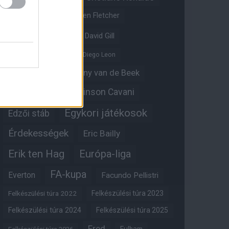
Crystal Palace
Darren Fletcher
David De Gea
David Gill
Dean Henderson
Diego Leon
Diogo Dalot
Donny van de Beek
Edinson Cavani
Ed Woodward
Egykori játékosok
Edzői stáb
Érdekességek
Eric Bailly
Erik ten Hag
Európa-liga
FA-kupa
Everton
Facundo Pellistri
Felkészülési túra 2022
Felkészülési túra 2023
Felkészülési túra 2024
Felkészülési túra 2025
Fred