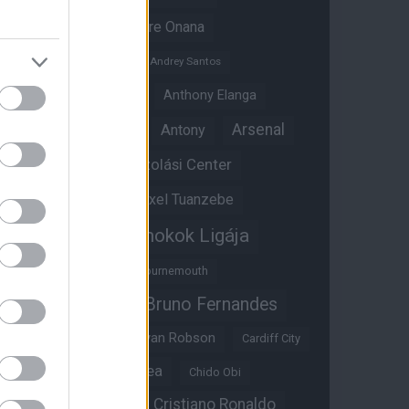
Amad Diallo
Andre Onana
Andreas Pereira
Andrey Santos
Angol válogatott
Anthony Elanga
Anthony Martial
Arsenal
Antony
Átigazolási Center
Aston Villa
Átigazolások
Axel Tuanzebe
Bajnokok Ligája
Ayden Heaven
Benjamin Sesko
Bournemouth
Bruno Fernandes
Brandon Williams
Bryan Mbeumo
Bryan Robson
Cardiff City
Casemiro
Chelsea
Chido Obi
Christian Eriksen
Cristiano Ronaldo