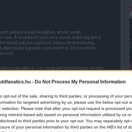
pett pályára a bajnokságban, amely során
n vele. A következõ szezonra Jones stabil tag lett a
t lépett pályára, egészen súlyos térdsérüléséig,
lleni hazai bajnokin szenvedett el. Ezt követõen
 között.
örökország ellen 3-1-re megnyert mérkõzésen történt
ában bemutatkozhatott az U-21-esek között is
dfanatics.hu -
Do Not Process My Personal Information
to opt-out of the sale, sharing to third parties, or processing of your per
formation for targeted advertising by us, please use the below opt-out s
zött, és részese Stuart Pearce Európa-bajnokságra
r selection. Please note that after your opt-out request is processed y
, Spanyolország elleni nyitómérkõzésen kezdõként
eing interest-based ads based on personal information utilized by us or
disclosed to third parties prior to your opt-out. You may separately opt-
losure of your personal information by third parties on the IAB’s list of