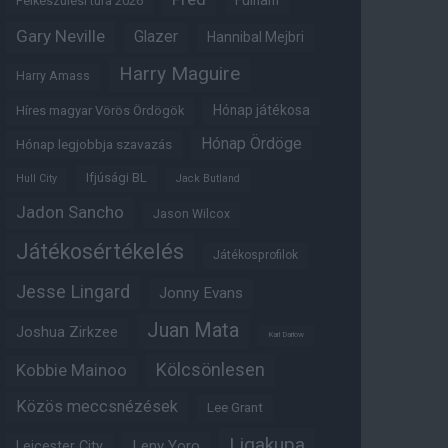
Fulham
Felkészülési túra 2026
Gary Neville
Glazer
Hannibal Mejbri
Harry Maguire
Harry Amass
Hónap játékosa
Híres magyar Vörös Ördögök
Hónap Ördöge
Hónap legjobbja szavazás
Ifjúsági BL
Hull City
Jack Butland
Jadon Sancho
Jason Wilcox
Játékosértékelés
Játékosprofilok
Jesse Lingard
Jonny Evans
Juan Mata
Joshua Zirkzee
Karl Darlow
Kölcsönlesen
Kobbie Mainoo
Közös meccsnézések
Lee Grant
Ligakupa
Leny Yoro
Leicester City