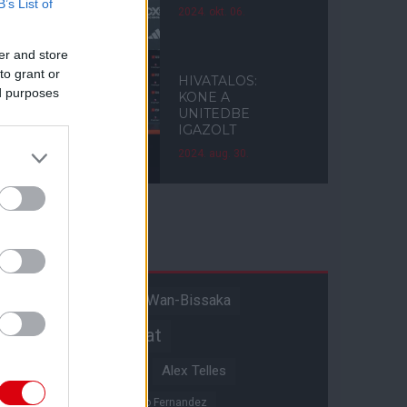
B’s List of
2024. okt. 06.
er and store
to grant or
HIVATALOS:
ed purposes
KONE A
UNITEDBE
IGAZOLT
2024. aug. 30.
Címkék
Aaron Wan-Bissaka
A hangadó
Akadémiai csapat
Alejandro Garnacho
Alex Telles
Altay Bayindir
Alvaro Fernandez