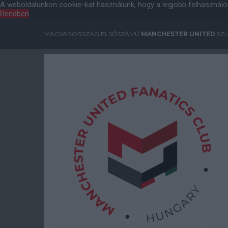
A weboldalunkon cookie-kat használunk, hogy a legjobb felhasználó
Rendben
MAGYARORSZÁG ELSŐSZÁMÚ
MANCHESTER UNITED
SZU