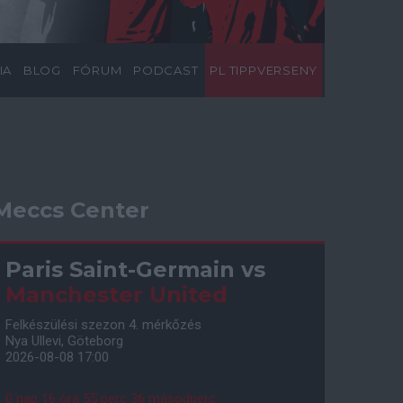
IA
BLOG
FÓRUM
PODCAST
PL TIPPVERSENY
Meccs Center
Paris Saint-Germain
vs
Manchester United
Felkészülési szezon 4. mérkőzés
Nya Ullevi, Göteborg
2026-08-08 17:00
0 nap 16 óra 55 perc 35 másodperc