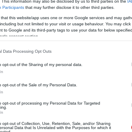
. This information may also be disclosed by us to third parties on the
IA
y a Premier League összefoglalóját, a Match of the Day-
lt Alan Hansen" - viccelõdött a múlt szezonban.
Participants
that may further disclose it to other third parties.
 that this website/app uses one or more Google services and may gath
including but not limited to your visit or usage behaviour. You may click 
 to Google and its third-party tags to use your data for below specifi
ogle consent section.
y rajongója. A csatár ezt írta Twitter-oldalán: "Phil
ményebb védõ, aki ellen játszottam az elõzõ
l Data Processing Opt Outs
ani." Az már más kérdés, hogy Jones részese volt
don....
o opt-out of the Sharing of my personal data.
In
o opt-out of the Sale of my Personal Data.
In
ube-on is!
to opt-out of processing my Personal Data for Targeted
droidra
és
iOS-re
!
ing.
In
ManUtdFanatics.hu működését!
o opt-out of Collection, Use, Retention, Sale, and/or Sharing
ersonal Data that Is Unrelated with the Purposes for which it
lected.