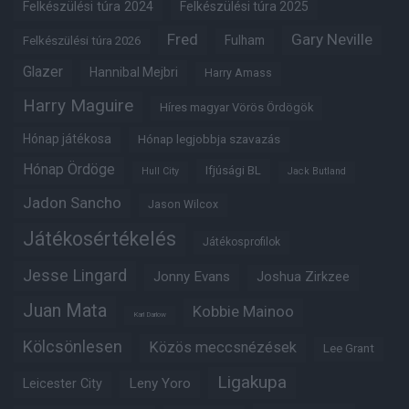
Felkészülési túra 2024
Felkészülési túra 2025
Fred
Gary Neville
Fulham
Felkészülési túra 2026
Glazer
Hannibal Mejbri
Harry Amass
Harry Maguire
Híres magyar Vörös Ördögök
Hónap játékosa
Hónap legjobbja szavazás
Hónap Ördöge
Ifjúsági BL
Hull City
Jack Butland
Jadon Sancho
Jason Wilcox
Játékosértékelés
Játékosprofilok
Jesse Lingard
Jonny Evans
Joshua Zirkzee
Juan Mata
Kobbie Mainoo
Karl Darlow
Kölcsönlesen
Közös meccsnézések
Lee Grant
Ligakupa
Leny Yoro
Leicester City