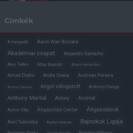
Címkék
Aaron Wan-Bissaka
A hangadó
Akadémiai csapat
Alejandro Garnacho
Alex Telles
Altay Bayindir
Alvaro Fernandez
Amad Diallo
Andre Onana
Andreas Pereira
Angol válogatott
Anthony Elanga
Andrey Santos
Anthony Martial
Arsenal
Antony
Átigazolások
Átigazolási Center
Aston Villa
Bajnokok Ligája
Axel Tuanzebe
Ayden Heaven
Benjamin Sesko
Brandon Williams
Bournemouth