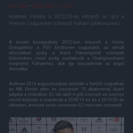
Házi Tibor
•
2022. július. 11. 19:27
Andreas Pereira a 2022/23-as idénytől az újra a
Premier League-ben szereplő Fulham játékosa lesz.
A kreatív középpályás 2012-ben érkezett a Vörös
Ördögökhöz a PSV Eindhoven csapatától, az elmúlt
időszakban pedig a brazil Flamengonál szerepelt
kölcsönben, most pedig csatlakozik a Championshipet
megnyerő Fulhamhez, akik így visszatérnek az angol
élvonalba.
Andreas 2014 augusztusában debütált a felnőtt csapatban
az MK Donds ellen és összesen 75 alkalommal lépett
pályára a Unitedben. Ez idő alatt 4 gólt szerzett és szerves
részét képezte a csapatnak a 2018/19-es és a 2019/20-as
idényben, amelyek során összesen 62 meccsen szerepelt.