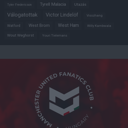
Tyrell Malacia
Utazás
Tyler Fredericson
Válogatottak
Victor Lindelöf
Visszhang
West Ham
West Brom
Watford
Willy Kambwala
Wout Weghorst
Youri Tielemans