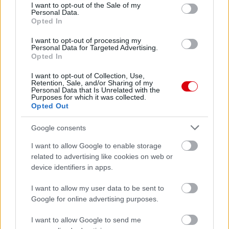
consent section.
I want to opt-out of the Sale of my
Personal Data.
Felkészülési szezon 4. mérkőzés
Opted In
Nya Ullevi, Göteborg
2026-08-08 17:00
I want to opt-out of processing my
Personal Data for Targeted Advertising.
Opted In
I want to opt-out of Collection, Use,
Leeds United
vs
Manchester United
2026-08-12 20:30
Retention, Sale, and/or Sharing of my
Personal Data that Is Unrelated with the
Purposes for which it was collected.
AC Milan
vs
Manchester United
2026-08-15 18:00
Opted Out
ELŐZŐ MÉRKŐZÉSEK
Google consents
I want to allow Google to enable storage
Támogatás
related to advertising like cookies on web or
device identifiers in apps.
I want to allow my user data to be sent to
Támogasd adományoddal
Google for online advertising purposes.
a ManUtdFanatics.hu működését!
I want to allow Google to send me