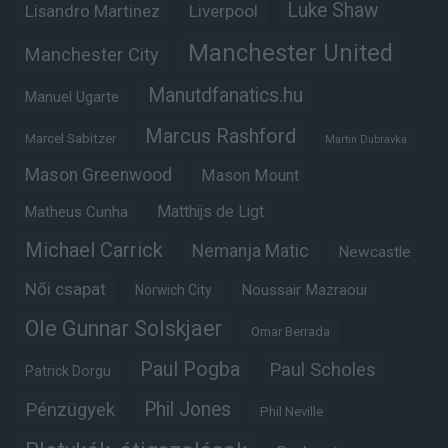
Luke Shaw
Lisandro Martinez
Liverpool
Manchester United
Manchester City
Manutdfanatics.hu
Manuel Ugarte
Marcus Rashford
Marcel Sabitzer
Martin Dubravka
Mason Greenwood
Mason Mount
Matheus Cunha
Matthijs de Ligt
Michael Carrick
Nemanja Matic
Newcastle
Női csapat
Noussair Mazraoui
Norwich City
Ole Gunnar Solskjaer
Omar Berrada
Paul Pogba
Paul Scholes
Patrick Dorgu
Phil Jones
Pénzügyek
Phil Neville