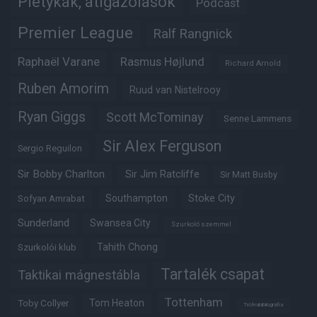
Pletykák, átigazolások
Podcast
Premier League
Ralf Rangnick
Raphaël Varane
Rasmus Højlund
Richard Arnold
Ruben Amorim
Ruud van Nistelrooy
Ryan Giggs
Scott McTominay
Senne Lammens
Sir Alex Ferguson
Sergio Reguilon
Sir Bobby Charlton
Sir Jim Ratcliffe
Sir Matt Busby
Southampton
Stoke City
Sofyan Amrabat
Sunderland
Swansea City
Szurkoló szemmel
Tahith Chong
Szurkolói klub
Tartalék csapat
Taktikai mágnestábla
Tottenham
Tom Heaton
Toby Collyer
Trófeabibliográfia