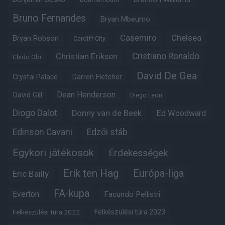
Bruno Fernandes
Bryan Mbeumo
Casemiro
Chelsea
Bryan Robson
Cardiff City
Christian Eriksen
Cristiano Ronaldo
Chido Obi
David De Gea
Crystal Palace
Darren Fletcher
Dean Henderson
David Gill
Diego Leon
Diogo Dalot
Donny van de Beek
Ed Woodward
Edinson Cavani
Edzői stáb
Egykori játékosok
Érdekességek
Erik ten Hag
Európa-liga
Eric Bailly
FA-kupa
Everton
Facundo Pellistri
Felkészülési túra 2022
Felkészülési túra 2023