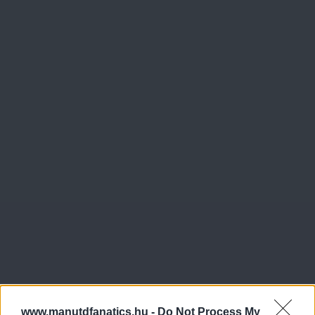
www.manutdfanatics.hu -
Do Not Process My