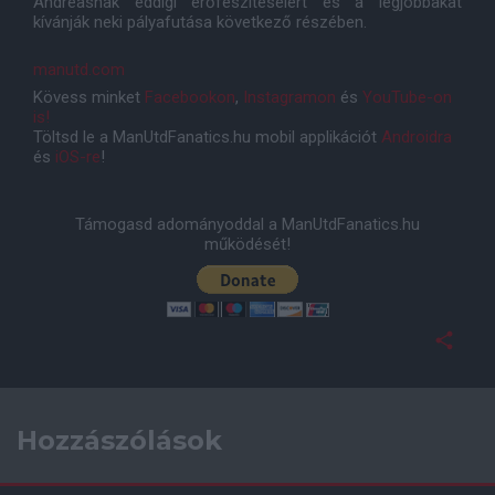
Andreasnak eddigi erőfeszítéseiért és a legjobbakat
kívánják neki pályafutása következő részében.
manutd.com
Kövess minket
Facebookon
,
Instagramon
és
YouTube-on
is!
Töltsd le a ManUtdFanatics.hu mobil applikációt
Androidra
és
iOS-re
!
Támogasd adományoddal a ManUtdFanatics.hu
működését!
Hozzászólások