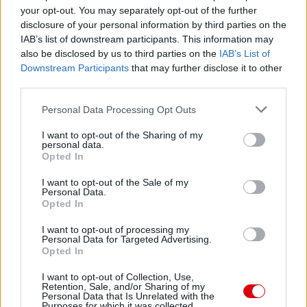
your opt-out. You may separately opt-out of the further
disclosure of your personal information by third parties on the
IAB’s list of downstream participants. This information may
also be disclosed by us to third parties on the
IAB’s List of
Downstream Participants
that may further disclose it to other
third parties.
Please note that this website/app uses one or more Google
Personal Data Processing Opt Outs
services and may gather and store information including but
not limited to your visit or usage behaviour. You may click to
I want to opt-out of the Sharing of my
personal data.
grant or deny consent to Google and its third-party tags to
Opted In
use your data for below specified purposes in below Google
consent section.
I want to opt-out of the Sale of my
Personal Data.
Opted In
I want to opt-out of processing my
Personal Data for Targeted Advertising.
Opted In
Meccs Center
I want to opt-out of Collection, Use,
Retention, Sale, and/or Sharing of my
Personal Data that Is Unrelated with the
Purposes for which it was collected.