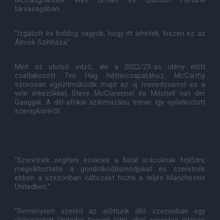
McCaughannek Wes Brown és Quinton Fortune
társaságában.
"Izgatott és boldog vagyok, hogy itt lehetek, hiszen ez az
Álmok Színháza."
Mint az utolsó edző, aki a 2022/23-as idény előtt
csatlakozott Ten Hag háttércsapatához, McCarthy
szorosan együttműködik majd az új menedzserrel és a
vele érkezőkkel, Steve McClarennel és Mitchell van der
Gaaggal. A dél-afrikai származású tréner így nyilatkozott
szerepköréről:
"Szeretnék segíteni ezeknek a fiatal srácoknak fejlődni,
megváltoztatni a gondolkodásmódjukat és szeretnék
ebben a szezonban változást hozni a teljes Manchester
Unitedben."
"Reményeim szerint az előttünk álló szezonban egy