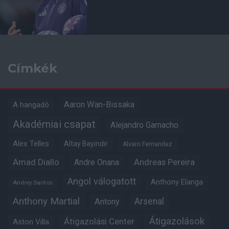
Címkék
Aaron Wan-Bissaka
A hangadó
Akadémiai csapat
Alejandro Garnacho
Alex Telles
Altay Bayindir
Alvaro Fernandez
Amad Diallo
Andre Onana
Andreas Pereira
Angol válogatott
Anthony Elanga
Andrey Santos
Anthony Martial
Arsenal
Antony
Átigazolások
Átigazolási Center
Aston Villa