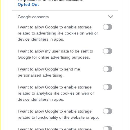
Paris Saint-Germain
vs
Opted Out
Manchester United
Google consents
Felkészülési szezon 4. mérkőzés
I want to allow Google to enable storage
Nya Ullevi, Göteborg
related to advertising like cookies on web or
2026-08-08 17:00
device identifiers in apps.
0 nap 10 óra 17 perc 12 másodperc
I want to allow my user data to be sent to
Google for online advertising purposes.
Leeds United
vs
Manchester United
2026-08-12 20:30
I want to allow Google to send me
AC Milan
vs
Manchester United
2026-08-15 18:00
personalized advertising.
I want to allow Google to enable storage
ELŐZŐ MÉRKŐZÉSEK
related to analytics like cookies on web or
device identifiers in apps.
Támogatás
I want to allow Google to enable storage
related to functionality of the website or app.
Támogasd adományoddal
I want to allow Google to enable storage