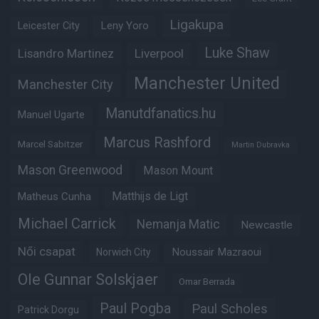
Ligakupa
Leny Yoro
Leicester City
Luke Shaw
Lisandro Martinez
Liverpool
Manchester United
Manchester City
Manutdfanatics.hu
Manuel Ugarte
Marcus Rashford
Marcel Sabitzer
Martin Dubravka
Mason Greenwood
Mason Mount
Matheus Cunha
Matthijs de Ligt
Michael Carrick
Nemanja Matic
Newcastle
Női csapat
Noussair Mazraoui
Norwich City
Ole Gunnar Solskjaer
Omar Berrada
Paul Pogba
Paul Scholes
Patrick Dorgu