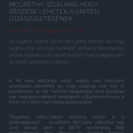
MCCARTHY: IZGALMAS, HOGY
RÉSZESE LEHETEK A UNITED
ÚJJÁSZÜLETÉSÉNEK
Házi Tibor
•
2022. augusztus. 03. 11:30
Az egykori csatár, Benni McCarthy készen áll, hogy
segítse Erik ten Hag munkáját, amivel a Manchester
United teljesen más képet festhet majd magáról idén
az előző szezonhoz képest.
A 44 éves McCarthy edzői stábba való érkezését
szombaton jelentették be, majd vasárnap már bele is
kóstolhatott az Old Trafford hangulatába, amit korábban
már megtapasztalhatott vendégként a Blackburn Rovers, a
Porto és a West Ham United játékosa ként.
"Régebben fülem-farkam behúzva jöttem ki a
játékoskijáróból" - viccelődött McCarthy, miközben egy
rövid interjút adott az MUTV riporterének, Niall