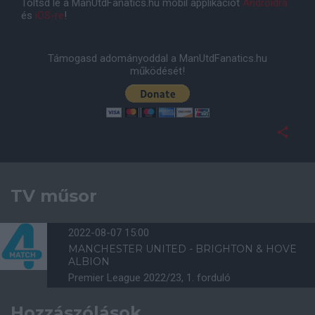
Töltsd le a ManUtdFanatics.hu mobil applikációt
Androidra
és
iOS-re
!
Támogasd adományoddal a ManUtdFanatics.hu
működését!
TV műsor
2022-08-07 15:00
MANCHESTER UNITED - BRIGHTON & HOVE
ALBION
Premier League 2022/23, 1. forduló
Hozzászólások