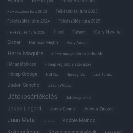
FA-kupa
Everton
Facundo Pellistri
Felkészülési túra 2022
Felkészülési túra 2023
Felkészülési túra 2024
Felkészülési túra 2025
Fred
Gary Neville
Fulham
Felkészülési túra 2026
Glazer
Hannibal Mejbri
Harry Amass
Harry Maguire
Híres magyar Vörös Ördögök
Hónap játékosa
Hónap legjobbja szavazás
Hónap Ördöge
Ifjúsági BL
Hull City
Jack Butland
Jadon Sancho
Jason Wilcox
Játékosértékelés
Játékosprofilok
Jesse Lingard
Jonny Evans
Joshua Zirkzee
Juan Mata
Kobbie Mainoo
Karl Darlow
Kölcsönlesen
Közös meccsnézések
Lee Grant