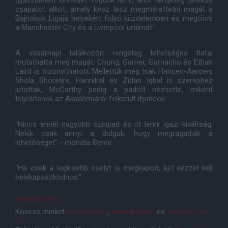
újjászületett Unitedet fogunk látni, ahol rengeteg játékos
csapatot alkot, amely kész lesz megmérettetni magát a
Bajnokok Ligája helyekért folyó küzdelemben és megtörni
a Manchester City és a Liverpool uralmát."
A vasárnapi találkozón rengeteg tehetséges fiatal
mutathatta meg magát. Chong, Garner, Garnacho és Ethan
Laird is bizonyíthatott. Mellettük még Isak Hansen-Aaroen,
Shola Shoretire, Hannibal és Zidan Iqbal is szerephez
jutottak, McCarthy pedig a padról nézhette, miként
teljesítenek az Akadémiáról felkerült ifjoncok.
"Nincs ennél nagyobb színpad és itt lenni igazi kiváltság.
Nekik csak annyi a dolguk, hogy megragadják a
lehetőséget" - mondta Benni.
"Ha csak a legkisebb esélyt is megkapod, két kézzel kell
belekapaszkodnod."
manutd.com
Kövess minket
Facebookon
,
Instagramon
és
YouTube-on
is!