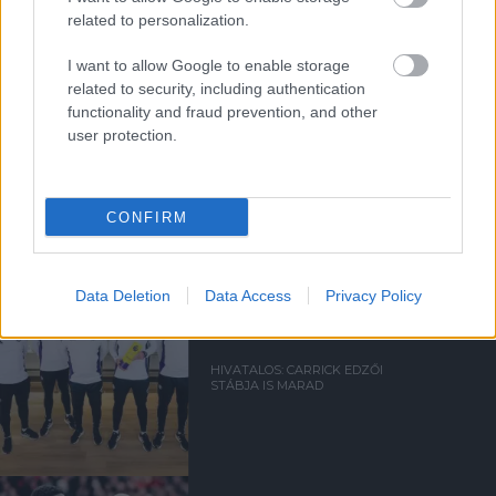
a ManUtdFanatics.hu működését!
related to personalization.
I want to allow Google to enable storage
related to security, including authentication
functionality and fraud prevention, and other
user protection.
Kapcsolódó hírek
CONFIRM
EDZŐI STÁB
Data Deletion
Data Access
Privacy Policy
HIVATALOS: CARRICK EDZŐI
STÁBJA IS MARAD