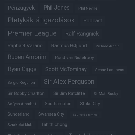
Phil Jones
Pénzügyek
Phil Neville
Pletykák, átigazolások
Podcast
Premier League
Ralf Rangnick
Raphaël Varane
Rasmus Højlund
Richard Arnold
Ruben Amorim
Ruud van Nistelrooy
Ryan Giggs
Scott McTominay
Senne Lammens
Sir Alex Ferguson
Sergio Reguilon
Sir Bobby Charlton
Sir Jim Ratcliffe
Sir Matt Busby
Southampton
Stoke City
Sofyan Amrabat
Sunderland
Swansea City
Szurkoló szemmel
Tahith Chong
Szurkolói klub