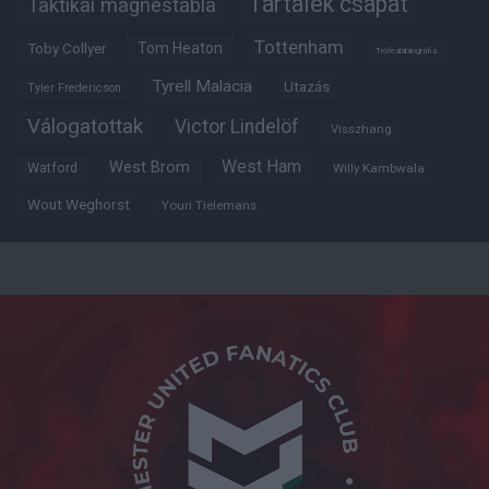
Tartalék csapat
Taktikai mágnestábla
Tottenham
Tom Heaton
Toby Collyer
Trófeabibliográfia
Tyrell Malacia
Utazás
Tyler Fredericson
Válogatottak
Victor Lindelöf
Visszhang
West Ham
West Brom
Watford
Willy Kambwala
Wout Weghorst
Youri Tielemans