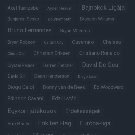
Bajnokok Ligája
Axel Tuanzebe
Ayden Heaven
Benjamin Sesko
Brandon Williams
Bournemouth
Bruno Fernandes
Bryan Mbeumo
Casemiro
Chelsea
Bryan Robson
Cardiff City
Christian Eriksen
Cristiano Ronaldo
Chido Obi
David De Gea
Crystal Palace
Darren Fletcher
Dean Henderson
David Gill
Diego Leon
Diogo Dalot
Donny van de Beek
Ed Woodward
Edinson Cavani
Edzői stáb
Egykori játékosok
Érdekességek
Erik ten Hag
Európa-liga
Eric Bailly