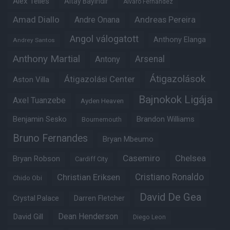
Alex Telles
Altay Bayindir
Alvaro Fernandez
Amad Diallo
Andre Onana
Andreas Pereira
Angol válogatott
Anthony Elanga
Andrey Santos
Anthony Martial
Arsenal
Antony
Átigazolások
Átigazolási Center
Aston Villa
Bajnokok Ligája
Axel Tuanzebe
Ayden Heaven
Benjamin Sesko
Brandon Williams
Bournemouth
Bruno Fernandes
Bryan Mbeumo
Casemiro
Chelsea
Bryan Robson
Cardiff City
Christian Eriksen
Cristiano Ronaldo
Chido Obi
David De Gea
Crystal Palace
Darren Fletcher
Dean Henderson
David Gill
Diego Leon