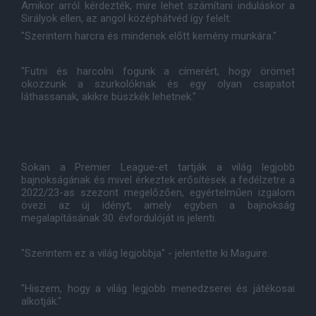
Amikor arról kérdezték, mire lehet számítani induláskor a
Sirályok ellen, az angol középhátvéd így felelt:
"Szerintem harcra és mindenek előtt kemény munkára."
"Futni és harcolni fogunk a címerért, hogy örömet
okozzunk a szurkolóknak és egy olyan csapatot
láthassanak, akikre büszkék lehetnek."
Sokan a Premier League-et tartják a világ legjobb
bajnokságának és mivel érkeztek erősítések a fedélzetre a
2022/23-as szezont megelőzően, egyértelműen izgalom
övezi az új idényt, amely egyben a bajnokság
megalapításának 30. évfordulóját is jelenti.
"Szerintem ez a világ legjobbja" - jelentette ki Maguire.
"Hiszem, hogy a világ legjobb menedzserei és játékosai
alkotják."