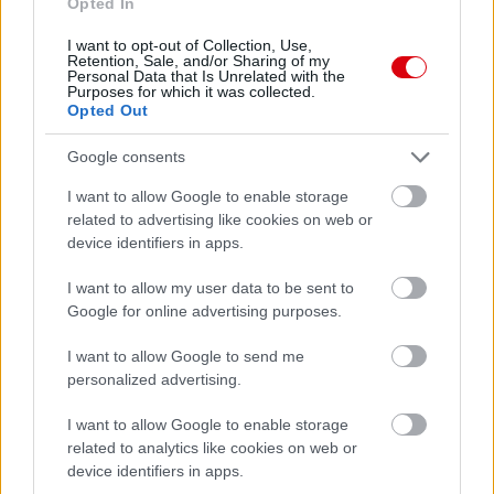
Opted In
AC Milan
vs
Manchester United
2026-08-15 18:00
I want to opt-out of Collection, Use,
Retention, Sale, and/or Sharing of my
ELŐZŐ MÉRKŐZÉSEK
Personal Data that Is Unrelated with the
Purposes for which it was collected.
Opted Out
Támogatás
Google consents
I want to allow Google to enable storage
Támogasd adományoddal
related to advertising like cookies on web or
a ManUtdFanatics.hu működését!
device identifiers in apps.
I want to allow my user data to be sent to
Google for online advertising purposes.
I want to allow Google to send me
personalized advertising.
Kapcsolódó hírek
I want to allow Google to enable storage
related to analytics like cookies on web or
HARRY MAGUIRE
device identifiers in apps.