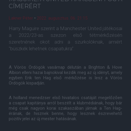
CÍMERÉRT
Lakner Péter
•
2022. augusztus. 06. 21:15
Harry Maguire szerint a Manchester United játékosai
a 2022/23-as szezon első tétmérkőzésén
szeretnének okot adni a szurkolóknak, amiért
"büszkék lehetnek csapatukra".
A Vörös Ördögök vasárnap délután a Brighton & Hove
Albion elleni hazai bajnokival kezdik meg az új idényt, amely
egyben Erik ten Hag első mérkőzése is lesz a Vörös
Ördögök kispadján.
A holland menedzser első hivatalos csatáját megelőzően
a csapat kapitánya arról beszélt a klubmédiának, hogy bár
még csak nagyon korai szakaszában járnak a Ten Hag-
érának, de hisznek benne, hogy lesznek észrevehető
pozitív jelei az új mester hatásának.