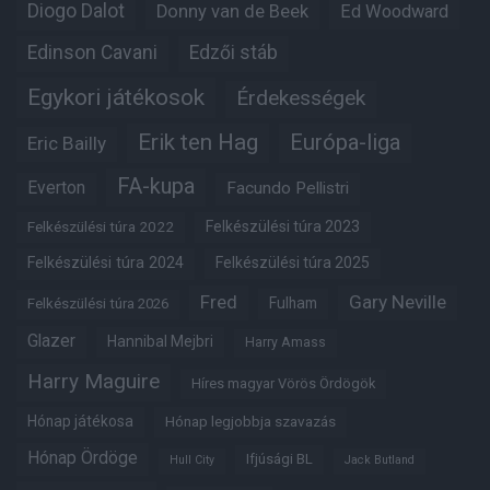
Diogo Dalot
Donny van de Beek
Ed Woodward
Edinson Cavani
Edzői stáb
Egykori játékosok
Érdekességek
Erik ten Hag
Európa-liga
Eric Bailly
FA-kupa
Everton
Facundo Pellistri
Felkészülési túra 2022
Felkészülési túra 2023
Felkészülési túra 2024
Felkészülési túra 2025
Fred
Gary Neville
Fulham
Felkészülési túra 2026
Glazer
Hannibal Mejbri
Harry Amass
Harry Maguire
Híres magyar Vörös Ördögök
Hónap játékosa
Hónap legjobbja szavazás
Hónap Ördöge
Ifjúsági BL
Hull City
Jack Butland