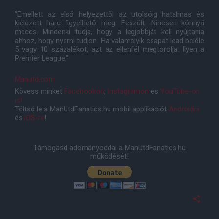
"Emellett az első helyezettől az utolsóig hatalmas és
kiélezett harc figyelhető meg. Feszült. Nincsen könnyű
meccs. Mindenki tudja, hogy a legjobbját kell nyújtania
ahhoz, hogy nyerni tudjon. Ha valamelyik csapat lead belőle
5 vagy 10 százalékot, azt az ellenfél megtorolja. Ilyen a
Premier League."
Manutd.com
Kövess minket
Facebookon
,
Instagramon
és
YouTube-on
is!
Töltsd le a ManUtdFanatics.hu mobil applikációt
Androidra
és
iOS-re
!
Támogasd adományoddal a ManUtdFanatics.hu
működését!