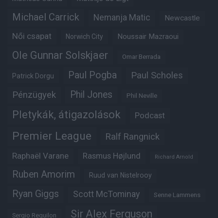
Michael Carrick
Nemanja Matic
Newcastle
Női csapat
Noussair Mazraoui
Norwich City
Ole Gunnar Solskjaer
Omar Berrada
Paul Pogba
Paul Scholes
Patrick Dorgu
Phil Jones
Pénzügyek
Phil Neville
Pletykák, átigazolások
Podcast
Premier League
Ralf Rangnick
Raphaël Varane
Rasmus Højlund
Richard Arnold
Ruben Amorim
Ruud van Nistelrooy
Ryan Giggs
Scott McTominay
Senne Lammens
Sir Alex Ferguson
Sergio Reguilon