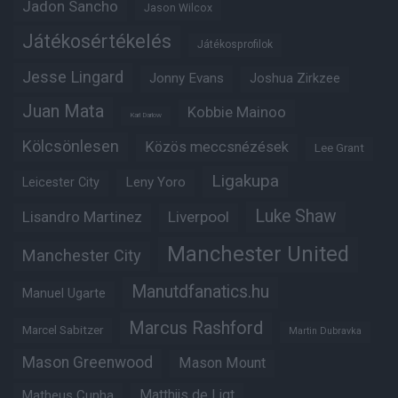
Jadon Sancho
Jason Wilcox
Játékosértékelés
Játékosprofilok
Jesse Lingard
Jonny Evans
Joshua Zirkzee
Juan Mata
Kobbie Mainoo
Karl Darlow
Kölcsönlesen
Közös meccsnézések
Lee Grant
Ligakupa
Leny Yoro
Leicester City
Luke Shaw
Lisandro Martinez
Liverpool
Manchester United
Manchester City
Manutdfanatics.hu
Manuel Ugarte
Marcus Rashford
Marcel Sabitzer
Martin Dubravka
Mason Greenwood
Mason Mount
Matheus Cunha
Matthijs de Ligt