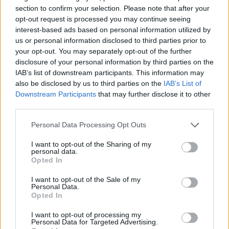
section to confirm your selection. Please note that after your
opt-out request is processed you may continue seeing
interest-based ads based on personal information utilized by
us or personal information disclosed to third parties prior to
your opt-out. You may separately opt-out of the further
disclosure of your personal information by third parties on the
IAB’s list of downstream participants. This information may
Meccs Center
also be disclosed by us to third parties on the
IAB’s List of
Downstream Participants
that may further disclose it to other
third parties.
Paris Saint-Germain
vs
Please note that this website/app uses one or more Google
Personal Data Processing Opt Outs
Manchester United
services and may gather and store information including but
not limited to your visit or usage behaviour. You may click to
I want to opt-out of the Sharing of my
personal data.
Felkészülési szezon 4. mérkőzés
grant or deny consent to Google and its third-party tags to
Opted In
Nya Ullevi, Göteborg
use your data for below specified purposes in below Google
2026-08-08 17:00
consent section.
I want to opt-out of the Sale of my
Personal Data.
Opted In
I want to opt-out of processing my
Leeds United
vs
Manchester United
2026-08-12 20:30
Personal Data for Targeted Advertising.