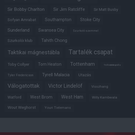
Sir Bobby Charlton
Sir Jim Ratcliffe
Sir Matt Busby
Southampton
Stoke City
Sofyan Amrabat
Sunderland
Swansea City
Szurkoló szemmel
Tahith Chong
Szurkolói klub
Tartalék csapat
Taktikai mágnestábla
Tottenham
Tom Heaton
Toby Collyer
Trófeabibliográfia
Tyrell Malacia
Utazás
Tyler Fredericson
Válogatottak
Victor Lindelöf
Visszhang
West Ham
West Brom
Watford
Willy Kambwala
Wout Weghorst
Youri Tielemans