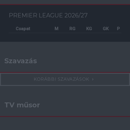
PREMIER LEAGUE 2026/27
Csapat
M
RG
KG
GK
P
Szavazás
KORÁBBI SZAVAZÁSOK
TV műsor