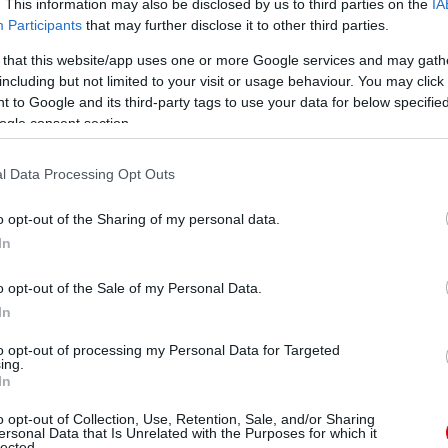
. This information may also be disclosed by us to third parties on the
IA
Participants
that may further disclose it to other third parties.
 that this website/app uses one or more Google services and may gath
including but not limited to your visit or usage behaviour. You may click 
 to Google and its third-party tags to use your data for below specifi
ogle consent section.
l Data Processing Opt Outs
o opt-out of the Sharing of my personal data.
In
o opt-out of the Sale of my Personal Data.
In
to opt-out of processing my Personal Data for Targeted
ing.
In
o opt-out of Collection, Use, Retention, Sale, and/or Sharing
ersonal Data that Is Unrelated with the Purposes for which it
lected.