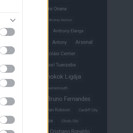
Amad Diallo
Andre Onana
Andreas Pereira
Andrey Santos
Angol válogatott
Anthony Elanga
Anthony Martial
Arsenal
Antony
Átigazolási Center
Aston Villa
Átigazolások
Axel Tuanzebe
Bajnokok Ligája
Ayden Heaven
Benjamin Sesko
Bournemouth
Bruno Fernandes
Brandon Williams
Bryan Mbeumo
Bryan Robson
Cardiff City
Casemiro
Chelsea
Chido Obi
Christian Eriksen
Cristiano Ronaldo