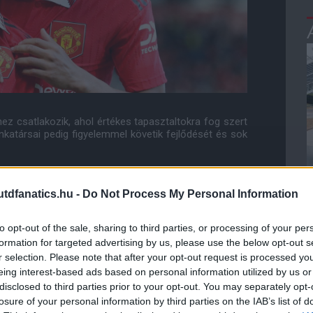
z csatlakozik, ahol értékes tapasztaltokra fog szert
katársai pedig figyelemmel követik fejlődését és sok
dfanatics.hu -
Do Not Process My Personal Information
ube-on is!
droidra
és
iOS-re
!
to opt-out of the sale, sharing to third parties, or processing of your per
formation for targeted advertising by us, please use the below opt-out s
ManUtdFanatics.hu működését!
r selection. Please note that after your opt-out request is processed y
eing interest-based ads based on personal information utilized by us or
disclosed to third parties prior to your opt-out. You may separately opt-
losure of your personal information by third parties on the IAB’s list of