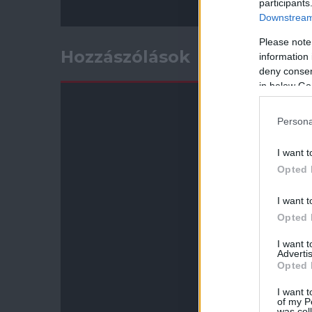
participants
Downstream 
Please note
Hozzászólások
information 
deny consent
in below Go
Persona
I want t
Opted 
I want t
Opted 
I want 
Advertis
Opted 
I want t
of my P
was col