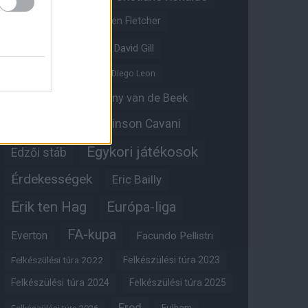
Crystal Palace
Darren Fletcher
David De Gea
David Gill
Dean Henderson
Diego Leon
Diogo Dalot
Donny van de Beek
Edinson Cavani
Ed Woodward
Egykori játékosok
Edzői stáb
Érdekességek
Eric Bailly
Erik ten Hag
Európa-liga
FA-kupa
Everton
Facundo Pellistri
Felkészülési túra 2022
Felkészülési túra 2023
Felkészülési túra 2024
Felkészülési túra 2025
Fred