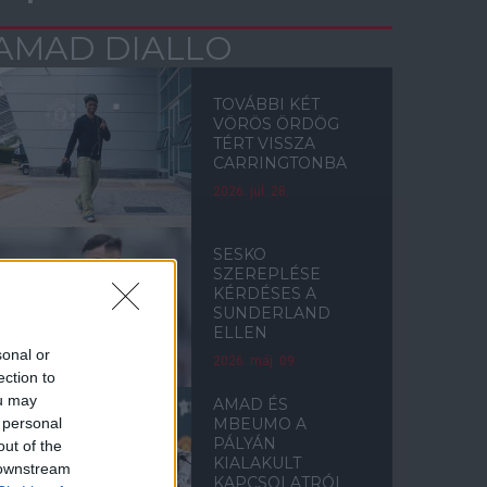
AMAD DIALLO
TOVÁBBI KÉT
VÖRÖS ÖRDÖG
TÉRT VISSZA
CARRINGTONBA
2026. júl. 28.
SESKO
SZEREPLÉSE
KÉRDÉSES A
SUNDERLAND
ELLEN
sonal or
2026. máj. 09.
ection to
ou may
AMAD ÉS
 personal
MBEUMO A
PÁLYÁN
out of the
KIALAKULT
 downstream
KAPCSOLATRÓL