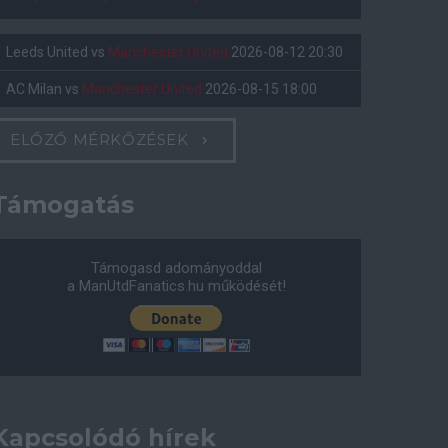
Leeds United
vs
Manchester United
2026-08-12 20:30
AC Milan
vs
Manchester United
2026-08-15 18:00
ELŐZŐ MÉRKŐZÉSEK
Támogatás
Támogasd adományoddal
a ManUtdFanatics.hu működését!
Kapcsolódó hírek