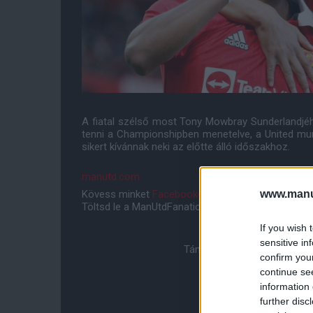
A fiatal szélső most Tony Mowbray Sunderlandjéhe
tenni a Championshipben menetelve, a United mun
sikert kívánnak neki az előtte álló időszakhoz.
manutd.com
www.manut
Kövess minket
Facebookon
,
Instagramon
és
YouT
Töltsd le a ManUtdFanatics.hu mobil applikációt
An
If you wish 
sensitive in
Támogasd adományoddal a 
confirm you
continue se
information 
further disc