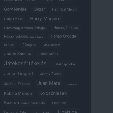
Fulham
Felkészülési túra 2026
Gary Neville
Glazer
Hannibal Mejbri
Harry Maguire
Harry Amass
Hónap játékosa
Híres magyar Vörös Ördögök
Hónap Ördöge
Hónap legjobbja szavazás
Ifjúsági BL
Hull City
Jack Butland
Jadon Sancho
Jason Wilcox
Játékosértékelés
Játékosprofilok
Jesse Lingard
Jonny Evans
Juan Mata
Joshua Zirkzee
Karl Darlow
Kölcsönlesen
Kobbie Mainoo
Közös meccsnézések
Lee Grant
Ligakupa
Leny Yoro
Leicester City