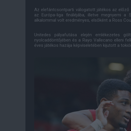
Az elefántcsontparti válogatott játékos az előző
az Európa-liga fináléjába, illetve megnyerni a
alkalommal volt eredményes, elsőként a Ross Coun
Unitedes pályafutása elején emlékezetes gól
nyolcaddöntőjében és a Rayo Vallecano elleni fel
éves játékos hazája képviseletében kijutott a tokió