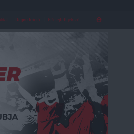
ldal
Regisztráció
Elfelejtett jelszó