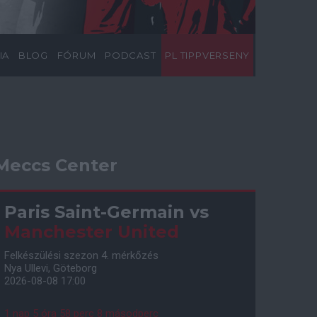
IA
BLOG
FÓRUM
PODCAST
PL TIPPVERSENY
Meccs Center
Paris Saint-Germain
vs
Manchester United
Felkészülési szezon 4. mérkőzés
Nya Ullevi, Göteborg
2026-08-08 17:00
1 nap 5 óra 58 perc 6 másodperc