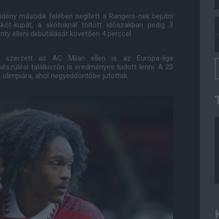
 idény második felében segített a Rangers-nek bejutni
 Skót-kupát, a skótoknál töltött időszakban pedig 3
ty elleni debütálását követően 4 perccel.
t szerzett az AC Milan ellen is az Európa-liga
készülési találkozón is eredményes tudott lenni. A 20
i olimpiára, ahol negyeddöntőbe jutottak.