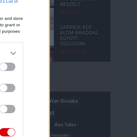
B’s List of
BESZÉLT
2026. ápr. 08.
er and store
to grant or
CARRICK: EGY
ed purposes
ÁLOM AMADDAL
EGYÜTT
DOLGOZNI
2026. márc. 04.
Címkék
Aaron Wan-Bissaka
A hangadó
Akadémiai csapat
Alejandro Garnacho
Alex Telles
Altay Bayindir
Alvaro Fernandez