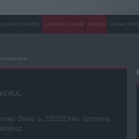
ÖS MECCSNÉZÉS
SZURKOLÓI KLUB
UTAZÁS
ENCIKLOPÉD
lcsönbe kerül
 KERÜL
Amad Diallo a 2022/23-as szezonra
patához.