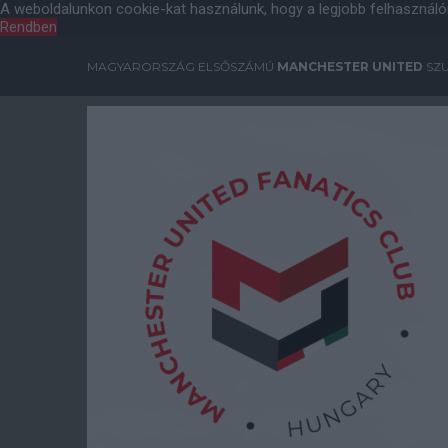
A weboldalunkon cookie-kat használunk, hogy a legjobb felhasználó
Rendben
MAGYARORSZÁG ELSŐSZÁMÚ
MANCHESTER UNITED
SZU