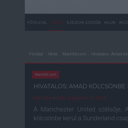
FŐOLDAL
HÍREK
SZEZON 2025/26
KLUB
KÖZ
Főoldal
Hírek
ManUtd.com
Hivatalos: Amad kö
ManUtd.com
HIVATALOS: AMAD KÖLCSÖNBE
Házi Tibor
•
2022. augusztus. 31. 22:14
A Manchester United szélsője, 
kölcsönbe kerül a Sunderland csa