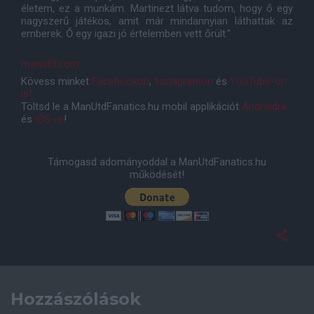
életem, ez a munkám. Martinezt látva tudom, hogy ő egy
nagyszerű játékos, amit már mindannyian láthattak az
emberek. Ő egy igazi jó értelemben vett őrült."
manutd.com
Kövess minket
Facebookon
,
Instagramon
és
YouTube-on
is!
Töltsd le a ManUtdFanatics.hu mobil applikációt
Androidra
és
iOS-re
!
Támogasd adományoddal a ManUtdFanatics.hu
működését!
Hozzászólások