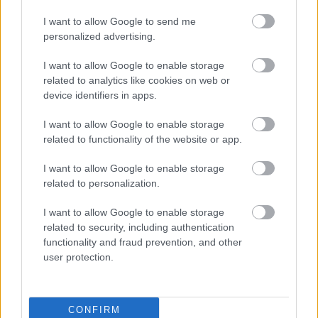
I want to allow Google to send me
Paris Saint-Germain
vs
personalized advertising.
Manchester United
I want to allow Google to enable storage
Felkészülési szezon 4. mérkőzés
related to analytics like cookies on web or
Nya Ullevi, Göteborg
device identifiers in apps.
2026-08-08 17:00
I want to allow Google to enable storage
1 nap 18 óra 23 perc 18 másodperc
related to functionality of the website or app.
I want to allow Google to enable storage
Leeds United
vs
Manchester United
2026-08-12 20:30
related to personalization.
AC Milan
vs
Manchester United
2026-08-15 18:00
I want to allow Google to enable storage
related to security, including authentication
ELŐZŐ MÉRKŐZÉSEK
functionality and fraud prevention, and other
user protection.
Támogatás
CONFIRM