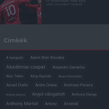
ÖT JÁTÉKOSNAK TÖBB IDEJE
LESZ ÚJ KLUBOT TALÁLNI?
Címkék
Aaron Wan-Bissaka
A hangadó
Akadémiai csapat
Alejandro Garnacho
Alex Telles
Altay Bayindir
Alvaro Fernandez
Amad Diallo
Andre Onana
Andreas Pereira
Angol válogatott
Anthony Elanga
Andrey Santos
Anthony Martial
Arsenal
Antony