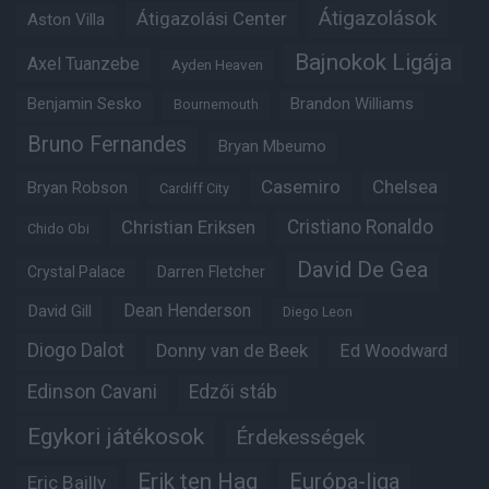
Átigazolások
Átigazolási Center
Aston Villa
Bajnokok Ligája
Axel Tuanzebe
Ayden Heaven
Benjamin Sesko
Brandon Williams
Bournemouth
Bruno Fernandes
Bryan Mbeumo
Casemiro
Chelsea
Bryan Robson
Cardiff City
Christian Eriksen
Cristiano Ronaldo
Chido Obi
David De Gea
Crystal Palace
Darren Fletcher
Dean Henderson
David Gill
Diego Leon
Diogo Dalot
Donny van de Beek
Ed Woodward
Edinson Cavani
Edzői stáb
Egykori játékosok
Érdekességek
Erik ten Hag
Európa-liga
Eric Bailly