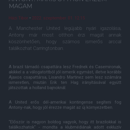
MAGAM
Házi Tibor
•
2022. szeptember. 01. 12:15
A Manchester United legújabb nyári igazolása,
Antony már most otthon érzi magát annak
köszönhetően, hogy számos ismerős arccal
találkozhat Carringtonban.
A brazil támadó csapattára lesz Frednek és Casemironak,
akikkel a a válogatottból jól ismerik egymást, illetve korábbi
Ajaxos csapattársa, Lisandro Martinez sem lesz számára
ismeretlen, miután Erik ten Hag irányításával együtt
játszottak a holland bajnoknál.
A United erős dél-amerikai kontingense segíteni fog
Antony-nak, hogy jól érezze magát az új környezetben.
"Először is nagyon boldog vagyok, hogy itt brazilokkal is
találkozhatok" - mondta a klubmédiának adott exkluzív