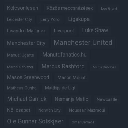
Kölcsönlesen
Közös meccsnézések
Lee Grant
Ligakupa
Leny Yoro
Leicester City
Luke Shaw
Lisandro Martinez
Liverpool
Manchester United
Manchester City
Manutdfanatics.hu
Manuel Ugarte
Marcus Rashford
Marcel Sabitzer
Martin Dubravka
Mason Greenwood
Mason Mount
Matheus Cunha
Matthijs de Ligt
Michael Carrick
Nemanja Matic
Newcastle
Női csapat
Noussair Mazraoui
Norwich City
Ole Gunnar Solskjaer
Omar Berrada