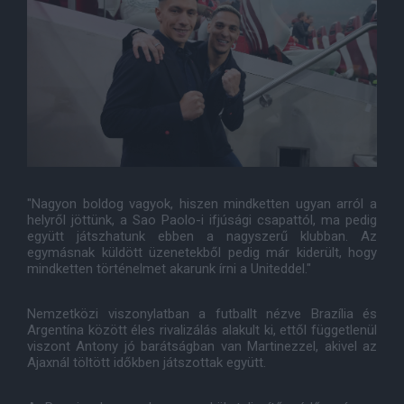
"Nagyon boldog vagyok, hiszen mindketten ugyan arról a
helyről jöttünk, a Sao Paolo-i ifjúsági csapattól, ma pedig
együtt játszhatunk ebben a nagyszerű klubban. Az
egymásnak küldött üzenetekből pedig már kiderült, hogy
mindketten történelmet akarunk írni a Uniteddel."
Nemzetközi viszonylatban a futballt nézve Brazília és
Argentína között éles rivalizálás alakult ki, ettől függetlenül
viszont Antony jó barátságban van Martinezzel, akivel az
Ajaxnál töltött időkben játszottak együtt.