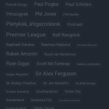
Paul Pogba
Paul Scholes
Patrick Dorgu
Phil Jones
Pénzügyek
Phil Neville
Pletykák, átigazolások
Podcast
Premier League
Ralf Rangnick
Raphaël Varane
Rasmus Højlund
Richard Arnold
Ruben Amorim
Ruud van Nistelrooy
Ryan Giggs
Scott McTominay
Senne Lammens
Sir Alex Ferguson
Sergio Reguilon
Sir Bobby Charlton
Sir Jim Ratcliffe
Sir Matt Busby
Southampton
Stoke City
Sofyan Amrabat
Sunderland
Swansea City
Szurkoló szemmel
Tahith Chong
Szurkolói klub