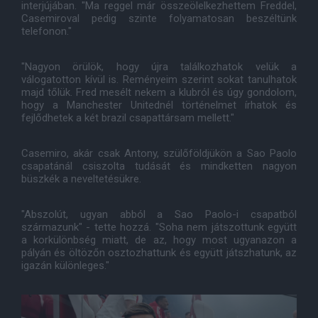
interjújában. "Ma reggel már összeölelkezhettem Freddel,
Casemiroval pedig szinte folyamatosan beszéltünk
telefonon."
"Nagyon örülök, hogy újra találkozhatok velük a
válogatotton kívül is. Reményeim szerint sokat tanulhatok
majd tőlük. Fred mesélt nekem a klubról és úgy gondolom,
hogy a Manchester Unitednél történelmet írhatok és
fejlődhetek a két brazil csapattársam mellett."
Casemiro, akár csak Antony, szülőföldjükön a Sao Paolo
csapatánál csiszolta tudását és mindketten nagyon
büszkék a neveltetésükre.
"Abszolút, ugyan abból a Sao Paolo-i csapatból
származunk" - tette hozzá. "Soha nem játszottunk együtt
a korkülönbség miatt, de az, hogy most ugyanazon a
pályán és öltözőn osztozhattunk és együtt játszhatunk, az
igazán különleges."