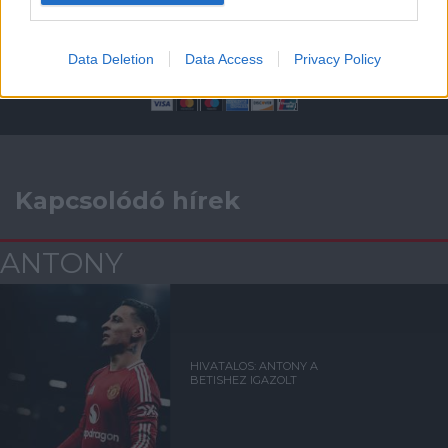
Támogasd adományoddal
a ManUtdFanatics.hu működését!
Data Deletion
Data Access
Privacy Policy
Kapcsolódó hírek
ANTONY
HIVATALOS: ANTONY A
BETISHEZ IGAZOLT