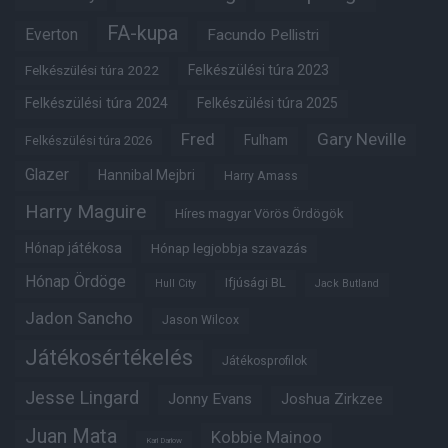
FA-kupa
Everton
Facundo Pellistri
Felkészülési túra 2022
Felkészülési túra 2023
Felkészülési túra 2024
Felkészülési túra 2025
Fred
Gary Neville
Fulham
Felkészülési túra 2026
Glazer
Hannibal Mejbri
Harry Amass
Harry Maguire
Híres magyar Vörös Ördögök
Hónap játékosa
Hónap legjobbja szavazás
Hónap Ördöge
Ifjúsági BL
Hull City
Jack Butland
Jadon Sancho
Jason Wilcox
Játékosértékelés
Játékosprofilok
Jesse Lingard
Jonny Evans
Joshua Zirkzee
Juan Mata
Kobbie Mainoo
Karl Darlow