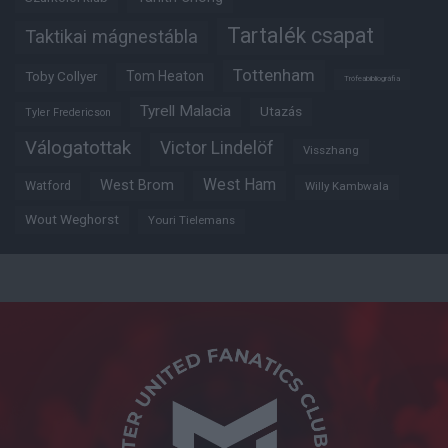
Tartalék csapat
Taktikai mágnestábla
Tottenham
Tom Heaton
Toby Collyer
Trófeabibliográfia
Tyrell Malacia
Utazás
Tyler Fredericson
Válogatottak
Victor Lindelöf
Visszhang
West Ham
West Brom
Watford
Willy Kambwala
Wout Weghorst
Youri Tielemans