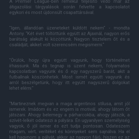
A Premier League-ben remekül teljesítő védő már az
átigazolási tárgyalások során felvette a kapcsolatot
egykori és most újdonsült csapattársával.
"Igen, állandóan üzeneteket küldött nekem" - mondta
Antony. "Két évet töltöttünk együtt az Ajaxnál, nagyon erős
barátság alakult ki közöttünk. Nagyon tisztelem őt és a
családját, akiket volt szerencsém megismerni."
"Örülök, hogy újra együtt vagyunk, hogy történelmet
írhassunk. Ma és tegnap is üzent nekem, folyamatos
kapcsolatban vagyunk és ő egy nagyszerű barát, akit a
futballnak köszönhetek. Most ismét együtt vagyunk és
arról beszélgetünk, hogy itt együtt nagyszerű dolgokat
lehet elérni."
"Martineznek megvan a maga argentinos stílusa, amit jól
ismerek. Imádom és ez engem is motivál, ahogy látom őt
játszani. Ahogy belemegy a párharcokba, ahogy játszik, a
szívét-lelkét odateszi a pályára. Én ugyanilyen személyiség
vagyok, ő jól ismer és ezt tudja pontosan. Odateszem
magam, vért, verítéket és könnyeket sem sajnálva. Ha el
kell hagynom a pályát, akkor az nagyon fájó, hiszen ez az