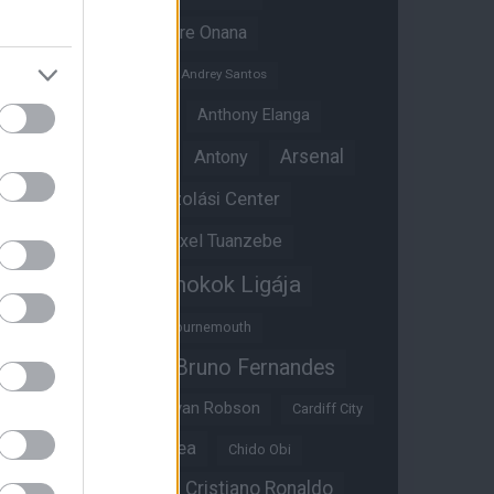
Amad Diallo
Andre Onana
Andreas Pereira
Andrey Santos
Angol válogatott
Anthony Elanga
Anthony Martial
Arsenal
Antony
Átigazolási Center
Aston Villa
Átigazolások
Axel Tuanzebe
Bajnokok Ligája
Ayden Heaven
Benjamin Sesko
Bournemouth
Bruno Fernandes
Brandon Williams
Bryan Mbeumo
Bryan Robson
Cardiff City
Casemiro
Chelsea
Chido Obi
Christian Eriksen
Cristiano Ronaldo