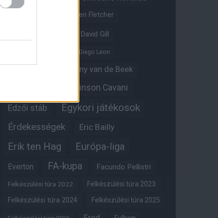
Crystal Palace
Darren Fletcher
David De Gea
David Gill
Dean Henderson
Diego Leon
Diogo Dalot
Donny van de Beek
Edinson Cavani
Ed Woodward
Egykori játékosok
Edzői stáb
Érdekességek
Eric Bailly
Erik ten Hag
Európa-liga
FA-kupa
Everton
Facundo Pellistri
Felkészülési túra 2022
Felkészülési túra 2023
Felkészülési túra 2024
Felkészülési túra 2025
Fred