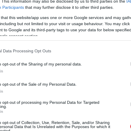
. This information may also be disclosed by us to third parties on the
IA
Participants
that may further disclose it to other third parties.
 that this website/app uses one or more Google services and may gath
including but not limited to your visit or usage behaviour. You may click 
 to Google and its third-party tags to use your data for below specifi
ogle consent section.
l Data Processing Opt Outs
 készült videót" - emlékezett vissza a dél-amerikai
o opt-out of the Sharing of my personal data.
ozására.
In
. Azon gondolkodtam, hol nyílhatnak előttem üres
o opt-out of the Sale of my Personal Data.
nteligensen szeretnék játszani. A menedzser végül a
In
tem. Láttam, hogy eljött az én időm és nagyon boldog
ny nap után az elején a pályán lehettem egy ilyen
to opt-out of processing my Personal Data for Targeted
ing.
In
zón, Istennek köszönhetően pedig minden jól sült el,
o opt-out of Collection, Use, Retention, Sale, and/or Sharing
ndenek felett a csapat győzelme volt."
ersonal Data that Is Unrelated with the Purposes for which it
lected.