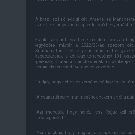
A brazil szélső eddigi két, Arsenal és Manchester
azon lesz, hogy vasárnap este is jó benyomást te
Frank Lampard együttese minden sorozatot fig
legyőzőre, miután a 2022/23-as szezont két
Southampton felett egymás után aratott győzelm
kapaszkodtak, a két klub történetének 101. öss
ígérkezik, miután a manchesteriek mindenképpen s
derbin elszenvedett vereséget követően.
"Tudjuk, hogy nehéz és kemény mérkőzés vár ránk
"A csapattársaim már meséltek nekem erről a párh
"Azt mondták, hogy nehéz lesz. Rájuk kell erő
erősségeinket."
"Nem szabad, hogy megdolgozzanak minket és ho