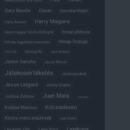
Fulham
Felkészülési túra 2026
Gary Neville
Glazer
Hannibal Mejbri
Harry Maguire
Harry Amass
Hónap játékosa
Híres magyar Vörös Ördögök
Hónap Ördöge
Hónap legjobbja szavazás
Ifjúsági BL
Hull City
Jack Butland
Jadon Sancho
Jason Wilcox
Játékosértékelés
Játékosprofilok
Jesse Lingard
Jonny Evans
Juan Mata
Joshua Zirkzee
Karl Darlow
Kölcsönlesen
Kobbie Mainoo
Közös meccsnézések
Lee Grant
Ligakupa
Leny Yoro
Leicester City