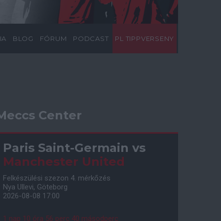
IA
BLOG
FÓRUM
PODCAST
PL TIPPVERSENY
Meccs Center
Paris Saint-Germain
vs
Manchester United
Felkészülési szezon 4. mérkőzés
Nya Ullevi, Göteborg
2026-08-08 17:00
1 nap 10 óra 56 perc 39 másodperc