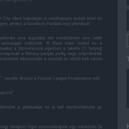
 City elleni bajnokiján is eredményes tudott lenni és
gyen, amikor a Goodison Parkban lesz jelenésük.
yelembe véve legutóbbi hét mérkőzésén nem talált
 vereséggel indították. A West Ham United és a
ekkel a Stolverkosok egészen a tabella 11. helyéig
zecsapásak a Mersey-partján pedig nagy erőpróbának
zeretnék kiköszörülni a csorbát az előző heti városi
" - kezdte Antony a Premier League Productions-nek.
arcról."
ltetnünk a játékunkat és ki kell domborítanunk az
gy lehajtott fejjel szomorkodjunk egy mérkőzés [a