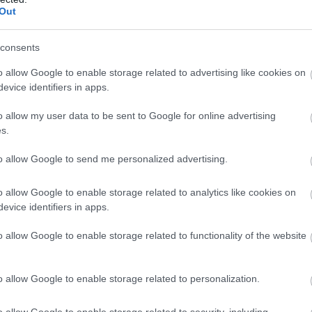
Out
etett munka és gyakorlás segíti őt abban, hogy még
consents
edig ennek köszönhetőek."
o allow Google to enable storage related to advertising like cookies on
evice identifiers in apps.
etlenül, hogy gólt szerzek vagy sem."
o allow my user data to be sent to Google for online advertising
s.
ár sajnos a mérkőzést elvesztettük. A találkozó előtti
"
to allow Google to send me personalized advertising.
re sikerült eredményesnek lennem. Most azonban itt
o allow Google to enable storage related to analytics like cookies on
javítsam a hibákat, a megfelelő irányba tartsak és
evice identifiers in apps.
o allow Google to enable storage related to functionality of the website
ube-on is!
droidra
és
iOS-re
!
o allow Google to enable storage related to personalization.
ManUtdFanatics.hu működését!
o allow Google to enable storage related to security, including