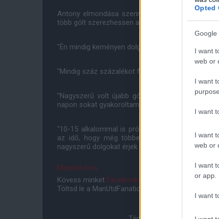
Opted 
Antony elmondása szerint az edzőpályán befekt
több gólt szerezhessen a Unitedben.
Google 
"Én mindig keményen dolgoztam, az eredmények p
I want t
web or d
"Mindig száz százalékot fogok nyújtani, attól függ
I want t
purpose
"Nagyszerű volt újabb gólt lőni [a City ellen], b
napon sokat gyakoroltam azt a lövést az edzésen.
I want 
"10-15 alkalommal is próbálkoztam és szerencsé
I want t
az idő, hogy még többet készüljek és edzek, ki
web or d
nagyszerű dolgokat érjek el."
I want t
Manutd.com
or app.
Kövess minket
Facebookon
,
Instagramon
és
YouT
Töltsd le a ManUtdFanatics.hu mobil applikációt
An
I want t
Támogasd adományoddal a 
I want t