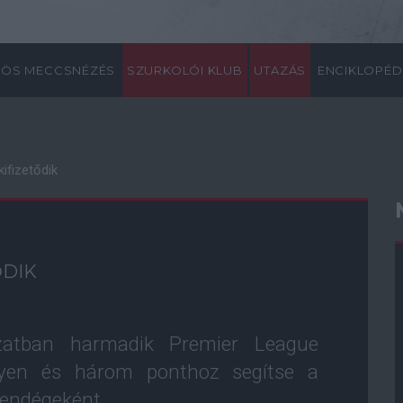
ÖS MECCSNÉZÉS
SZURKOLÓI KLUB
UTAZÁS
ENCIKLOPÉD
ifizetődik
ŐDIK
zatban harmadik Premier League
yen és három ponthoz segítse a
vendégeként.