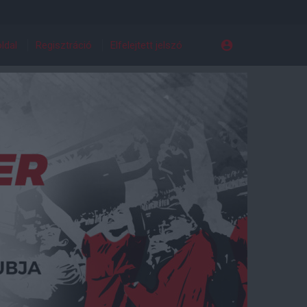
ldal
Regisztráció
Elfelejtett jelszó