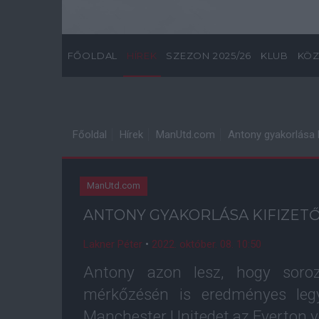
FŐOLDAL
HÍREK
SZEZON 2025/26
KLUB
KÖZ
Főoldal
Hírek
ManUtd.com
Antony gyakorlása k
ManUtd.com
ANTONY GYAKORLÁSA KIFIZET
Lakner Péter
•
2022. október. 08. 10:50
Antony azon lesz, hogy soro
mérkőzésén is eredményes leg
Manchester Unitedet az Everton 