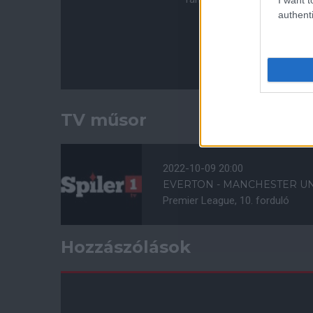
authenti
TV műsor
2022-10-09 20:00
EVERTON - MANCHESTER U
Premier League, 10. forduló
Hozzászólások