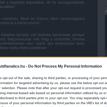
ttük a legutolsó bajnokinkat, de ha visszagondolunk,
 korábban."
n mérkőzés. Most az Everton elleni összecsapásra
 szerezni a három pontot."
tökéletes kezdete volt Unitedes karrierének, amelyet
ett. Balszerencséje volt, hogy a csütörtöki, Omonia
oportmérkőzésen nem tudott újra eredményes lenni,
abiano tudta védeni parádésan.
dfanatics.hu -
Do Not Process My Personal Information
to opt-out of the sale, sharing to third parties, or processing of your per
formation for targeted advertising by us, please use the below opt-out s
r selection. Please note that after your opt-out request is processed y
eing interest-based ads based on personal information utilized by us or
disclosed to third parties prior to your opt-out. You may separately opt-
losure of your personal information by third parties on the IAB’s list of