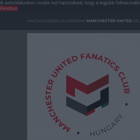
A weboldalunkon cookie-kat használunk, hogy a legjobb felhasználó
Rendben
MAGYARORSZÁG ELSŐSZÁMÚ
MANCHESTER UNITED
SZU