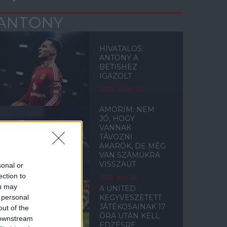
ANTONY
HIVATALOS:
ANTONY A
BETISHEZ
IGAZOLT
2025. szept. 01.
AMORIM: NEM
JÓ, HOGY
VANNAK
TÁVOZNI
AKARÓK, DE MÉG
VAN SZÁMUKRA
VISSZAÚT
sonal or
ection to
2025. aug. 23.
ou may
A UNITED
 personal
KEGYVESZETETT
JÁTÉKOSAINAK 17
out of the
ÓRA UTÁN KELL
 downstream
EDZÉSRE