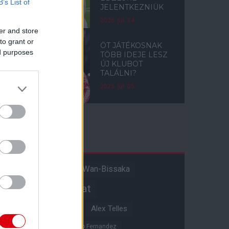
B’s List of
JELENTKEZNIÜK
2025. júl. 14.
er and store
to grant or
ÖT JÁTÉKOSNAK
ed purposes
TÖBB IDEJE LESZ
ÚJ KLUBOT
TALÁLNI?
2025. júl. 05.
Címkék
Aaron Wan-Bissaka
A hangadó
Akadémiai csapat
Alejandro Garnacho
Alex Telles
Altay Bayindir
Alvaro Fernandez