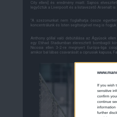
City elleni] és eredmény miatt. Sajnos elveszíte
legyőztük a Liverpoolt és a listavezető Arsenalt is
"A szezonunkat nem foglalhatja össze egyetle
koncentrálunk és Isten segítségével meg is fogjuk
Anthony góllal való debütálása az Ágyúsok ellen 
egy Etihad Stadiumban eleresztett bombagól köv
Nicosia ellen 3-2-re megnyert Európa-liga cs
amikor bal lábas csavarását a ciprusiak kapusa, F
www.manut
If you wish 
sensitive in
confirm you
continue se
information 
further disc