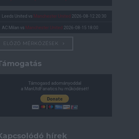
Leeds United
vs
Manchester United
2026-08-12 20:30
AC Milan
vs
Manchester United
2026-08-15 18:00
ELŐZŐ MÉRKŐZÉSEK
Támogatás
Támogasd adományoddal
a ManUtdFanatics.hu működését!
Kapcsolódó hírek