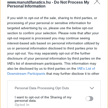
www.manutdfanatics.hu -
Do Not Process My
Personal Information
If you wish to opt-out of the sale, sharing to third parties, or
processing of your personal or sensitive information for
targeted advertising by us, please use the below opt-out
section to confirm your selection. Please note that after your
opt-out request is processed you may continue seeing
interest-based ads based on personal information utilized by
us or personal information disclosed to third parties prior to
your opt-out. You may separately opt-out of the further
disclosure of your personal information by third parties on the
IAB’s list of downstream participants. This information may
also be disclosed by us to third parties on the
IAB’s List of
Downstream Participants
that may further disclose it to other
third parties.
Meccs Center
Please note that this website/app uses one or more Google
Personal Data Processing Opt Outs
services and may gather and store information including but
not limited to your visit or usage behaviour. You may click to
I want to opt-out of the Sharing of my
Paris Saint-Germain
vs
personal data.
grant or deny consent to Google and its third-party tags to
Opted In
use your data for below specified purposes in below Google