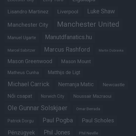
Luke Shaw
Lisandro Martinez
Liverpool
Manchester United
Manchester City
Manutdfanatics.hu
Manuel Ugarte
Marcus Rashford
Marcel Sabitzer
Martin Dubravka
Mason Greenwood
Mason Mount
Matheus Cunha
Matthijs de Ligt
Michael Carrick
Nemanja Matic
Newcastle
Női csapat
Noussair Mazraoui
Norwich City
Ole Gunnar Solskjaer
Omar Berrada
Paul Pogba
Paul Scholes
Patrick Dorgu
Phil Jones
Pénzügyek
Phil Neville