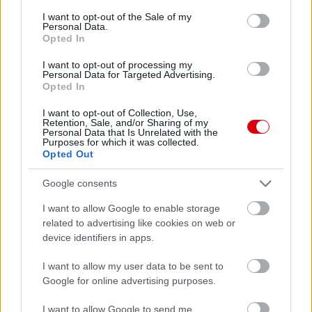
Manchester United
consent section.
I want to opt-out of the Sale of my
Personal Data.
Felkészülési szezon 4. mérkőzés
Opted In
Nya Ullevi, Göteborg
2026-08-08 17:00
I want to opt-out of processing my
Personal Data for Targeted Advertising.
Opted In
2 nap 12 óra 14 perc 23 másodperc
I want to opt-out of Collection, Use,
Retention, Sale, and/or Sharing of my
Leeds United
vs
Manchester United
2026-08-12 20:30
Personal Data that Is Unrelated with the
Purposes for which it was collected.
AC Milan
vs
Manchester United
2026-08-15 18:00
Opted Out
Google consents
ELŐZŐ MÉRKŐZÉSEK
I want to allow Google to enable storage
related to advertising like cookies on web or
Támogatás
device identifiers in apps.
I want to allow my user data to be sent to
Google for online advertising purposes.
Támogasd adományoddal
a ManUtdFanatics.hu működését!
I want to allow Google to send me