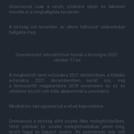
Greenwood csak a nevét, születési idejét és lakcímét
mondta el a meghallgatás kezdetén.
A bíróság ezt követően az ellene felhozott vádpontokat
hallgatta meg.
Greenwoodot rabszállítóval hozták a bíróságra 2022.
október 17-én
A megkísérelt nemi erőszakra 2021 októberében, a fizikális
erőszakra 2021 decemberében került sor, míg
a kényszerítő magatartásra 2018 novembere és ez év
októbere között volt több alkalommal is precedens.
Mindhárom vád ugyanazzal a nővel kapcsolatos.
Greenwood a bíróság előtt szürke Nike melegítőfelsőben,
fehér pólóban és szürke melegítőnadrában jelent meg,
lenőtt hajjal és bajuszt viselve. Az eseményen vele volt