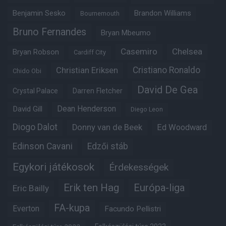
Benjamin Sesko
Brandon Williams
Bournemouth
Bruno Fernandes
Bryan Mbeumo
Casemiro
Chelsea
Bryan Robson
Cardiff City
Christian Eriksen
Cristiano Ronaldo
Chido Obi
David De Gea
Crystal Palace
Darren Fletcher
Dean Henderson
David Gill
Diego Leon
Diogo Dalot
Donny van de Beek
Ed Woodward
Edinson Cavani
Edzői stáb
Egykori játékosok
Érdekességek
Erik ten Hag
Európa-liga
Eric Bailly
FA-kupa
Everton
Facundo Pellistri