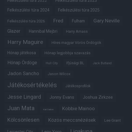
Felkészülési túra 2022
Felkészülési túra 2023
Felkészülési túra 2024
Felkészülési túra 2025
Fred
Gary Neville
Fulham
Felkészülési túra 2026
Glazer
Hannibal Mejbri
Harry Amass
Harry Maguire
Híres magyar Vörös Ördögök
Hónap játékosa
Hónap legjobbja szavazás
Hónap Ördöge
Ifjúsági BL
Hull City
Jack Butland
Jadon Sancho
Jason Wilcox
Játékosértékelés
Játékosprofilok
Jesse Lingard
Jonny Evans
Joshua Zirkzee
Juan Mata
Kobbie Mainoo
Karl Darlow
Kölcsönlesen
Közös meccsnézések
Lee Grant
Ligakupa
Leny Yoro
Leicester City