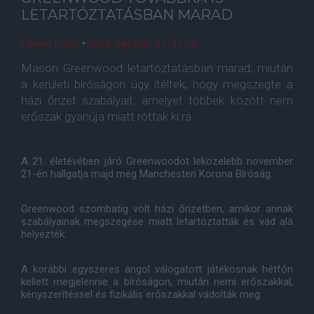
LETARTÓZTATÁSBAN MARAD
Lakner Péter
•
2022. október. 17. 17:00
Mason Greenwood letartóztatásban marad, miután
a kerületi bíróságon úgy ítéltek, hogy megszegte a
házi őrizet szabályait, amelyet többek között nem
erőszak gyanúja miatt róttak ki rá.
A 21. életévében járó Greenwoodot leközelebb november
21-én hallgatja majd meg Manchesteri Korona Bíróság.
Greenwood szombatig volt házi őrizetben, amikor annak
szabályainak megszegése miatt letartóztatták és vád alá
helyezték.
A korábbi egyszeres angol válogatott játékosnak hétfőn
kellett megjelennie a bíróságon, miután nemi erőszakkal,
kényszerítéssel és fizikális erőszakkal vádolták meg.