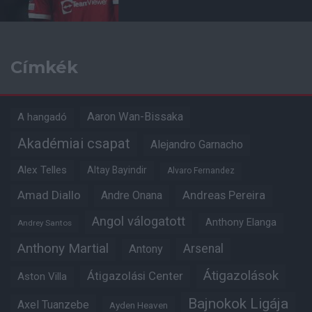
Címkék
Aaron Wan-Bissaka
A hangadó
Akadémiai csapat
Alejandro Garnacho
Alex Telles
Altay Bayindir
Alvaro Fernandez
Amad Diallo
Andre Onana
Andreas Pereira
Angol válogatott
Anthony Elanga
Andrey Santos
Anthony Martial
Arsenal
Antony
Átigazolások
Átigazolási Center
Aston Villa
Bajnokok Ligája
Axel Tuanzebe
Ayden Heaven