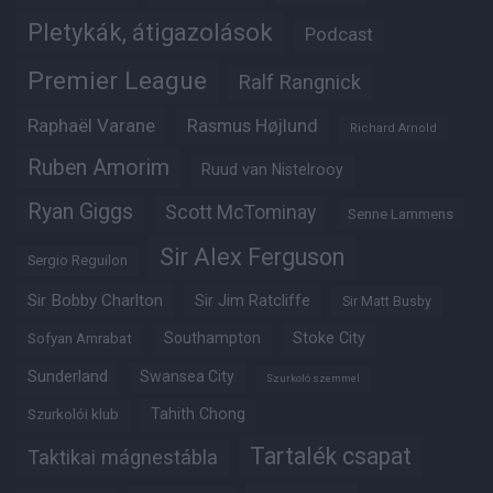
Pletykák, átigazolások
Podcast
Premier League
Ralf Rangnick
Raphaël Varane
Rasmus Højlund
Richard Arnold
Ruben Amorim
Ruud van Nistelrooy
Ryan Giggs
Scott McTominay
Senne Lammens
Sir Alex Ferguson
Sergio Reguilon
Sir Bobby Charlton
Sir Jim Ratcliffe
Sir Matt Busby
Southampton
Stoke City
Sofyan Amrabat
Sunderland
Swansea City
Szurkoló szemmel
Tahith Chong
Szurkolói klub
Tartalék csapat
Taktikai mágnestábla