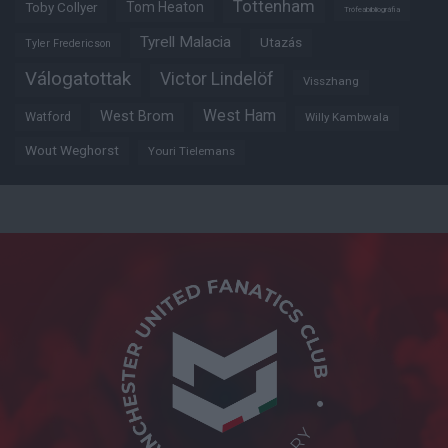
Tottenham
Tom Heaton
Toby Collyer
Trófeabibliográfia
Tyrell Malacia
Utazás
Tyler Fredericson
Válogatottak
Victor Lindelöf
Visszhang
West Ham
West Brom
Watford
Willy Kambwala
Wout Weghorst
Youri Tielemans