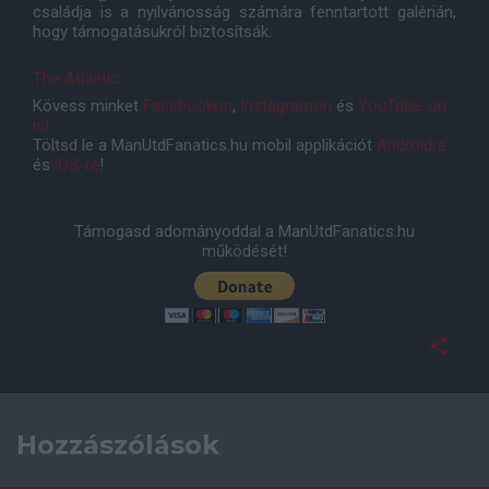
családja is a nyilvánosság számára fenntartott galérián,
hogy támogatásukról biztosítsák.
The Athletic
Kövess minket
Facebookon
,
Instagramon
és
YouTube-on
is!
Töltsd le a ManUtdFanatics.hu mobil applikációt
Androidra
és
iOS-re
!
Támogasd adományoddal a ManUtdFanatics.hu
működését!
Hozzászólások