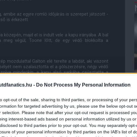
, amibe az egyre romló időjárás is szerepet játszott -
ő is érkezett.
a közepén, majd el is indult vele a kapu irányába. A bal
a meg végül, Toone lőtt, de egy védő blokkolta a
p mozdulattal Galton elé terelte a labdát, aki viszont
sélyét nem szalasztotta el a gólszerzésre, négy védő
ázolva mindenkin, a kapu alsó sarkába csúsztatta a
dfanatics.hu -
Do Not Process My Personal Information
a kegyelemdöfést az Everton csapatának. A labdát az
etesen találta el a labdát, ami meg sem állt a felső
to opt-out of the sale, sharing to third parties, or processing of your per
rításra.
formation for targeted advertising by us, please use the below opt-out s
r selection. Please note that after your opt-out request is processed y
eing interest-based ads based on personal information utilized by us or
gozttatta a United kapusát, amikor Karen Holmgaard
m tudott kifogni - kinyújtott lábbal hárított, ezzel egy
disclosed to third parties prior to your opt-out. You may separately opt-
ött.
losure of your personal information by third parties on the IAB’s list of