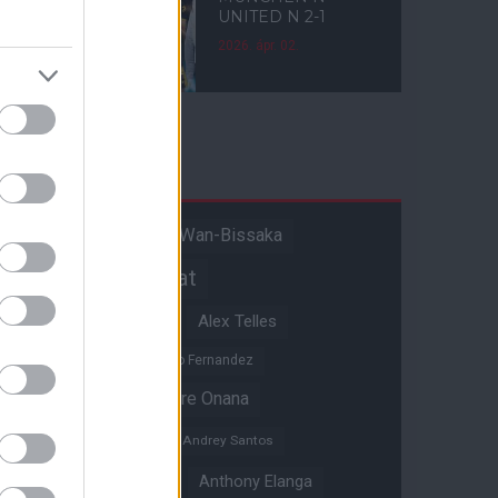
UNITED N 2-1
2026. ápr. 02.
Címkék
Aaron Wan-Bissaka
A hangadó
Akadémiai csapat
Alejandro Garnacho
Alex Telles
Altay Bayindir
Alvaro Fernandez
Amad Diallo
Andre Onana
Andreas Pereira
Andrey Santos
Angol válogatott
Anthony Elanga