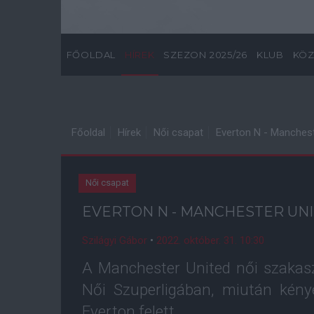
FŐOLDAL
HÍREK
SZEZON 2025/26
KLUB
KÖZ
Főoldal
Hírek
Női csapat
Everton N - Manchest
Női csapat
EVERTON N - MANCHESTER UNIT
Szilágyi Gábor
•
2022. október. 31. 10:30
A Manchester United női szakasz
Női Szuperligában, miután kény
Everton felett.