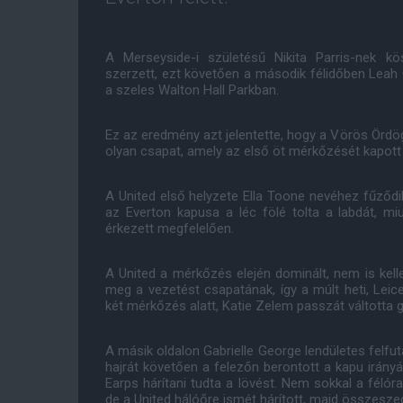
A Merseyside-i születésű Nikita Parris-nek 
szerzett, ezt követően a második félidőben Leah G
a szeles Walton Hall Parkban.
Ez az eredmény azt jelentette, hogy a Vörös Örd
olyan csapat, amely az első öt mérkőzését kapott 
A United első helyzete Ella Toone nevéhez fűződi
az Everton kapusa a léc fölé tolta a labdát, mi
érkezett megfelelően.
A United a mérkőzés elején dominált, nem is kelle
meg a vezetést csapatának, így a múlt heti, Leices
két mérkőzés alatt, Katie Zelem passzát váltotta g
A másik oldalon Gabrielle George lendületes felfut
hajrát követően a felezőn berontott a kapu irányá
Earps hárítani tudta a lövést. Nem sokkal a félór
de a United hálóőre ismét hárított, majd összeszed