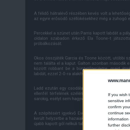
A félidő hátralévő részében kevés volt a lehetőség
az egyre erősödő széllökésekhez még a zuhogó es
Percekkel a szünet után Parris kapott labdát a pály
oldalon szabadon érkező Ela Toone-t játszott
próbálkozását.
Okos összjáték Garcia és Toone között, utóbbi szé
nem találta el a kaput. Galton azonban második e
között robbant be a büntetőterületre, majd átg
labdát, ezzel 2-0-ra alakítva az eredményt.
www.manut
Ladd ezután egy csodálatos találattal megadta 
ellenfél térfelének szélén kapta meg, majd tökél
If you wish 
sarokig, esélyt sem hagyva Brosnan hálóőrnek a há
sensitive in
confirm you
continue se
A szépítésért igyekvő Everton azért még megdol
került helyzetbe a hazaiak oldalán, de a kapuson ne
information 
újabb kapott gól nélküli találkozót tudva maga mög
further disc