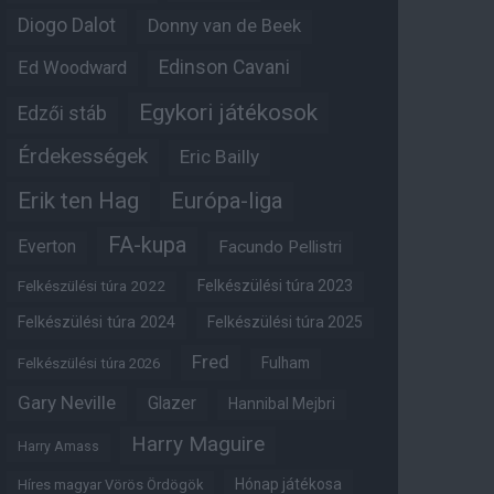
Diogo Dalot
Donny van de Beek
Edinson Cavani
Ed Woodward
Egykori játékosok
Edzői stáb
Érdekességek
Eric Bailly
Erik ten Hag
Európa-liga
FA-kupa
Everton
Facundo Pellistri
Felkészülési túra 2022
Felkészülési túra 2023
Felkészülési túra 2024
Felkészülési túra 2025
Fred
Fulham
Felkészülési túra 2026
Gary Neville
Glazer
Hannibal Mejbri
Harry Maguire
Harry Amass
Hónap játékosa
Híres magyar Vörös Ördögök