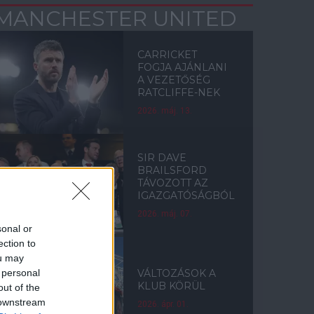
MANCHESTER UNITED
CARRICKET
FOGJA AJÁNLANI
A VEZETŐSÉG
RATCLIFFE-NEK
2026. máj. 13.
SIR DAVE
BRAILSFORD
TÁVOZOTT AZ
IGAZGATÓSÁGBÓL
2026. máj. 07.
sonal or
ection to
ou may
 personal
VÁLTOZÁSOK A
KLUB KÖRÜL
out of the
 downstream
2026. ápr. 01.