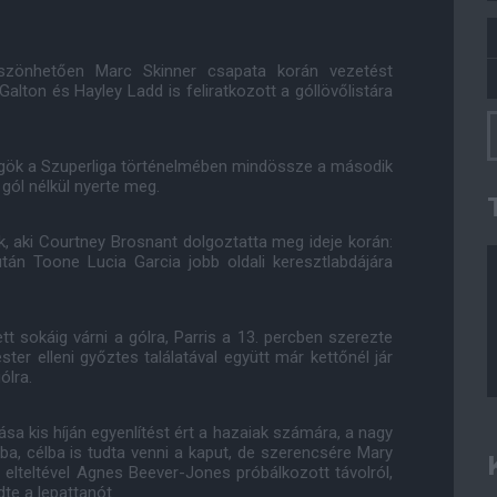
köszönhetően Marc Skinner csapata korán vezetést
alton és Hayley Ladd is feliratkozott a góllövőlistára
ögök a Szuperliga történelmében mindössze a második
gól nélkül nyerte meg.
k, aki Courtney Brosnant dolgoztatta meg ideje korán:
után Toone Lucia Garcia jobb oldali keresztlabdájára
tt sokáig várni a gólra, Parris a 13. percben szerezte
ter elleni győztes találatával együtt már kettőnél jár
ólra.
ása kis híján egyenlítést ért a hazaiak számára, a nagy
ba, célba is tudta venni a kaput, de szerencsére Mary
a elteltével Agnes Beever-Jones próbálkozott távolról,
te a lepattanót.