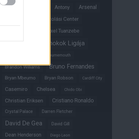
Anthony Martial
Arsenal
Antony
Átigazolási Center
Aston Villa
Átigazolások
Axel Tuanzebe
Bajnokok Ligája
Ayden Heaven
Benjamin Sesko
Bournemouth
Bruno Fernandes
Brandon Williams
Bryan Mbeumo
Bryan Robson
Cardiff City
Casemiro
Chelsea
Chido Obi
Christian Eriksen
Cristiano Ronaldo
Crystal Palace
Darren Fletcher
David De Gea
David Gill
Dean Henderson
Diego Leon