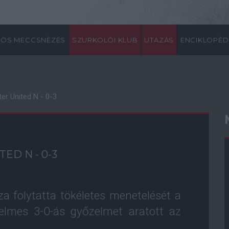
ÖS MECCSNÉZÉS
SZURKOLÓI KLUB
UTAZÁS
ENCIKLOPÉD
er United N - 0-3
ED N - 0-3
a folytatta tökéletes menetelését a
elmes 3-0-ás győzelmet aratott az