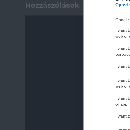
Hozzászólások
Opted 
Google 
I want t
web or d
I want t
purpose
I want 
I want t
web or d
I want t
or app.
I want t
I want t