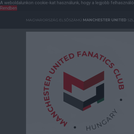
A weboldalunkon cookie-kat használunk, hogy a legjobb felhasználó
Rendben
MAGYARORSZÁG ELSŐSZÁMÚ
MANCHESTER UNITED
SZU