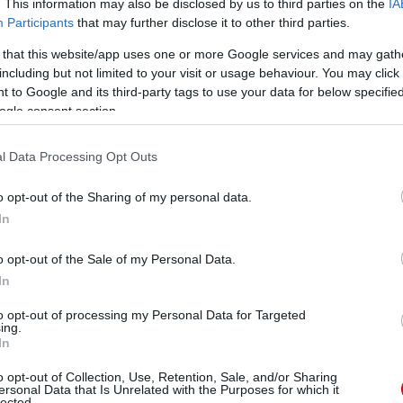
. This information may also be disclosed by us to third parties on the
IA
Participants
that may further disclose it to other third parties.
ounkara 86), Turner, Thorisdottir; Zelem; Garcia (Russo
 that this website/app uses one or more Google services and may gath
e Risa 86).
including but not limited to your visit or usage behaviour. You may click 
liams.
 to Google and its third-party tags to use your data for below specifi
ogle consent section.
l Data Processing Opt Outs
ube-on is!
o opt-out of the Sharing of my personal data.
droidra
és
iOS-re
!
In
o opt-out of the Sale of my Personal Data.
ManUtdFanatics.hu működését!
In
to opt-out of processing my Personal Data for Targeted
ing.
In
o opt-out of Collection, Use, Retention, Sale, and/or Sharing
ersonal Data that Is Unrelated with the Purposes for which it
lected.