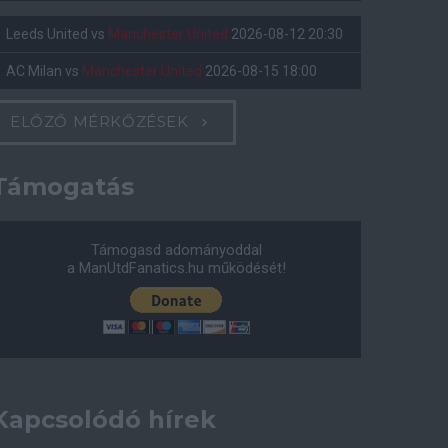
Leeds United
vs
Manchester United
2026-08-12 20:30
AC Milan
vs
Manchester United
2026-08-15 18:00
ELŐZŐ MÉRKŐZÉSEK
Támogatás
Támogasd adományoddal
a ManUtdFanatics.hu működését!
Kapcsolódó hírek