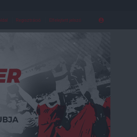
ldal
Regisztráció
Elfelejtett jelszó