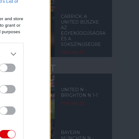
B’s List of
CARRICK: A
er and store
UNITED BÜSZKE
to grant or
AZ
ed purposes
EGYENJOGÚSÁGRA
ÉS A
SOKSZÍNŰSÉGRE
2026. febr. 21.
NŐI CSAPAT
UNITED N -
BRIGHTON N 1-1
2026. máj. 02.
BAYERN
MÜNCHEN N -