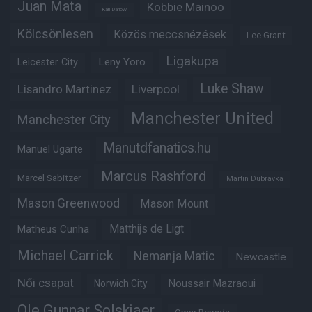
Juan Mata
Kobbie Mainoo
Karl Darlow
Kölcsönlesen
Közös meccsnézések
Lee Grant
Ligakupa
Leny Yoro
Leicester City
Luke Shaw
Lisandro Martinez
Liverpool
Manchester United
Manchester City
Manutdfanatics.hu
Manuel Ugarte
Marcus Rashford
Marcel Sabitzer
Martin Dubravka
Mason Greenwood
Mason Mount
Matheus Cunha
Matthijs de Ligt
Michael Carrick
Nemanja Matic
Newcastle
Női csapat
Noussair Mazraoui
Norwich City
Ole Gunnar Solskjaer