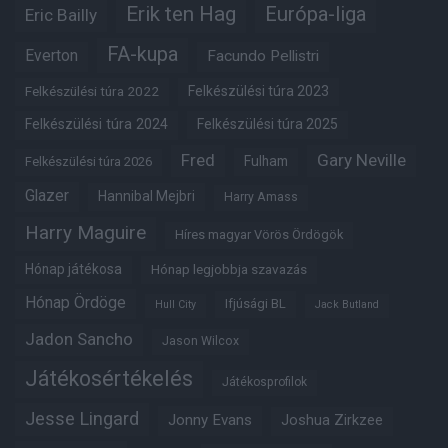
Erik ten Hag
Európa-liga
Eric Bailly
FA-kupa
Everton
Facundo Pellistri
Felkészülési túra 2022
Felkészülési túra 2023
Felkészülési túra 2024
Felkészülési túra 2025
Fred
Gary Neville
Fulham
Felkészülési túra 2026
Glazer
Hannibal Mejbri
Harry Amass
Harry Maguire
Híres magyar Vörös Ördögök
Hónap játékosa
Hónap legjobbja szavazás
Hónap Ördöge
Ifjúsági BL
Hull City
Jack Butland
Jadon Sancho
Jason Wilcox
Játékosértékelés
Játékosprofilok
Jesse Lingard
Jonny Evans
Joshua Zirkzee