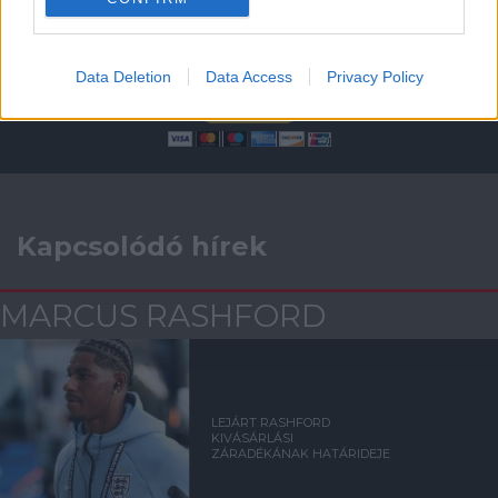
Támogasd adományoddal
a ManUtdFanatics.hu működését!
Data Deletion
Data Access
Privacy Policy
Kapcsolódó hírek
MARCUS RASHFORD
LEJÁRT RASHFORD
KIVÁSÁRLÁSI
ZÁRADÉKÁNAK HATÁRIDEJE