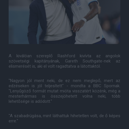
A kiválóan szereplő Rashford kivívta az angolok
szövetségi kapitányának, Gareth Southgate-nek az
elismerését is, aki el volt ragadtatva a látottaktól.
"Nagyon jól ment neki, de ez nem meglepő, mert az
edzéseken is jól teljesített" - mondta a BBC Spornak.
"Lenyűgöző formát mutat mióta visszatért közénk, még a
mesterhármas is összejöhetett volna neki, több
lehetősége is adódott."
"A szabadrúgása, mint láthattuk hihetetlen volt, de ő képes
erre."