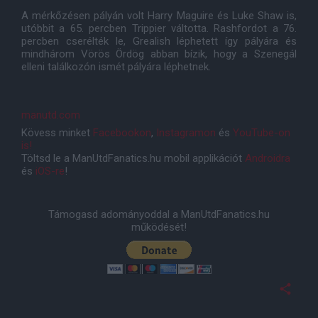
A mérkőzésen pályán volt Harry Maguire és Luke Shaw is,
utóbbit a 65. percben Trippier váltotta. Rashfordot a 76.
percben cserélték le, Grealish léphetett így pályára és
mindhárom Vörös Ördög abban bízik, hogy a Szenegál
elleni találkozón ismét pályára léphetnek.
manutd.com
Kövess minket
Facebookon
,
Instagramon
és
YouTube-on
is!
Töltsd le a ManUtdFanatics.hu mobil applikációt
Androidra
és
iOS-re
!
Támogasd adományoddal a ManUtdFanatics.hu
működését!