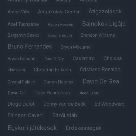
Átigazolások
Átigazolási Center
Aston Villa
Bajnokok Ligája
Axel Tuanzebe
Ayden Heaven
Benjamin Sesko
Brandon Williams
Bournemouth
Bruno Fernandes
Bryan Mbeumo
Casemiro
Chelsea
Bryan Robson
Cardiff City
Christian Eriksen
Cristiano Ronaldo
Chido Obi
David De Gea
Crystal Palace
Darren Fletcher
Dean Henderson
David Gill
Diego Leon
Diogo Dalot
Donny van de Beek
Ed Woodward
Edinson Cavani
Edzői stáb
Egykori játékosok
Érdekességek