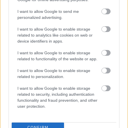
I want to allow Google to send me
Paris Saint-Germain
vs
personalized advertising.
Manchester United
I want to allow Google to enable storage
related to analytics like cookies on web or
Felkészülési szezon 4. mérkőzés
device identifiers in apps.
Nya Ullevi, Göteborg
2026-08-08 17:00
I want to allow Google to enable storage
related to functionality of the website or app.
0 nap 1 óra 6 perc 20 másodperc
I want to allow Google to enable storage
related to personalization.
Leeds United
vs
Manchester United
2026-08-12 20:30
AC Milan
vs
Manchester United
2026-08-15 18:00
I want to allow Google to enable storage
related to security, including authentication
functionality and fraud prevention, and other
ELŐZŐ MÉRKŐZÉSEK
user protection.
Támogatás
CONFIRM