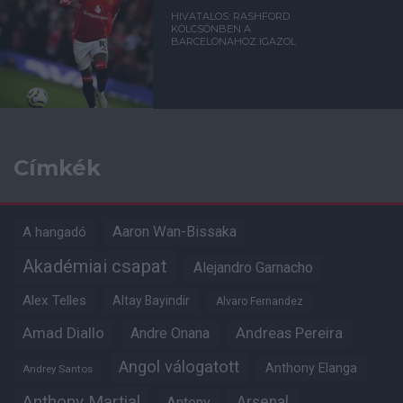
HIVATALOS: RASHFORD
KÖLCSÖNBEN A
BARCELONAHOZ IGAZOL
Címkék
Aaron Wan-Bissaka
A hangadó
Akadémiai csapat
Alejandro Garnacho
Alex Telles
Altay Bayindir
Alvaro Fernandez
Amad Diallo
Andre Onana
Andreas Pereira
Angol válogatott
Anthony Elanga
Andrey Santos
Anthony Martial
Arsenal
Antony