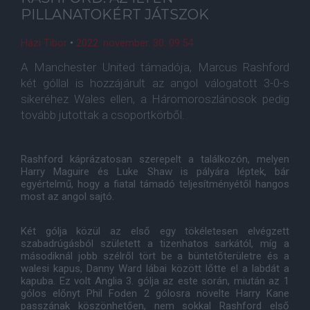
PILLANATOKÉRT JÁTSZOK
Házi Tibor
•
2022. november. 30. 09:54
A Manchester United támadója, Marcus Rashford
két góllal is hozzájárult az angol válogatott 3-0-s
sikeréhez Wales ellen, a Háromoroszlánosok pedig
tovább jutottak a csoportkörből.
Rashford káprázatosan szerepelt a találkozón, melyen
Harry Maguire és Luke Shaw is pályára léptek, bár
egyértelmű, hogy a fiatal támadó teljesítményétől hangos
most az angol sajtó.
Két gólja közül az első egy tökéletesen elvégzett
szabadrúgásból született a tizenhatos sarkától, míg a
másodiknál jobb szélről tört be a büntetőterületre és a
walesi kapus, Danny Ward lábai között lőtte el a labdát a
kapuba. Ez volt Anglia 3. gólja az este során, miután az 1
gólos előnyt Phil Foden 2 gólosra növelte Harry Kane
passzának köszönhetően, nem sokkal Rashford első