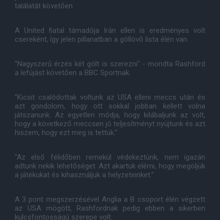
találatát követően.
A United fiatal támadója Irán ellen is eredményes volt
csereként, így jelen pillanatban a góllövő lista élén van.
"Nagyszerű érzés két gólt is szerezni" - mondta Rashford
a lefújást követően a BBC Sportnak.
"Kicsit csalódottak voltunk az USA elleni meccs után és
azt gondolom, hogy ott sokkal jobban kellett volna
játszanunk. Az egyetlen módja, hogy kilábaljunk az volt,
hogy a következő meccsen jó teljesítményt nyújtunk és azt
hiszem, hogy ezt meg is tettük."
"Az első félidőben remekül védekeztünk, nem igazán
adtunk nekik lehetőséget. Azt akartuk elérni, hogy megöljük
a játékukat és kihasználjuk a helyzeteinket."
A 3 pont megszerzésével Anglia a B csoport élén végzett
az USA mögött, Rashfordnak pedig ebben a sikerben
kulcsfontosságú szerepe volt.