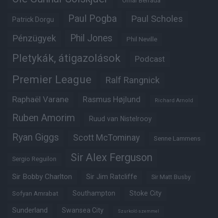
Omar Berrada
Paul Pogba
Paul Scholes
Patrick Dorgu
Phil Jones
Pénzügyek
Phil Neville
Pletykák, átigazolások
Podcast
Premier League
Ralf Rangnick
Raphaël Varane
Rasmus Højlund
Richard Arnold
Ruben Amorim
Ruud van Nistelrooy
Ryan Giggs
Scott McTominay
Senne Lammens
Sir Alex Ferguson
Sergio Reguilon
Sir Bobby Charlton
Sir Jim Ratcliffe
Sir Matt Busby
Southampton
Stoke City
Sofyan Amrabat
Sunderland
Swansea City
Szurkoló szemmel