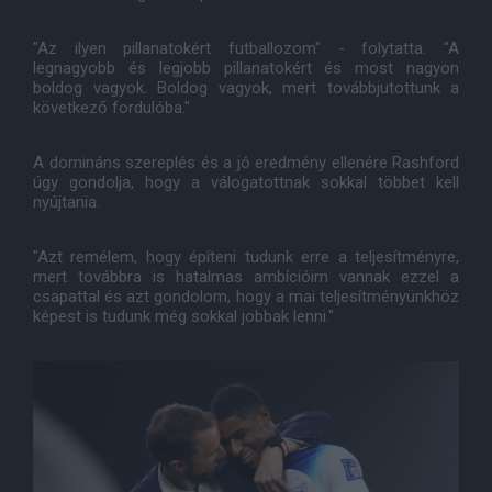
"Az ilyen pillanatokért futballozom" - folytatta. "A
legnagyobb és legjobb pillanatokért és most nagyon
boldog vagyok. Boldog vagyok, mert továbbjutottunk a
következő fordulóba."
A domináns szereplés és a jó eredmény ellenére Rashford
úgy gondolja, hogy a válogatottnak sokkal többet kell
nyújtania.
"Azt remélem, hogy építeni tudunk erre a teljesítményre,
mert továbbra is hatalmas ambícióim vannak ezzel a
csapattal és azt gondolom, hogy a mai teljesítményünkhöz
képest is tudunk még sokkal jobbak lenni."