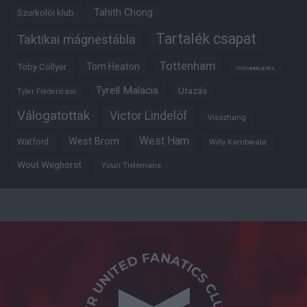
Tahith Chong
Szurkolói klub
Tartalék csapat
Taktikai mágnestábla
Tottenham
Tom Heaton
Toby Collyer
Trófeabibliográfia
Tyrell Malacia
Utazás
Tyler Fredericson
Válogatottak
Victor Lindelöf
Visszhang
West Ham
West Brom
Watford
Willy Kambwala
Wout Weghorst
Youri Tielemans