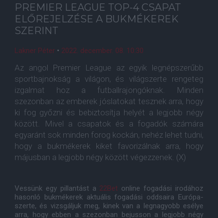
PREMIER LEAGUE TOP-4 CSAPAT
ELŐREJELZÉSE A BUKMÉKEREK
SZERINT
Lakner Péter
•
2022. december. 08. 10:30
Az angol Premier League az egyik legnépszerűbb
sportbajnokság a világon, és világszerte rengeteg
izgalmat hoz a futballrajongóknak. Minden
szezonban az emberek jóslatokat tesznek arra, hogy
ki fog győzni és bebiztosítja helyét a legjobb négy
között. Mivel a csapatok és a fogadók számára
egyaránt sok minden forog kockán, nehéz lehet tudni,
hogy a bukmékerek kiket favorizálnak arra, hogy
májusban a legjobb négy között végezzenek. (X)
Vessünk egy pillantást a
22Bet
online fogadási irodához
hasonló bukmékerek aktuális fogadási oddsaira Európa-
szerte, és vizsgáljuk meg, kinek van a legnagyobb esélye
arra, hogy ebben a szezonban bejusson a legjobb négy