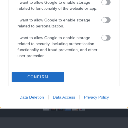
I want to allow Google to enable storage
2026-08-12 20:30
related to functionality of the website or app.
3 nap 3 óra 44 perc 9 másodperc
I want to allow Google to enable storage
related to personalization.
AC Milan
vs
Manchester United
2026-08-15 18:00
I want to allow Google to enable storage
related to security, including authentication
ELŐZŐ MÉRKŐZÉSEK
functionality and fraud prevention, and other
user protection.
Támogatás
CONFIRM
Támogasd adományoddal
a ManUtdFanatics.hu működését!
Data Deletion
Data Access
Privacy Policy