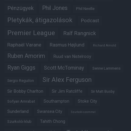
Phil Jones
Pénzügyek
Phil Neville
Pletykák, átigazolások
Podcast
Premier League
Ralf Rangnick
Raphaël Varane
Rasmus Højlund
Richard Arnold
Ruben Amorim
Ruud van Nistelrooy
Ryan Giggs
Scott McTominay
Senne Lammens
Sir Alex Ferguson
Sergio Reguilon
Sir Bobby Charlton
Sir Jim Ratcliffe
Sir Matt Busby
Southampton
Stoke City
Sofyan Amrabat
Sunderland
Swansea City
Szurkoló szemmel
Tahith Chong
Szurkolói klub