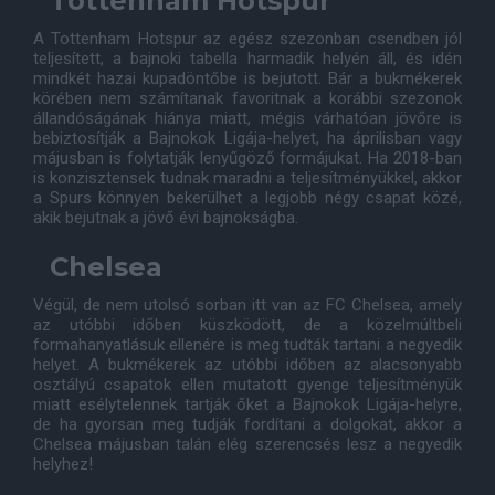
Tottenham Hotspur
A Tottenham Hotspur az egész szezonban csendben jól
teljesített, a bajnoki tabella harmadik helyén áll, és idén
mindkét hazai kupadöntőbe is bejutott. Bár a bukmékerek
körében nem számítanak favoritnak a korábbi szezonok
állandóságának hiánya miatt, mégis várhatóan jövőre is
bebiztosítják a Bajnokok Ligája-helyet, ha áprilisban vagy
májusban is folytatják lenyűgöző formájukat. Ha 2018-ban
is konzisztensek tudnak maradni a teljesítményükkel, akkor
a Spurs könnyen bekerülhet a legjobb négy csapat közé,
akik bejutnak a jövő évi bajnokságba.
Chelsea
Végül, de nem utolsó sorban itt van az FC Chelsea, amely
az utóbbi időben küszködött, de a közelmúltbeli
formahanyatlásuk ellenére is meg tudták tartani a negyedik
helyet. A bukmékerek az utóbbi időben az alacsonyabb
osztályú csapatok ellen mutatott gyenge teljesítményük
miatt esélytelennek tartják őket a Bajnokok Ligája-helyre,
de ha gyorsan meg tudják fordítani a dolgokat, akkor a
Chelsea májusban talán elég szerencsés lesz a negyedik
helyhez!