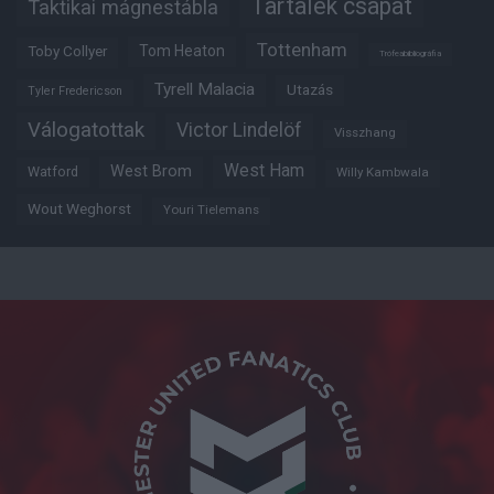
Tartalék csapat
Taktikai mágnestábla
Tottenham
Tom Heaton
Toby Collyer
Trófeabibliográfia
Tyrell Malacia
Utazás
Tyler Fredericson
Válogatottak
Victor Lindelöf
Visszhang
West Ham
West Brom
Watford
Willy Kambwala
Wout Weghorst
Youri Tielemans