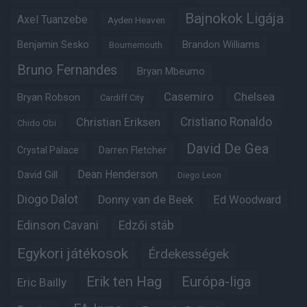
Bajnokok Ligája
Axel Tuanzebe
Ayden Heaven
Benjamin Sesko
Brandon Williams
Bournemouth
Bruno Fernandes
Bryan Mbeumo
Casemiro
Chelsea
Bryan Robson
Cardiff City
Christian Eriksen
Cristiano Ronaldo
Chido Obi
David De Gea
Crystal Palace
Darren Fletcher
Dean Henderson
David Gill
Diego Leon
Diogo Dalot
Donny van de Beek
Ed Woodward
Edinson Cavani
Edzői stáb
Egykori játékosok
Érdekességek
Erik ten Hag
Európa-liga
Eric Bailly