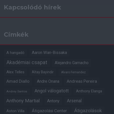
Kapcsolódó hírek
Címkék
Aaron Wan-Bissaka
A hangadó
Akadémiai csapat
Alejandro Garnacho
Alex Telles
Altay Bayindir
Alvaro Fernandez
Amad Diallo
Andre Onana
Andreas Pereira
Angol válogatott
Anthony Elanga
Andrey Santos
Anthony Martial
Arsenal
Antony
Átigazolások
Átigazolási Center
Aston Villa