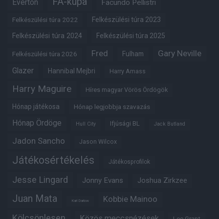
FA-kupa
Everton
Facundo Pellistri
Felkészülési túra 2022
Felkészülési túra 2023
Felkészülési túra 2024
Felkészülési túra 2025
Fred
Gary Neville
Fulham
Felkészülési túra 2026
Glazer
Hannibal Mejbri
Harry Amass
Harry Maguire
Híres magyar Vörös Ördögök
Hónap játékosa
Hónap legjobbja szavazás
Hónap Ördöge
Ifjúsági BL
Hull City
Jack Butland
Jadon Sancho
Jason Wilcox
Játékosértékelés
Játékosprofilok
Jesse Lingard
Jonny Evans
Joshua Zirkzee
Juan Mata
Kobbie Mainoo
Karl Darlow
Kölcsönlesen
Közös meccsnézések
Lee Grant