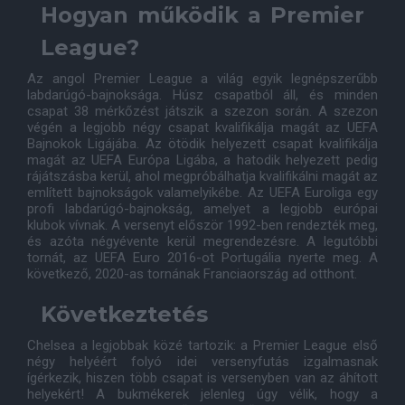
Hogyan működik a Premier
League?
Az angol Premier League a világ egyik legnépszerűbb
labdarúgó-bajnoksága. Húsz csapatból áll, és minden
csapat 38 mérkőzést játszik a szezon során. A szezon
végén a legjobb négy csapat kvalifikálja magát az UEFA
Bajnokok Ligájába. Az ötödik helyezett csapat kvalifikálja
magát az UEFA Európa Ligába, a hatodik helyezett pedig
rájátszásba kerül, ahol megpróbálhatja kvalifikálni magát az
említett bajnokságok valamelyikébe. Az UEFA Euroliga egy
profi labdarúgó-bajnokság, amelyet a legjobb európai
klubok vívnak. A versenyt először 1992-ben rendezték meg,
és azóta négyévente kerül megrendezésre. A legutóbbi
tornát, az UEFA Euro 2016-ot Portugália nyerte meg. A
következő, 2020-as tornának Franciaország ad otthont.
Következtetés
Chelsea a legjobbak közé tartozik: a Premier League első
négy helyéért folyó idei versenyfutás izgalmasnak
ígérkezik, hiszen több csapat is versenyben van az áhított
helyekért! A bukmékerek jelenleg úgy vélik, hogy a