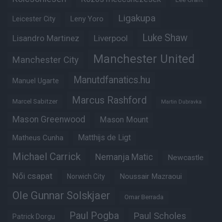
Ligakupa
Leny Yoro
Leicester City
Luke Shaw
Lisandro Martinez
Liverpool
Manchester United
Manchester City
Manutdfanatics.hu
Manuel Ugarte
Marcus Rashford
Marcel Sabitzer
Martin Dubravka
Mason Greenwood
Mason Mount
Matheus Cunha
Matthijs de Ligt
Michael Carrick
Nemanja Matic
Newcastle
Női csapat
Noussair Mazraoui
Norwich City
Ole Gunnar Solskjaer
Omar Berrada
Paul Pogba
Paul Scholes
Patrick Dorgu