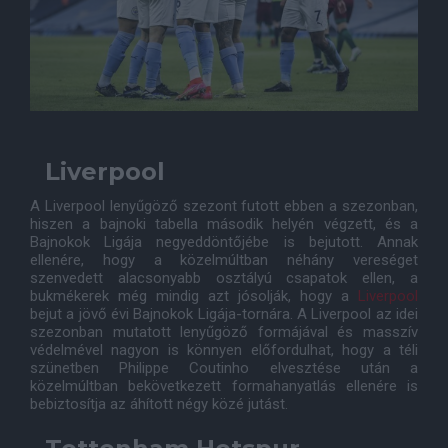
Liverpool
A Liverpool lenyűgöző szezont futott ebben a szezonban,
hiszen a bajnoki tabella második helyén végzett, és a
Bajnokok Ligája negyeddöntőjébe is bejutott. Annak
ellenére, hogy a közelmúltban néhány vereséget
szenvedett alacsonyabb osztályú csapatok ellen, a
bukmékerek még mindig azt jósolják, hogy a
Liverpool
bejut a jövő évi Bajnokok Ligája-tornára. A Liverpool az idei
szezonban mutatott lenyűgöző formájával és masszív
védelmével nagyon is könnyen előfordulhat, hogy a téli
szünetben Philippe Coutinho elvesztése után a
közelmúltban bekövetkezett formahanyatlás ellenére is
bebiztosítja az áhított négy közé jutást.