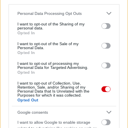
third parties.
Leeds United
vs
Manchester United
2026-08-12 20:30
Please note that this website/app uses one or more Google
Personal Data Processing Opt Outs
AC Milan
vs
Manchester United
2026-08-15 18:00
services and may gather and store information including but
not limited to your visit or usage behaviour. You may click to
I want to opt-out of the Sharing of my
personal data.
grant or deny consent to Google and its third-party tags to
ELŐZŐ MÉRKŐZÉSEK
Opted In
use your data for below specified purposes in below Google
consent section.
I want to opt-out of the Sale of my
Personal Data.
Támogatás
Opted In
I want to opt-out of processing my
Personal Data for Targeted Advertising.
Támogasd adományoddal
Opted In
a ManUtdFanatics.hu működését!
I want to opt-out of Collection, Use,
Retention, Sale, and/or Sharing of my
Personal Data that Is Unrelated with the
Purposes for which it was collected.
Opted Out
Google consents
Kapcsolódó hírek
I want to allow Google to enable storage