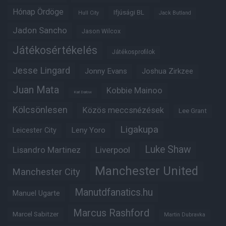
Hónap Ördöge
Ifjúsági BL
Hull City
Jack Butland
Jadon Sancho
Jason Wilcox
Játékosértékelés
Játékosprofilok
Jesse Lingard
Jonny Evans
Joshua Zirkzee
Juan Mata
Kobbie Mainoo
Karl Darlow
Kölcsönlesen
Közös meccsnézések
Lee Grant
Ligakupa
Leny Yoro
Leicester City
Luke Shaw
Lisandro Martinez
Liverpool
Manchester United
Manchester City
Manutdfanatics.hu
Manuel Ugarte
Marcus Rashford
Marcel Sabitzer
Martin Dubravka