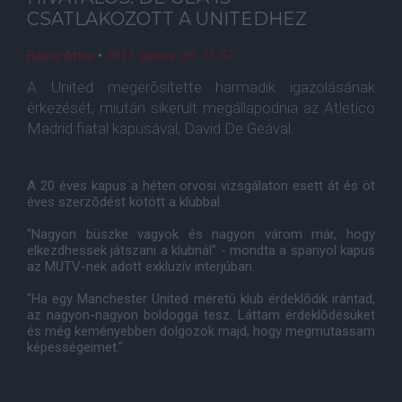
CSATLAKOZOTT A UNITEDHEZ
Balog Attila
•
2011. június. 29. 11:57
A United megerõsítette harmadik igazolásának
érkezését, miután sikerült megállapodnia az Atletico
Madrid fiatal kapusával, David De Geával.
A 20 éves kapus a héten orvosi vizsgálaton esett át és öt
éves szerzõdést kötött a klubbal.
"Nagyon büszke vagyok és nagyon várom már, hogy
elkezdhessek játszani a klubnál" - mondta a spanyol kapus
az MUTV-nek adott exkluzív interjúban.
"Ha egy Manchester United méretû klub érdeklõdik irántad,
az nagyon-nagyon boldoggá tesz. Láttam érdeklõdésüket
és még keményebben dolgozok majd, hogy megmutassam
képességeimet."