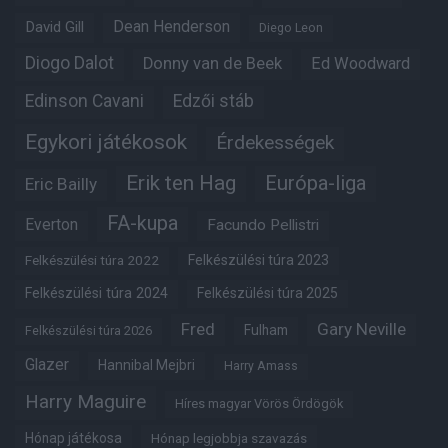
Dean Henderson
David Gill
Diego Leon
Diogo Dalot
Donny van de Beek
Ed Woodward
Edinson Cavani
Edzői stáb
Egykori játékosok
Érdekességek
Erik ten Hag
Európa-liga
Eric Bailly
FA-kupa
Everton
Facundo Pellistri
Felkészülési túra 2022
Felkészülési túra 2023
Felkészülési túra 2024
Felkészülési túra 2025
Fred
Gary Neville
Fulham
Felkészülési túra 2026
Glazer
Hannibal Mejbri
Harry Amass
Harry Maguire
Híres magyar Vörös Ördögök
Hónap játékosa
Hónap legjobbja szavazás