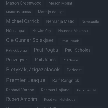
Mason Greenwood
Mason Mount
Matheus Cunha
Matthijs de Ligt
Michael Carrick
Nemanja Matic
Newcastle
Női csapat
Noussair Mazraoui
Norwich City
Ole Gunnar Solskjaer
Omar Berrada
Paul Pogba
Paul Scholes
Patrick Dorgu
Phil Jones
Pénzügyek
Phil Neville
Pletykák, átigazolások
Podcast
Premier League
Ralf Rangnick
Raphaël Varane
Rasmus Højlund
Richard Arnold
Ruben Amorim
Ruud van Nistelrooy