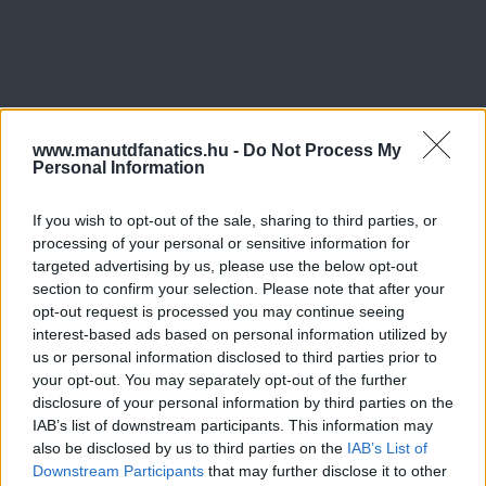
www.manutdfanatics.hu -
Do Not Process My
Personal Information
Meccs Center
If you wish to opt-out of the sale, sharing to third parties, or
processing of your personal or sensitive information for
targeted advertising by us, please use the below opt-out
Paris Saint-Germain
vs
section to confirm your selection. Please note that after your
opt-out request is processed you may continue seeing
Manchester United
interest-based ads based on personal information utilized by
us or personal information disclosed to third parties prior to
Felkészülési szezon 4. mérkőzés
your opt-out. You may separately opt-out of the further
Nya Ullevi, Göteborg
2026-08-08 17:00
disclosure of your personal information by third parties on the
IAB’s list of downstream participants. This information may
also be disclosed by us to third parties on the
IAB’s List of
0 nap 20 óra 16 perc 44 másodperc
Downstream Participants
that may further disclose it to other