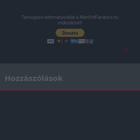
Támogasd adományoddal a ManUtdFanatics.hu
működését!
Hozzászólások