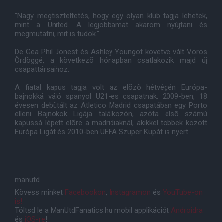
"Nagy megtiszteltetés, hogy egy olyan klub tagja lehetek,
mint a United. A legjobbamat akarom nyújtani és
megmutatni, mit is tudok."
De Gea Phil Jonest és Ashley Youngot követve vált Vörös
Ördöggé, a következõ hónapban csatlakozik majd új
csapattársaihoz.
A fiatal kapus tagja volt az elõzõ hétvégén Európa-
bajnokká váló spanyol U21-es csapatnak. 2009-ben, 18
évesen debütált az Atletico Madrid csapatában egy Porto
elleni Bajnokok Ligája találkozón, azóta elsõ számú
kapussá lépett elõre a madridiaknál, akikkel többek között
Európa Ligát és 2010-ben UEFA Szuper Kupát is nyert.
manutd
Kövess minket
Facebookon
,
Instagramon
és
YouTube-on
is!
Töltsd le a ManUtdFanatics.hu mobil applikációt
Androidra
és
iOS-re
!