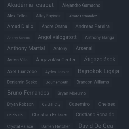
Akadémiai csapat
Alejandro Garnacho
Alex Telles
Altay Bayindir
Alvaro Fernandez
Amad Diallo
Andre Onana
Andreas Pereira
Angol válogatott
Anthony Elanga
Andrey Santos
Anthony Martial
Arsenal
Antony
Átigazolások
Átigazolási Center
Aston Villa
Bajnokok Ligája
Axel Tuanzebe
Ayden Heaven
Benjamin Sesko
Brandon Williams
Bournemouth
Bruno Fernandes
Bryan Mbeumo
Casemiro
Chelsea
Bryan Robson
Cardiff City
Christian Eriksen
Cristiano Ronaldo
Chido Obi
David De Gea
Crystal Palace
Darren Fletcher