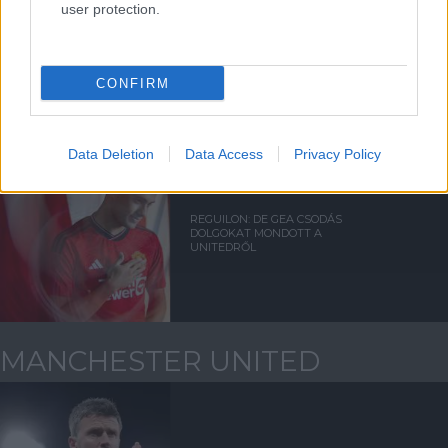
user protection.
DE GEA: VARÁZSLATOS
PILLANAT VOLT
CONFIRM
Data Deletion
Data Access
Privacy Policy
REGUILON: DE GEA CSODÁS
DOLGOKAT MONDOTT A
UNITEDRŐL
MANCHESTER UNITED