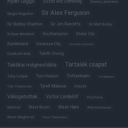
Ryan Giggs
Scott McTominay
Senne Lammens
Sir Alex Ferguson
Sergio Reguilon
Sir Bobby Charlton
Sir Jim Ratcliffe
Sir Matt Busby
Southampton
Stoke City
Sofyan Amrabat
Sunderland
Swansea City
Szurkoló szemmel
Tahith Chong
Szurkolói klub
Tartalék csapat
Taktikai mágnestábla
Tottenham
Tom Heaton
Toby Collyer
Trófeabibliográfia
Tyrell Malacia
Utazás
Tyler Fredericson
Válogatottak
Victor Lindelöf
Visszhang
West Ham
West Brom
Watford
Willy Kambwala
Wout Weghorst
Youri Tielemans