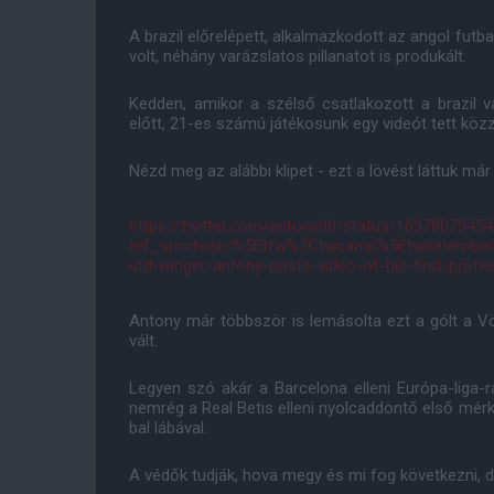
A brazil előrelépett, alkalmazkodott az angol fut
volt, néhány varázslatos pillanatot is produkált.
Kedden, amikor a szélső csatlakozott a brazil 
előtt, 21-es számú játékosunk egy videót tett közzé
Nézd meg az alábbi klipet - ezt a lövést láttuk már t
https://twitter.com/antony00/status/1637807945
ref_src=twsrc%5Etfw%7Ctwcamp%5Etweetembe
utd-winger-antony-posts-video-of-his-first-profes
Antony már többször is lemásolta ezt a gólt a V
vált.
Legyen szó akár a Barcelona elleni Európa-liga-r
nemrég a Real Betis elleni nyolcaddöntő első mérk
bal lábával.
A védők tudják, hova megy és mi fog következni, d