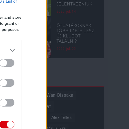
B’s List of
JELENTKEZNIÜK
2025. júl. 14.
er and store
to grant or
ÖT JÁTÉKOSNAK
ed purposes
TÖBB IDEJE LESZ
ÚJ KLUBOT
TALÁLNI?
2025. júl. 05.
Címkék
Aaron Wan-Bissaka
A hangadó
Akadémiai csapat
Alejandro Garnacho
Alex Telles
Altay Bayindir
Alvaro Fernandez