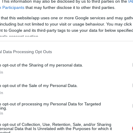
. This information may also be disclosed by us to third parties on the
IA
ManUtdFanatics.hu működését!
Participants
that may further disclose it to other third parties.
 that this website/app uses one or more Google services and may gath
including but not limited to your visit or usage behaviour. You may click 
 to Google and its third-party tags to use your data for below specifi
ogle consent section.
l Data Processing Opt Outs
o opt-out of the Sharing of my personal data.
In
o opt-out of the Sale of my Personal Data.
In
to opt-out of processing my Personal Data for Targeted
ing.
In
o opt-out of Collection, Use, Retention, Sale, and/or Sharing
ersonal Data that Is Unrelated with the Purposes for which it
lected.