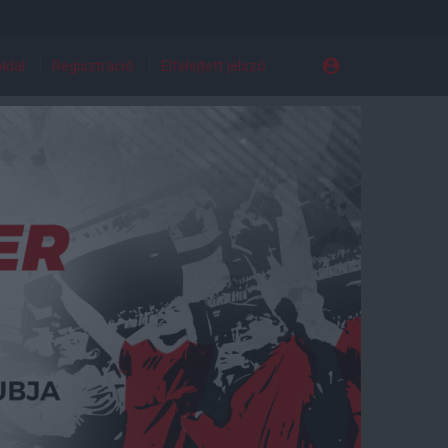
ldal
Regisztráció
Elfelejtett jelszó