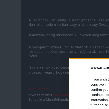
A Unitednek van múltja a higanymozgású szélső
Naniról a modern korban, vagy a néhai nagy Georg
Antonynak pedig mindössze 23 évesen még bőven v
A válogatott szünet után folytatódik a szezon é
továbbra is csúcsteljesítményt nyújtsanak, ha a fe
elérni.
www.manut
Ő és a szurkolók is remélik, hogy a dél-amerikai s
a szezon végéig, hogy segítsen minket a célok elé
If you wish 
sensitive in
manutd.com
confirm you
continue se
Kövess minket
Facebookon
,
Instagramon
és
YouT
Töltsd le a ManUtdFanatics.hu mobil applikációt
An
information 
further disc