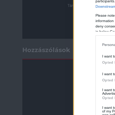
participants
Támogasd adományoddal a 
Downstream 
Please note
information 
deny consent
in below Go
Persona
Hozzászólások
I want t
Opted 
I want t
Opted 
I want 
Advertis
Opted 
I want t
of my P
was col