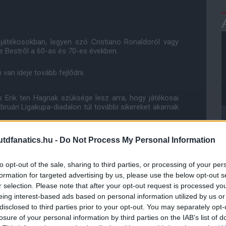
játékosokban, legyen szó Cristiano Ronaldoról vagy
e Bestről a 60-as és 70-es években.
an ideje tovább fejlődni.
s Erik ten Hagnak szüksége lesz arra, hogy játékosai
bruári Ligakupa-diadalon túl további sikereket akarnak
dfanatics.hu -
Do Not Process My Personal Information
zélső képes lesz további látványos találatokat szerezni
résében.
to opt-out of the sale, sharing to third parties, or processing of your per
formation for targeted advertising by us, please use the below opt-out s
r selection. Please note that after your opt-out request is processed y
eing interest-based ads based on personal information utilized by us or
ube-on is!
droidra
és
iOS-re
!
disclosed to third parties prior to your opt-out. You may separately opt-
losure of your personal information by third parties on the IAB’s list of