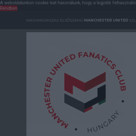
A weboldalunkon cookie-kat használunk, hogy a legjobb felhasználó
Rendben
MAGYARORSZÁG ELSŐSZÁMÚ
MANCHESTER UNITED
SZU