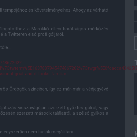
ball tempójához és követelményeihez. Ahogy az várható
válogatotthoz a Marokkó elleni barátságos mérkőzés
 a Twitteren első profi góljáról.
őle...
474867202?
d%7Ctwterm%5E1637807945474867202%7Ctwgr%5E0fcacca43465f
sional-goal-and-it-looks-familiar
örös Ördögök színeiben, így ez már-már a védjegyévé
ájátszás visszavágóján szerzett győztes gólról, vagy
őzésén szerzett második találatról, a szélső gyilkos a
e egyszerűen nem tudják megállítani.