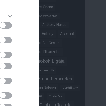
Amad Diallo
Andre Onana
Andreas Pereira
Andrey Santos
Angol válogatott
Anthony Elanga
Anthony Martial
Arsenal
Antony
Átigazolási Center
Aston Villa
Átigazolások
Axel Tuanzebe
Bajnokok Ligája
Ayden Heaven
Benjamin Sesko
Bournemouth
Bruno Fernandes
Brandon Williams
Bryan Mbeumo
Bryan Robson
Cardiff City
Casemiro
Chelsea
Chido Obi
Christian Eriksen
Cristiano Ronaldo