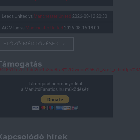
Leeds United
vs
Manchester United
2026-08-12 20:30
AC Milan
vs
Manchester United
2026-08-15 18:00
ELŐZŐ MÉRKŐZÉSEK
Támogatás
9418611c75ffbdd2ce1a3ba8fa8%7Ctwcon%5Es1_&ref_url=https%
Támogasd adományoddal
a ManUtdFanatics.hu működését!
Kapcsolódó hírek