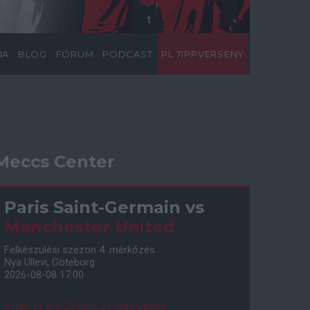
IA
BLOG
FÓRUM
PODCAST
PL TIPPVERSENY
Meccs Center
Paris Saint-Germain
vs
Manchester United
Felkészülési szezon 4. mérkőzés
Nya Ullevi, Göteborg
2026-08-08 17:00
0 nap 11 óra 25 perc 20 másodperc