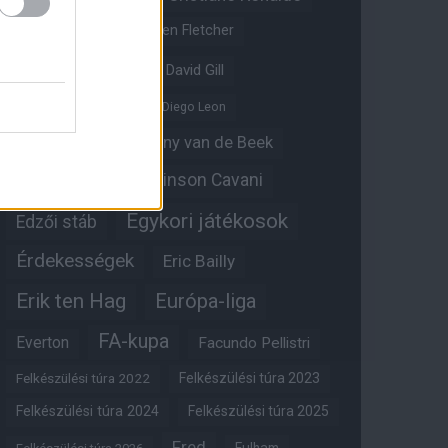
Crystal Palace
Darren Fletcher
David De Gea
David Gill
Dean Henderson
Diego Leon
Diogo Dalot
Donny van de Beek
Edinson Cavani
Ed Woodward
Egykori játékosok
Edzői stáb
Érdekességek
Eric Bailly
Erik ten Hag
Európa-liga
FA-kupa
Everton
Facundo Pellistri
Felkészülési túra 2022
Felkészülési túra 2023
Felkészülési túra 2024
Felkészülési túra 2025
Fred