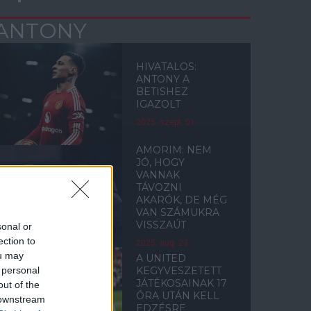
ANTONY
HIVATALOS:
ANTONY A
BETISHEZ
IGAZOLT
2025. szept. 01.
AMORIM: NEM
JÓ, HOGY
VANNAK
TÁVOZNI
AKARÓK, DE MÉG
VAN SZÁMUKRA
VISSZAÚT
sonal or
ection to
2025. aug. 23.
ou may
A UNITED
 personal
KEGYVESZETETT
JÁTÉKOSAINAK 17
out of the
ÓRA UTÁN KELL
 downstream
EDZÉSRE