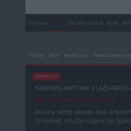
FŐOLDAL
HÍREK
SZEZON 2025/26
KLUB
KÖZ
Főoldal
Hírek
ManUtd.com
Ismerős Antony első
ManUtd.com
ISMERŐS ANTONY ELSŐ PROFI 
Bederna András
•
2023. március. 23. 14:00
Antony eddig sikeres első szezo
Unitednél, miután nyáron az Ajaxtó