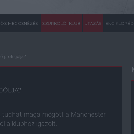
ÖS MECCSNÉZÉS
SZURKOLÓI KLUB
UTAZÁS
ENCIKLOPÉD
 profi gólja?
GÓLJA?
nt tudhat maga mögött a Manchester
l a klubhoz igazolt.