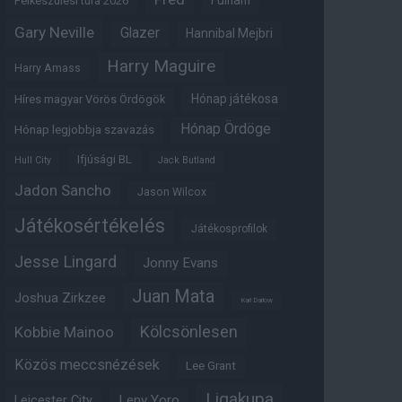
Fulham
Felkészülési túra 2026
Gary Neville
Glazer
Hannibal Mejbri
Harry Maguire
Harry Amass
Hónap játékosa
Híres magyar Vörös Ördögök
Hónap Ördöge
Hónap legjobbja szavazás
Ifjúsági BL
Hull City
Jack Butland
Jadon Sancho
Jason Wilcox
Játékosértékelés
Játékosprofilok
Jesse Lingard
Jonny Evans
Juan Mata
Joshua Zirkzee
Karl Darlow
Kölcsönlesen
Kobbie Mainoo
Közös meccsnézések
Lee Grant
Ligakupa
Leny Yoro
Leicester City