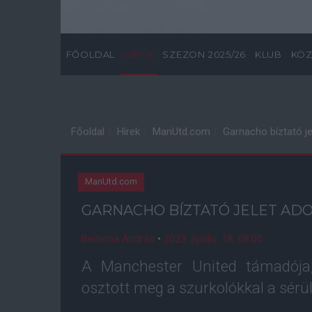
FŐOLDAL
HÍREK
SZEZON 2025/26
KLUB
KÖZ
Főoldal
Hírek
ManUtd.com
Garnacho bíztató je
ManUtd.com
GARNACHO BÍZTATÓ JELET AD
Bederna András
•
2023. április. 18. 08:00
A Manchester United támadója,
osztott meg a szurkolókkal a sérülé