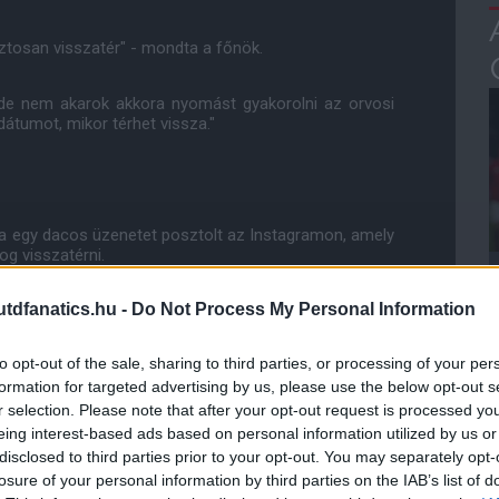
iztosan visszatér" - mondta a főnök.
de nem akarok akkora nyomást gyakorolni az orvosi
tumot, mikor térhet vissza."
na egy dacos üzenetet posztolt az Instagramon, amely
og visszatérni.
dfanatics.hu -
Do Not Process My Personal Information
nban már a felépülésemre összpontosítok. Isten arra
róla, hogy erősebben térjek vissza, mint valaha!"
to opt-out of the sale, sharing to third parties, or processing of your per
csapatnak, különösen akkor, amikor három különböző
formation for targeted advertising by us, please use the below opt-out s
r selection. Please note that after your opt-out request is processed y
eing interest-based ads based on personal information utilized by us or
disclosed to third parties prior to your opt-out. You may separately opt-
losure of your personal information by third parties on the IAB’s list of
ube-on is!