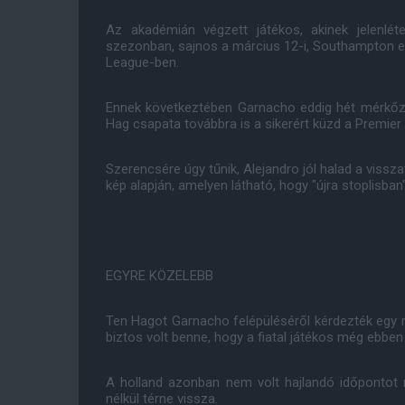
Az akadémián végzett játékos, akinek jelenlé
szezonban, sajnos a március 12-i, Southampton el
League-ben.
Ennek következtében Garnacho eddig hét mérkőzé
Hag csapata továbbra is a sikerért küzd a Premie
Szerencsére úgy tűnik, Alejandro jól halad a vissz
kép alapján, amelyen látható, hogy "újra stoplisban
EGYRE KÖZELEBB
Ten Hagot Garnacho felépüléséről kérdezték egy 
biztos volt benne, hogy a fiatal játékos még ebben
A holland azonban nem volt hajlandó időpontot
nélkül térne vissza.