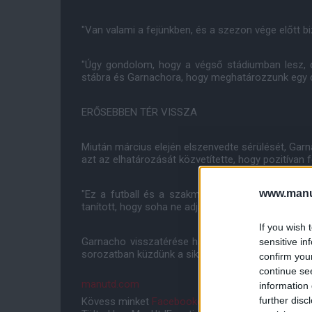
"Van valami a fejünkben, és a szezon vége előtt b
"Úgy gondolom, hogy a végső stádiumban lesz, 
stábra és Garnachora, hogy meghatározzunk egy dá
ERŐSEBBEN TÉR VISSZA
Miután március elején elszenvedte sérülését, Gar
azt az elhatározását közvetítette, hogy pozitívan f
www.manut
"Ez a futball és a szakmánk része" - írta. "Azo
tanított, hogy soha ne adjam fel, és gondoskodom 
If you wish 
Garnacho visszatérése hatalmas lökést adna a 
sensitive in
sorozatban küzdünk a sikerért.
confirm you
continue se
manutd.com
information 
further disc
Kövess minket
Facebookon
,
Instagramon
és
YouT