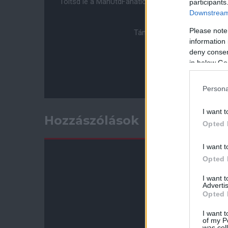
Töltsd le a ManUtdFanatics.hu mobil applikációt
An
participants
Downstream 
Please note
Támogasd adományoddal a 
information 
deny consent
in below Go
Persona
I want t
Hozzászólások
Opted 
I want t
Opted 
I want 
Advertis
Opted 
I want t
of my P
was col