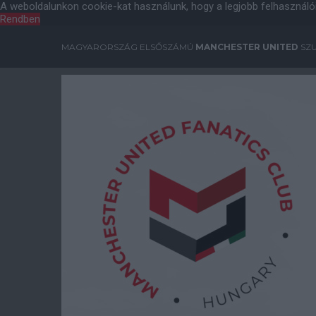
A weboldalunkon cookie-kat használunk, hogy a legjobb felhasználó
Rendben
MAGYARORSZÁG ELSŐSZÁMÚ
MANCHESTER UNITED
SZU