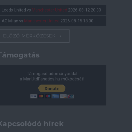
Leeds United
vs
Manchester United
2026-08-12 20:30
AC Milan
vs
Manchester United
2026-08-15 18:00
ELŐZŐ MÉRKŐZÉSEK
Támogatás
Támogasd adományoddal
a ManUtdFanatics.hu működését!
Kapcsolódó hírek