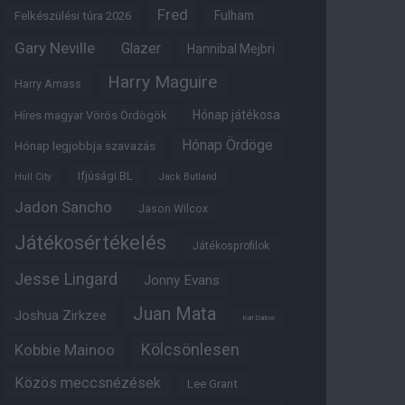
Fred
Fulham
Felkészülési túra 2026
Gary Neville
Glazer
Hannibal Mejbri
Harry Maguire
Harry Amass
Hónap játékosa
Híres magyar Vörös Ördögök
Hónap Ördöge
Hónap legjobbja szavazás
Ifjúsági BL
Hull City
Jack Butland
Jadon Sancho
Jason Wilcox
Játékosértékelés
Játékosprofilok
Jesse Lingard
Jonny Evans
Juan Mata
Joshua Zirkzee
Karl Darlow
Kölcsönlesen
Kobbie Mainoo
Közös meccsnézések
Lee Grant