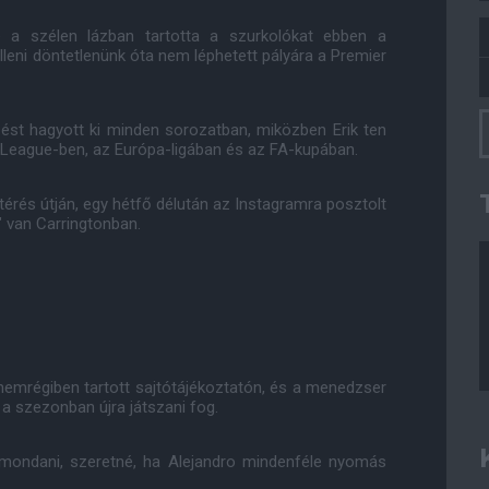
te a szélen lázban tartotta a szurkolókat ebben a
leni döntetlenünk óta nem léphetett pályára a Premier
st hagyott ki minden sorozatban, miközben Erik ten
r League-ben, az Európa-ligában és az FA-kupában.
atérés útján, egy hétfő délután az Instagramra posztolt
" van Carringtonban.
nemrégiben tartott sajtótájékoztatón, és a menedzser
 a szezonban újra játszani fog.
 mondani, szeretné, ha Alejandro mindenféle nyomás