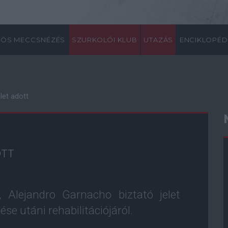
ÖS MECCSNÉZÉS
SZURKOLÓI KLUB
UTAZÁS
ENCIKLOPÉD
let adott
OTT
 Alejandro Garnacho biztató jelet
se utáni rehabilitációjáról.