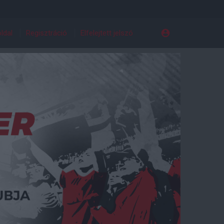
ldal
Regisztráció
Elfelejtett jelszó