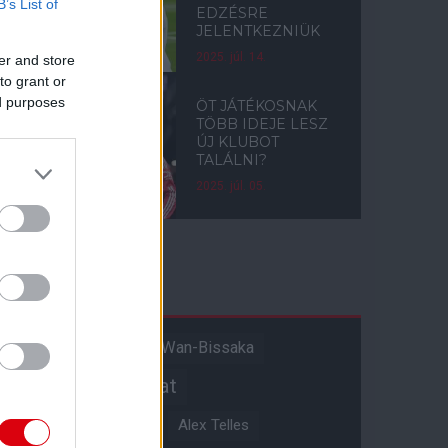
B’s List of
EDZÉSRE
JELENTKEZNIÜK
2025. júl. 14.
er and store
to grant or
ed purposes
ÖT JÁTÉKOSNAK
TÖBB IDEJE LESZ
ÚJ KLUBOT
TALÁLNI?
2025. júl. 05.
Címkék
Aaron Wan-Bissaka
A hangadó
Akadémiai csapat
Alejandro Garnacho
Alex Telles