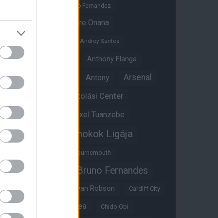
Altay Bayindir
Alvaro Fernandez
Amad Diallo
Andre Onana
Andreas Pereira
Andrey Santos
Angol válogatott
Anthony Elanga
Anthony Martial
Arsenal
Antony
Átigazolási Center
Aston Villa
Átigazolások
Axel Tuanzebe
Bajnokok Ligája
Ayden Heaven
Benjamin Sesko
Bournemouth
Bruno Fernandes
Brandon Williams
Bryan Mbeumo
Bryan Robson
Cardiff City
Casemiro
Chelsea
Chido Obi