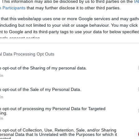
droidra
és
iOS-re
!
. This information may also be disclosed by us to third parties on the
IA
Participants
that may further disclose it to other third parties.
 that this website/app uses one or more Google services and may gath
ManUtdFanatics.hu működését!
including but not limited to your visit or usage behaviour. You may click 
 to Google and its third-party tags to use your data for below specifi
ogle consent section.
l Data Processing Opt Outs
o opt-out of the Sharing of my personal data.
In
o opt-out of the Sale of my Personal Data.
In
to opt-out of processing my Personal Data for Targeted
ing.
In
o opt-out of Collection, Use, Retention, Sale, and/or Sharing
ersonal Data that Is Unrelated with the Purposes for which it
lected.