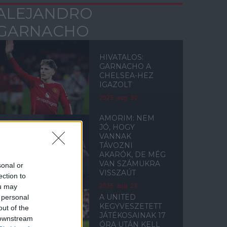
ALEJANDRO
GARNACHO
HIVATALOS:
GARNACHO A
CHELSEA-HEZ
IGAZOLT
2025. aug. 30.
AMORIM: NEM
JÓ, HOGY
VANNAK
TÁVOZNI
AKARÓK, DE MÉG
VAN SZÁMUKRA
sonal or
VISSZAÚT
ection to
ou may
2025. aug. 23.
A UNITED
 personal
KEGYVESZETETT
out of the
JÁTÉKOSAINAK 17
 downstream
ÓRA UTÁN KELL