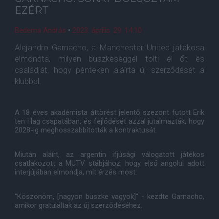
EZÉRT
Bederna András
•
2023. április. 29. 14:10
Alejandro Garnacho, a Manchester United játékosa
elmondta, milyen büszkeséggel tölti el őt és
családját, hogy pénteken aláírta új szerződését a
klubbal.
A 18 éves akadémista áttörést jelentő szezont futott Erik
ten Hag csapatában, és fejlődését azzal jutalmazták, hogy
2028-ig meghosszabbították a kontraktusát.
Miután aláírt, az argentin ifjúsági válogatott játékos
csatlakozott a MUTV stábjához, hogy első angolul adott
interjújában elmondja, mit érzés most.
"Köszönöm, [nagyon büszke vagyok]" - kezdte Garnacho,
amikor gratuláltak az új szerződéséhez.