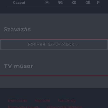
Csapat
M
RG
KG
GK
P
Szavazás
KORÁBBI SZAVAZÁSOK
TV műsor
Impresszum
Kapcsolat
Szerzői jog
Adatvédelmi irányelv
Felhasználói feltételek