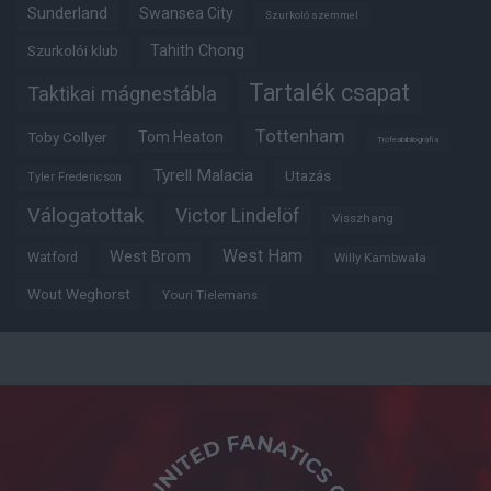
Sunderland
Swansea City
Szurkoló szemmel
Tahith Chong
Szurkolói klub
Tartalék csapat
Taktikai mágnestábla
Tottenham
Tom Heaton
Toby Collyer
Trófeabibliográfia
Tyrell Malacia
Utazás
Tyler Fredericson
Válogatottak
Victor Lindelöf
Visszhang
West Ham
West Brom
Watford
Willy Kambwala
Wout Weghorst
Youri Tielemans