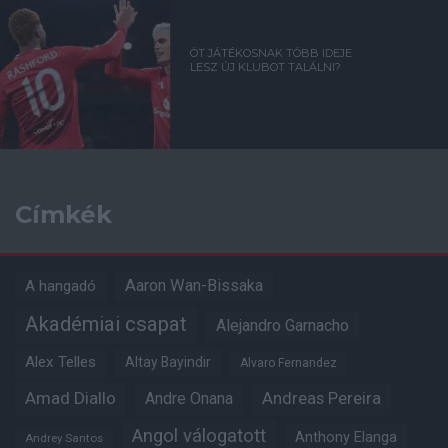
ÖT JÁTÉKOSNAK TÖBB IDEJE
LESZ ÚJ KLUBOT TALÁLNI?
Címkék
Aaron Wan-Bissaka
A hangadó
Akadémiai csapat
Alejandro Garnacho
Alex Telles
Altay Bayindir
Alvaro Fernandez
Amad Diallo
Andre Onana
Andreas Pereira
Angol válogatott
Anthony Elanga
Andrey Santos