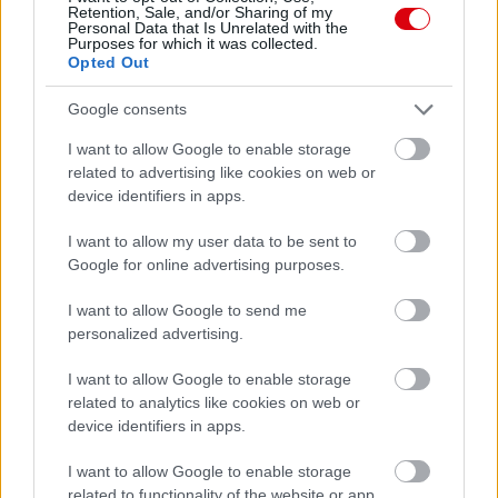
Meccs Center
Retention, Sale, and/or Sharing of my
Personal Data that Is Unrelated with the
Purposes for which it was collected.
Opted Out
Paris Saint-Germain
vs
Google consents
Manchester United
I want to allow Google to enable storage
related to advertising like cookies on web or
Felkészülési szezon 4. mérkőzés
device identifiers in apps.
Nya Ullevi, Göteborg
2026-08-08 17:00
I want to allow my user data to be sent to
Google for online advertising purposes.
1 nap 7 óra 51 perc 25 másodperc
I want to allow Google to send me
personalized advertising.
Leeds United
vs
Manchester United
2026-08-12 20:30
AC Milan
vs
Manchester United
2026-08-15 18:00
I want to allow Google to enable storage
related to analytics like cookies on web or
device identifiers in apps.
ELŐZŐ MÉRKŐZÉSEK
I want to allow Google to enable storage
related to functionality of the website or app.