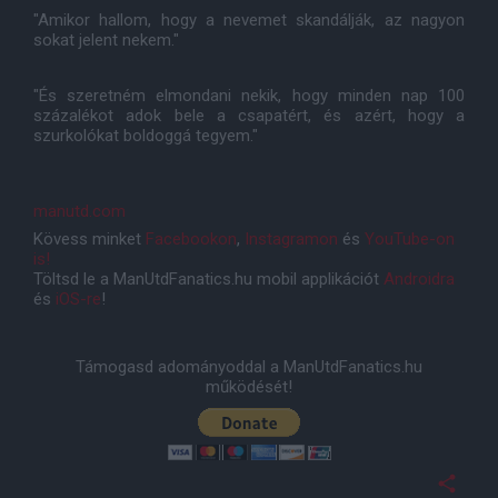
"Amikor hallom, hogy a nevemet skandálják, az nagyon
sokat jelent nekem."
"És szeretném elmondani nekik, hogy minden nap 100
százalékot adok bele a csapatért, és azért, hogy a
szurkolókat boldoggá tegyem."
manutd.com
Kövess minket
Facebookon
,
Instagramon
és
YouTube-on
is!
Töltsd le a ManUtdFanatics.hu mobil applikációt
Androidra
és
iOS-re
!
Támogasd adományoddal a ManUtdFanatics.hu
működését!