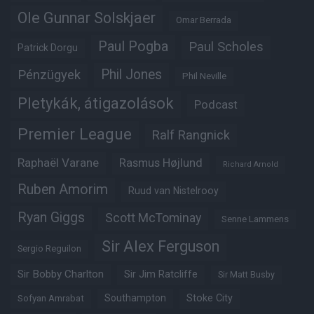
Ole Gunnar Solskjaer
Omar Berrada
Paul Pogba
Paul Scholes
Patrick Dorgu
Phil Jones
Pénzügyek
Phil Neville
Pletykák, átigazolások
Podcast
Premier League
Ralf Rangnick
Raphaël Varane
Rasmus Højlund
Richard Arnold
Ruben Amorim
Ruud van Nistelrooy
Ryan Giggs
Scott McTominay
Senne Lammens
Sir Alex Ferguson
Sergio Reguilon
Sir Bobby Charlton
Sir Jim Ratcliffe
Sir Matt Busby
Southampton
Stoke City
Sofyan Amrabat