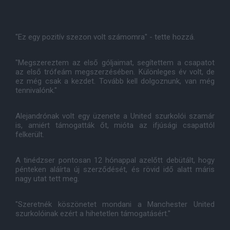
"Ez egy pozitív szezon volt számomra" - tette hozzá.
"Megszereztem az első góljaimat, segítettem a csapatot
az első trófeám megszerzésében. Különleges év volt, de
ez még csak a kezdet. Tovább kell dolgoznunk, van még
tennivalónk."
Alejandrónak volt egy üzenete a United szurkolói szamár
is, amiért támogatták őt, mióta az ifjúsági csapattól
felkerült.
A tinédzser pontosan 12 hónappal azelőtt debütált, hogy
pénteken aláírta új szerződését, és rövid idő alatt máris
nagy utat tett meg.
"Szeretnék köszönetet mondani a Manchester United
szurkolóinak ezért a hihetetlen támogatásért."