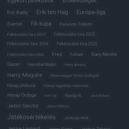
Egykori játékosok
Érdekességek
Erik ten Hag
Európa-liga
Eric Bailly
FA-kupa
Everton
Facundo Pellistri
Felkészülési túra 2022
Felkészülési túra 2023
Felkészülési túra 2024
Felkészülési túra 2025
Fred
Gary Neville
Fulham
Felkészülési túra 2026
Glazer
Hannibal Mejbri
Harry Amass
Harry Maguire
Híres magyar Vörös Ördögök
Hónap játékosa
Hónap legjobbja szavazás
Hónap Ördöge
Ifjúsági BL
Hull City
Jack Butland
Jadon Sancho
Jason Wilcox
Játékosértékelés
Játékosprofilok
Jesse Lingard