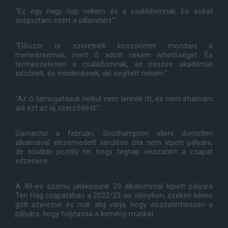
"Ez egy nagy nap nekem és a családomnak. És sokat
dolgoztam ezért a pillanatért."
"Először is szeretnék köszönetet mondani a
menedzsernek, mert ő adott nekem lehetőséget. És
természetesen a családomnak, az összes akadémiai
edzőnek, és mindenkinek, aki segített nekem."
"Az ő támogatásuk nélkül nem lennék itt, és nem írhatnám
alá ezt az új szerződést."
Garnacho a februári, Southampton elleni döntetlen
alkalmával elszenvedett sérülése óta nem lépett pályára,
de további pozitív hír, hogy tegnap visszatért a csapat
edzéseire.
A 49-es számú játékosunk 29 alkalommal lépett pályára
Ten Hag csapatában a 2022/23-as idényben, ezeken kilenc
gólt szerezve és már alig várja, hogy visszatérhessen a
pályára, hogy folytassa a kemény munkát.