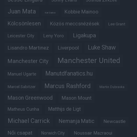
Jonny Evans
Joshua Zirkzee
Juan Mata
Kobbie Mainoo
Karl Darlow
Kölcsönlesen
Közös meccsnézések
Lee Grant
Ligakupa
Leny Yoro
Leicester City
Luke Shaw
Lisandro Martinez
Liverpool
Manchester United
Manchester City
Manutdfanatics.hu
Manuel Ugarte
Marcus Rashford
Marcel Sabitzer
Martin Dubravka
Mason Greenwood
Mason Mount
Matheus Cunha
Matthijs de Ligt
Michael Carrick
Nemanja Matic
Newcastle
Női csapat
Noussair Mazraoui
Norwich City