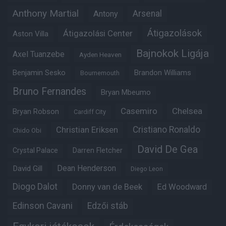
Anthony Martial
Arsenal
Antony
Átigazolások
Átigazolási Center
Aston Villa
Bajnokok Ligája
Axel Tuanzebe
Ayden Heaven
Benjamin Sesko
Brandon Williams
Bournemouth
Bruno Fernandes
Bryan Mbeumo
Casemiro
Chelsea
Bryan Robson
Cardiff City
Christian Eriksen
Cristiano Ronaldo
Chido Obi
David De Gea
Crystal Palace
Darren Fletcher
Dean Henderson
David Gill
Diego Leon
Diogo Dalot
Donny van de Beek
Ed Woodward
Edinson Cavani
Edzői stáb