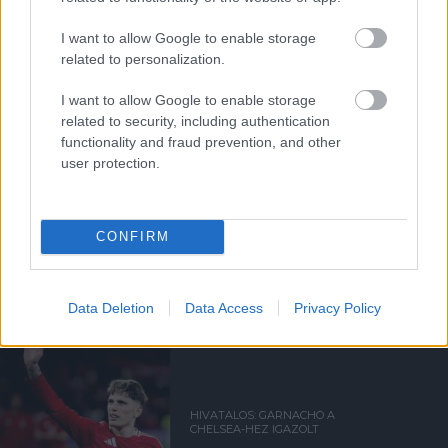
Támogatás
I want to allow Google to enable storage
related to personalization.
Támogasd adományoddal
a ManUtdFanatics.hu működését!
I want to allow Google to enable storage
related to security, including authentication
functionality and fraud prevention, and other
user protection.
CONFIRM
Kapcsolódó hírek
ALEJANDRO GARNACHO
Data Deletion
Data Access
Privacy Policy
HIVATALOS: GARNACHO A
CHELSEA-HEZ IGAZOLT