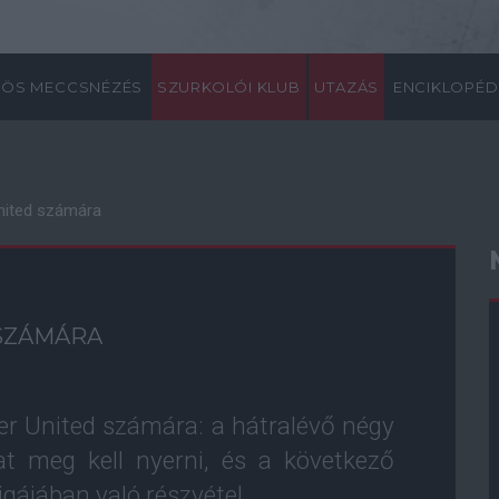
ÖS MECCSNÉZÉS
SZURKOLÓI KLUB
UTAZÁS
ENCIKLOPÉD
United számára
SZÁMÁRA
er United számára: a hátralévő négy
t meg kell nyerni, és a következő
gájában való részvétel.