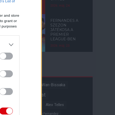
B’s List of
2026. máj. 24.
er and store
FERNANDES A
to grant or
SZEZON
ed purposes
JÁTÉKOSA A
PREMIER
LEAGUE-BEN
2026. máj. 23.
Címkék
Aaron Wan-Bissaka
A hangadó
Akadémiai csapat
Alejandro Garnacho
Alex Telles
Altay Bayindir
Alvaro Fernandez