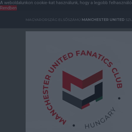
A weboldalunkon cookie-kat használunk, hogy a legjobb felhasználó
Rendben
MAGYARORSZÁG ELSŐSZÁMÚ
MANCHESTER UNITED
SZU