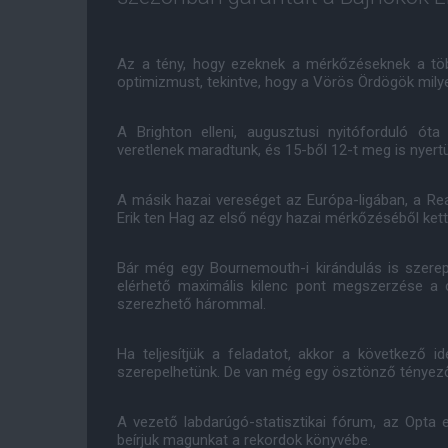
Az a tény, hogy ezeknek a mérkőzéseknek a töb
optimizmust, tekintve, hogy a Vörös Ördögök mily
A Brighton elleni, augusztusi nyitóforduló 
veretlenek maradtunk, és 15-ből 12-t meg is nyert
A másik hazai vereséget az Európa-ligában, a Re
Erik ten Hag az első négy hazai mérkőzéséből kettő
Bár még egy Bournemouth-i kirándulás is szere
elérhető maximális kilenc pont megszerzése a c
szerezhető hárommal.
Ha teljesítjük a feladatot, akkor a következő
szerepelhetünk. De van még egy ösztönző tényez
A vezető labdarúgó-statisztikai fórum, az Opta 
beírjuk magunkat a rekordok könyvébe.