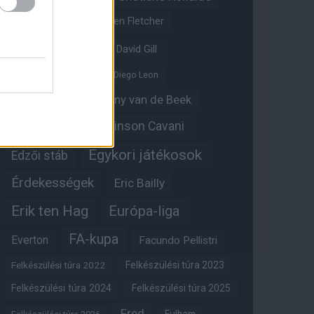
Crystal Palace
Darren Fletcher
David De Gea
David Gill
Dean Henderson
Diego Leon
Diogo Dalot
Donny van de Beek
Edinson Cavani
Ed Woodward
Egykori játékosok
Edzői stáb
Érdekességek
Eric Bailly
Erik ten Hag
Európa-liga
FA-kupa
Everton
Facundo Pellistri
Felkészülési túra 2022
Felkészülési túra 2023
Felkészülési túra 2024
Felkészülési túra 2025
Fred