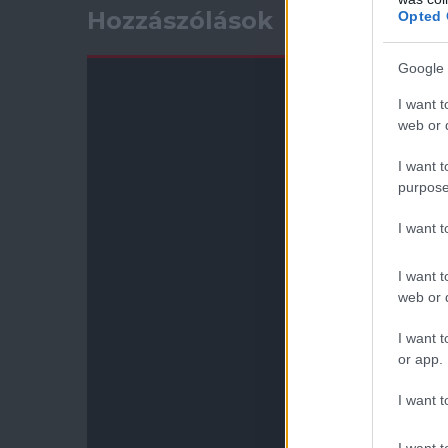
Hozzászólások
Opted 
Google 
I want t
web or d
I want t
purpose
I want 
I want t
web or d
I want t
or app.
I want t
I want t