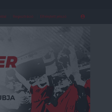
ldal
Regisztráció
Elfelejtett jelszó