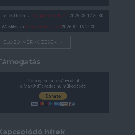
Leeds United
vs
Manchester United
2026-08-12 20:30
AC Milan
vs
Manchester United
2026-08-15 18:00
ELŐZŐ MÉRKŐZÉSEK
Támogatás
Támogasd adományoddal
a ManUtdFanatics.hu működését!
Kapcsolódó hírek