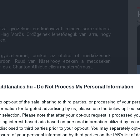
hazai győzelmet eredményezett minden sorozatban a
n Hag Vörös Ördögeinek lehetőségük van arra, hogy
ren.
7 győzelemmel, amikor az utolsó öt mérkőzésünk
fordon. Ruud van Nistelrooy ezeken a meccseken
m és a Charlton Athletic elleni mesterhármast.
onban sikerült felülmúlnunk.
dfanatics.hu -
Do Not Process My Personal Information
őzelmet arattak az Old Traffordon, ebből 17-et a
to opt-out of the sale, sharing to third parties, or processing of your per
aradtunk az Álmok Színházában.
formation for targeted advertising by us, please use the below opt-out s
r selection. Please note that after your opt-out request is processed y
egnyerte a Premier League-et és a Bajnokok Ligáját,
eing interest-based ads based on personal information utilized by us or
disclosed to third parties prior to your opt-out. You may separately opt-
losure of your personal information by third parties on the IAB’s list of