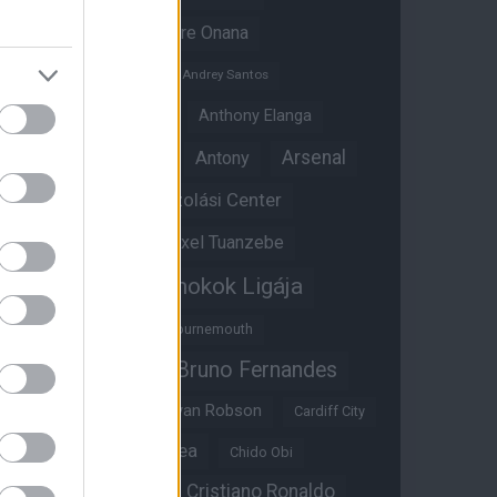
Amad Diallo
Andre Onana
Andreas Pereira
Andrey Santos
Angol válogatott
Anthony Elanga
Anthony Martial
Arsenal
Antony
Átigazolási Center
Aston Villa
Átigazolások
Axel Tuanzebe
Bajnokok Ligája
Ayden Heaven
Benjamin Sesko
Bournemouth
Bruno Fernandes
Brandon Williams
Bryan Mbeumo
Bryan Robson
Cardiff City
Casemiro
Chelsea
Chido Obi
Christian Eriksen
Cristiano Ronaldo