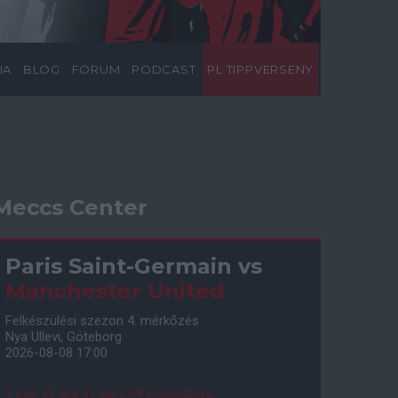
IA
BLOG
FÓRUM
PODCAST
PL TIPPVERSENY
Meccs Center
Paris Saint-Germain
vs
Manchester United
Felkészülési szezon 4. mérkőzés
Nya Ullevi, Göteborg
2026-08-08 17:00
1 nap 17 óra 31 perc 38 másodperc