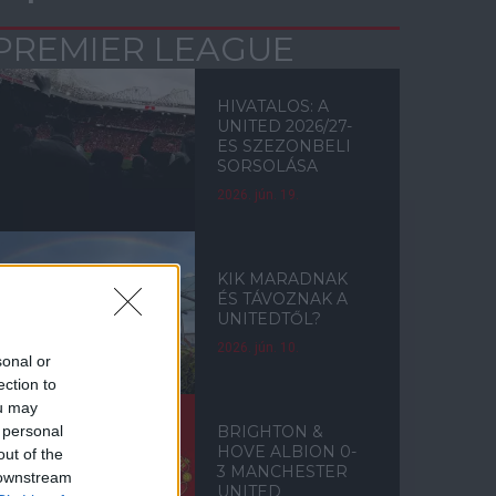
PREMIER LEAGUE
HIVATALOS: A
UNITED 2026/27-
ES SZEZONBELI
SORSOLÁSA
2026. jún. 19.
KIK MARADNAK
ÉS TÁVOZNAK A
UNITEDTŐL?
2026. jún. 10.
sonal or
ection to
ou may
 personal
BRIGHTON &
HOVE ALBION 0-
out of the
3 MANCHESTER
 downstream
UNITED