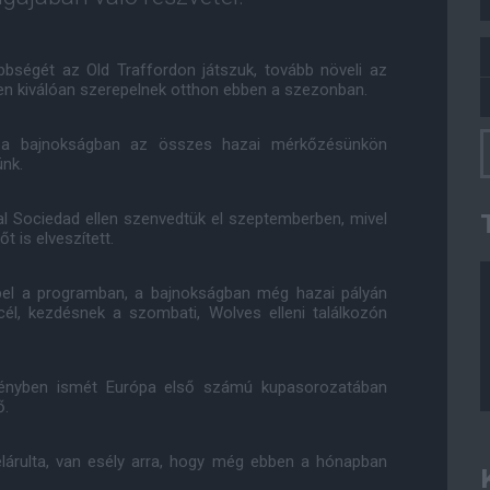
bségét az Old Traffordon játszuk, tovább növeli az
en kiválóan szerepelnek otthon ebben a szezonban.
óta a bajnokságban az összes hazai mérkőzésünkön
ünk.
al Sociedad ellen szenvedtük el szeptemberben, mivel
t is elveszített.
pel a programban, a bajnokságban még hazai pályán
él, kezdésnek a szombati, Wolves elleni találkozón
 idényben ismét Európa első számú kupasorozatában
ő.
elárulta, van esély arra, hogy még ebben a hónapban