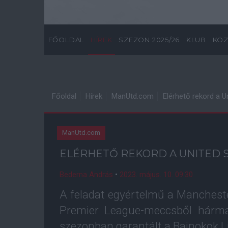
FŐOLDAL
HÍREK
SZEZON 2025/26
KLUB
KÖZ
Főoldal
Hírek
ManUtd.com
Elérhető rekord a 
ManUtd.com
ELÉRHETŐ REKORD A UNITED 
Bederna András
•
2023. május. 10. 09:30
A feladat egyértelmű a Manchest
Premier League-meccsből hárma
szezonban garantált a Bajnokok Li