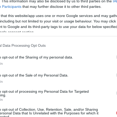
ti számunkra, hogy elérjük ezt a számot, mielőtt a
. This information may also be disclosed by us to third parties on the
IA
nappal később a Chelsea-t (május 25.), majd londoni
Participants
that may further disclose it to other third parties.
 that this website/app uses one or more Google services and may gath
including but not limited to your visit or usage behaviour. You may click 
ára igazi motivációt jelenthet, hogy továbbra is
 to Google and its third-party tags to use your data for below specifi
 minden bizonnyal maximálisan támogatják a csapatot
ogle consent section.
l Data Processing Opt Outs
ube-on is!
o opt-out of the Sharing of my personal data.
droidra
és
iOS-re
!
In
o opt-out of the Sale of my Personal Data.
ManUtdFanatics.hu működését!
In
to opt-out of processing my Personal Data for Targeted
ing.
In
o opt-out of Collection, Use, Retention, Sale, and/or Sharing
ersonal Data that Is Unrelated with the Purposes for which it
lected.