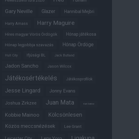
Fulham
Felkészülési túra 2026
Gary Neville
Glazer
Hannibal Mejbri
Harry Maguire
Harry Amass
Hónap játékosa
Híres magyar Vörös Ördögök
Hónap Ördöge
Hónap legjobbja szavazás
Ifjúsági BL
Hull City
Jack Butland
Jadon Sancho
Jason Wilcox
Játékosértékelés
Játékosprofilok
Jesse Lingard
Jonny Evans
Juan Mata
Joshua Zirkzee
Karl Darlow
Kölcsönlesen
Kobbie Mainoo
Közös meccsnézések
Lee Grant
Ligakupa
Leny Yoro
Leicester City