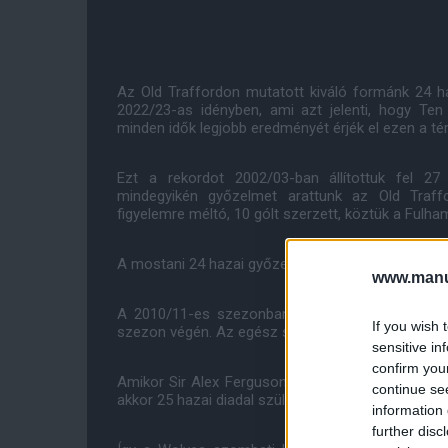
Az Old Traffordon mutatott kiváló formánk 24 
2022/23-as idényben, ami azt jelenti, hogy Te
minden idők legjobb eredményét érjék el ezen a té
Ezt a rekordot 2002/03-ban állítottuk fel 2
mindegyikén győzelmet arattunk az Old Traf
figyelemre méltó, 10 gólt szerzett, köztük a Fulha
A mostani 24 hazai győzelmet pedig csak két szez
www.manut
A 2010/11-es szezonban a Vörös Ördögök 26 gy
If you wish 
szezon végén. Az egész szezonban veretlenek m
sensitive in
confirm you
Amikor Sir Alex Ferguson csapata 2007/08-ban m
continue se
akkor 25 hazai diadal született.
information 
further disc