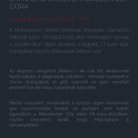
DÍJRA
Bederna András
•
2023. június. 21. 13:00
A Manchester United játékosa, Alejandro Garnacho
felkerült azon 100 fiatal közé, akik versenyben vannak
a „Golden Boy” díjért, amelyet a legjobb 21 éven aluli,
Európában játszó játékosnak ítélnek oda.
Az argentin válogatott játékos - aki már két alkalommal
lépett pályára a világbajnok színeiben - remekül szerepelt a
Vörös Ördögöknél, öt gólt szerzett és igazi veszélyt
jelentett Erik ten Hag csapatának balszélén.
Miután visszatért sérüléséből, a szezon végén hamarosan
újra csúcsformába lendült, és pechjére nem tudott
egyenlíteni a Manchester City elleni FA-kupa-döntőben,
miután csereként beállt, hogy felpörgesse a
támadójátékot.