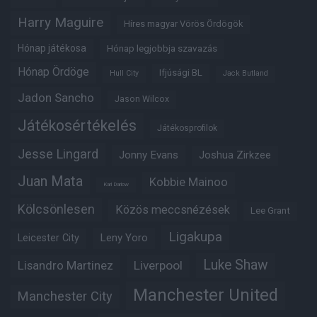
Harry Maguire
Híres magyar Vörös Ördögök
Hónap játékosa
Hónap legjobbja szavazás
Hónap Ördöge
Ifjúsági BL
Hull City
Jack Butland
Jadon Sancho
Jason Wilcox
Játékosértékelés
Játékosprofilok
Jesse Lingard
Jonny Evans
Joshua Zirkzee
Juan Mata
Kobbie Mainoo
Karl Darlow
Kölcsönlesen
Közös meccsnézések
Lee Grant
Ligakupa
Leny Yoro
Leicester City
Luke Shaw
Lisandro Martinez
Liverpool
Manchester United
Manchester City