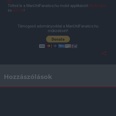
is!
Töltsd le a ManUtdFanatics.hu mobil applikációt
Androidra
és
iOS-re
!
Támogasd adományoddal a ManUtdFanatics.hu
működését!
Hozzászólások