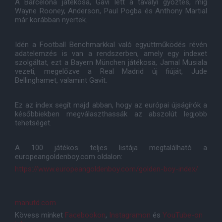
A Barcelona játékosa, Gavi lett a tavalyi győztes, míg
Wayne Rooney, Anderson, Paul Pogba és Anthony Martial
már korábban nyertek.
Idén a Football Benchmarkkal való együttműködés révén
adatelemzés is van a rendszerben, amely egy indexet
szolgáltat, ezt a Bayern München játékosa, Jamal Musiala
vezeti, megelőzve a Real Madrid új fiúját, Jude
Bellinghamet, valamint Gavit.
Ez az index segít majd abban, hogy az európai újságírók a
későbbiekben megválaszthassák az abszolút legjobb
tehetséget.
A 100 játékos teljes listája megtalálható a
europeangoldenboy.com oldalon:
https://www.europeangoldenboy.com/golden-boy-index/
manutd.com
Kövess minket
Facebookon
,
Instagramon
és
YouTube-on