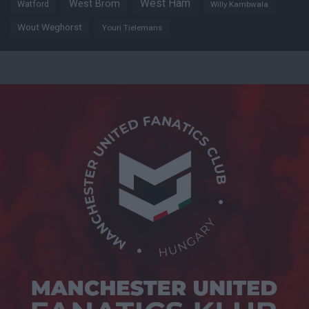
West Ham
West Brom
Watford
Willy Kambwala
Wout Weghorst
Youri Tielemans