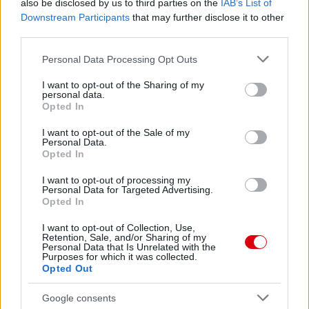
also be disclosed by us to third parties on the
IAB’s List of
Downstream Participants
that may further disclose it to other
third parties.
Please note that this website/app uses one or more Google
Personal Data Processing Opt Outs
services and may gather and store information including but
not limited to your visit or usage behaviour. You may click to
I want to opt-out of the Sharing of my
personal data.
grant or deny consent to Google and its third-party tags to
Opted In
use your data for below specified purposes in below Google
consent section.
I want to opt-out of the Sale of my
Personal Data.
Opted In
Meccs Center
I want to opt-out of processing my
Personal Data for Targeted Advertising.
Opted In
Paris Saint-Germain
vs
I want to opt-out of Collection, Use,
Manchester United
Retention, Sale, and/or Sharing of my
Personal Data that Is Unrelated with the
Purposes for which it was collected.
Felkészülési szezon 4. mérkőzés
Opted Out
Nya Ullevi, Göteborg
2026-08-08 17:00
Google consents