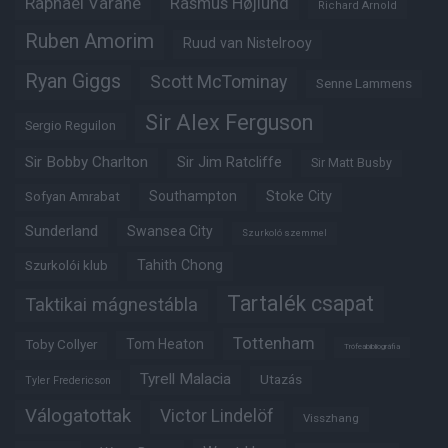
Raphaël Varane
Rasmus Højlund
Richard Arnold
Ruben Amorim
Ruud van Nistelrooy
Ryan Giggs
Scott McTominay
Senne Lammens
Sir Alex Ferguson
Sergio Reguilon
Sir Bobby Charlton
Sir Jim Ratcliffe
Sir Matt Busby
Southampton
Stoke City
Sofyan Amrabat
Sunderland
Swansea City
Szurkoló szemmel
Tahith Chong
Szurkolói klub
Tartalék csapat
Taktikai mágnestábla
Tottenham
Tom Heaton
Toby Collyer
Trófeabibliográfia
Tyrell Malacia
Utazás
Tyler Fredericson
Válogatottak
Victor Lindelöf
Visszhang