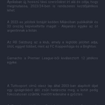
Áprilisban új, hosszú távú szerződést írt alá és célja, hogy
megmutassa, 2023/24-ben is rendszeres kezdőjátékos
lehet.
A 2023-as jelöltek listáját kedden Milánóban publikálták és
33 ország képviseltette magát - Alejandro egyike az öt
argentinnak a listán.
Az RB Salzburg az a klub, amely a legtöbb jelöltet adja,
ötöt, eggyel többet, mint az FC Koppenhága és a Brighton.
Garnacho a Premier League-ből kiválasztott 12 játékos
egyike.
A Tuttosport című olasz lap által 2003-ban alapított díjat
egy újságírókból álló zsűri határozta meg, a listát pedig
fokozatosan szűkítik, mielőtt kiderülne a győztes.