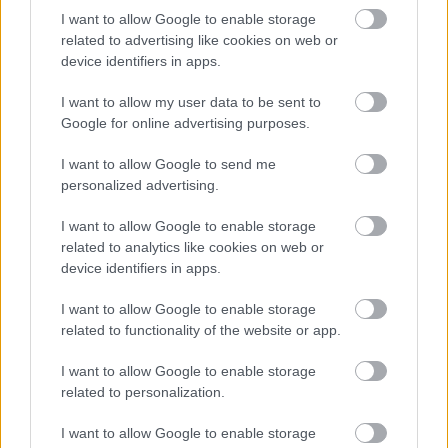
1 nap 15 óra 38 perc 35 másodperc
I want to allow Google to enable storage
related to advertising like cookies on web or
device identifiers in apps.
Leeds United
vs
Manchester United
2026-08-12 20:30
I want to allow my user data to be sent to
AC Milan
vs
Manchester United
2026-08-15 18:00
Google for online advertising purposes.
ELŐZŐ MÉRKŐZÉSEK
I want to allow Google to send me
personalized advertising.
Támogatás
I want to allow Google to enable storage
related to analytics like cookies on web or
device identifiers in apps.
Támogasd adományoddal
I want to allow Google to enable storage
a ManUtdFanatics.hu működését!
related to functionality of the website or app.
I want to allow Google to enable storage
related to personalization.
I want to allow Google to enable storage