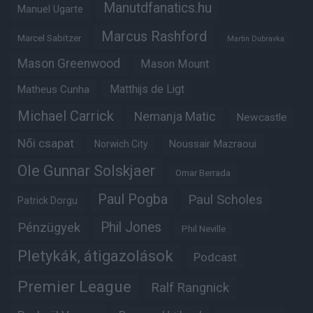
Manutdfanatics.hu
Manuel Ugarte
Marcus Rashford
Marcel Sabitzer
Martin Dubravka
Mason Greenwood
Mason Mount
Matheus Cunha
Matthijs de Ligt
Michael Carrick
Nemanja Matic
Newcastle
Női csapat
Noussair Mazraoui
Norwich City
Ole Gunnar Solskjaer
Omar Berrada
Paul Pogba
Paul Scholes
Patrick Dorgu
Phil Jones
Pénzügyek
Phil Neville
Pletykák, átigazolások
Podcast
Premier League
Ralf Rangnick