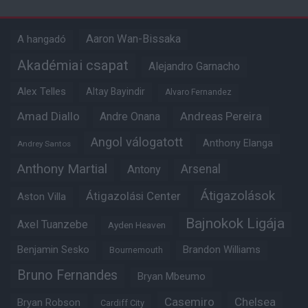
Aaron Wan-Bissaka
A hangadó
Akadémiai csapat
Alejandro Garnacho
Alex Telles
Altay Bayindir
Alvaro Fernandez
Amad Diallo
Andre Onana
Andreas Pereira
Angol válogatott
Anthony Elanga
Andrey Santos
Anthony Martial
Arsenal
Antony
Átigazolások
Átigazolási Center
Aston Villa
Bajnokok Ligája
Axel Tuanzebe
Ayden Heaven
Benjamin Sesko
Brandon Williams
Bournemouth
Bruno Fernandes
Bryan Mbeumo
Casemiro
Chelsea
Bryan Robson
Cardiff City