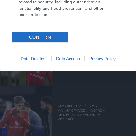
related to security, including authentication
Kapcsolódó hírek
functionality and fraud prevention, and other
user protection.
ALEJANDRO GARNACHO
CONFIRM
HIVATALOS: GARNACHO A
Data Deletion
Data Access
Privacy Policy
CHELSEA-HEZ IGAZOLT
AMORIM: NEM JÓ, HOGY
VANNAK TÁVOZNI AKARÓK,
DE MÉG VAN SZÁMUKRA
VISSZAÚT