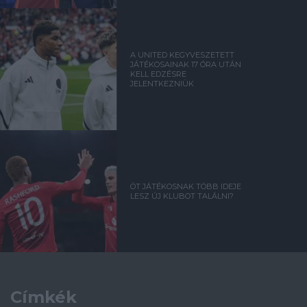
A UNITED KEGYVESZETETT
JÁTÉKOSAINAK 17 ÓRA UTÁN
KELL EDZÉSRE
JELENTKEZNIÜK
ÖT JÁTÉKOSNAK TÖBB IDEJE
LESZ ÚJ KLUBOT TALÁLNI?
Címkék