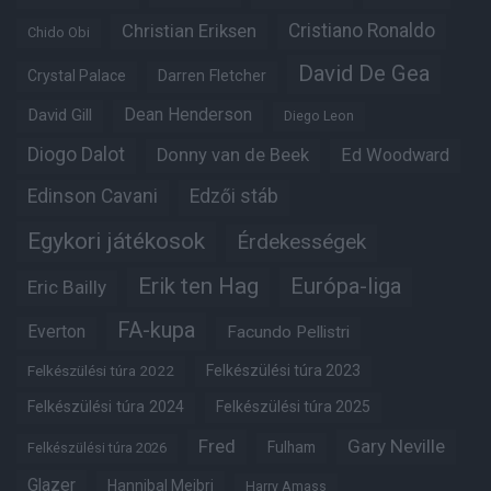
Christian Eriksen
Cristiano Ronaldo
Chido Obi
David De Gea
Crystal Palace
Darren Fletcher
Dean Henderson
David Gill
Diego Leon
Diogo Dalot
Donny van de Beek
Ed Woodward
Edinson Cavani
Edzői stáb
Egykori játékosok
Érdekességek
Erik ten Hag
Európa-liga
Eric Bailly
FA-kupa
Everton
Facundo Pellistri
Felkészülési túra 2022
Felkészülési túra 2023
Felkészülési túra 2024
Felkészülési túra 2025
Fred
Gary Neville
Fulham
Felkészülési túra 2026
Glazer
Hannibal Mejbri
Harry Amass